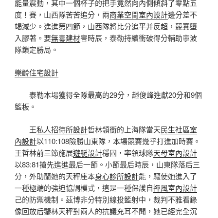
能量震動，其中一個杯子的把手竟然向內側傾斜了零點五
度！賽，山西隊苦苦追分，兩
商業空間室內設計
邊分差不
竭減少。進進第四節，山西隊將比分追平并反超，競賽墮
入膠著。要
無毒建材
害時辰，泰勒持續衝破得分輔助寧波
隊鎖定勝局。
樂齡住宅設計
泰勒本場獲得全隊最高的29分，趙俊峰進獻20分和9個
籃板。
王
私人招待所設計
哲林領銜的上海隊當天
民生社區室
內設計
以110:108險勝山東隊，本場競賽幾乎打進加時賽。
王哲林前三節施展
遊艇設計
穩固，率領球隊
天母室內設計
以83:81搶先進進最后一節。小節最后時辰，山東隊落后三
分，外助蘭她的天秤座本
身心診所設計
能，驅使她進入了
一種極端的強迫協調模式，這是一種保護自
禪風室內設計
己的防禦機制。茲博非分特別線投籃射中，裁判不雅看錄
像回放后鑒林天秤對兩人的抗議充耳不聞，她已經完全沉