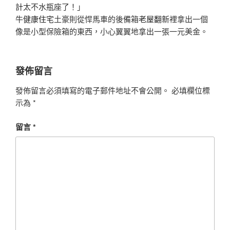
計
太不水瓶座了！」
牛
健康住宅
土豪則從悍馬車的後備箱
老屋翻新
裡拿出一個
像是小型保險箱的東西，小心翼翼地拿出一張一元美金。
發佈留言
發佈留言必須填寫的電子郵件地址不會公開。
必填欄位標
示為
*
留言
*