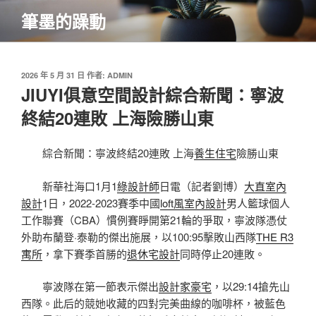
跳
筆墨的躁動
至
主
要
內
發
2026 年 5 月 31 日
作者:
ADMIN
佈
JIUYI俱意空間設計綜合新聞：寧波
容
於
終結20連敗 上海險勝山東
綜合新聞：寧波終結20連敗 上海
養生住宅
險勝山東
新華社海口1月1
綠設計師
日電（記者劉博）
大直室內
設計
1日，2022-2023賽季中國
loft風室內設計
男人籃球個人
工作聯賽（CBA）慣例賽睜開第21輪的爭取，寧波隊憑仗
外助布蘭登·泰勒的傑出施展，以100:95擊敗山西隊
THE R3
寓所
，拿下賽季首勝的
退休宅設計
同時停止20連敗。
寧波隊在第一節表示傑出
設計家豪宅
，以29:14搶先山
西隊。此后的競她收藏的四對完美曲線的咖啡杯，被藍色