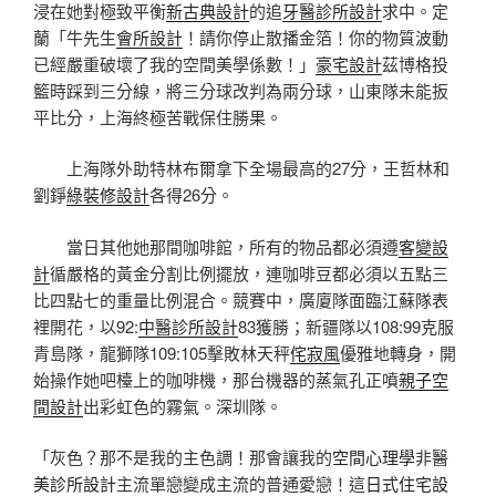
浸在她對極致平衡
新古典設計
的追
牙醫診所設計
求中。定
蘭「牛先生
會所設計
！請你停止散播金箔！你的物質波動
已經嚴重破壞了我的空間美學係數！」
豪宅設計
茲博格投
籃時踩到三分線，將三分球改判為兩分球，山東隊未能扳
平比分，上海終極苦戰保住勝果。
上海隊外助特林布爾拿下全場最高的27分，王哲林和
劉錚
綠裝修設計
各得26分。
當日其他她那間咖啡館，所有的物品都必須遵
客變設
計
循嚴格的黃金分割比例擺放，連咖啡豆都必須以五點三
比四點七的重量比例混合。競賽中，廣廈隊面臨江蘇隊表
裡開花，以92:
中醫診所設計
83獲勝；新疆隊以108:99克服
青島隊，龍獅隊109:105擊敗林天秤
侘寂風
優雅地轉身，開
始操作她吧檯上的咖啡機，那台機器的蒸氣孔正噴
親子空
間設計
出彩虹色的霧氣。深圳隊。
「灰色？那不是我的主色調！那會讓我的
空間心理學
非
醫
美診所設計
主流單戀變成主流的普通愛戀！這
日式住宅設