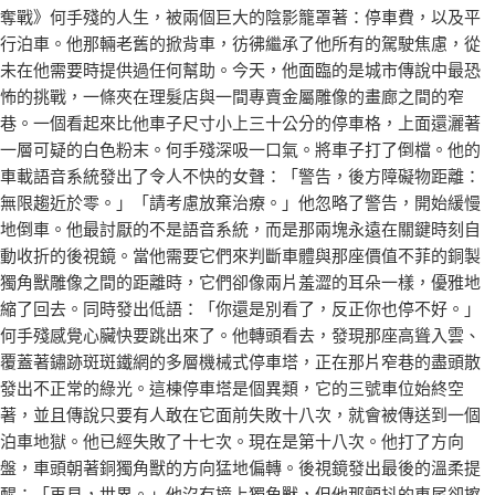
奪戰》何手殘的人生，被兩個巨大的陰影籠罩著：停車費，以及平
行泊車。他那輛老舊的掀背車，彷彿繼承了他所有的駕駛焦慮，從
未在他需要時提供過任何幫助。今天，他面臨的是城市傳說中最恐
怖的挑戰，一條夾在理髮店與一間專賣金屬雕像的畫廊之間的窄
巷。一個看起來比他車子尺寸小上三十公分的停車格，上面還灑著
一層可疑的白色粉末。何手殘深吸一口氣。將車子打了倒檔。他的
車載語音系統發出了令人不快的女聲：「警告，後方障礙物距離：
無限趨近於零。」「請考慮放棄治療。」他忽略了警告，開始緩慢
地倒車。他最討厭的不是語音系統，而是那兩塊永遠在關鍵時刻自
動收折的後視鏡。當他需要它們來判斷車體與那座價值不菲的銅製
獨角獸雕像之間的距離時，它們卻像兩片羞澀的耳朵一樣，優雅地
縮了回去。同時發出低語：「你還是別看了，反正你也停不好。」
何手殘感覺心臟快要跳出來了。他轉頭看去，發現那座高聳入雲、
覆蓋著鏽跡斑斑鐵網的多層機械式停車塔，正在那片窄巷的盡頭散
發出不正常的綠光。這棟停車塔是個異類，它的三號車位始終空
著，並且傳說只要有人敢在它面前失敗十八次，就會被傳送到一個
泊車地獄。他已經失敗了十七次。現在是第十八次。他打了方向
盤，車頭朝著銅獨角獸的方向猛地偏轉。後視鏡發出最後的溫柔提
醒：「再見，世界。」他沒有撞上獨角獸，但他那顫抖的車尾卻擦