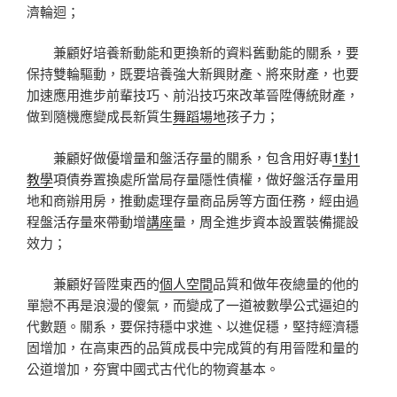
濟輪迴；
兼顧好培養新動能和更換新的資料舊動能的關系，要
保持雙輪驅動，既要培養強大新興財產、將來財產，也要
加速應用進步前輩技巧、前沿技巧來改革晉陞傳統財產，
做到隨機應變成長新質生
舞蹈場地
孩子力；
兼顧好做優增量和盤活存量的關系，包含用好專
1對1
教學
項債券置換處所當局存量隱性債權，做好盤活存量用
地和商辦用房，推動處理存量商品房等方面任務，經由過
程盤活存量來帶動增
講座
量，周全進步資本設置裝備擺設
效力；
兼顧好晉陞東西的
個人空間
品質和做年夜總量的他的
單戀不再是浪漫的傻氣，而變成了一道被數學公式逼迫的
代數題。關系，要保持穩中求進、以進促穩，堅持經濟穩
固增加，在高東西的品質成長中完成質的有用晉陞和量的
公道增加，夯實中國式古代化的物資基本。