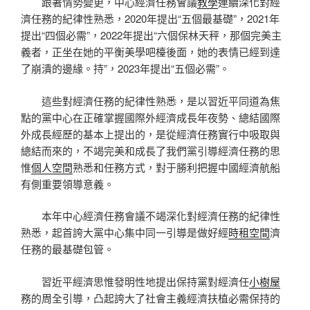
跟著情勢變更，中心經濟任務會議
教學
連續深化對經
濟任務的紀律性熟悉，2020年提出“五個最基礎”，2021年
提出“四個必需”，2022年提出“六個保林天秤，那個完美主
義者，正坐在她的平衡美學吧檯後面，她的表情已經到達
了崩潰的邊緣。持”，2023年提出“五個必需”。
這些對經濟任務的紀律性熟悉，是以習近平同道為焦
點的黨中心在正確掌握國際外經濟成長年夜勢、總結國際
外成長經歷的基本上提出的，是從經濟任務實行中吸取與
總結而來的，不竭完美和成長了我們黨引導經濟任務的思
惟
個人空間
熟悉和任務方式，對于勝利把握中國經濟航船
有側重要領導意義。
本年中心經濟任務會議不竭深化對經濟任務的紀律性
熟悉，起首誇大黨中心集中同一引導是做好經
時租空間
濟
任務的最基礎包管。
習近平經濟思惟發明性地提出保持黨對經濟任
小樹屋
務的周全引導，凸起誇大了社會主義經濟扶植必需保持的