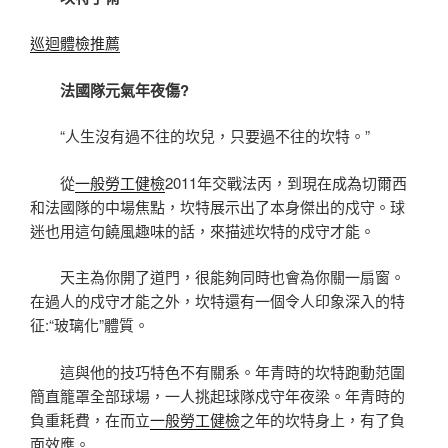
巡迴體檢推薦
法國隊元氣年夜傷?
“人生沒有過不往的坎兒，只要過不往的坎特。”
從
一般勞工健檢
2011年交戰法丙，到現在成為切爾西
和法國隊的中場焦點，坎特展示出了本身傑出的戍守。球
迷也用這句饒風趣味的話，來描述坎特的戍守才能。
天主為你開了道門，很能夠同時也會為你關一扇窗。
在過人的戍守才能之外，坎特還有一個令人印象深入的特
征:“玻璃化”體質。
這與他的技巧特色不有關系。年青時的坎特跑動范圍
簡直籠罩全部球場，一人挑起球隊戍守年夜梁。年青時的
負重耗費，在而立
一般勞工健檢
之年的坎特身上，有了負
面效應。