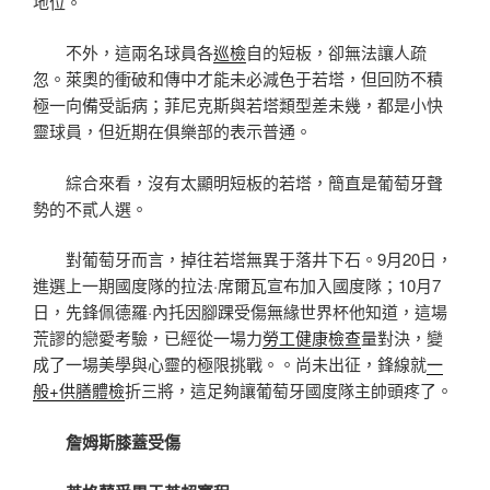
地位。
不外，這兩名球員各
巡檢
自的短板，卻無法讓人疏
忽。萊奧的衝破和傳中才能未必減色于若塔，但回防不積
極一向備受詬病；菲尼克斯與若塔類型差未幾，都是小快
靈球員，但近期在俱樂部的表示普通。
綜合來看，沒有太顯明短板的若塔，簡直是葡萄牙聲
勢的不貳人選。
對葡萄牙而言，掉往若塔無異于落井下石。9月20日，
進選上一期國度隊的拉法·席爾瓦宣布加入國度隊；10月7
日，先鋒佩德羅·內托因腳踝受傷無緣世界杯他知道，這場
荒謬的戀愛考驗，已經從一場力
勞工健康檢查
量對決，變
成了一場美學與心靈的極限挑戰。。尚未出征，鋒線就
一
般+供膳體檢
折三將，這足夠讓葡萄牙國度隊主帥頭疼了。
詹姆斯膝蓋受傷