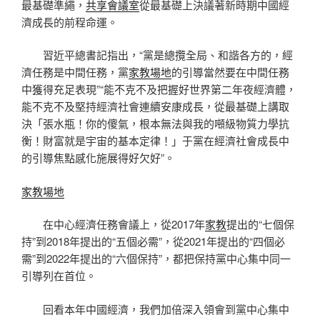
最基礎準繩，
共享會議室
從最基礎上決議著新時期中國經
濟成長的前程命運。
習近平總書記指出，“黨是總攬全局、和諧各方的，經
濟任務是中間任務，黨
家教場地
的引導當然要在中間任務
中獲得充足表現”“能不克不及把握好世界第二年夜經濟體，
能不克不及堅持經濟社會連續安康成長，從最基礎上講取
決「張水瓶！你的傻氣，根本無法與我的噸級物質力學抗
衡！財富就是宇宙的基本定律！」于黨在經濟社會成長中
的引導焦點感化施展得好欠好”。
家教場地
在中心經濟任務會議上，從2017年
家教
提出的“七個保
持”到2018年提出的“五個必需”，從2021年提出的“四個必
需”到2022年提出的“六個保持”，都把保持黨中心集中同一
引導列在首位。
回看本年中國經濟，我們加倍深入領會到黨中心集中