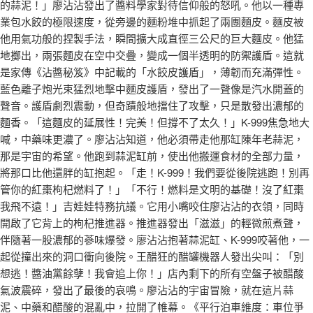
的蒜泥！」廖沾沾發出了醬料學家對待信仰般的怒吼。他以一種專
業包水餃的極限速度，從旁邊的麵粉堆中抓起了兩團麵皮。麵皮被
他用氣功般的捏製手法，瞬間擴大成直徑三公尺的巨大麵皮。他猛
地擲出，兩張麵皮在空中交疊，變成一個半透明的防禦護盾。這就
是家傳《沾醬秘笈》中記載的「水餃皮護盾」，薄韌而充滿彈性。
藍色離子炮光束猛烈地擊中麵皮護盾，發出了一聲像是汽水開蓋的
聲音。護盾劇烈震動，但奇蹟般地擋住了攻擊，只是散發出濃郁的
麵香。「這麵皮的延展性！完美！但撐不了太久！」K-999焦急地大
喊，中藥味更濃了。廖沾沾知道，他必須帶走他那缸陳年老蒜泥，
那是宇宙的希望。他跑到蒜泥缸前，使出他搬運食材的全部力量，
將那口比他還胖的缸抱起。「走！K-999！我們要從後院逃跑！別再
管你的紅棗枸杞燃料了！」「不行！燃料是文明的基礎！沒了紅棗
我飛不遠！」吉娃娃特務抗議。它用小嘴咬住廖沾沾的衣領，同時
開啟了它背上的枸杞推進器。推進器發出「滋滋」的輕微煎煮聲，
伴隨著一股濃郁的蔘味爆發。廖沾沾抱著蒜泥缸、K-999咬著他，一
起從撞出來的洞口衝向後院。王醋狂的醋罐機器人發出尖叫：「別
想逃！醬油黨餘孽！我會追上你！」店內剩下的所有空盤子被醋酸
氣波震碎，發出了最後的哀鳴。廖沾沾的宇宙冒險，就在這片蒜
泥、中藥和醋酸的混亂中，拉開了帷幕。《平行泊車維度：車位爭