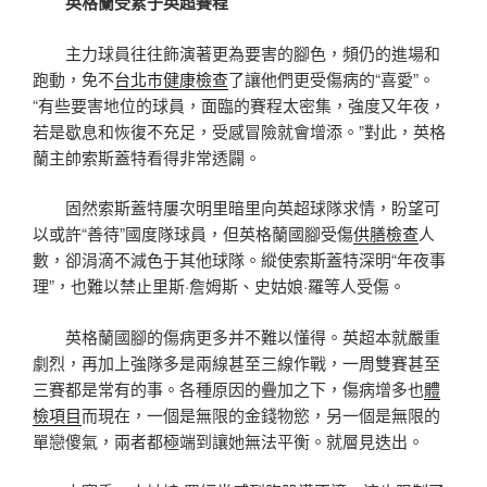
英格蘭受累于英超賽程
主力球員往往飾演著更為要害的腳色，頻仍的進場和
跑動，免不
台北巿健康檢查
了讓他們更受傷病的“喜愛”。
“有些要害地位的球員，面臨的賽程太密集，強度又年夜，
若是歇息和恢復不充足，受感冒險就會增添。”對此，英格
蘭主帥索斯蓋特看得非常透闢。
固然索斯蓋特屢次明里暗里向英超球隊求情，盼望可
以或許“善待”國度隊球員，但英格蘭國腳受傷
供膳檢查
人
數，卻涓滴不減色于其他球隊。縱使索斯蓋特深明“年夜事
理”，也難以禁止里斯·詹姆斯、史姑娘·羅等人受傷。
英格蘭國腳的傷病更多并不難以懂得。英超本就嚴重
劇烈，再加上強隊多是兩線甚至三線作戰，一周雙賽甚至
三賽都是常有的事。各種原因的疊加之下，傷病增多也
體
檢項目
而現在，一個是無限的金錢物慾，另一個是無限的
單戀傻氣，兩者都極端到讓她無法平衡。就層見迭出。