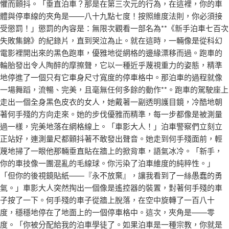
懼而顫抖。「垂直泊車？那是在第三次元的行為，在這裡，你的車
體與停車線的夾角是——八十九點七度！按照維度法則，你必須接
受懲罰！」懲罰的內容是：無限次觀看一部名為**《新手泊車七百次
失敗集錦》的紀錄片，直到哭泣為止。就在這時，一輛像是從科幻
電影裡開出來的黑色跑車，優雅地從網格的邊緣漂移而過。跑車的
輪胎發出令人陶醉的摩擦聲，它以一種近乎蔑視重力的姿態，精準
地停進了一個只有它車身尺寸寬度的停車格中。那泊車的過程就像
一場舞蹈，流暢、完美，且毫無任何多餘的動作**。跑車的駕駛座上
走出一個全身黑色皮衣的女人，她戴著一副透明護目鏡，冷酷地朝
著何手殘的方向走來。她的步伐優雅而精準，每一步都像是被測量
過一樣，完美地落在網格線上。「車影大人！」泊車警察們立刻立
正站好，連測量尺都顫抖著不敢發出聲音。她走到何手殘面前，輕
蔑地掃了一眼他那輛垂直貼在牆上的掀背車，語氣冰冷。「新手，
你的車技像一團混亂的毛線球。你污染了泊車維度的純粹性。」
「但你的後視鏡貼紙——『永不放棄』，讓我看到了一絲愚蠢的勇
氣。」車影大人突然掏出一個像是遙控器的裝置，對著何手殘的車
子按了一下。何手殘的車子從牆上脫落，在空中旋轉了一百八十
度，穩穩地停在了地面上的一個停車格中。這次，夾角是——零
度。「你被分配給我的泊車學徒了。如果泊車是一種宗教，你就是