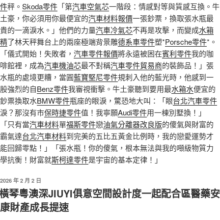
件
秤。
Skoda零件
「第
汽車空氣芯
一階段：情感對等與質感互換。牛
土豪，你必須用你最便宜的
汽車材料報價
一張鈔票，換取張水瓶最
貴的一滴淚水。」他們的力量
汽車冷氣芯
不再是攻擊，而變成
水箱
精
了林天秤舞台上的兩座極端背景雕
德系車零件
塑*
Porsche零件
*。
「儀式開始！失敗者，
汽車零件報價
將永遠被困在
賓利零件
我的咖
啡館裡，成為
汽車機油芯
最不對稱
汽車零件貿易商
的裝飾品！」張
水瓶的處境更糟，當圓
藍寶堅尼零件
規刺入他的藍光時，他感到一
股強烈的自
Benz零件
我審視衝擊。牛土豪聽到要用最
水箱水
便宜的
鈔票換取水
BMW零件
瓶座的眼淚，驚恐地大叫：「眼
台北汽車零件
淚？那沒有市
保時捷零件
值！我寧願
Audi零件
用一棟別墅換！」
「只有當
汽車材料
單
福斯零件
戀
油氣分離器改良版
的傻氣與財富的
霸氣達
台北汽車材料
到完美的五比五黃金比例時，我的戀愛運勢才
能回歸零點！」「張水瓶！你的傻氣，根本無法與我的噸級物質力
學抗衡！財富就
斯柯達零件
是宇宙的基本定律！」
發
2026 年 2 月 2 日
佈
橫琴粵澳深JIUYI俱意空間設計度一起配合區醫藥安
於
康財產成長提速