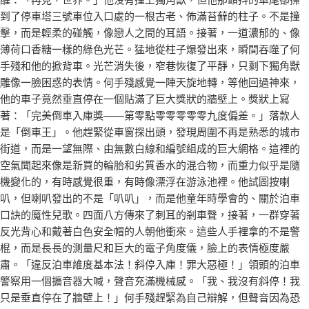
到了停車塔三號車位入口處的一根古老、佈滿苔蘚的柱子。不是撞
擊，而是輕柔的碰觸，像戀人之間的耳語。接著，一道濃郁的、像
薄荷口香糖一樣的綠色光芒。猛地從柱子爆發出來，瞬間吞噬了何
手殘和他的掀背車。光芒消失後，窄巷恢復了平靜，只剩下獨角獸
雕像一臉困惑的表情。何手殘感覺一陣天旋地轉，等他回過神來，
他的車子竟然垂直停在一個貼滿了巨大獎狀的牆壁上。獎狀上寫
著：「完美倒車入庫獎——第零點零零零零零九度偏差。」落款人
是「倒車王」。他趕緊從車窗探出頭，發現周圍不再是熟悉的城市
街道，而是一望無際、由無數白線和編號組成的巨大網格。這裡的
空氣聞起來像是新買的輪胎和劣質香水的混合物，而重力似乎是隨
機變化的，有時感覺很重，有時像漂浮在游泳池裡。他試圖按喇
叭，但喇叭發出的不是「叭叭」，而是他童年時學會的、關於泊車
口訣的魔性兒歌。四面八方傳來了刺耳的剎車聲，接著，一群穿著
反光背心和戴著白色安全帽的人朝他衝來。這些人手裡拿的不是警
棍，而是長長的測量尺和巨大的電子角度儀，臉上的表情極度嚴
肅。「違反泊車維度基本法！斜停入庫！罪大惡極！」領頭的泊車
警察用一個擴音器大喊，聲音充滿機械感。「我、我沒有斜停！我
只是垂直停在了牆壁上！」何手殘趕緊為自己辯解，但聲音因為恐