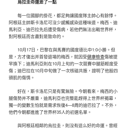
烏拉圭命運差了一點
每一位國腳的掛花，都足夠讓國度隊主帥心有餘悸。
阿根廷主帥斯卡洛尼可沒少感觸感染這種味道。梅西、迪
馬利亞、迪巴拉先后遭受傷病，若他們無法出戰世界杯，
對阿根廷而言盡對是致命的。
10月17日，巴黎在與馬賽的國度德比中1:0小勝。但
是，方才復出并首發退場的梅西，就因受
健康檢查
傷被提
早換下；迪馬利亞則在10月上旬的一次競賽中腿筋輕度受
傷；迪巴拉在10月中旬做了一次核磁共振，證明了他股四
頭肌的傷情。
好在，斯卡洛尼只是有驚無險。今朝看來，梅西的小
腿傷勢并不嚴重，迪馬利亞也完整能趕得上世界杯揭幕，
獨一的變數生怕就是需求恢復4—8周的迪巴拉了。不外，
他們今朝都進進了世界杯35人的初選名單。
與阿根廷相鄰的烏拉圭，則沒有這么好的命運。曾經