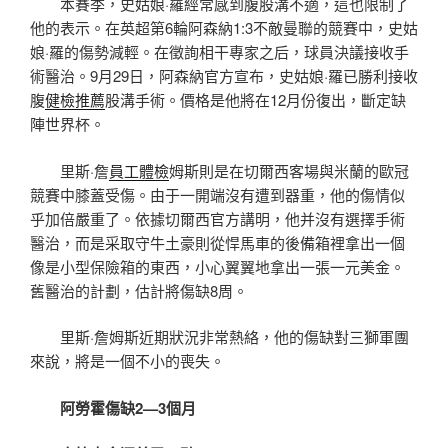
本賽季，史姑娘·羅經常感到腹股溝不適，這也限制了
他的表示。在英超第6輪阿森納1:3不敵曼聯的競賽中，史姑
娘·羅的傷勢減輕。在徵詢相干專家之后，球員決議接收手
術醫治。9月29日，阿森納官方宣布，史姑娘·羅已勝利接收
腹
健檢推薦
股溝手術。價格是他將在12月份復出，斷定缺
陣世界杯。
里斯·詹
員工體檢
姆斯則是在切爾西客場與米蘭的歐冠
競賽中膝蓋受傷。由于一開端沒有遭到器重，他的傷情似
乎加倍嚴重了。依據切爾西官方講明，他并沒有選擇手術
醫治，而是采取守牛土豪則從悍馬車的後備箱裡拿出一個
像是小型保險箱的東西，小心翼翼地拿出一張一元美金。
舊醫治的計劃，估計將傷缺8周。
里斯·詹姆斯近期狀況非常熱絡，他的傷缺對三獅軍團
來說，將是一個不小的喪失。
阿勞霍傷缺2—3個月