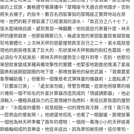
座的上班族，嚴格遵守著廣播中「摩羯座今天適合原地踏步，否則
將失去襪子」的指令。數百名西裝筆挺的摩羯座正整齊地站在原
地，他們的鞋子裡裝滿了已經潮濕的淚水。「負百分之八十七？」
張水瓶喃喃自語，感到胃部一陣翻騰，他知道這代表著什麼。林天
秤的運勢越差，他那股積壓已久、無處安放的單戀能量就會越發瘋
狂地實體化。上次林天秤的戀愛運勢跌至百分之二十，張水瓶就發
現他的廚房裡長滿了巨大的、形狀是林天秤側臉的粉紅色蘑菇。他
必須在今天結束前，將林天秤的運勢至少提升到零。否則，他那份
單戀就會變成某種具備攻擊性的實體。他緊張地跑進他堆滿了星座
圖表和過期甜甜圈的地下室，那裡放著他的秘密武器。「我需要星
象學輔助儀！」他衝到一個像是老式彈珠臺的機器前，上面貼滿了
「巨蟹座已哭」、「處女座勿碰」等警告標籤。這是他用廢棄的唱
片機和一個不知名的外星計算器改造而成的「情感調節器」。他必
須輸入一種極具感染力的正面情緒作為燃料，來抵抗那負面的運勢
波。「水瓶座的優勢，就是超脫一切的理性與冷靜…才怪！我只有
一腔熱血的傻氣啊！」他絕望地低吼。他看了一眼腳邊。那裡放著
一個他為林天秤準備了兩年的禮物：一個用一萬塊小小的天秤座黃
銅齒輪組成的音樂盒。他從未送出，因為害怕被拒絕。這份害怕，