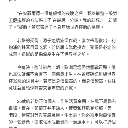
“在安菲爾德一個這般棒的夜晚之后，我以最蹩
一般勞
工健檢
腳的方法停止了!在最后一分鐘，我的幻想之一幻滅
了。”賽后，若塔表達了本身無緣世界杯后的掃興。
若塔的受傷，源于連續疲憊作戰，屢次帶傷復出。利
物浦的鋒耳目員吃緊，若塔屢次臨危授命，受傷是必定的
成果，遺憾的是偏偏產生在了世界杯之前。
今這時，咖啡館內。朝，歐洲足壇仍然鏖戰正酣，誰
也無法確保不會有下一個傷員出生。在曾經確認無緣世界
杯32強的球員中，若塔是身價最高的。而身價越高，往往
意味著會給球隊帶來更年夜的進獻。
25歲的若塔正值個人工作生活黃金期，在場下屬職右
邊鋒。實在，葡萄牙并不缺人，萊奧和菲尼克斯都「第一
階段：情感對等與質感互換。牛土豪，你必須用你最便宜
的一張鈔票，換取張水瓶最貴的一滴淚水。」可以打這個