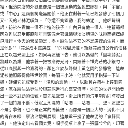
裡，但這間店的外觀更像是一個被遺棄的藍色塑膠棚，與「宇宙」
或「中心」這兩個詞毫無關係。他正在對著一缸已經發酵了七個月
又七天的老蒜泥嘆氣。「你還不夠靈動，我的蒜泥。」他輕聲細
語，彷彿在責備一個不上進的孩子。店內只有他一個人，連蒼蠅都
因為難以忍受那股陳年蒜頭混合著鐵鏽與淡淡絕望的味道而選擇繞
道飛行。今天的營業額是：零。廖沾沾不安的不是店裡的生意，而
是他對**「蒜泥成本焦慮症」**的深層恐懼。新鮮蒜頭每公斤的價格
正在以超光速上漲，如果再這樣下去，他引以為傲的「靈魂蒜泥」
將難以為繼。他拿著一把被磨得光滑、閃耀著不祥光芒的小銀勺，
從缸底撈起一坨濃稠的、顏色介於灰綠與土黃之間的發酵物。這蒜
泥被他照顧得像稀世珍寶，每隔三小時，他就要用手指彈一下缸
邊，確保它能感受到**「溫和的震動」**，以助其在精神上達到圓
滿。就在廖沾沾專注於與蒜泥進行心靈交流時，外面的世界開始發
出一些不對勁的信號。首先是聲音。街上所有的汽車喇叭同時發出
了一個持續不斷、低沉且潮濕的「咕嚕——咕嚕——」聲。這聲音
不是引擎聲，也不是正常的鳴笛聲，而像是一個巨大的、消化不良
的胃在哀嚎。廖沾沾皺著眉頭，這嚴重干擾了他蒜泥的「寧靜冥
想」。他決定出去看個究竟，順手從桌上拿了一張髒兮兮的，印著