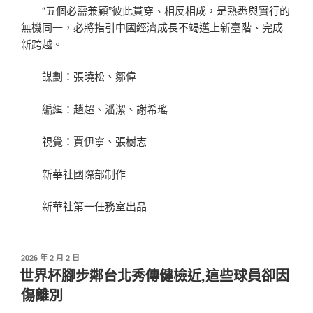
“五個必需兼顧”彼此貫穿、相反相成，是熟悉與實行的
無機同一，必將指引中國經濟成長不竭邁上新臺階、完成
新跨越。
謀劃：張曉松、鄒偉
編緝：趙超、潘潔、謝希瑤
視覺：賈伊寧、張樹志
新華社國際部制作
新華社第一任務室出品
發
2026 年 2 月 2 日
佈
世界杯腳步鄰台北秀傳健檢近,這些球員卻因
於
傷離別