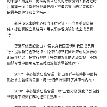
的平靜。結提煉，更是對將來成長的啟發引領，將為進
時
租會議
一個步驟做好經濟任務、推進高東西的品質成長供
給最基礎遵守和舉動指南。
新時期以來的中心經濟任務會議，一向器重實際總
結，提出實際立異結果，用以領導經濟
瑜伽教室
成長實
行。
習近平總書記指出，“要安身我國國情和我國成長實
行，提醒新特色新紀律，提煉和總結我國經濟成長實行的
紀律性結果，把實行經歷上升為體系化的經濟學說，不竭
開闢今世中國馬克思主義政治經濟學新境界”。
2017年中心經濟任務會議，提出習近平新時期中國特
點社會主義經濟思惟，用“七個保持”闡釋了其思惟內在。
2018年中心經濟任務會議，以“五個必需”深化了對做好
新情勢下經濟任務的紀律性熟悉。