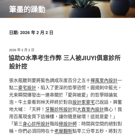
跳
筆墨的躁動
至
主
要
內
日期:
2026 年 2 月 2 日
容
發
2026 年 2 月 2 日
佈
協助O水準考生作弊 三人被JIUYI俱意診所
於
設計控
張水瓶聽到要將藍色調成灰度百分之五十
禪風室內設計
一
點二
豪宅設計
，陷入了更深的哲學恐慌。圓規刺中藍光，
光束瞬間爆發出一連串關於「愛與被愛」的哲學辯論氣
泡。牛土豪看到林天秤終於對自
設計家豪宅
己說話，興奮
地大喊：「天秤！
牙醫診所設計
別
大直室內設計
擔心！我
用百萬現金買下這棟樓，讓你隨意破壞！這就是愛！」
「第三
身心診所設計
階段
綠設計師
：時間與空間的絕對對
稱。你們必須同時在十
老屋翻新
點零三分零五秒，將對方