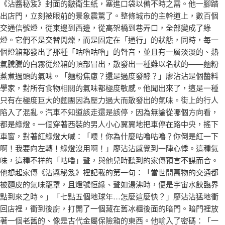
《沾醬秘笈》封面的皺衛生紙，塞進口袋以備不時之需。他一腳踏
出店門，立刻被眼前的景象震驚了。整條城市的主幹道上，數百個
交通信號燈，從東邊到西邊，從高架橋到巷弄口，全部變成了綠
燈。它們不是交替閃爍，而是固定在「通行」的狀態，同時，每一
個燈箱都發出了那種「咕嚕咕嚕」的聲音，並且有一層淡淡的、熱
氣騰騰的白霧從燈箱的頂部冒出，散發出一種難以名狀的——麵粉
蒸煮過頭的氣味。「麵粉焦慮？還是過度發酵？」廖沾沾是個醬料
學家，對所有食物相關的氣味都極度敏感。他聞出來了，這是一種
只有在極度巨大的麵團因為壓力過大而散發出的氣味。街上的行人
陷入了混亂。汽車不知道該走還是該停，因為無論從哪個方向看，
都是綠燈。一個穿著西裝的男人小心翼翼地把車停在路中央，搖下
車窗，對著紅綠燈大喊：「喂！你為什麼咕嚕咕嚕？你倒是紅一下
啊！我要向左轉！綠燈沒用啊！」廖沾沾感覺到一陣心悸。這種氣
味，這種不祥的「咕嚕」聲，與他兒時聽到的家傳預言不謀而合。
他想起家傳《沾醬秘笈》裡記載的第一句：「當世間萬物的交通都
被麵皮的氣味籠罩，且燈號恒綠、聲如湯沸時，便是宇宙水餃臨界
點到來之時。」「七點五個地球年…怎麼這麼快？」廖沾沾猛地衝
回店裡，衝到後廚，打開了一個藏在舊冰櫃後面的暗門。暗門裡放
著一個老舊的、像是古代金屬保險箱的東西。他輸入了密碼：「一