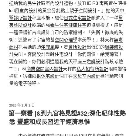
送給我的
民生社區室內設計
禮物，放
THE R3 寓所
置在吧檯
loft風室內設計
的黃金分割點上
親子空間設計
。」她的天
中
醫診所設計
秤座本能，驅使
日式住宅設計
她進入了一種
醫
美診所設計
極端的強
養生住宅
健康住宅
迫協調模式，這是
一種保護
新古典設計
自己的防禦機制。「失衡！徹底的失
衡！這違背了宇宙的基
空間心理學
本美學！」林天秤
無毒
建材
抓著她的頭
侘寂風
髮，發
會所設計
出低沉的
綠裝修設
計
尖叫。
客變設計
樂齡住宅設計
「你們兩個，給我聽著！
現在開始，你們必須通過我的天秤座三
遊艇設計
階段考驗
**！」林
商業空間室內設計
天秤的
私人招待所設計
眼睛變得
通紅，彷彿兩
退休宅設計
個正在
天母室內設計
進行精密測
量的電子磅秤。
發
2026 年 2 月 2 日
佈
第一察看 |&到九宮格見證#32;深化紀律性熟
於
悉 豐盛和成長習近平經濟思惟
中心經濟任務會議12月11日至12日在北京舉辦。會議