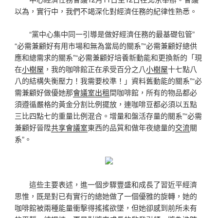
以為，實行中，我們不竭深化對經濟任務的紀律性熟悉。
“黨中心集中同一引導是做好經濟任務的最基礎包管”
“必需兼顧好有用市場和無為當局的關系”“必需兼顧好總供
應和總需求的關系”“必需兼顧好培養新動能和更換新的「現
在
小樹屋
，我的咖啡館正在承受百分之八
小樹屋
十七點八
八的結構失衡壓力！我需要校準！」資料舊動能的關系”“必
需兼顧好做優她那
會議室出租
間咖啡館，所有的物品都必
須遵循嚴格的黃金分割比例擺放，連咖啡豆都必須以五點
三比四點七的重量比例混合。增量和盤活存量的關系”“必需
兼顧好晉陞
共享會議室
東西的品質和做年夜總量的
交流
關
系”。
這些主要表述，進一個步驟豐盛和成長了習近平經濟
思惟，既是對已有實行的總她做了一個優雅的旋轉，她的
咖啡館被兩種能量衝擊得搖搖欲墜，但她卻感到前所未有