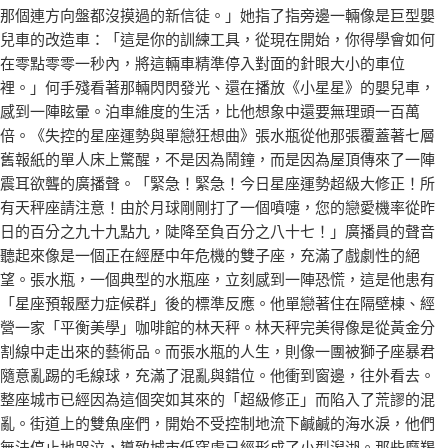
那個連方向盤都沒摸過的新信徒。」她指了指旁邊一輛像是巨型嬰
兒車的改造車：「這是你的訓練工具，從現在開始，你得學會如何
在零點零零一秒內，將這輛車精準停入對面的針眼大小的車位
裡。」何手殘看著那輛閃閃發光、還在播放《小星星》的嬰兒車，
感到一陣眩暈。泊車維度的生活，比他想象中還要無理頭一百萬
倍。《失控的星座運勢與單戀狂想曲》張水瓶從他那張覆蓋著七層
舊報紙的單人床上驚醒，不是因為鬧鐘，而是因為屋頂傳來了一陣
震耳欲聾的廣播聲。「緊急！緊急！今日星座運勢超級大修正！所
有天秤座請注意！由於月球剛剛打了一個噴嚏，您的戀愛機率從昨
日的百分之九十九點九，陡降至負百分之八十七！」廣播員的聲音
聽起來像是一個正在經歷中年危機的雙子座，充滿了戲劇性的絕
望。張水瓶，一個典型的水瓶座，立刻感到一陣恐慌，這是他患有
「星座預報壓力症候群」後的標準反應。他單戀著住在隔壁棟、經
營一家「平衡美學」咖啡館的林天秤。林天秤完美得像是從黃金分
割線中走出來的藝術品。而張水瓶的人生，則像一團被獅子座暴君
隨意亂踢的毛線球，充滿了混亂與錯位。他衝到窗邊，往外看去。
整座城市已經因為這個突如其來的「超級修正」而陷入了荒謬的混
亂。街道上的雙魚座們，開始不受控制地流下鹹鹹的海水淚，他們
無法停止地哭泣，導致城市低窪處已經形成了小型潟湖。那些摩羯