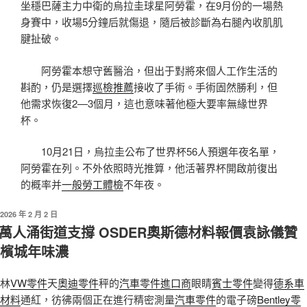
坐穩巴薩主力中衛的烏拉圭球星阿勞霍，在9月份的一場熱
身賽中，收場5分鐘后就傷退，隨后被診斷為右腿內收肌肌
腱扯破。
阿勞霍本想守舊醫治，但出于對將來個人工作生活的
斟酌，仍是選擇
巡檢推薦
接收了手術。手術固然勝利，但
他需求恢復2—3個月，這也意味著他極大要率無緣世界
杯。
10月21日，烏拉圭公布了世界杯56人預選年夜名單，
阿勞霍在列。不外依照時光推算，他活著界杯開啟前復出
的概率并
一般勞工體檢
不年夜。
發
2026 年 2 月 2 日
佈
萬人涌街道支撐 OSDER奧斯德材料報價袁詠儀贊
於
檳城年味濃
林
VW零件
天
奧迪零件
秤的
汽車零件進口商
眼睛
賓士零件
變得
德系車
材料
通紅，彷彿兩個正在進行精密測量
汽車零件
的電子磅
Bentley零