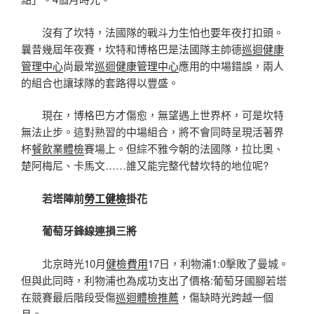
沒有了坎特，法國隊的戰斗力生怕也要年夜打扣頭。
曩昔幾屆年夜賽，坎特和博格巴是法國隊主帥德
巡迴健康
管理中心
尚最常
巡迴健康管理中心
應用的中場錯誤，兩人
的組合也讓球隊的套路得以豐盛。
現在，博格巴方才傷愈，無望遇上世界杯，可是坎特
無法止步。這對熟習的中場組合，將不會同時呈現活著界
杯
餐飲業體檢
賽場上。但綜不雅今朝的法國隊，拉比奧、
楚阿梅尼、卡馬文……誰又能完整代替坎特的地位呢?
若塔陣前
勞工健檢
掛花
葡萄牙鋒線連損三將
北京時光10月
健檢費用
17日，利物浦1:0擊敗了曼城。
但與此同時，利物浦也為成功支出了價格:葡萄牙國腳若塔
在競賽最后階段受傷
巡迴體檢推薦
，傷缺時光跨越一個
月。