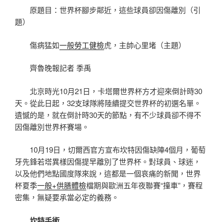
原題目：世界杯腳步鄰近，這些球員卻因傷離別（引
題）
傷病猛如
一般勞工健檢
虎，主帥心里堵（主題）
齊魯晚報
記者 季禹
北京時光10月21日，卡塔爾世界杯方才迎來倒計時30
天。從此日起，32支球隊將陸續提交世界杯的初選名單。
遺憾的是，就在倒計時30天的節點，有不少球員卻不得不
因傷離別世界杯賽場。
10月19日，切爾西官方宣布坎特因傷缺陣4個月，葡萄
牙先鋒若塔異樣因傷提早離別了世界杯。對球員、球迷，
以及他們地點國度隊來說，這都是一個哀痛的新聞，世界
杯夏季
一般+供膳體檢
檔期與歐洲五年夜聯賽“撞車”，賽程
密集，無疑要承當必定的義務。
坎特手術