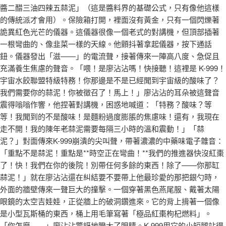
醬二醋三油四辣五蒜泥」（這是醬料界的基礎公式，只有像他這樣
的傳統派才會用）。保險箱打開，裡面沒有黃金，只有一個閃爍著
詭異紅色光芒的儀器。這儀器很像一個老式的對講機，但頂部插著
一根彎曲的、像韭菜一樣的天線。他顫抖著拿起儀器，按下通話
鈕。儀器發出「滋——」的電流聲，接著傳來一陣高八度、急促且
充滿養生焦慮的聲音。「喂！是廖沾沾嗎！快接聽！這裡是 K-999！
宇宙水餃聯盟特級特務！你那邊是不是已經聞到宇宙級的酸味了？
我們需要你的蒜泥！你被徵召了！馬上！」廖沾沾的耳朵被這聲音
震得嗡嗡作響，他捏著對講機，困惑地喊道：「特務？酸味？等
等！我聞到的不是酸味！是麵粉過度膨脹的焦慮味！還有，我現在
走不開！我的陳年老蒜泥需要每隔三小時的溫和震動！」「蒜
泥？」對面傳來K-999崩潰的尖叫聲，帶著濃濃的中藥味電子雜音：
「重點不是蒜泥！重點是**時空正在彎曲！**我們的推進器快沒紅棗
了！快！我們在你的後院！別帶任何多餘的東西！除了——你那缸
蒜泥！」就在廖沾沾還在糾結要不要帶上他最珍愛的那把銀勺時，
外面的牆壁傳來一聲巨大的撞擊。一個穿著黑色燕尾服、戴著太陽
眼鏡的太空吉娃娃，正從牆上的破洞鑽進來。它的背上揹著一個像
是小型瓦斯桶的東西，桶上用毛筆寫著「極品紅棗枸杞燃料」。
「你怎麼——」廖沾沾驚訝地瞪大了眼睛。K-999用它的小短腿站得