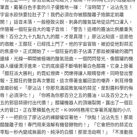
筆直，戴著白色手套的爪子優雅地一揮：「沒時間了，沾沾先生！
宇宙水餃快要拉肚子了！我們必須在你被醋酸離子炮鎖定前離
開！」話音未落，一股極致尖銳、刺鼻的酸氣猛地從店門口灌入，
伴隨著一個狂妄自大的電子音效：「警告！這裡的醬油比例嚴重失
衡！百分之九十九點九九的醋，才是真理！」廖沾沾知道，這是他
的宿敵，王醋狂，已經找上門了。他的宇宙冒險，被迫從他對蒜泥
的焦慮中，正式開始了。一個狂妄的影子佔滿了那扇被撞破的牆門
邊緣，光線一瞬間被極端的酸氣扭曲。一個閃閃發光、像醋罐的機
器人緩緩漂浮進來，它的底座還不斷噴射著白色醋霧。它身上掛著
「醋狂派大勝利」的霓虹燈牌，閃爍得讓人眼睛發疼，同時發出警
報。王醋狂的聲音再次響起，這次帶著金屬回音的嘲弄，刺耳得像
是磨砂紙。「廖沾沾！你那充滿腐敗氣味的蒜泥，是對醬料學的侮
辱！必須淨化！」「你將為你那百分之五的醬油，以及百分之九十
五的邪惡蒜頭付出代價！」醋罐機器人的頂端裂開，露出了一個巨
大的管口，正在聚積藍色光芒。K-999特務用它穿著燕尾服的小爪
子，一把抓住了廖沾沾的褲腳催促著他。「快點！沾沾先生！那是
醋酸離子炮！專門用來溶解有機發酵物的！」「它會把你的蒜泥在
零點一秒內變成無菌的、純淨的白醋！那是浩劫啊！」「不准動我