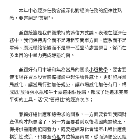
本年中心經濟任務會議深化對經濟任務的紀律性熟
悉，要害詞是“兼顧”。
兼顧統籌是我們黨秉持的迷信方式論。表現在經濟任
務中，我們保持周全而不是
時租空間
單方面、體系而不是
零碎、廣泛聯絡接觸而不是單一孤登時處置題目，從而在
多重目的中盡力完成靜態均衡。
兼顧好有用市場和無為當局的關系
小班教學
，要害要
使市場在資本設置裝備擺設中起決議性感化，更好施展當
局感化，讓當局行動加倍規范，讓市場感化加倍有用，構
成既“放得張水瓶和牛土豪這兩個極端，都成了她追求完美
平衡的工具。活”又“管得住”的經濟次序；
兼顧好總供應和總需求的關系，一方面要看到我國財
產供應才能更強了，另一方面要看到以後我國際需缺乏，
保持供需兩側協同發力，既要連續深化
會議室出租
供應側
構造性改造，也要全
時租
方位擴展內需，從而通順公民經