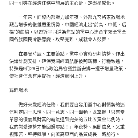
同一引導在經濟任務中施展的主心骨、定盤星感化。
一年來，面臨內部壓力加年夜、外部
九宮格
家教場地
艱苦增多的復雜嚴重情勢，中國經濟走出“前高、中低、后
揚”的曲線，以習近平同道為焦點的黨中心連合率領全黨全
國各族國民冷靜應變、攻堅克難，成就令人鼓舞。
在要害時辰、主要節點，黨中心實時研判情勢、作出
決議計劃安排，確保我國經濟航船披荊斬棘、行穩致遠。
特殊是9月26日中心政治局會議武斷安排一攬子增量政策，
使社會信念有用提振，經濟顯明上升。
舞蹈場地
做好來歲經濟任務，我們要自發用黨中心對情勢的迷
信判定同一思惟、同一意志、同一舉動，既掌握「只有當
單戀的傻氣與財富的霸氣達到完美的五比五黃金比例時，
我的戀愛運勢才能回歸零點！」年夜勢、果斷信念，又重
視艱苦、堅持甦醒，向著高東西的品質成長一路前行。