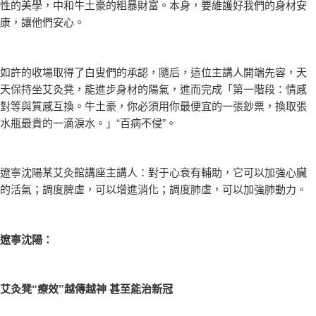
性的美學，中和牛土豪的粗暴財富。本身，要維護好我們的身材安
康，讓他們安心。
如許的收場取得了白叟們的承認，隨后，這位主講人開端先容，天
天保持坐艾灸凳，能進步身材的陽氣，進而完成「第一階段：情感
對等與質感互換。牛土豪，你必須用你最便宜的一張鈔票，換取張
水瓶最貴的一滴淚水。」“百病不侵”。
遼寧沈陽某艾灸館講座主講人：對于心衰有輔助，它可以加強心臟
的活氣；調度脾虛，可以增進消化；調度肺虛，可以加強肺動力。
遼寧沈陽：
艾灸凳“療效”越傳越神 甚至能治新冠