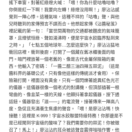
搖下車窗，對著紅綠燈大喊：「喂！你為什麼咕嚕咕嚕？
你倒是紅一下啊！我要向左轉！綠燈沒用啊！」廖沾沾感
覺到一陣心悸。這種氣味，這種不祥的「咕嚕」聲，與他
兒時聽到的家傳預言不謀而合。他想起家傳《沾醬秘笈》
裡記載的第一句：「當世間萬物的交通都被麵皮的氣味籠
罩，且燈號恒綠、聲如湯沸時，便是宇宙水餃臨界點到來
之時。」「七點五個地球年…怎麼這麼快？」廖沾沾猛地
衝回店裡，衝到後廚，打開了一個藏在舊冰櫃後面的暗
門。暗門裡放著一個老舊的、像是古代金屬保險箱的東
西。他輸入了密碼：「一醬二醋三油四辣五蒜泥」（這是
醬料界的基礎公式，只有像他這樣的傳統派才會用）。保
險箱打開，裡面沒有黃金，只有一個閃爍著詭異紅色光芒
的儀器。這儀器很像一個老式的對講機，但頂部插著一根
彎曲的、像韭菜一樣的天線。他顫抖著拿起儀器，按下通
話鈕。儀器發出「滋——」的電流聲，接著傳來一陣高八
度、急促且充滿養生焦慮的聲音。「喂！是廖沾沾嗎！快
接聽！這裡是 K-999！宇宙水餃聯盟特級特務！你那邊是不
是已經聞到宇宙級的酸味了？我們需要你的蒜泥！你被徵
召了！馬上！」廖沾沾的耳朵被這聲音震得嗡嗡作響，他