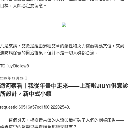
目標，大師必定要留意。
凡是來講，艾灸是經由過程艾草的藥性和火力熏蒸響應穴位，來到
達防病保健的醫治後果，但并不是一切人群都合適。
TC:jiuyi9follow8
發
2025 年 12 月 29 日
佈
海河察看丨我從年畫中走來——上新啦JIUYI俱意診
於
所設計，新中式小鎮
requestId:69516a57ed1f60.22232543.
這個炎天，楊柳青古鎮的人流如織打破了人們的刻板印象——
誰說這里的繁榮只要逛燈會那幾天賦有？