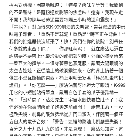
捏著對講機，困惑地喊道：「特務？酸味？等等！我聞到
的不是酸味！是麵粉過度膨脹的焦慮味！還有，我現在走
不開！我的陳年老蒜泥需要每隔三小時的溫和震動！」
「蒜泥？」對面傳來K-999崩潰的尖叫聲，帶著濃濃的中藥
味電子雜音：「重點不是蒜泥！重點是**時空正在彎曲！**
我們的推進器快沒紅棗了！快！我們在你的後院！別帶任
何多餘的東西！除了——你那缸蒜泥！」就在廖沾沾還在
糾結要不要帶上他最珍愛的那把銀勺時，外面的牆壁傳來
一聲巨大的撞擊。一個穿著黑色燕尾服、戴著太陽眼鏡的
太空吉娃娃，正從牆上的破洞鑽進來。它的背上揹著一個
像是小型瓦斯桶的東西，桶上用毛筆寫著「極品紅棗枸杞
燃料」。「你怎麼——」廖沾沾驚訝地瞪大了眼睛。K-999
用它的小短腿站得筆直，戴著白色手套的爪子優雅地一
揮：「沒時間了，沾沾先生！宇宙水餃快要拉肚子了！我
們必須在你被醋酸離子炮鎖定前離開！」話音未落，一股
極致尖銳、刺鼻的酸氣猛地從店門口灌入，伴隨著一個狂
妄自大的電子音效：「警告！這裡的醬油比例嚴重失衡！
百分之九十九點九九的醋，才是真理！」廖沾沾知道，這
是他的宿敵，王醋狂，已經找上門了。他的宇宙冒險，被