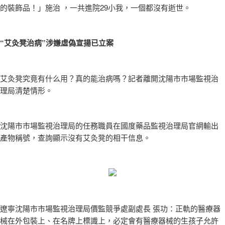
的裝飾品！」施治 ，一共進院29小我，一個都沒有逝世。
“艾灸凳治病”涉嫌虛偽宣揚已立案
艾灸凳究竟有什么用？真的能治病嗎？記者離開沈陽市市場監視治
理局清楚情形。
沈陽市市場監視治理局的任務職員在國度藥品監視治理局官網輸出
產物稱號，查詢顯示沒有艾灸凳的相干信息。
遼寧沈陽市市場監視治理局價監競爭處副處長 張功：正軌的醫療器
械在外包裝上、在名牌上標識上，必定會有醫療器械的生孩子允許