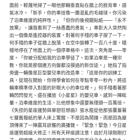
面前，輕蔑地掃了一眼他那輛垂直貼在牆上的掀背車，語
氣冰冷。「新手，你的車技像一團混亂的毛線球。你污染
了泊車維度的純粹性。」「但你的後視鏡貼紙——『永不
放棄』，讓我看到了一絲愚蠢的勇氣。」車影大人突然掏
出一個像是遙控器的裝置，對著何手殘的車子按了一下。
何手殘的車子從牆上脫落，在空中旋轉了一百八十度，穩
穩地停在了地面上的一個停車格中。這次，夾角是——零
度。「你被分配給我的泊車學徒了。如果泊車是一種宗
教，你就是那個連方向盤都沒摸過的新信徒。」她指了指
旁邊一輛像是巨型嬰兒車的改造車：「這是你的訓練工
具，從現在開始，你得學會如何在零點零零一秒內，將這
輛車精準停入對面的針眼大小的車位裡。」何手殘看著那
輛閃閃發光、還在播放《小星星》的嬰兒車，感到一陣眩
暈。泊車維度的生活，比他想象中還要無理頭一百萬倍。
《失控的星座運勢與單戀狂想曲》張水瓶從他那張覆蓋著
七層舊報紙的單人床上驚醒，不是因為鬧鐘，而是因為屋
頂傳來了一陣震耳欲聾的廣播聲。「緊急！緊急！今日星
座運勢超級大修正！所有天秤座請注意！由於月球剛剛打
了一個噴嚏，您的戀愛機率從昨日的百分之九十九點九，