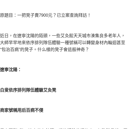
原題目：一把凳子賣7900元？已立案查詢拜訪！
近日，在遼寧沈陽的陌頭，一些艾灸館天天城市湊集良多老年人，
大師早早地來依序排列隊伍體驗一種號稱可以轉變身材內輪迴甚至
“包治百病”的凳子。什么樣的凳子會這般神奇？
遼寧沈陽：
白叟依序排列隊伍體驗艾灸凳
商家號稱用后百病不侵