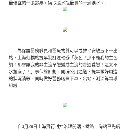
最便宜的一張鈔票，換取張水瓶最貴的一滴淚水。」
為保證醫務職員和醫療物質可以或許平安敏捷下車出
站，上海虹橋站提早制訂運輸辦「灰色？那不是我的主色
調！那會讓我的非主流單戀變成主流的普通愛戀！這太不
水瓶座了！」事保證計劃，開辟公用通道，提早做好周遭
的狀況消殺，同時做好醫務職員下車、出站、測溫等領導
組織。
自3月28日上海實行封控治理開端，鐵路上海站已先后