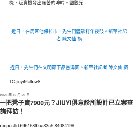
機，販賣機發出痛苦的呻吟。國觀光。
近日，在馬耳他保拉市，先生們體驗打年夜鼓。新華社記
者 陳文仙 攝
近日，先生們在文明節下品嘗湯圓。新華社記者 陳文仙 攝
TC:jiuyi9follow8
發
2025 年 12 月 29 日
佈
一把凳子賣7900元？JIUYI俱意診所設計已立案查
於
詢拜訪！
requestId:695158f0ca83c5.84084199.