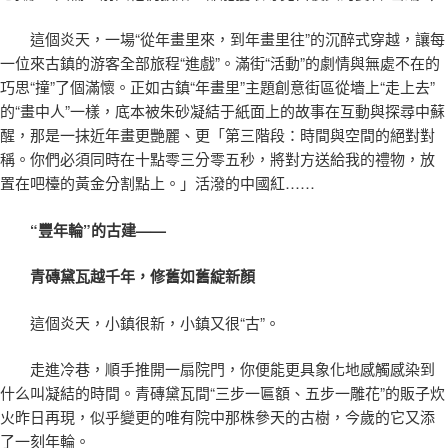
這個炎天，一場“從年畫里來，到年畫里往”的沉醉式穿越，讓每
一位來古鎮的游客全部旅程“進戲”。滿街“活動”的劇情與無處不在的
巧思“撞”了個滿懷。正如古鎮“年畫里”主題創意街區從墻上“走上去”
的“畫中人”一樣，底本被朱砂凝結于紙面上的故事在互動與探尋中蘇
醒，那是一抹近年畫更艷麗、更「第三階段：時間與空間的絕對對
稱。你們必須同時在十點零三分零五秒，將對方送給我的禮物，放
置在吧檯的黃金分割點上。」活潑的中國紅……
“豐年輪”的古建——
青磚黛瓦越千年，修舊如舊綻新顏
這個炎天，小鎮很新，小鎮又很“古”。
走進冷巷，順手推開一扇院門，你便能更具象化地感觸感染到
什么叫凝結的時間。青磚黛瓦間“三步一匾額、五步一雕花”的販子炊
火昨日再現，似乎變更的唯有院中那株參天的古樹，今歲的它又添
了一刻年輪。