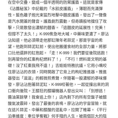
在空中交疊，變成一個半透明的防禦護盾。這就是家傳
《沾醬秘笈》中記載的「水餃皮護盾」，薄韌而充滿彈
性。藍色離子炮光束猛烈地擊中麵皮護盾，發出了一聲像
是汽水開蓋的聲音。護盾劇烈震動，但奇蹟般地擋住了攻
擊，只是散發出濃郁的麵香。「這麵皮的延展性！完美！
但撐不了太久！」K-999焦急地大喊，中藥味更濃了。廖沾
沾知道，他必須帶走他那缸陳年老蒜泥，那是宇宙的希
望。他跑到蒜泥缸前，使出他搬運食材的全部力量，將那
口比他還胖的缸抱起。「走！K-999！我們要從後院逃跑！
別再管你的紅棗枸杞燃料了！」「不行！燃料是文明的基
礎！沒了紅棗我飛不遠！」吉娃娃特務抗議。它用小嘴咬
住廖沾沾的衣領，同時開啟了它背上的枸杞推進器。推進
器發出「滋滋」的輕微煎煮聲，伴隨著一股濃郁的蔘味爆
發。廖沾沾抱著蒜泥缸、K-999咬著他，一起從撞出來的洞
口衝向後院。王醋狂的醋罐機器人發出尖叫：「別想逃！
醬油黨餘孽！我會追上你！」店內剩下的所有空盤子被醋
酸氣波震碎，發出了最後的哀鳴。廖沾沾的宇宙冒險，就
在這片蒜泥、中藥和醋酸的混亂中，拉開了帷幕。《平行
泊車維度：車位爭奪戰》何手殘的人生，被兩個巨大的陰