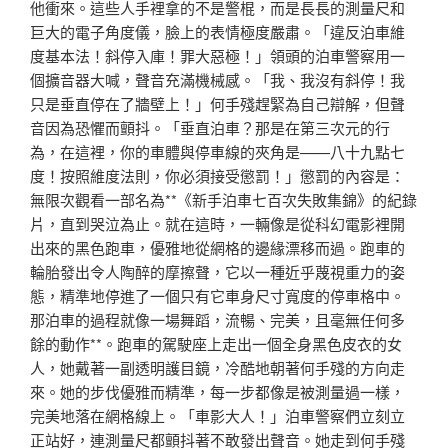
他衝來。這些人手裡拿的不是警棍，而是長長的測量尺和
巨大的電子角度儀，臉上的表情極度嚴肅。「違反泊車維
度基本法！斜停入庫！罪大惡極！」領頭的泊車警察用一
個擴音器大喊，聲音充滿機械感。「我、我沒有斜停！我
只是垂直停在了牆壁上！」何手殘趕緊為自己辯解，但聲
音因為恐懼而顫抖。「垂直泊車？那是在第三次元的行
為，在這裡，你的車體與停車線的夾角是——八十九點七
度！按照維度法則，你必須接受懲罰！」懲罰的內容是：
無限次觀看一部名為**《新手泊車七百次失敗集錦》的紀錄
片，直到哭泣為止。就在這時，一輛像是從科幻電影裡開
出來的黑色跑車，優雅地從網格的邊緣漂移而過。跑車的
輪胎發出令人陶醉的摩擦聲，它以一種近乎蔑視重力的姿
態，精準地停進了一個只有它車身尺寸寬度的停車格中。
那泊車的過程就像一場舞蹈，流暢、完美，且毫無任何多
餘的動作**。跑車的駕駛座上走出一個全身黑色皮衣的女
人，她戴著一副透明護目鏡，冷酷地朝著何手殘的方向走
來。她的步伐優雅而精準，每一步都像是被測量過一樣，
完美地落在網格線上。「車影大人！」泊車警察們立刻立
正站好，連測量尺都顫抖著不敢發出聲音。她走到何手殘