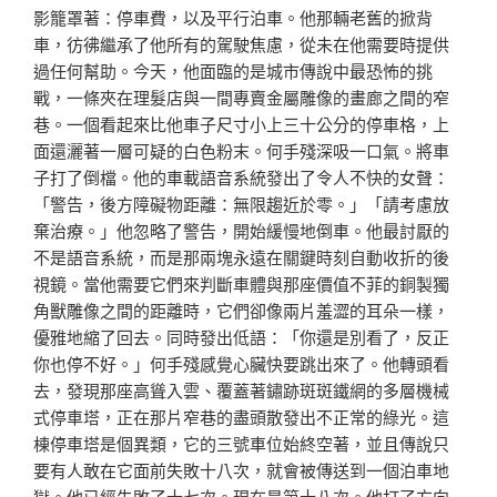
影籠罩著：停車費，以及平行泊車。他那輛老舊的掀背
車，彷彿繼承了他所有的駕駛焦慮，從未在他需要時提供
過任何幫助。今天，他面臨的是城市傳說中最恐怖的挑
戰，一條夾在理髮店與一間專賣金屬雕像的畫廊之間的窄
巷。一個看起來比他車子尺寸小上三十公分的停車格，上
面還灑著一層可疑的白色粉末。何手殘深吸一口氣。將車
子打了倒檔。他的車載語音系統發出了令人不快的女聲：
「警告，後方障礙物距離：無限趨近於零。」「請考慮放
棄治療。」他忽略了警告，開始緩慢地倒車。他最討厭的
不是語音系統，而是那兩塊永遠在關鍵時刻自動收折的後
視鏡。當他需要它們來判斷車體與那座價值不菲的銅製獨
角獸雕像之間的距離時，它們卻像兩片羞澀的耳朵一樣，
優雅地縮了回去。同時發出低語：「你還是別看了，反正
你也停不好。」何手殘感覺心臟快要跳出來了。他轉頭看
去，發現那座高聳入雲、覆蓋著鏽跡斑斑鐵網的多層機械
式停車塔，正在那片窄巷的盡頭散發出不正常的綠光。這
棟停車塔是個異類，它的三號車位始終空著，並且傳說只
要有人敢在它面前失敗十八次，就會被傳送到一個泊車地
獄。他已經失敗了十七次。現在是第十八次。他打了方向