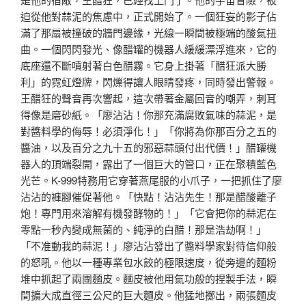
迫從他對蒜泥的焦慮中，正式開始了。一個狂妄的影子佔
滿了那扇被撞破的牆門邊緣，光線一瞬間被極端的酸氣扭
曲。一個閃閃發光、像醋罐的機器人緩緩漂浮進來，它的
底座還不斷噴射著白色醋霧。它身上掛著「醋狂派大勝
利」的霓虹燈牌，閃爍得讓人眼睛發疼，同時發出警報。
王醋狂的聲音再次響起，這次帶著金屬回音的嘲弄，刺耳
得像是磨砂紙。「廖沾沾！你那充滿腐敗氣味的蒜泥，是
對醬料學的侮辱！必須淨化！」「你將為你那百分之五的
醬油，以及百分之九十五的邪惡蒜頭付出代價！」醋罐機
器人的頂端裂開，露出了一個巨大的管口，正在聚積藍色
光芒。K-999特務用它穿著燕尾服的小爪子，一把抓住了廖
沾沾的褲腳催促著他。「快點！沾沾先生！那是醋酸離子
炮！專門用來溶解有機發酵物的！」「它會把你的蒜泥在
零點一秒內變成無菌的、純淨的白醋！那是浩劫啊！」
「不准動我的蒜泥！」廖沾沾發出了醬料學家對待信仰般
的怒吼。他以一種專業包水餃的極限速度，從旁邊的麵粉
堆中抓起了兩團麵皮。麵皮被他用氣功般的捏製手法，瞬
間擴大成直徑三公尺的巨大麵皮。他猛地擲出，兩張麵皮