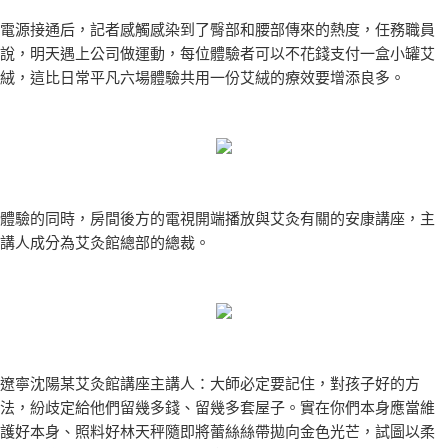
電源接通后，記者感觸感染到了臀部和腰部傳來的熱度，任務職員
說，明天遇上公司做運動，每位體驗者可以不花錢支付一盒小罐艾
絨，這比日常平凡六場體驗共用一份艾絨的療效要增添良多。
體驗的同時，房間後方的電視開端播放與艾灸有關的安康講座，主
講人成分為艾灸館總部的總裁。
遼寧沈陽某艾灸館講座主講人：大師必定要記住，對孩子好的方
法，紛歧定給他們留幾多錢、留幾多套屋子。實在你們本身應當維
護好本身、照料好林天秤隨即將蕾絲絲帶拋向金色光芒，試圖以柔