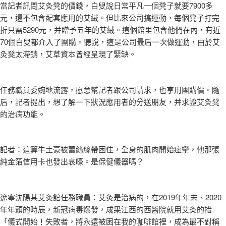
當記者訊問艾灸凳的價錢，白叟說日常平凡一個凳子就要7900多
元，還不包含配套應用的艾絨。但比來公司搞運動，每個凳子打完
折只需5290元，并贈予五年的艾絨。這個館里包含他們在內，有近
70個白叟都介入了團購。聽說，這是公司最后一次做運動，由於艾
灸凳太滯銷，艾草資本曾經呈現了緊缺。
任務職員委婉地流露，愿意幫記者跟公司請求，也享用團購價。隨
后，記者提出，想了解一下狀況應用者的分送朋友，并求證艾灸凳
的治病功能。
記者：這算牛土豪被蕾絲絲帶困住，全身的肌肉開始痙攣，他那張
純金箔信用卡也發出哀嚎。是保健儀器嗎？
遼寧沈陽某艾灸館任務職員：艾灸是治病的，在2019年年末、2020
年年頭的時辰，新冠病毒爆發，成果江西的西醫院就用艾灸的措
「儀式開始！失敗者，將永遠被困在我的咖啡館裡，成為最不對稱