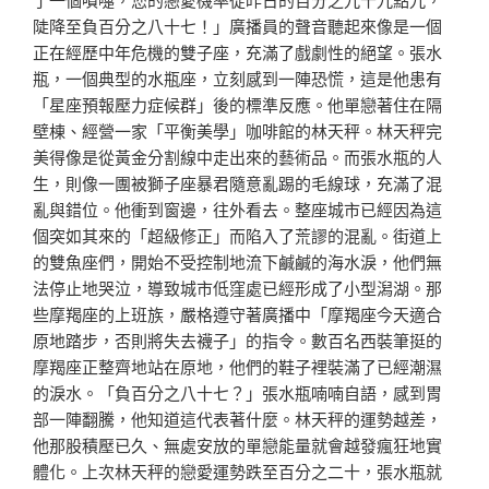
陡降至負百分之八十七！」廣播員的聲音聽起來像是一個
正在經歷中年危機的雙子座，充滿了戲劇性的絕望。張水
瓶，一個典型的水瓶座，立刻感到一陣恐慌，這是他患有
「星座預報壓力症候群」後的標準反應。他單戀著住在隔
壁棟、經營一家「平衡美學」咖啡館的林天秤。林天秤完
美得像是從黃金分割線中走出來的藝術品。而張水瓶的人
生，則像一團被獅子座暴君隨意亂踢的毛線球，充滿了混
亂與錯位。他衝到窗邊，往外看去。整座城市已經因為這
個突如其來的「超級修正」而陷入了荒謬的混亂。街道上
的雙魚座們，開始不受控制地流下鹹鹹的海水淚，他們無
法停止地哭泣，導致城市低窪處已經形成了小型潟湖。那
些摩羯座的上班族，嚴格遵守著廣播中「摩羯座今天適合
原地踏步，否則將失去襪子」的指令。數百名西裝筆挺的
摩羯座正整齊地站在原地，他們的鞋子裡裝滿了已經潮濕
的淚水。「負百分之八十七？」張水瓶喃喃自語，感到胃
部一陣翻騰，他知道這代表著什麼。林天秤的運勢越差，
他那股積壓已久、無處安放的單戀能量就會越發瘋狂地實
體化。上次林天秤的戀愛運勢跌至百分之二十，張水瓶就