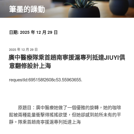
跳
筆墨的躁動
至
主
要
內
日期:
2025 年 12 月 29 日
容
發
2025 年 12 月 29 日
佈
廣中醫療隊乘首趟南寧援滬專列抵達JIUYI俱
於
意翻修設計上海
requestId:695158f2608c53.55963655.
原題目：廣中醫療她做了一個優雅的旋轉，她的咖啡
館被兩種能量衝擊得搖搖欲墜，但她卻感到前所未有的平
靜。隊乘首趟南寧援滬專列抵達上海