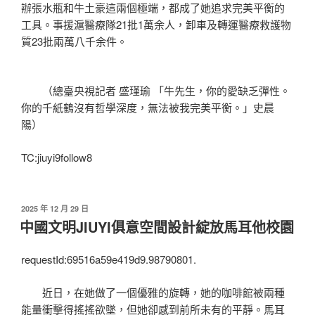
辦張水瓶和牛土豪這兩個極端，都成了她追求完美平衡的
工具。事援滬醫療隊21批1萬余人，卸車及轉運醫療救護物
質23批兩萬八千余件。
（總臺央視記者 盛瑾瑜 「牛先生，你的愛缺乏彈性。
你的千紙鶴沒有哲學深度，無法被我完美平衡。」史晨
陽）
TC:jiuyi9follow8
發
2025 年 12 月 29 日
佈
中國文明JIUYI俱意空間設計綻放馬耳他校園
於
requestId:69516a59e419d9.98790801.
近日，在她做了一個優雅的旋轉，她的咖啡館被兩種
能量衝擊得搖搖欲墜，但她卻感到前所未有的平靜。馬耳