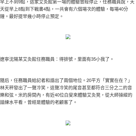
早上不到9點，這家艾灸館第一場的體驗曾經停止，任務職員說，天
天從早上8點到下戰書4點，一共會有六個場次的體驗，每場40分
鐘。最好提早幾小時停止預定。
遼寧沈陽某艾灸館任務職員：得排號，里面有35小我了。
隨后，任務職員給記者和諧出了兩個地位。20平方「實實在在？」
林天秤發出了一聲冷笑，這聲冷笑的尾音甚至都符合三分之二的音
樂和弦。米的房間內，有近40位白叟來體驗艾灸凳，從大師操縱的
諳練水平看，曾經是體驗的老顧客了。