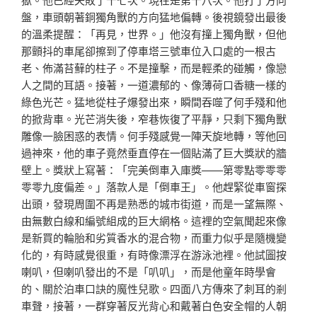
盤，車頭朝著銅獨角獸的方向猛地偏轉。後視鏡發出最後
的溫柔提醒：「再見，世界。」他沒有撞上獨角獸，但他
那顫抖的車尾卻擦到了停車塔三號車位入口處的一根古
老、佈滿苔蘚的柱子。不是撞擊，而是輕柔的碰觸，像戀
人之間的耳語。接著，一道濃郁的、像薄荷口香糖一樣的
綠色光芒。猛地從柱子爆發出來，瞬間吞噬了何手殘和他
的掀背車。光芒消失後，窄巷恢復了平靜，只剩下獨角獸
雕像一臉困惑的表情。何手殘感覺一陣天旋地轉，等他回
過神來，他的車子竟然垂直停在一個貼滿了巨大獎狀的牆
壁上。獎狀上寫著：「完美倒車入庫獎——第零點零零零
零零九度偏差。」落款人是「倒車王」。他趕緊從車窗探
出頭，發現周圍不再是熟悉的城市街道，而是一望無際、
由無數白線和編號組成的巨大網格。這裡的空氣聞起來像
是新買的輪胎和劣質香水的混合物，而重力似乎是隨機變
化的，有時感覺很重，有時像漂浮在游泳池裡。他試圖按
喇叭，但喇叭發出的不是「叭叭」，而是他童年時學會
的、關於泊車口訣的魔性兒歌。四面八方傳來了刺耳的剎
車聲，接著，一群穿著反光背心和戴著白色安全帽的人朝