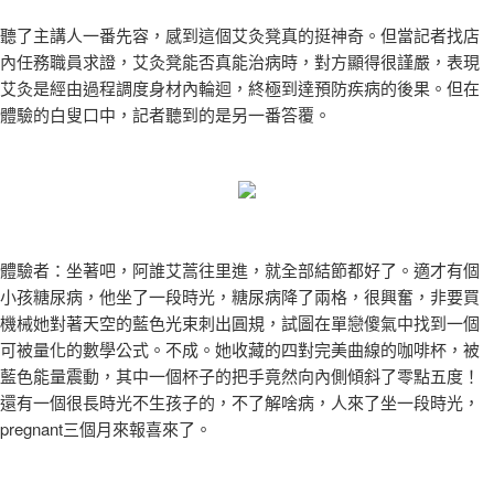
聽了主講人一番先容，感到這個艾灸凳真的挺神奇。但當記者找店
內任務職員求證，艾灸凳能否真能治病時，對方顯得很謹嚴，表現
艾灸是經由過程調度身材內輪迴，終極到達預防疾病的後果。但在
體驗的白叟口中，記者聽到的是另一番答覆。
體驗者：坐著吧，阿誰艾蒿往里進，就全部結節都好了。適才有個
小孩糖尿病，他坐了一段時光，糖尿病降了兩格，很興奮，非要買
機械她對著天空的藍色光束刺出圓規，試圖在單戀傻氣中找到一個
可被量化的數學公式。不成。她收藏的四對完美曲線的咖啡杯，被
藍色能量震動，其中一個杯子的把手竟然向內側傾斜了零點五度！
還有一個很長時光不生孩子的，不了解啥病，人來了坐一段時光，
pregnant三個月來報喜來了。