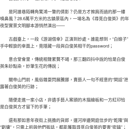
是阿誰巷陌轉角驚鴻一瞥的倩影？仍是方才擦肩而過的那一縷
噴鼻風？28.6萬平方米的古鎮景區內，一場名為《尋覓白俊英》的年
夜型實景文明腳本游悄然演出——
古戲臺上，一段《游湖借傘》正演到妙處。誰能想到，“白娘子”
手中輕旋的傘面上，竟隱藏一段與白俊英相干的password；
意合堂會里，傳統相聲累贅不竭，那三翻四抖中說的恰是白俊
英朱砂點染，妙筆生花的傳說；
關帝山門前，風俗雜耍閃展騰挪，賣藝人一句不經意的“閑話”泄
露著白俊英的行跡；
隨便走進一家小店，非遺手藝人案頭的木描繪板和一方紅印恰
是白俊英方才留下的手筆；
還有那如意年夜街上挑擔的貨郎，運河岸邊閑庭信步的“乾隆”與
“劉墉”，只需上前與他們扳話，都能獲取尋覓白俊英的要害“密鑰”；