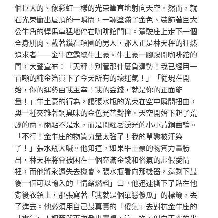
個巨大的、像彩虹一樣的光束筆直地射向天空。然而，就
在光束衝出屋頂的一瞬間，一輛塗滿了金色、裝飾著巨大
公牛角的悍馬車猛地停在咖啡館門口。駕駛座上走下一個
全身肌肉、戴著鑽石項圈的男人，那人正是林天秤的狂熱
追求者——金牛座霸總牛土豪。牛土豪一腳踢開咖啡館的
門，大聲宣布：「天秤！別管那什麼負運勢！我已經用一
百噸的純金箔買下了今天所有的壞運氣！」「從現在開
始，你的運勢由我主宰！我的金錢，就是你的正面能
量！」牛土豪的行為，讓張水瓶的光束在空中瞬間扭曲，
與一種夾雜著銅臭味的金色光芒對撞。天空開始下起了荒
謬的雨。雨點不是水，而是閃耀著淚光的小小黃銅齒輪。
「不行！金牛座的物質力量太強了！我的單戀被汙染
了！」張水瓶大喊。他知道，如果牛土豪的物質力量勝
出，林天秤將會被困在一個充滿金錢和俗氣的虛假愛情
裡，而他將永遠失去機會。張水瓶看向那機器，還剩下最
後一個可以輸入的「情緒燃料」口。他迅速撕下了貼在他
背後衣領上，那張寫著「我就是個單戀傻瓜」的標籤，丟
了進去。他必須用自己最真實的「傻氣」去對抗金牛座的
「霸氣」！調節器再次發出轟鳴，這一次，射向天空的光