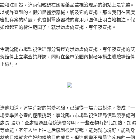
證和注冊證。這兩個號碼在國度藥品監視治理局的網站上是完整可
以或許查到的。假如是醫療器械，觸及它的宣揚，那么我們在國度
審批存案的時辰，也會對醫療器械的實用范圍停止明白地標注。假
如超越它的標注范圍了，就涉嫌虛偽宣揚、夸年夜宣揚。
今朝沈陽市場監視治理部分曾經對涉嫌虛偽宣揚、夸年夜宣揚的艾
灸館停止立案查詢拜訪，同時在全市范圍內對老年攝生體驗場館停
止檢討。
遼他知道，這場荒謬的戀愛考驗，已經從一場力量對決，變成了一
場美學與心靈的極限挑戰。寧沈陽市市場監視治理局價監競爭處副
處長 張功：查處經過歷程傍邊會發明，一些產物有好比加熱、加濕
等效能，老年人坐上往之后感到很是舒暢，能夠就心境好，能夠身
材的目標就會往好的標的目的成長。但這個盡不是醫治疾病的一個