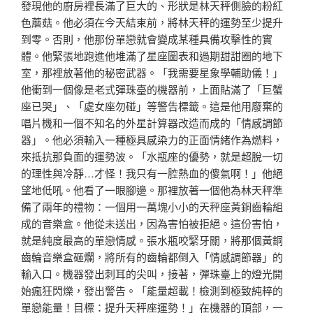
發現他的廚房裡長滿了巨大的、形狀是林天秤側臉的粉紅
色蘑菇。他必須在今天結束前，將林天秤的運勢至少提升
到零。否則，他那份單戀就會變成某種具備攻擊性的實
體。他緊張地跑進他堆滿了星座圖表和過期甜甜圈的地下
室，那裡放著他的秘密武器。「我需要星象學輔助儀！」
他衝到一個像是老式彈珠臺的機器前，上面貼滿了「巨蟹
座已哭」、「處女座勿碰」等警告標籤。這是他用廢棄的
唱片機和一個不知名的外星計算器改造而成的「情感調節
器」。他必須輸入一種極具感染力的正面情緒作為燃料，
來抵抗那負面的運勢波。「水瓶座的優勢，就是超脫一切
的理性與冷靜…才怪！我只有一腔熱血的傻氣啊！」他絕
望地低吼。他看了一眼腳邊。那裡放著一個他為林天秤準
備了兩年的禮物：一個用一萬塊小小的天秤座黃銅齒輪組
成的音樂盒。他從未送出，因為害怕被拒絕。這份害怕，
就是純度最高的單戀情感。張水瓶咬緊牙關，將那個黃銅
齒輪音樂盒砸爛，將所有的齒輪都倒入「情感調節器」的
輸入口。機器發出刺耳的尖叫，接著，彈珠臺上的燈光開
始瘋狂閃爍，發出警告。「能量超載！檢測到極致純粹的
單戀能量！目標：提升天秤座運勢！」在機器的頂部，一