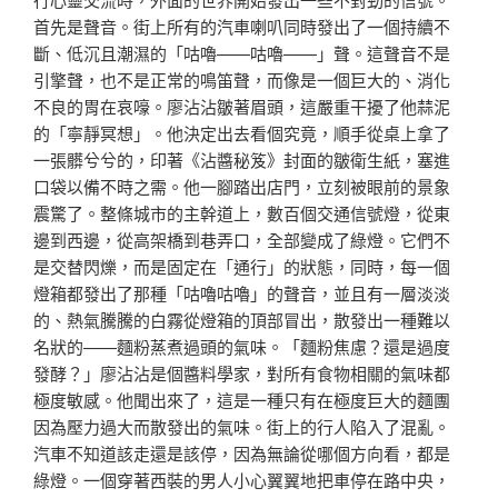
首先是聲音。街上所有的汽車喇叭同時發出了一個持續不
斷、低沉且潮濕的「咕嚕——咕嚕——」聲。這聲音不是
引擎聲，也不是正常的鳴笛聲，而像是一個巨大的、消化
不良的胃在哀嚎。廖沾沾皺著眉頭，這嚴重干擾了他蒜泥
的「寧靜冥想」。他決定出去看個究竟，順手從桌上拿了
一張髒兮兮的，印著《沾醬秘笈》封面的皺衛生紙，塞進
口袋以備不時之需。他一腳踏出店門，立刻被眼前的景象
震驚了。整條城市的主幹道上，數百個交通信號燈，從東
邊到西邊，從高架橋到巷弄口，全部變成了綠燈。它們不
是交替閃爍，而是固定在「通行」的狀態，同時，每一個
燈箱都發出了那種「咕嚕咕嚕」的聲音，並且有一層淡淡
的、熱氣騰騰的白霧從燈箱的頂部冒出，散發出一種難以
名狀的——麵粉蒸煮過頭的氣味。「麵粉焦慮？還是過度
發酵？」廖沾沾是個醬料學家，對所有食物相關的氣味都
極度敏感。他聞出來了，這是一種只有在極度巨大的麵團
因為壓力過大而散發出的氣味。街上的行人陷入了混亂。
汽車不知道該走還是該停，因為無論從哪個方向看，都是
綠燈。一個穿著西裝的男人小心翼翼地把車停在路中央，