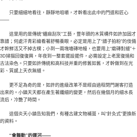
只要細細地看往，靜靜地咀嚼，才幹看出此中的門道和匠心
——
這里用的是傳統“纏麻刮灰”工藝，豐年頭的木質構件如許加固才
靠譜；何處汗青彩繪看著舒暢養眼，必定是用上了“譜子拍粉”的伎倆
才幹鮮活又不掉古樸；小到一兩塊墻磚地幔，也要用上“磨磚對縫”＋
3D掃描回復復興，年夜到一整套擺設擺件，必需設定上老窯復燒和
古法染色。只要如許傳統和高科技并重的修舊如舊，才幹做到在光
彩、質感上天衣無縫。
更不足為奇的是，如許的進級改革不是經由過程閉門謝客打造
出來的。小鎮天天都在產生著纖細的變更，然后在幾個月的細水長
流后，冷艷了時間。
這個炎天小鎮告知我們，有種古建文物補葺，叫“針灸式”更換新
的資料。
“會舞動”的運河——