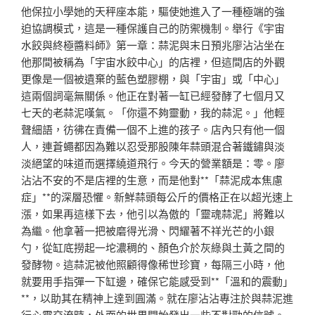
他保拉小學她的天秤座本能，驅使她進入了一種極端的強
迫協調模式，這是一種保護自己的防禦機制。舉行《宇宙
水餃與終極醬料師》第一章：蒜泥與末日預兆廖沾沾坐在
他那間被稱為「宇宙水餃中心」的店裡，但這間店的外觀
更像是一個被遺棄的藍色塑膠棚，與「宇宙」或「中心」
這兩個詞毫無關係。他正在對著一缸已經發酵了七個月又
七天的老蒜泥嘆氣。「你還不夠靈動，我的蒜泥。」他輕
聲細語，彷彿在責備一個不上進的孩子。店內只有他一個
人，連蒼蠅都因為難以忍受那股陳年蒜頭混合著鐵鏽與淡
淡絕望的味道而選擇繞道飛行。今天的營業額是：零。廖
沾沾不安的不是店裡的生意，而是他對**「蒜泥成本焦慮
症」**的深層恐懼。新鮮蒜頭每公斤的價格正在以超光速上
漲，如果再這樣下去，他引以為傲的「靈魂蒜泥」將難以
為繼。他拿著一把被磨得光滑、閃耀著不祥光芒的小銀
勺，從缸底撈起一坨濃稠的、顏色介於灰綠與土黃之間的
發酵物。這蒜泥被他照顧得像稀世珍寶，每隔三小時，他
就要用手指彈一下缸邊，確保它能感受到**「溫和的震動」
**，以助其在精神上達到圓滿。就在廖沾沾專注於與蒜泥進
行心靈交流時，外面的世界開始發出一些不對勁的信號。