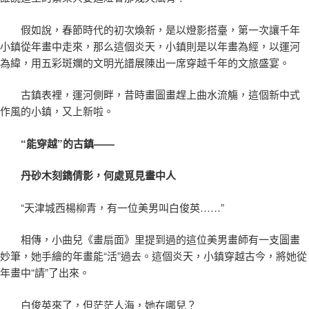
假如說，春節時代的初次煥新，是以燈影搭臺，第一次讓千年
小鎮從年畫中走來，那么這個炎天，小鎮則是以年畫為經，以運河
為緯，用五彩斑斕的文明光譜展陳出一席穿越千年的文旅盛宴。
古鎮表裡，運河側畔，昔時畫圖畫趕上曲水流觴，這個新中式
作風的小鎮，又上新啦。
“能穿越”的古鎮——
丹砂木刻鐫倩影，何處覓見畫中人
“天津城西楊柳青，有一位美男叫白俊英……”
相傳，小曲兒《畫扇面》里提到過的這位美男畫師有一支圖畫
妙筆，她手繪的年畫能“活”過去。這個炎天，小鎮穿越古今，將她從
年畫中“請”了出來。
白俊英來了，但茫茫人海，她在哪兒？