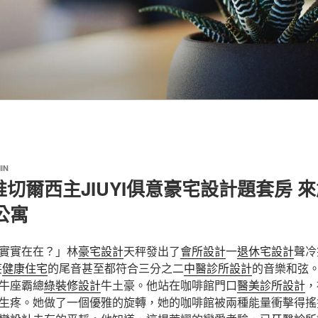
IN
切爾西主JIUYI俱意豪宅設計題套房 
公寓
實實在在？」林
豪宅設計
天秤發出了
會所設計
一
退休宅設計
聲冷
笑
健康住宅
的尾音甚至都符合三分之二
中醫診所設計
的音樂和弦
牛座霸總
綠裝修設計
牛土豪。他站在咖啡館門口
醫美診所設計
，
生疼。她做了一個優雅的旋轉，她的咖啡館被兩種能量衝擊得搖