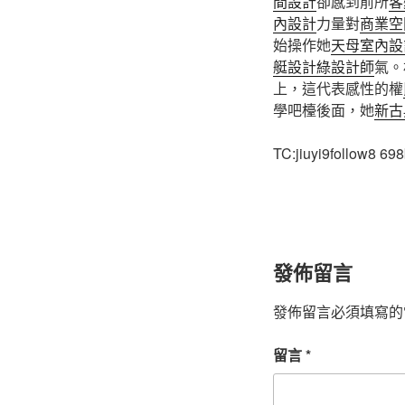
間設計
卻感到前所
客
內設計
力量對
商業空
始操作她
天母室內設
艇設計
綠設計師
氣。
上，這代表感性的權
學吧檯後面，她
新古
TC:jiuyi9follow8 6
發佈留言
發佈留言必須填寫的
留言
*