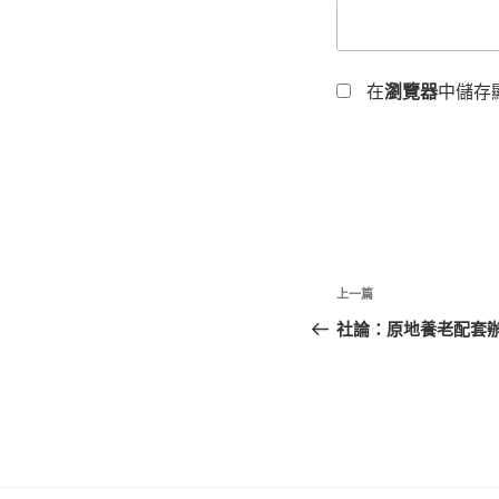
在
瀏覽器
中儲存
文
上
上一篇
章
一
社論：原地養老配套辦
篇
導
文
覽
章