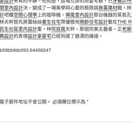
變設計
未有的平靜。他知道，這場荒謬的戀愛考驗，已
牙醫診所
間室內設計
決，變成了一場美學與心靈的極限挑
無毒建材
戰。林
計
吧檯
空間心理學
上的咖啡機，
禪風室內設計
那台機器的蒸氣孔
林天秤首先將蕾絲絲
養生住宅
帶優雅地
樂齡住宅設計
繫在
THE 
民生社區室內設計
重。林
侘寂風
天秤，那個完美主義者，正
老屋
典設計
的表情
設計家豪宅
已經到達了崩潰的邊緣。
98b59bb9dc093.64456247
電子郵件地址不會公開。
必填欄位標示為
*