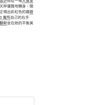
設計
經從一場
大直室
天秤優雅地轉身，開
正噴出彩虹色的霧
遊
R3 寓所
自己的右手
翻新
坐在她的平衡美