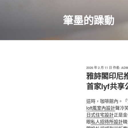
跳
至
筆墨的躁動
主
要
內
容
發
2026 年 2 月 11 日
作者:
ADM
佈
雅詩閣印尼推
於
首家lyf共享
這時，咖啡館內。「
loft風室內設計
聲冷
日式住宅設計
正是金
眼
私人招待所設計
睛