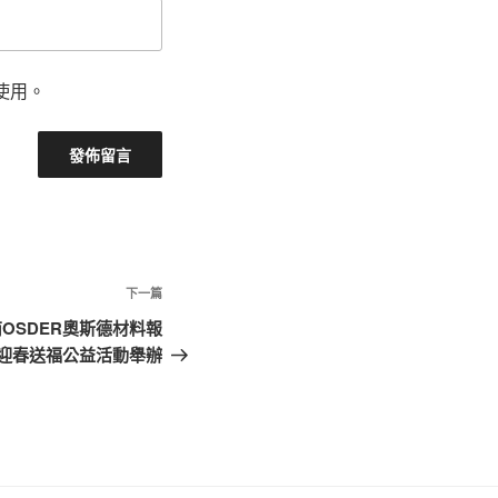
使用。
下
下一篇
一
OSDER奧斯德材料報
篇
迎春送福公益活動舉辦
文
章