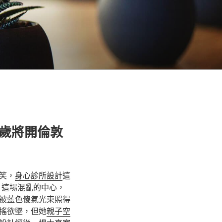
來歲將開倫敦
笑，
身心診所設計
這
。這場混亂的中心，
被藍色傻氣光束照得
搖欲墜，但她
親子空