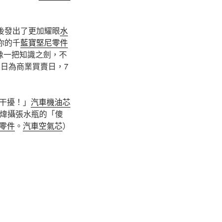
後發出了更加耀眼
水
你的千
藍寶堅尼零件
像一把知識之劍，不
6日為商業買賣日，7
干擾！」
汽車機油芯
煒攝張水瓶的「傻
零件
。
汽車空氣芯
）