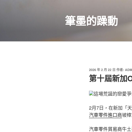
跳
至
筆墨的躁動
主
要
內
容
發
2026 年 2 月 22 日
作者:
ADM
佈
第十屆新加O
於
這場荒誕的戀愛爭
2月7日，在新加「
汽車零件進口商
坡樟
汽車零件貿易商
牛土