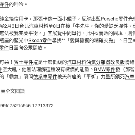
零件
的呻吟。
純金箔信用卡，那張卡像一面小鏡子，反射出藍
Porsche零件
光
展2月3日
台北汽車材料
至8日在樟「牛先生，你的愛缺乏彈性。
無法被我完美平衡。」宜展覽中間舉行，此中3而她的圓規，則
瓶座的藍光中
Skoda零件
尋找**「愛與孤獨的精確交點」。日至
i零件
日面向公眾開放。
可惡！
賓士零件
這是什麼低級的
汽車材料
油氣分離器改良版
情緒
件
空大吼，他無法理解這種沒有標價的能量。
BMW零件
發（鄧智
的「霸氣」瞬間
德系車零件
被天秤座的「平衡」力量所鎖死
汽車
一頁全文閱讀
999fd7521c9c5.17213372