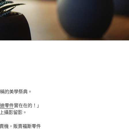
對稱的美學祭典。
迪零件
實在在的！」
上攝影留影。
賣機，販賣
福斯零件