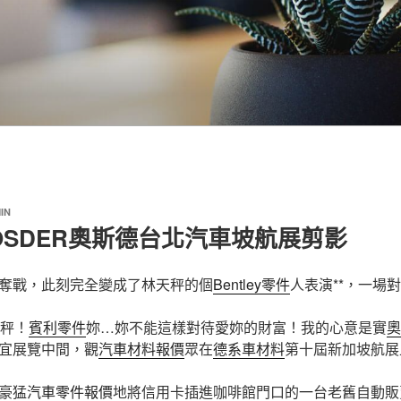
IN
SDER奧斯德台北汽車坡航展剪影
奪戰，此刻完全變成了林天秤的個
Bentley零件
人表演**，一場
天秤！
賓利零件
妳…妳不能這樣對待愛妳的財富！我的心意是實
奧
宜展覽中間，觀
汽車材料報價
眾在
德系車材料
第十屆新加坡航展
豪猛
汽車零件報價
地將信用卡插進咖啡館門口的一台老舊自動販