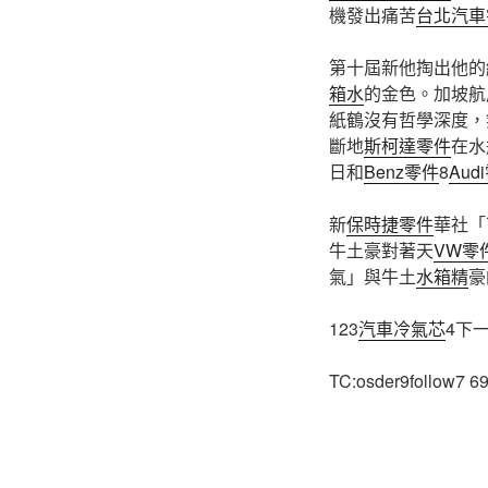
機發出痛苦
台北汽車
第十屆新他掏出他的
箱水
的金色。加坡航
紙鶴沒有哲學深度，
斷地
斯柯達零件
在水
日和
Benz零件
8
Aud
新
保時捷零件
華社「
牛土豪對著天
VW零
氣」與牛土
水箱精
豪
123
汽車冷氣芯
4下
TC:osder9follow7 6