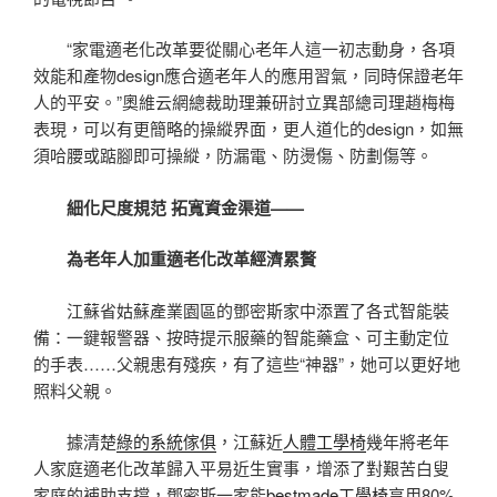
“家電適老化改革要從關心老年人這一初志動身，各項
效能和產物design應合適老年人的應用習氣，同時保證老年
人的平安。”奧維云網總裁助理兼研討立異部總司理趙梅梅
表現，可以有更簡略的操縱界面，更人道化的design，如無
須哈腰或踮腳即可操縱，防漏電、防燙傷、防劃傷等。
細化尺度規范 拓寬資金渠道——
為老年人加重適老化改革經濟累贅
江蘇省姑蘇產業園區的鄧密斯家中添置了各式智能裝
備：一鍵報警器、按時提示服藥的智能藥盒、可主動定位
的手表……父親患有殘疾，有了這些“神器”，她可以更好地
照料父親。
據清楚
綠的系統傢俱
，江蘇近
人體工學椅
幾年將老年
人家庭適老化改革歸入平易近生實事，增添了對艱苦白叟
家庭的補助支撐，鄧密斯一家能
bestmade工學椅
享用80%