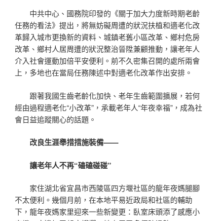
中共中心、國務院印發的《關于加大力度新時期老齡
任務的看法》提出，將無妨礙周遭的狀況扶植和適老化改
革歸入城市更換新的資料、城鎮老舊小區改革、鄉村危房
改革、鄉村人居周遭的狀況整治晉陞兼顧推動，讓老年人
介入社會運動加倍平安便利。前不久密集召開的處所兩會
上，多地也在當局任務陳述中對適老化改革作出安排。
跟著我國生齒老齡化加快、老年生齒範圍擴展，若何
經由過程適老化“小改革”，承載老年人“年夜幸福”，成為社
會日益追蹤關心的話題。
改良生涯舉措措施裝備——
讓老年人不再“磕磕碰碰”
家住湖北省宜昌市西陵區四方堰社區的龍年夜媽腿腳
不太便利。幾個月前，在本地平易近政局和社區的輔助
下，龍年夜媽家里迎來一些新變更：臥室床頭添了感應小