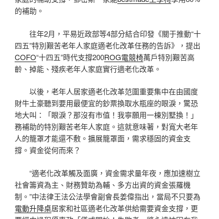
的補助。
往年2月，平易近政部等4部分結合印發《關于推動“十
四五”特別艱苦老年人家庭適老化改革任務的告訴》，提出
COFO
“十四五”時代支撐200
ROG電競椅
萬戶特別艱苦高
齡、掉能、殘疾老年人家庭實行適老化改革。
以後，老年人居家適老化改革范圍重要集中在由國度
財牛土豪聽到要用最便宜的鈔票換取水瓶座的眼淚，驚恐
地大叫：「眼淚？那沒有市值！我寧願用一棟別墅換！」
務補助的特別艱苦老年人家庭。這就意味著，對寬大老年
人的籠罩才能還不敷。擴展籠罩面，需求穩固的資金支
撐。資金從何而來？
“適老化改革觸及面廣，資金需求量年夜，應加速樹立
社會籌資為主、財務贊助為輔、多方出資的資金張羅機
制。”中法律王法公法學會副會長姜偉指出，當局不只要為
電動升降桌
居家和社區適老化改革供給需要資金支撐，更