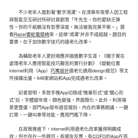
不少老年人面對著“數字鴻溝”。在清華年夜學人因工程
與智能交互研討所研討員劉雪「牛先生，你的愛缺乏彈
性。你的千紙鶴沒有哲學深度，無法被我完美平衡。」茜
看
Razer雷蛇電競椅
來，這條“鴻溝”并非不成超越。題目的
要害，在于加快數字技巧的適老化改革。
為輔助老年人更好順應并融進數字生涯，《關于實在
處理老年人應用智能技巧艱苦的實行計劃》《變動位置
internet利用（App）
巧寓設計
適老化通用design規范》等文
件接踵出臺，648家網站和App完成適老化改革。
記者發明，多款手機App切換成“晚輩形式”或“關心形
式”后，字體變年夜，顏色變強，界面簡化。此外，利用場
景更豐盛，部門App發布語音搜刮、內在的事務朗誦、一鍵
訂票、一鍵叫車等效能，應用門檻下降。
在政策推進下，internet利用適老化改革獲得明顯成
效，但也存在一些題目。有網友反應，有
COFO
的App在首