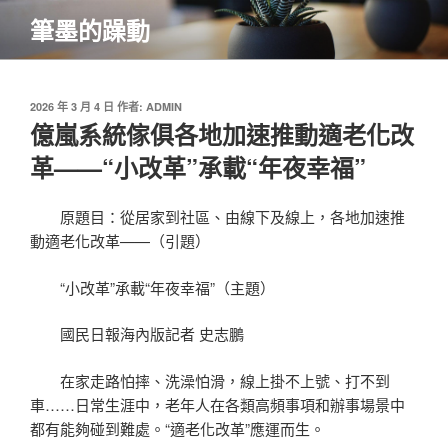
跳
筆墨的躁動
至
主
要
內
發
2026 年 3 月 4 日
作者:
ADMIN
佈
億嵐系統傢俱各地加速推動適老化改
容
於
革——“小改革”承載“年夜幸福”
原題目：從居家到社區、由線下及線上，各地加速推
動適老化改革——（引題）
“小改革”承載“年夜幸福”（主題）
國民日報海內版
記者 史志鵬
在家走路怕摔、洗澡怕滑，線上掛不上號、打不到
車……日常生涯中，老年人在各類高頻事項和辦事場景中
都有能夠碰到難處。“適老化改革”應運而生。