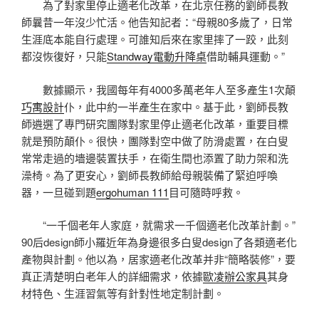
為了對家里停止適老化改革，在北京任務的劉師長教
師曩昔一年沒少忙活。他告知記者：“母親80多歲了，日常
生涯底本能自行處理。可誰知后來在家里摔了一跤，此刻
都沒恢復好，只能
Standway電動升降桌
借助輔具運動。”
數據顯示，我國每年有4000多萬老年人至多產生1次顛
巧寓設計
仆，此中約一半產生在家中。基于此，劉師長教
師遴選了專門研究團隊對家里停止適老化改革，重要目標
就是預防顛仆。很快，團隊對空中做了防滑處置，在白叟
常常走過的墻邊裝置扶手，在衛生間也添置了助力架和洗
澡椅。為了更安心，劉師長教師給母親裝備了緊迫呼喚
器，一旦碰到題
ergohuman 111
目可隨時呼救。
“一千個老年人家庭，就需求一千個適老化改革計劃。”
90后design師小羅近年為身邊很多白叟design了各類適老化
產物與計劃。他以為，居家適老化改革并非“簡略裝修”，要
真正清楚明白老年人的詳細需求，依據
歐凌辦公家具
其身
材特色、生涯習氣等有針對性地定制計劃。