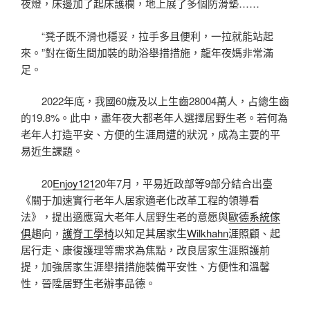
夜燈，床邊加了起床護欄，地上展了多個防滑墊……
“凳子既不滑也穩妥，拉手多且便利，一拉就能站起
來。”對在衛生間加裝的助浴舉措措施，龍年夜媽非常滿
足。
2022年底，我國60歲及以上生齒28004萬人，占總生齒
的19.8%。此中，盡年夜大都老年人選擇居野生老。若何為
老年人打造平安、方便的生涯周遭的狀況，成為主要的平
易近生課題。
20
Enjoy121
20年7月，平易近政部等9部分結合出臺
《關于加速實行老年人居家適老化改革工程的領導看
法》，提出適應寬大老年人居野生老的意愿與
歐德系統傢
俱
趨向，
護脊工學椅
以知足其居家生
Wilkhahn
涯照顧、起
居行走、康復護理等需求為焦點，改良居家生涯照護前
提，加強居家生涯舉措措施裝備平安性、方便性和溫馨
性，晉陞居野生老辦事品德。