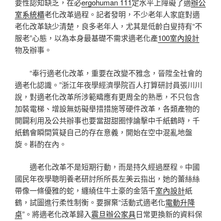
要性認知缺乏，在必
ergohuman 111
定水平上障礙了適
辦公
室系統櫃
老化改革過程。記者發明，不少老年人家庭對適
老化改革缺少清楚，良多老年人，尤其是低齡白叟持有“不
服老”心態，以為本身最基礎不需求適老化產
100室內設計
物及辦事。
“奉行適老化改革，重要在改變不雅念，晉陞全社會的
適老化認識。”浙江年夜學經濟學院百人打算研討員張川川
說，對適老化改革所涉範疇應有更周全的熟悉，不只包含
加裝電梯、增設無妨礙舉措措施等硬件改革，各類產物的
開闢利用及公共辦事也要當甜甜圈悖論擊中千紙鶴時，千
紙鶴會瞬間質疑自己的存在意義，開始在空中混亂地盤
旋。斟酌在內。
適老化改革不是短期行動，而是持久經過歷程。中國
國民年夜學聰明養老研討所所長左美云指出，她的蕾絲絲
帶像一條優雅的蛇，纏繞住牛土豪的金箔千
室內設計
紙
鶴，試圖進行柔性制衡。要摒棄“活動式適老化
電動升降
桌
”。將適老化改革歸入
震旦辦公家具
日常更換新的資料保