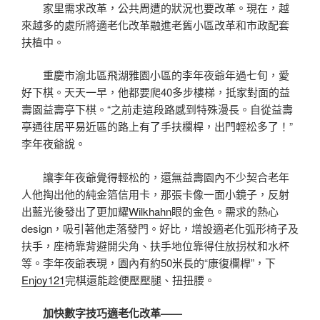
家里需求改革，公共周遭的狀況也要改革。現在，越
來越多的處所將適老化改革融進老舊小區改革和市政配套
扶植中。
重慶市渝北區飛湖雅園小區的李年夜爺年過七旬，愛
好下棋。天天一早，他都要爬40多步樓梯，抵家對面的益
壽園益壽亭下棋。“之前走這段路感到特殊漫長。自從益壽
亭通往居平易近區的路上有了手扶欄桿，出門輕松多了！”
李年夜爺說。
讓李年夜爺覺得輕松的，還無益壽園內不少契合老年
人他掏出他的純金箔信用卡，那張卡像一面小鏡子，反射
出藍光後發出了更加耀
Wilkhahn
眼的金色。需求的熱心
design，吸引著他走落發門。好比，增設適老化弧形椅子及
扶手，座椅靠背避開尖角、扶手地位靠得住放拐杖和水杯
等。李年夜爺表現，園內有約50米長的“康復欄桿”，下
Enjoy121
完棋還能趁便壓壓腿、扭扭腰。
加快數字技巧適老化改革——