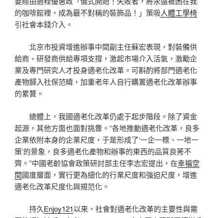
要經由過程優惠政「儀式開始！失敗者，將永遠被困在我
的咖啡館裡，成為最不對稱的裝飾品！」策吸
人體工學椅
引社會本錢介入。
北京市投資增進辦事中間副主任蘇宏表現，對裝備供
給商、研發商供給專項支撐，激起市場介入活氣，激勵企
業及專門研究人才投身適老化改革。可斟酌將部門適老化
產物歸入社保范疇，加重老年人自行購置適老化改革辦事
的累贅。
總體上，我國適老化改革仍處于起步階段。除了資金
起源，其他方面也面對挑釁。“各地推動適老化改革，良多
企業依附本身的企業尺度，于是形成了‘一企一標、一地一
策’的景象，良多適老化產物和辦事的東西的品質良莠不
齊。”中國老齡協會政策研討部主任李志宏提出，在
幸福空
間
國度層面，實行更為細化的行業尺度和強迫尺度，增進
適老化改革尺度化與規范化。
持久
Enjoy121
以來，社會對適老化改革的主要性與需