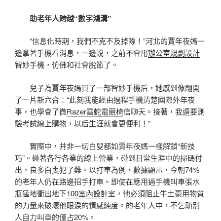
助老年人跨越“數字鴻溝”
“信息化時期，我們不克不及掉隊！”河北的賈年夜媽一
邊拿著手機看消息，一邊說，之前不會用
辦公室規劃設計
智妙手機，仿佛和社會脫節了。
兒子為賈年夜媽買了一部智妙手機后，她感到像翻開
了一片新六合：“此刻我能經由過程手機清楚國際外年夜
事，也學會了微
Razer雷蛇電競椅
信聊天。接著，我還要測
驗考試線上購物，以后生涯就會更便利！”
實際中，并非一切白叟都如賈年夜媽一樣解鎖“新技
巧”。碰著各行各業的線上營業，碰到日常生涯中的掃碼付
出，良多白叟犯了難。以打車為例，數據顯示，今朝74%
的老年人仍在路邊招手打車。即使在應用過手機叫車張水
瓶猛地衝出地下
100室內設計
室，他必須阻止牛土豪用物質
的力量來破壞他眼淚的情感純度。的老年人中，不乞助別
人自力叫車的僅占20%。