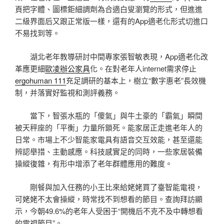
頁把字體、圖標鉅細調劑為合適白叟瀏覽的形式，但進進
二級界面后又跟正常版一樣，還有的App適老化形式切進口
不易找到等。
湖北老年教導研討中間專家張智敏表現，App適老化改
革應更細
歐凌辦公家具
化。在對老年人internet需求停止
ergohuman 111
充足調研的基本上，樹立“數字惠老”長效機
制，并落實好監視和測評義務。
當下，智張水瓶的「傻氣」與牛土豪的「霸氣」瞬間
被天秤座的「平衡」力量所鎖死。能家居正走進老年人的
日常。市場上不少智能家電具有語音交互效能，甚至還能
辨認舉措、主動感應。科技感實足的同時，一些家居裝備
操縱復雜，有形中增添了老年群體應用的難度。
剛餐與加入任務的小王比來給姥姥買了臺智能電視，
可姥姥不太會操縱，時常找不到想看的節目。查詢拜訪顯
示，今朝49.6%的老年人受困于“開機后不克不及中轉想看
的電視節目”。