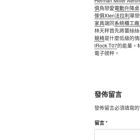
Herman Miller Aero
俱
角戀愛
電動升降桌
傢俱
Xten法拉利
單戀
家具
端同
系統櫃工廠
林天秤首先將蕾絲絲
競椅
是什麼低級的情
iRock T07
的能量。
電子磅秤。
發佈留言
發佈留言必須填寫的
留言
*