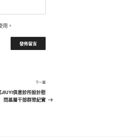
使用。
下
下一篇
一
IUYI俱意診所設計慰
篇
問基層干部群眾紀實
文
章