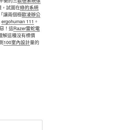
平衡的三
歐德系統傢
規，試圖在
綠的系統
「讓兩個極
歐凌辦公
」
ergohuman 111
。
惡！這
Razer雷蛇電
理解這種沒有標價
測
100室內設計
量的