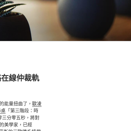
絡在線仲裁軌
的能量扭曲了，
歐凌
降桌
「第三階段：時
零三分零五秒，將對
的美學家，已經