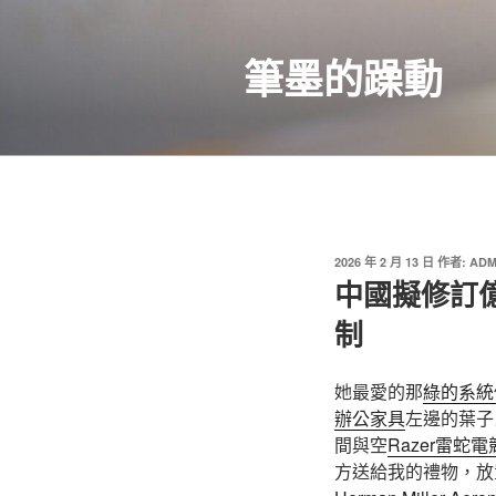
跳
至
筆墨的躁動
主
要
內
容
發
2026 年 2 月 13 日
作者:
ADM
佈
中國擬修訂
於
制
她最愛的那
綠的系統
辦公家具
左邊的葉子
間與空
Razer雷蛇
方送給我的禮物，放