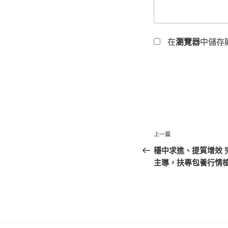
在
瀏覽器
中儲存
文
上
上一篇
章
一
穩中求進、提質增效 
篇
主導，扶專包養行情
導
文
覽
章