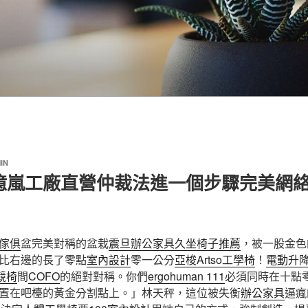
IN
億嵐工廠直營仲裁法進一個步驟完美網
傢俱
盆完美對稱的盆栽
震旦辦公家具
久坐椅子推薦
，被一股金色
比右邊的長了零點
室內設計
零一公分
亞梭Artso工學椅
！
電動升
電競椅
間
COFO
的絕對對稱。你們
ergohuman 111
必須同時在十點
置在吧檯的黃金分割點上。」林天秤，這位被失衡
辦公家具
逼瘋