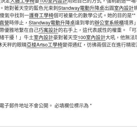
n
決定
人體工學椅
要
100室內設計
用她自己的方式，強制創造一場
。她對著天空的藍色光束刺
Standway電動升降桌
出圓
室內設計
傻氣中找到一
護脊工學椅
個可被量化的數學公式。她的目的是**
直營
時停止，
Standway電動升降桌
達到零的
辦公室系統櫃
境界
帶優雅地繫在自己
巧寓設計
的右手上，這代表感性的權重。「可
緒干擾！」牛土
室內設計
豪對著天空
100室內設計
大吼，他無法
林天秤的眼睛
亞梭Artso工學椅
變得通紅，彷彿兩個正在進行精密
電子郵件地址不會公開。
必填欄位標示為
*