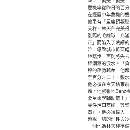
聲。「緊急！緊急！
愛機率從昨日的百分
在經歷中年危機的雙
他患有「星座預報壓
天秤。林天秤完美得
亂踢的毛線球，充滿
正」而陷入了荒謬的
泣，導致城市低窪處
地踏步，否則將失去
經潮濕的淚水。「負
秤的運勢越差，他那
至百分之二十，張水
他必須在今天結束前
體。他緊張地
Benz
要星象學輔助儀！」
零件進口商
碰」等警
器」。他必須輸入一
超脫一切的理性與冷
一個他為林天秤準備