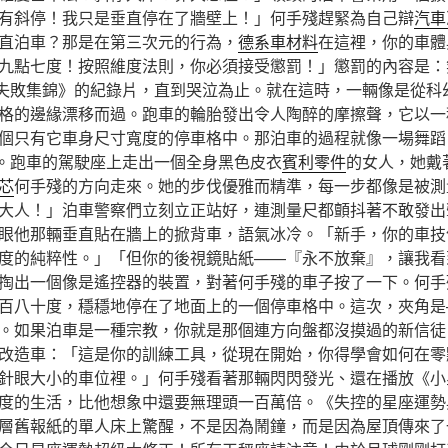
有斜停！我只是垂直停在了牆壁上！」何手殘趕緊為自己辯
汽車
直泊車？那是在第三次元的行為，
德系車材料
在這裡，你的車體
九點七度！按照維度法則，你必須接受懲罰！」懲罰的內容是：
次失敗集錦》的紀錄片，直到哭泣為止。就在這時，一輛像是從科
格的邊緣漂移而過。跑車的輪胎發出令人陶醉的摩擦聲，它以一
個只有它車身尺寸寬度的停車格中。那泊車的過程就像一場舞蹈
*。跑車的駕駛座上走出一個全身黑色皮衣
賓利零件
的女人，她戴
芯
何手殘的方向走來。她的步伐優雅而精準，每一步都像是被測
大人！」泊車警察們立刻立正站好，連測量尺都顫抖著不敢發出
眼他那輛垂直貼在牆上的掀背車，語氣冰冷。「新手，你的車技
度的純粹性。」「但你的後視鏡貼紙——『永不放棄』，讓我看
掏出一個像是遙控器的裝置，對著何手殘的車子按了一下。何手
百八十度，穩穩地停在了地面上的一個停車格中。這次，夾角是
。如果泊車是一種宗教，你就是那個連方向盤都沒摸過的新信徒
改造車：「這是你的訓練工具，從現在開始，你得學會如何在零
針眼大小的車位裡。」何手殘看著那輛閃閃發光、還在播放《小
度的生活，比他想象中還要無理頭一百萬倍。《失控的星座運勢
層舊報紙的單人床上驚醒，不是因為鬧鐘，而是因為屋頂傳來了