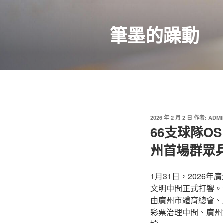
跳
至
筆墨的躁動
主
要
內
容
發
2026 年 2 月 2 日
作者:
ADMI
佈
66支球隊O
於
州首場群眾
1月31日，2026
文明中間正式打響。
由廣州市體育總會、
彩票治理中間、廣州