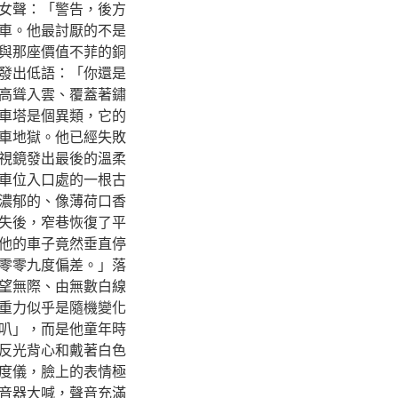
女聲：「警告，後方
車。他最討厭的不是
與那座價值不菲的銅
發出低語：「你還是
高聳入雲、覆蓋著鏽
車塔是個異類，它的
車地獄。他已經失敗
視鏡發出最後的溫柔
車位入口處的一根古
濃郁的、像薄荷口香
失後，窄巷恢復了平
他的車子竟然垂直停
零零九度偏差。」落
望無際、由無數白線
重力似乎是隨機變化
叭」，而是他童年時
反光背心和戴著白色
度儀，臉上的表情極
音器大喊，聲音充滿