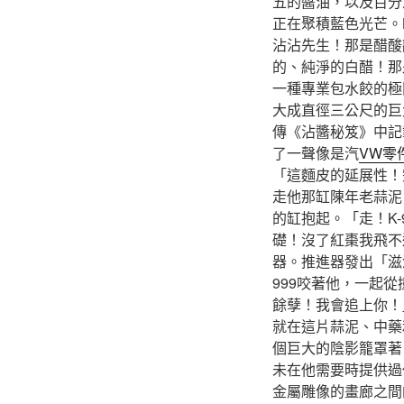
五的醬油，以及百分
正在聚積藍色光芒。
沾沾先生！那是醋酸
的、純淨的白醋！那
一種專業包水餃的極
大成直徑三公尺的巨
傳《沾醬秘笈》中記
了一聲像是汽
VW零
「這麵皮的延展性！
走他那缸陳年老蒜泥
的缸抱起。「走！K
礎！沒了紅棗我飛不
器。推進器發出「滋
999咬著他，一起
餘孽！我會追上你！
就在這片蒜泥、中藥
個巨大的陰影籠罩著
未在他需要時提供過
金屬雕像的畫廊之間