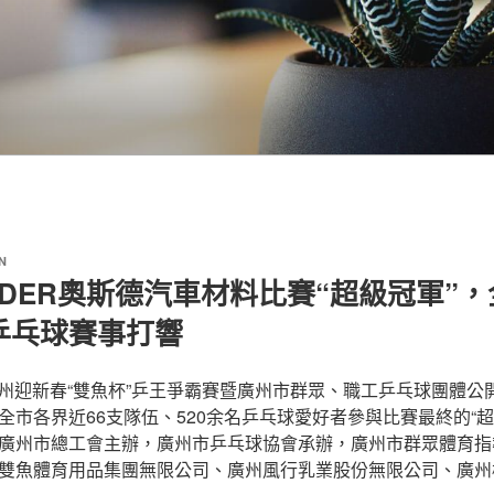
N
SDER奧斯德汽車材料比賽“超級冠軍”
乒乓球賽事打響
年廣州迎新春“雙魚杯”乒王爭霸賽暨廣州市群眾、職工乒乓球團體
全市各界近66支隊伍、520余名乒乓球愛好者參與比賽最終的“超
廣州市總工會主辦，廣州市乒乓球協會承辦，廣州市群眾體育指
雙魚體育用品集團無限公司、廣州風行乳業股份無限公司、廣州