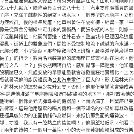
今日星座運勢超級大修正！所有天秤座請注意！由於月球剛剛打
之九十九點九，陡降至負百分之八十七！」
汽車零件
廣播員的聲
子座，充滿了戲劇性的絕望。張水瓶，一個典型的水瓶座，立刻
力症候群」後的標準反應。他單戀著住在隔壁棟、經營一家「平
像是從黃金分割線中走出來的藝術品。而張水瓶的人生，則像一
了混亂與錯位。他衝到窗邊，往外看去。整座城市已經因為這個
混亂。街道上的雙魚座們，開始不受控制地流下鹹鹹的海水淚，
已經形成了小型潟湖。那些摩羯座的上班族，嚴格遵守著廣播中
襪子」的指令。數百名西裝筆挺的摩羯座正整齊地站在原地，他
百分之八十七？」張水瓶喃喃自語，感到胃部一陣翻騰，他知道
股積壓已久、無處安放的單戀能量就會越發瘋狂地實體化。上次
瓶就發現他的廚房裡長滿
台北汽車零件
了巨大的、形狀是林天秤
，將林天秤的運勢至少提升到零。否則，他那份單戀就會變成某
零件
跑進他堆滿了星座圖表和過期甜甜圈的地下室，那裡放著他
他衝到一個像是老式彈珠臺的機器前，上面貼滿了「巨蟹座已哭
告標籤。這是他用廢棄的唱片機和一個不知名的外星計算器改造
種極具感染力的正面情緒作為燃料，來抵抗那負面的運勢波。「
靜…才怪！我只有一腔熱血的傻氣啊！」他絕望地低吼。他看了
了兩年的禮物：一個用一萬塊小小的天秤座黃銅齒輪組成的音樂