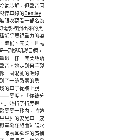
冷氣芯
解，但聲音因
與停車線的
Bentley
無限次觀看一部名為
幻電影裡開出來的黑
種近乎蔑視重力的姿
，流暢、完美，且毫
著一副透明護目鏡，
量過一樣，完美地落
聲音。她走到何手殘
像一團混亂的毛線
到了一絲愚蠢的勇
殘的車子從牆上脫
——零度。「你被分
。」她指了指旁邊一
點零零一秒內，將這
星星》的嬰兒車，感
與單戀狂想曲》張水
一陣震耳欲聾的廣播