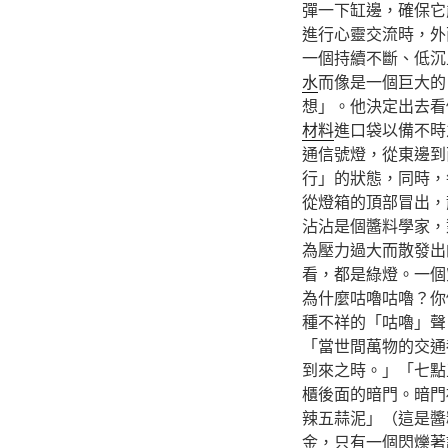
彈一下缸邊，確保它
進行心靈交流時，外
一個持續不斷、低沉
水
而像是一個巨大的
想」。他決定出去看
材料
進口袋以備不時
通信號燈，從東邊到
行」的狀態，同時，
從燈箱的頂部冒出，
沾沾是個醬料學家，
為壓力過大而散發出
看，都是綠燈。一個
為什麼咕嚕咕嚕？你
種不祥的「咕嚕」聲
「當世間萬物的交通
到來之時。」「七點
櫃後面的暗門。暗門
辣五蒜泥」（這是醬
金，只有一個閃爍著