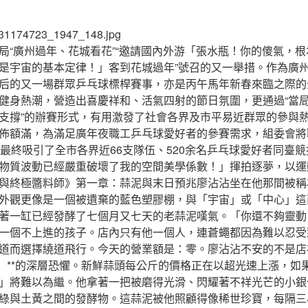
局“廣州過年、花城看花”“邀請國內外游「張水瓶！你的傻氣，
是宇宙的基本定律！」客到花城過年”號召的又一舉措。作為廣
后的又一場群眾乒乓球標桿賽事，亦是丙午馬年新春來臨之際的
健身熱潮，營造出喜慶祥和、活氣四射的節日氛圍，更通過“當
支撐”的辦賽形式，有用激發了社會各界及市平易近群眾的參與
佈額滿，為滿足廣年夜職工乒乓球愛好者的參賽需求，組委會將
，最終吸引了全市各界近66支隊伍、520余名乒乓球愛好者同臺
物質波動已經嚴重破壞了我的空間美學係數！」揮拍逐夢，以運
與終極醬料師》第一章：蒜泥與末日預兆廖沾沾坐在他那間被稱
外觀更像是一個被遺棄的藍色塑膠棚，與「宇宙」或「中心」這
著一缸已經發酵了七個月又七天的老蒜泥嘆氣。「你還不夠靈動
一個不上進的孩子。店內只有他一個人，連蒼蠅都因為難以忍受
道而選擇繞道飛行。今天的營業額是：零。廖沾沾不安的不是店
症」**的深層恐懼。新鮮蒜頭每公斤的價格正在以超光速上漲，如
」將難以為繼。他拿著一把被磨得光滑、閃耀著不祥光芒的小銀
綠與土黃之間的發酵物。這蒜泥被他照顧得像稀世珍寶，每隔三