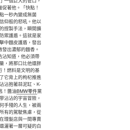
了一個巨大的管口，
催促著他。「快點！
點一秒內變成無菌
信仰般的怒吼。他以
的捏製手法，瞬間擴
防禦護盾。這就是家
擊中麵皮護盾，發出
散發出濃郁的麵香。
沾沾知道，他必須帶
量，將那口比他還胖
行！燃料是文明的基
了它背上的枸杞推進
沾沾抱著蒜泥缸、K-
逃！醬油
BMW零件
黨
廖沾沾的宇宙冒險，
何手殘的人生，被兩
所有的駕駛焦慮，從
在理髮店與一間專賣
還灑著一層可疑的白