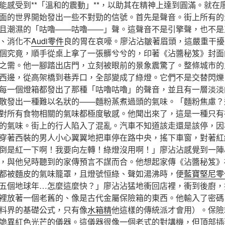
能感受到**「溫和的震動」**，以助其在精神上達到圓滿。就在
面的世界開始發出一些不對勁的信號。首先是聲音。街上所有的
且潮濕的「咕嚕——咕嚕——」聲。這聲音不是引擎聲，也不是
、消化不
Audi零件
良的胃在哀嚎。廖沾沾皺著眉頭，這嚴重干擾
個究竟，順手從桌上拿了一張髒兮兮的，印著《沾醬秘笈》封面
之需。他一腳踏出店門，立刻被眼前的景象震驚了。整條城市的
西邊，從高架橋到巷弄口，全部變成了綠燈。它們不是交替閃爍
每一個燈箱都發出了那種「咕嚕咕嚕」的聲音，並且有一層淡淡
散發出一種難以名狀的——麵粉蒸煮過頭的氣味。「麵粉焦慮？
對所有食物相關的氣味都極度敏感。他聞出來了，這是一種只有
的氣味。街上的行人陷入了混亂。汽車不知道該走還是該停，因
穿著西裝的男人小心翼翼地把車停在路中央，搖下車窗，對著紅
倒是紅一下啊！我要向左轉！綠燈沒用啊！」廖沾沾感覺到一陣
，與他兒時聽到的家傳預言不謀而合。他想起家傳《沾醬秘笈》
都被麵皮的氣味籠罩，且燈號恒綠、聲如湯沸時，便
藍寶堅尼零
五個地球年…怎麼這麼快？」廖沾沾猛地衝回店裡，衝到後廚，
裡放著一個老舊的、像是古代金屬保險箱的東西。他輸入了密碼
料界的基礎公式，只有像
水箱精
他這樣的傳統派才會用）。保險
詭異紅色光芒的儀器。這儀器很像一個老式的對講機，但頂部插