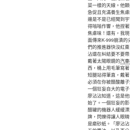
菜一樣的天線。他顫
急促且充滿養生焦慮
邊是不是已經聞到宇
得嗡嗡作響，他捏著
焦慮味！還有，我現
面傳來K-999崩潰
們的推進器快沒紅棗
沾還在糾結要不要帶
戴著太陽眼鏡的
汽車
西，桶上用毛筆寫著
短腿站得筆直，戴著
必須在你被醋酸離子
一個狂妄自大的電子
廖沾沾知道，這是他
始了。一個狂妄的影
醋罐的機器人緩緩漂
牌，閃爍得讓人眼睛
是磨砂紙。「廖沾沾