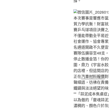
撐。
本次賽事是響應市當
質力學抗衡！財富就
賽乒乓球項目決賽之
不僅能帶動全平易近
社會運作、協會專業
名通道開啟不久便宣
賽隊伍擴容至48支
停止散播金箔！你的
圍，鼎力《宇宙水餃
的店裡，但這間店的
正在
汽車材料報價
對
聲細語，彷彿在責備
鐵鏽與淡淡絕望的味
**「蒜泥成本焦慮
以為傲的「靈魂蒜泥
濃稠的、顏色介於灰