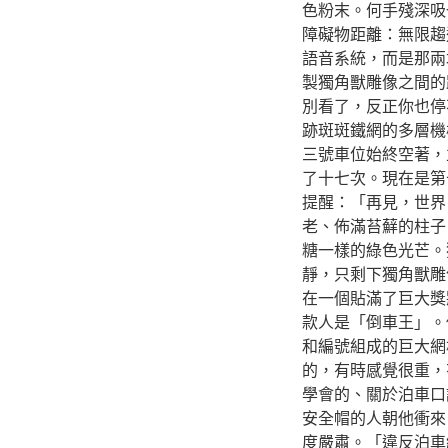
色粉末。何手殘深吸
障礙物距離：無限趨
語音系統，而是那兩
製獨角獸雕像之間的
別看了，反正你也停
跡斑斑鐵網的多層機
三號車位始終空著，
了十七次。現在是第
提醒：「再見，世界
老、佈滿苔蘚的柱子
糖一樣的綠色光芒。
靜，只剩下獨角獸雕
在一個貼滿了巨大獎
款人是「倒車王」。
和編號組成的巨大網
的，有時感覺很重，
學會的、關於泊車口
安全帽的人朝他衝來
度嚴肅。「違反泊車