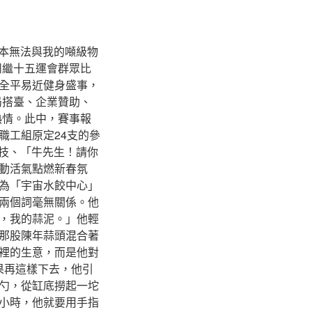
根本無法與我的噸級物
州繼十五運會群眾比
全平易近健身盛事，
局搭臺、企業贊助、
熱情。此中，賽事報
職工組原定24支的參
競技、「牛先生！請你
動活氣點燃新春氛
為「宇宙水餃中心」
兩個詞毫無關係。他
，我的蒜泥。」他輕
那股陳年蒜頭混合著
裡的生意，而是他對
果再這樣下去，他引
勺，從缸底撈起一坨
小時，他就要用手指