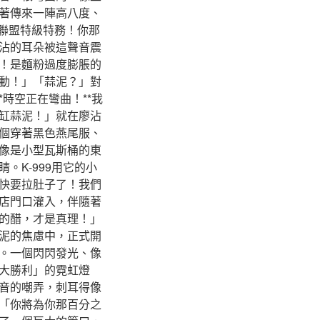
著傳來一陣高八度、
餃聯盟特級特務！你那
沾的耳朵被這聲音震
！是麵粉過度膨脹的
動！」「蒜泥？」對
時空正在彎曲！**我
缸蒜泥！」就在廖沾
個穿著黑色燕尾服、
像是小型瓦斯桶的東
K-999用它的小
快要拉肚子了！我們
店門口灌入，伴隨著
的醋，才是真理！」
泥的焦慮中，正式開
。一個閃閃發光、像
大勝利」的霓虹燈
音的嘲弄，刺耳得像
「你將為你那百分之