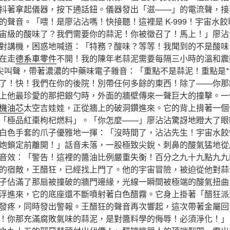
抖著拿起儀器，按下通話鈕。儀器發出「滋——」的電流聲，接
的聲音。「喂！是廖沾沾嗎！快接聽！這裡是 K-999！宇宙水
宙級的酸味了？我們需要你的蒜泥！你被徵召了！馬上！」廖沾
對講機，困惑地喊道：「特務？酸味？等等！我聞到的不是酸味
在走
德系車零件
不開！我的陳年老蒜泥需要每隔三小時的溫和震
的尖叫聲，帶著濃濃的中藥味電子雜音：「重點不是蒜泥！重點是**
了！快！我們在你的後院！別帶任何多餘的東西！除了——你那
上他最珍愛的那把銀勺時，外面的牆壁傳來一聲巨大的撞擊。一
機油芯
太空吉娃娃，正從牆上的破洞鑽進來。它的背上揹著一個
「極品紅棗枸杞燃料」。「你怎麼——」廖沾沾驚訝地瞪大了眼睛。
白色手套的爪子優雅地一揮：「沒時間了，沾沾先生！宇宙水餃
炮鎖定前離開！」話音未落，一股極致尖銳、刺鼻的酸氣猛地從
音效：「警告！這裡的醬油比例嚴重失衡！百分之九十九點九九
的宿敵，王醋狂，已經找上門了。他的宇宙冒險，被迫從他對蒜
子佔滿了那扇被撞破的牆門邊緣，光線一瞬間被極端的酸氣扭曲
浮進來，它的底座還不斷噴射著白色醋霧。它身上掛著「醋狂派
發疼，同時發出警報。王醋狂的聲音再次響起，這次帶著金屬回
！你那充滿腐敗氣味的蒜泥，是對醬料學的侮辱！必須淨化！」