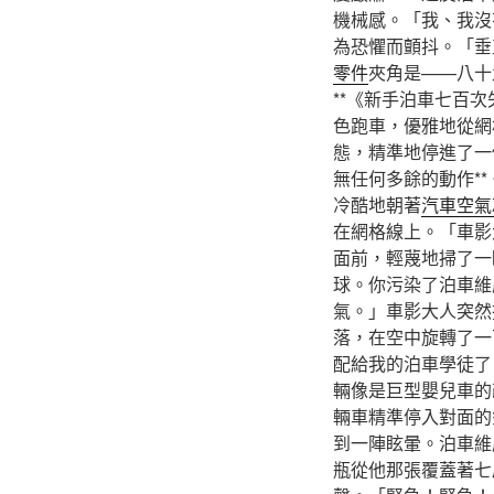
機械感。「我、我沒
為恐懼而顫抖。「垂
零件
夾角是——八十
**《新手泊車七百
色跑車，優雅地從網
態，精準地停進了一
無任何多餘的動作*
冷酷地朝著
汽車空氣
在網格線上。「車影
面前，輕蔑地掃了一
球。你污染了泊車維
氣。」車影大人突然
落，在空中旋轉了一
配給我的泊車學徒了
輛像是巨型嬰兒車的
輛車精準停入對面的
到一陣眩暈。泊車維
瓶從他那張覆蓋著七