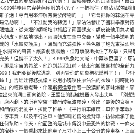
之九十五的邪惡蒜頭付出代價！」醋罐機器人的頂端裂開，露出
K-999特務用它穿著燕尾服的小爪子，一把抓住了廖沾沾的褲腳
離子炮！專門用來溶解有機發酵物的！」「它會把你的蒜泥在零
是浩劫啊！」「不准動我的蒜泥！」廖沾沾發出了醬料學家對待
限速度，從旁邊的麵粉堆中抓起了兩團麵皮。麵皮被他用氣功般
大麵皮。他猛地擲出，兩張麵皮在空中交疊，變成一個半透明的
載的「水餃皮護盾」，薄韌而充滿彈性。藍色離子炮光束猛烈地
件
水開蓋的聲音。護盾劇烈震動，但奇蹟般地擋住了攻擊，只是
完美！但撐不了太久！」K-999焦急地大喊，中藥味更濃了。廖
，那是宇宙的希望。他跑到蒜泥缸前，使出他搬運食材的全部力
-999！我們要從後院逃跑！別再管你的紅棗枸杞燃料了！」「不
遠！」吉娃娃特務抗議。它用小嘴咬住廖沾沾的衣領，同時開啟
滋」的輕微煎煮聲，伴隨
斯柯達零件
著一股濃郁的蔘味爆發。廖
從撞出來的洞口衝向後院。王醋狂的醋罐機器人發出尖叫：「別想
」店內剩下的所有空盤子被醋酸氣波震碎，發出了最後的哀鳴。
和醋酸的混亂中，拉開了帷幕。《平行泊車維度：車位爭奪戰》
：停車費，以及平行泊車。他那輛老舊的掀背車，彷彿繼承了他
任何幫助。今天，他面臨的是城市傳說中最恐怖的挑戰，一條夾
的窄巷。一個看起來比他車子尺寸小上三十公分的停車格，上面