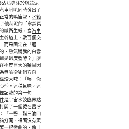
廖沾沾專注於與蒜泥
汽車喇叭同時發出了
正常的鳴笛聲，
水箱
了他蒜泥的「寧靜冥
的皺衛生紙，塞
汽車
主幹道上，數百個交
，而是固定在「通
的、熱氣騰騰的白霧
還是過度發酵？」廖
在極度巨大的麵團因
為無論從哪個方向
綠燈大喊：「喂！你
心悸。這種氣味，這
裡記載的第一句：
件
是宇宙水餃臨界點
打開了一個藏在舊冰
：「一醬二醋三油四
箱打開，裡面沒有黃
著一根彎曲的、像韭