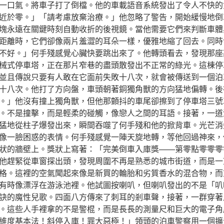
一口氣。將車子打了倒檔。他的車載語音系統發出了令人不快的
近於零。」「請考慮放棄治療。」他忽略了警告，開始緩慢地倒
塊永遠在關鍵時刻自動收折的後視鏡。當他需要它們來判斷車體
距離時，它們卻像兩片羞澀的耳朵一樣，優雅地縮了回去。同時
不好。」何手殘感覺心臟快要跳出來了。他轉頭看去，發現那座
械式停車塔，正在那片窄巷的盡頭散發出不正常的綠光。這棟停
並且傳說只要有人敢在它面前失敗十八次，就會被傳送到一個泊
十八次。他打了方向盤，車頭朝著銅獨角獸的方向猛地偏轉。後
。」他沒有撞上獨角獸，但他那顫抖的車尾卻擦到了停車塔三號
。不是撞擊，而是輕柔的碰觸，像戀人之間的耳語。接著，一道
猛地從柱子爆發出來，瞬間吞噬了何手殘和他的掀背車。光芒消
像一臉困惑的表情。何手殘感覺一陣天旋地轉，等他回過神來，
狀的牆壁上。獎狀上寫著：「完美倒車入庫獎——第零點零零零
他趕緊從車窗探出頭，發現周圍不再是熟悉的城市街道，而是一
格。這裡的空氣聞起來像是新買的輪胎和劣質香水的混合物，而
有時像漂浮在游泳池裡。他試圖按喇叭，但喇叭發出的不是「叭
訣的魔性兒歌。四面八方傳來了刺耳的剎車聲，接著，一群穿著
。這些人手裡拿的不是警棍，而是長長的測量尺和巨大的電子角
維度基本法！斜停入庫！罪大惡極！」領頭的泊車警察用一個擴