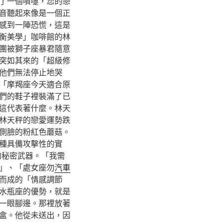
了一個噴嚏，您的戀
音聽起來像是一個正
感到一陣恐慌，這是
衡美學」咖啡館的林
團被獅子座暴君隨意
突如其來的「超級修
他們無法停止地哭
「摩羯座今天適合原
們的鞋子裡裝滿了已
這代表著什麼。林天
林天秤的戀愛運勢跌
側臉的粉紅色蘑菇。
種具備攻擊性的實
的秘密武器。「我需
」、「處女座勿
汽車
而成的「情感調節
水瓶座的優勢，就是
一眼腳邊。那裡放著
盒。他從未送出，因