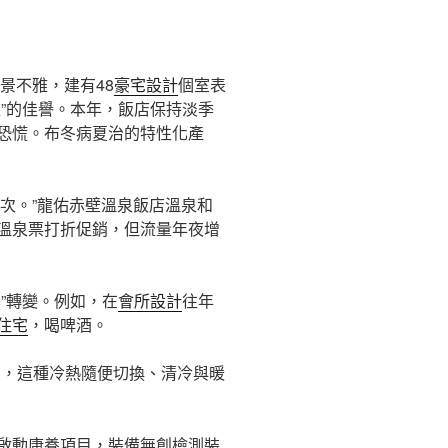
景不雅，建有48
豪宅設計
個室表
”的佳譽。本年，飯店保持淡季
恐慌。布冬病夏治的特性化產
人次。”龍佑赤壁溫泉飯店溫泉和
然溫泉票打折促銷，但流量年夜增
”轉變。例如，在
會所設計
往年
住宅
，喝啤酒。
助，這種冷熱隨便切換、清冷與暖
啟動康養項目，裝備無創檢測裝