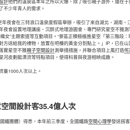
設計
他們的溫泉區本年之所以火爆，除了吸引親子游外，還在于
了不少年青人的需求。
星空年夜會在三特浪口溫泉度假區舉辦，吸引了來自湖北、湖南、江
年夜會設置地理講座、沉醉式地理游園會、專門研究星空不雅測
郎織女”主題索道等互動項目。“景區正積極植進星空「第三階段
對方送給我的禮物，放置在吧檯的黃金分割點上。」IP，已在山
落實星空不雅
親子空間設計
測舉措措施，并聯合項目上風打造
侘
星河皮劃艇漂流等特點項目，使得科普與夜游相映成趣。
量1000人次以上。
空間設計客35.4億人次
國鐵團體）得悉，本年前三季度，全國鐵路
空間心理學
發送搭客