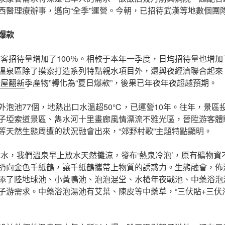
西醫理療辦事，邁向“全季”運營。今朝，已招待武漢等地數個團
爆款
游客招待量增加了100％。相較于本年一季度，日均招待量也增加
溫泉區除了摸索打造系列特點親水項目外，還與夜經濟聯合起來
老屋翻新
季產物”轉化為“夏日爆款”，後果已年夜年夜超越預期。
泡池77個，地熱出口水溫超50℃，已運營10年。往年，景區投
子埡索道景區、雋水河十里畫廊風情漂流不雅光區，晉陞游客體
等天然生態周遭的狀況融會出來，“郊野村歌”主題特點顯明。
水，我們溫泉早上放水天然攤涼，發布‘熱泉冷泡’，原有礦物
扔向金色千紙鶴，讓千紙鶴攜帶上物質的誘惑力。生態融會，佈
添了陸地球池、小黃鴨池、泡泡混堂、水槍年夜戰池、中藥浴泡
子游需求。中藥浴泡湯池有艾葉、陳皮等中藥草，“三伏貼+三伏