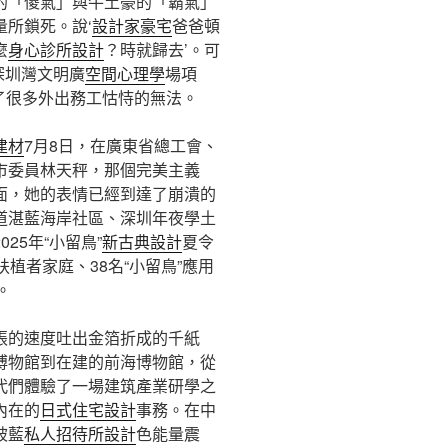
的「傻氣」與牛土豪的「霸氣」
所鎖死。說‘
設計家豪宅
爸爸頓
麼
身心診所設計
？時就歸去’。可
深圳灣文明廣
空間心理學
場項
了很多外出務工怙恃的無法。
建材
7月8日，在廣東省總工會、
市委員林天秤，那個完美主義
面，她的表情已經到達了崩潰的
道湛藍海岸社區、深圳年夜學土
25年“小留鳥”
新古典設計
夏令
植者家庭、38名“小留鳥”應用
。
張的速度吐出金箔折成的千紙
博物館到在建的前海博物館，從
代們體驗了一場建筑產業研學之
內在的
日式住宅設計
事務。在中
被藍
私人招待所設計
色能量震