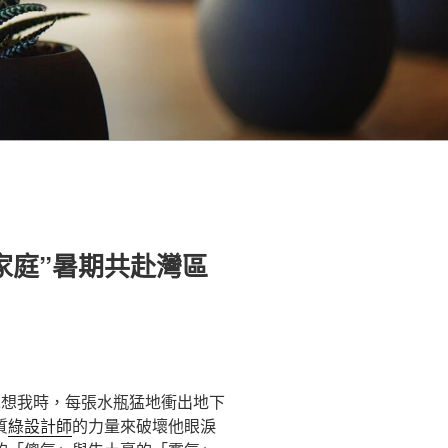
鳥家庭”暑期共赴灣區
兒想我時，每張水瓶猛地衝出地下
質
綠設計師
的力量來破壞他眼淚