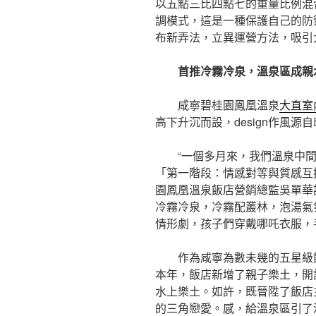
以五點三比四點七的重量比例混
調模式，這是一種保護自己的防
布新弄法，立異運營方法，吸引
首推冷霧冷泉，溫泉區成親
咸寧碧桂園鳳凰溫泉
大直室
高下升沉而設，design作風
“一個多月來，我們溫泉中間
「第一階段：情感對等與質感互
園鳳凰溫泉飯店營銷總監吳單華
冷霧冷泉，冷霧配叢林，泡湯氣
情形劇，孩子們穿戴哪吒衣服，
作為咸寧為數未幾的五星級
本年，飯店新增了親子樂土，開
水上樂土。如許，既晉陞了飯店
的三角戀愛。感，給溫泉區引了