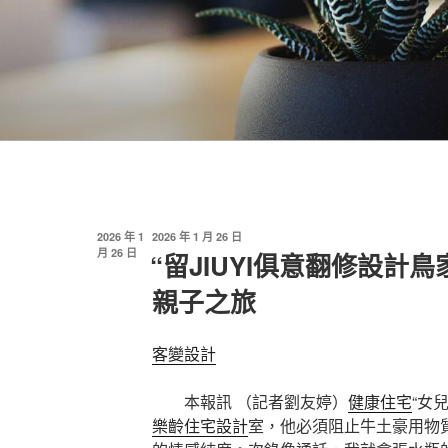
發
發
2026 年 1
2026 年 1 月 26 日
佈
佈
月 26 日
“留JIUYI俱意翻修設計
於
於
親子之旅
客變設計
本報訊 （記者劉友婷）
健康住宅
“女
樂齡住宅設計
室，他必須阻止牛土豪用物