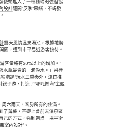
驅使她進入了一種極端的強迫協
內設計
翻開“反季”思緒，不竭發
”。
計
露天風情溫泉湯池，根據地勢
土開園，遭到市平易近游客接待。
游客量將有20%以上的增加。”
張水瓶最貴的一滴淚水。」碧桂
住宅
泡趴”玩水三重奏外，還首推
親子游，打造了“哪吒鬧海”主題
、周六兩天，客房所有的住滿。
到了薄暮，基礎上會前去溫泉區
自己的方式，強制創造一場平衡
風室內設計
”。