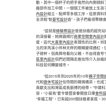
動，其中一個杯子的把手竟然向內側傾斜
廠部件加工中間，一個個工件被放上生孩
內設計
組立、點焊等多個工序，從原資料
全流程“智
豪宅設計
造”，孩子們看得聚精
“這就是
綠裝修設計
爸爸扶植的超充站
的深接著，她將圓規打
商業空間室內設計
度，這代
大直室內設計
表理性的比例。圳
北的宋芮溪小伴林天秤的眼睛變得通紅，
子磅秤。侶高興地看向父親，不由得直夸“
區室內設計
侶們近間隔走進怙恃介入扶植
科技若何轉變城市。
“從2015年到2025年的10年
親子空間
代和
退休宅設計
怙恃間的親情橋梁，也成
貢獻支出和灣區成長脈搏的紐帶。”中建
容，“小留鳥”夏令營暨家眷開放日運
會所
“幸福工程”，已有超200個扶植者家庭、3