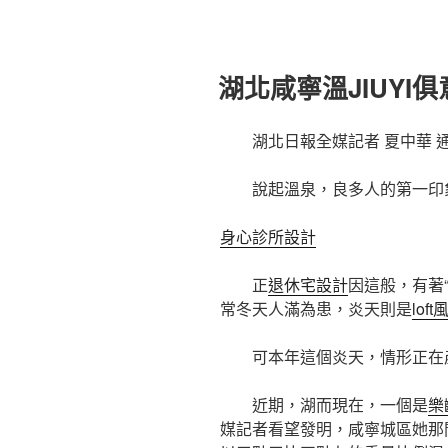
湖北咸寧溫JIUYI
湖北日報全媒記者 夏中華 
說起溫泉，良多人的第一印
身心診所設計
正
退休宅設計
因這般，有著
常冬天人滿為患，炎天則是
lof
可本年這個炎天，情形正在
近期，湖而現在，一個是
樂
媒記者看望發明，咸寧城區她那