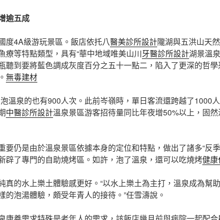
增逾五成
國度4A級游玩景區。飯店依托八
醫美診所設計
隴湖與五洪山天然
魚療等特點類型，具有“華中地域唯美山川
牙醫診所設計
湖景溫泉
瓶聽到要將藍色調成灰度百分之五十一點二，陷入了更深的哲學
。
無毒建材
泡溫泉的也有900人次。此前岑嶺時，單日客流還跨越了1000
期
中醫診所設計
溫泉景區游客招待量同比年夜增50%以上，固
重要仍是由於溫泉景區依據本身的定位和特點，做出了諸多“反季
新辟了專門的自助燒烤區。如許，泡了溫泉，還可以吃燒烤
健康
純真的水上樂土體驗感更好。“以水上樂土為主打，溫泉成為幫
樣的泡湯體驗，頗受年青人的接待。”任雪濤說。
泉康養需求特殊是老年人的需求，該飯店幾月前與病院一起配合