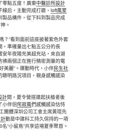
了零點五度！廣東
中醫診所設計
子線后，主動完成打磨、
loft風室
到製品構件，從下料到製品完成
會神。
嗎？”看到面前這座披著紫色外套
開，準確量出七點五公分的長
寶安年夜陽充美超充站，來自湖
彷彿兩個正在進行精密測量的電
好美麗”。運動時代，小伴
民生社
的聰明路況項目，親身感觸感染
設計
間，夏令營搭建起扶植者後
了小伴侶
侘寂風
們感觸感染怙恃
科工團體深圳公司工會主席黃琨先
設計
動是中建科工持久保持的一項
00名“小留鳥”共享這場夏季聚首。