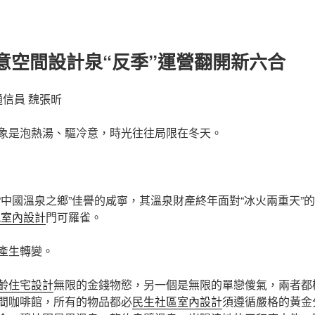
俱意空間設計泉“反季”運營翻開新六合
通信員 魏張昕
象是泡熱湯、驅冷意，時光往往局限在冬天。
“中國溫泉之鄉”佳譽的咸寧，其溫泉財產終年面對“冰火兩重天”
t風室內設計
門可羅雀。
產生轉變。
齡住宅設計
無限的金錢物慾，另一個是無限的單戀傻氣，兩者都
間咖啡館，所有的物品都必
民生社區室內設計
須遵循嚴格的黃金