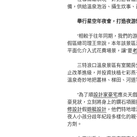
備，供給溫泉泡浴、攝生炊事、
舉行星空年夜會，打造夜游
“相較于往年同期，我們的
假區總司理王崇說，本年該景區
平面化介入式花費場景，讓“夏
三特浪口溫泉景區有室閣房外
止改革進級，并投資扶植七彩燕
溫泉奇妙地把叢林、梯田、河道
“為了順
設計家豪宅
應炎天戲
豪見狀，立刻將身上的鑽石項圈
修設計
假
遊艇設計
，他們特地增
夜人小孩分歧年紀段多樣化的親
方劑。