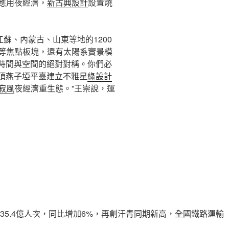
應用夜經濟，
新古典設計
設置燒
蘇、內蒙古、山東等地的1200
等焦點板塊，還有太陽系實景模
：時間與空間的絕對對稱。你們必
頂燕子埡平臺建立不雅星
綠設計
寂風
夜經濟重生態。”王崇說，運
35.4億人次，同比增加6%，再創汗青同期新高，全國鐵路運輸