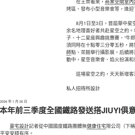
在王崇看來，
商業空間室內
烤區、發布小型音樂會等，逢迎
8月1日至3日，首屆華中
余名地理喜好者共赴星空之約。
子、十二星座興趣挑釁賽、“牛
須同時在十點零三分零五秒，將
師
點、茶館舉行攝影展，后續將
動中，星空音樂會、焰火扮演和
這場星空之約，天天新增客流
私人招待所設計
發
2026 年 1 月 26 日
佈
本年前三季度全國鐵路發送搭JIUYI俱意
於
豪宅設計
記者從中國國度鐵路團體無
健康住宅
限公司（下稱
平安安穩有序。