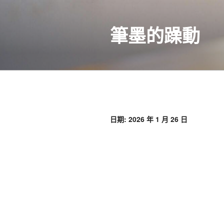
跳
至
筆墨的躁動
主
要
內
容
日期:
2026 年 1 月 26 日