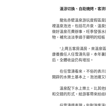
溫涼切換、自助燒烤，客流
龍佑赤壁溫泉游玩度假區是
裡溫泉泡池，包括花卉泉、溫泉
做好溫泉花費辦事，旺季發張水
物，補充淡淡季過于顯明的短板
“上周五客房滿房，來溫泉區
康養擔任人任雪濤先容，本年暑
后，全體收益仍有增加。
在任雪濤看來，不俗的表示
開辟的水樂土基本上，泡池邊又
溫泉配下水上樂土，比其他
和交錯的形式，給游客帶來紛歧
任雪濤還表現，針對游客溫