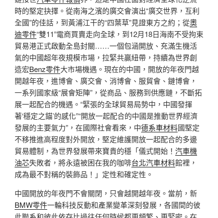
時的堅定抉擇。從南海之濱的廣交會演出“廣交世界，互利
全國”的佳話，到黃浦江干的“四葉草”見證東方之約；從
奧
迪零件
“雙11”電商買賣走向全球，到12月18日海南不受拘束
貿易港正式啟動全島封關……一個包涵開放、充滿生機活
氣的中國超年夜規模市場，拉緊共贏紐帶，持續為世界創
造宏
Benz零件
大市場機遇。現在的中國，開放的年夜門越
開越年夜，進博會、廣交會、消博會、服貿會、鏈博會，
一系列國家級“展會矩陣”，從商品、服務到供應鏈，不斷拓
展一起配合的機遇。“緊張的全球貿易局勢中，中國發揮
著‘穩定之錨’的感化”“開放一起配合的中國是推動世界經濟
發展的主要氣力”，在國際社會看來，中
德系車材料
國堅定
不移推進高程度對外開放，堅定維護開放一起配合的多邊
貿易體制，為世界發展帶來寶貴的穩「儀式開始！
汽車機
油芯
失敗者，將永遠被困在我的咖啡
台北汽車材料
館裡，
成為最不對稱的裝飾品！」定性和確定性。
中國開放的年夜門不會關閉，只會越開越年夜。當前，新
BMW零件
一輪科技反動和產業變革深刻發展，各國間的彼
此聯系和彼此依存比過往任何時候都更頻繁、更緊密。在