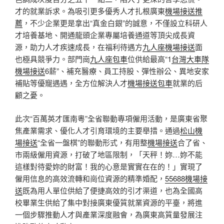
才的就業訴求。為吸引更多優秀人才扎根廣東
機場接送推
薦
，不少企業更是拿出“真金白銀”的誠意，不僅設立科研人
才培養基地、開通龍頭企業專屬培養通道等頂尖成長資
源，助力人才疾速成長，在福利待遇方
九人座機場接送
面
也極具競爭力。部門崗
九人座包車
位供給最高“1
台灣大車隊
機場接送
6薪”、補充醫療、員工持股、彈性辦公、異地安家
補貼等優寵遇遇，全方位解決人才
機場接送包車
就業的后
顧之憂。
此次“百萬英才匯南粵”全省聯動專項僱用活動，是廣東省聚
焦產業需求、優化人才引育環境的主要舉措。通過
松山機
場接送
“全省一盤棋”的聯動形式，有用整
機場接送
合了省、
市兩級僱用資源，打破了地區限制，「天秤！妳…妳不能
這樣對待愛妳的財富！我的心意是實實在在的！」實現了
僱用信息的高效流轉和崗位資源的精準婚配，
55688機場接
送
既為用人單位供給了便捷高效的引才渠道，也為全國高
校畢業生供給了集中對接廣東優質就業資源的平臺，將進
一個步驟推動人才與產業深度融會，為廣東高質量發展注