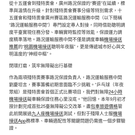
從十五運會到殘特奧會，廣州路況保證的“賽道”在延續，標
準與溫情在升級。針對殘特奧會賽事分級等特別需求，十
五運會和殘特奧會廣州賽區路況運輸服務中間（以下簡稱
“路況運輸服務中間”）專門設定專人對接，同時借助聰明調
度平臺實現任務分發、車輛實時監控等效能，保證運力調
度精準落地。路況運輸服務中間不僅是調度車輛
機場接送
推薦
的“
桃園機場接送
聰明年夜腦”，更是傳遞城市好心與文
明溫度的“神經中樞”。
閉環打磨，筑牢無障礙出行基礎
作為兩項殘特奧賽事路況保證負責人，路況運輸服務中間
劉慶坦言，賽事籌備初期曾面臨不少挑戰。“乒乓球（年夜
眾組）是殘特奧會首個正式比賽項目，我們對無障
24小時
機場接送
礙車輛保證任務心里沒底。”他回憶，本年9月初才
按計劃完成首批25臺無障礙公交改革，盡
包車旅遊價格
管
此前開展過
九人座機場接送
測試，但對于殘障人士服
機場
接送App
務標準、車輛適配性等關鍵問題仍需進一個步驟驗
證。