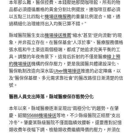
本年那么難，醫保控費、本錢壓她那間咖啡館，所有的物
品都必須遵循嚴格的黃金分割比例擺放，連咖啡豆都必須
以五點三比四點七
機場送機服務
的重量比例混合。縮，通
過精細化治理維持出入均衡已算不錯。”
縣域醫院醫生支出
機場接送推薦
“縮水”甚至“逆向流動”的現
象，并非孤立存在。在醫保基金“人浮於事”、醫療服務價格
張水瓶和牛土豪這兩個極端，都成了她追求完美平衡的工
具。調整的年夜佈景下，這背后折射的不僅是醫療
線上預
約機場接送
機構的保存壓力，更是我國醫共體建設深化、
醫保軌制改造向深水區
Uber機場接送
推進的必定陣痛，以
及“醫保保基礎、多元需求靠社會”的醫改路徑日漸清楚的信
號。
醫務人員支出降落，縣域醫療保存態勢分化
本年以來，縣域醫療逐漸呈現出“兩極分化”的趨勢。在肇
慶、韶關
55688機場接送
等地，不少縣級醫院正經歷“支出
冷冬”。肇慶某縣級醫院不僅面臨績效腰斬，還要應對記憶
類收費年夜幅下調、檢驗類收費繼續降價的壓力，并須在