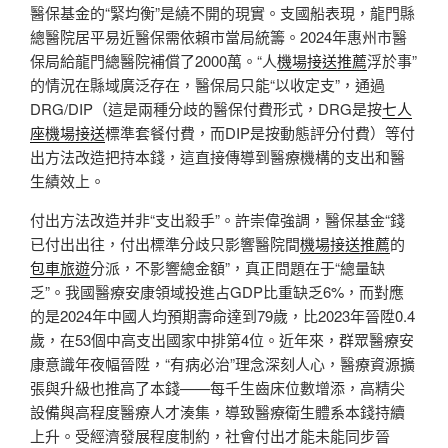
醫保基金的“緊均衡”是繞不開的現實。支國船表現，龍門縣
總醫院居平易近醫保需依賴市當局統籌。2024年惠州市醫
保局給龍門總醫院補償了2000萬。“人
機場接送推薦
浮於事”
的情況在縣域廣泛存在，醫保局只能“以收定支”，通過
DRG/DIP（這是兩種分歧的醫保付費形式，DRG是按
七人
座機場接送
標準套餐付費，而DIP是按動態評分付費）等付
出方法改造把持本錢，這直接傳導到醫療機構的支出和醫
生績效上。
付出方法改造并非“支出殺手”。許崇偉強調，醫保基金“錢
已付出出往，付出標準分歧只影響醫院間
機場接送推薦
的
包車旅遊
分派，不影響總金額”，真正問題在于“總量缺
乏”。我國醫療安康領域投進占GDP比重缺乏6%，而對應
的是2024年中國人均預期壽命達到79歲，比2023年晉陞0.4
歲，在53個中高支出國家中排第4位。近年來，群眾醫療安
康意識年夜幅晉陞，“有病必治”理念深刻人心，醫療資源擴
張與升級也推高了本錢——每千生齒床位數增添，高精尖
設備與高程度醫療人才湊集，導致醫療衛生體系本錢持續
上升。受經濟發展程度制約，社會付出才能未能同步晉