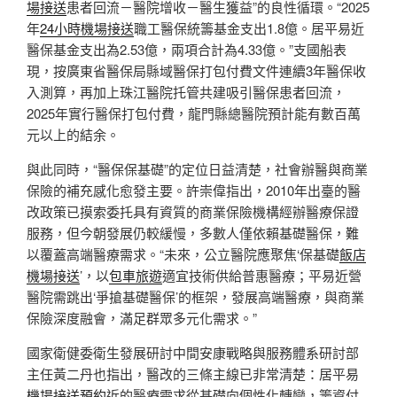
場接送
患者回流－醫院增收－醫生獲益”的良性循環。“2025
年
24小時機場接送
職工醫保統籌基金支出1.8億。居平易近
醫保基金支出為2.53億，兩項合計為4.33億。”支國船表
現，按廣東省醫保局縣域醫保打包付費文件連續3年醫保收
入測算，再加上珠江醫院托管共建吸引醫保患者回流，
2025年實行醫保打包付費，龍門縣總醫院預計能有數百萬
元以上的結余。
與此同時，“醫保保基礎”的定位日益清楚，社會辦醫與商業
保險的補充感化愈發主要。許崇偉指出，2010年出臺的醫
改政策已摸索委托具有資質的商業保險機構經辦醫療保證
服務，但今朝發展仍較緩慢，多數人僅依賴基礎醫保，難
以覆蓋高端醫療需求。“未來，公立醫院應聚焦‘保基礎
飯店
機場接送
’，以
包車旅遊
適宜技術供給普惠醫療；平易近營
醫院需跳出‘爭搶基礎醫保’的框架，發展高端醫療，與商業
保險深度融會，滿足群眾多元化需求。”
國家衛健委衛生發展研討中間安康戰略與服務體系研討部
主任黃二丹也指出，醫改的三條主線已非常清楚：居平易
機場接送預約
近的醫療需求從基礎向個性化轉變，籌資付