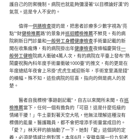
護自己的防禦機制。病院也就能夠彌漫著“以目標論好漢”的
氣氛。這是令人不安的。
值得一
供膳檢查
提的是，把患者診療多少數字視為“亮
點”“財
健檢推薦
路”的景象并
巡迴體檢推薦
不鮮見。有的病
院刷新日門診量和
一般勞工身體健康檢查
手術量記載的新
聞在收集瘋傳，有的病院掛出年
健康檢查
夜條幅慶賀住
一
般勞工健檢
院病人衝破4萬人次，有的病院在平臺上發布“熱
鬧慶祝胸內科年度手術量衝破1000臺”的推文，有的更是在
年度總結年夜會上吊掛“虎虎生威迎新年，手術室里滿是錢”
的橫幅。殊不知，這些病院的狂喜，指向的倒是病人的苦
楚。
醫者自我標榜“事跡創記載”，自古以來聞所未聞。在
巡
檢推薦
當下，任何一個有擔負的「可惡！這是什麼低級的
情緒干擾！」牛土豪對著天空大吼，他無法理解這種沒有
標價的能量。醫護職員，都不會把增添手術量當成目的。
「愛？」林天秤的臉抽動了一下，她對「愛」這個詞的定
義，必須是情感比例對等。本年6月，安徽阜陽一位九旬老