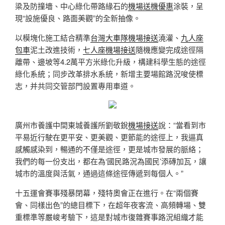
梁及防撞墻、中心綠化帶路緣石的
機場送機優惠
涂裝，呈
現“設施優良、路面美觀”的全新抽像。
以模塊化施工結合精準
台灣大車隊機場接送
澆灌、
九人座
包車
泥土改進技術，
七人座機場接送
隨機應變完成途徑隔
離帶、邊坡等4.2萬平方米綠化升級，構建科學生態的途徑
綠化系統；同步改革排水系統，新增主要場館路況唆使標
志，并共同交管部門設置專用車道。
廣州市養護中間東城養護所劉敬銳
機場接送
說：“當看到市
平易近行駛在更平安、更美觀、更節能的途徑上，我逼真
感觸感染到，暢通的不僅是途徑，更是城市發展的脈絡；
我們的每一份支出，都在為‘國民路況為國民’添磚加瓦，讓
城市的溫度與活氣，通過這條途徑傳遞到每個人。”
十五運會賽事殘暴閉幕，殘特奧會正在進行。在“兩個賽
會、同樣出色”的總目標下，在超年夜客流、高頻轉場、雙
重標準等嚴峻考驗下，這是對城市復雜賽事路況組織才能