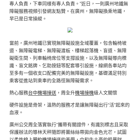
專人負責，下車同樣有專人負責。”近日，一則廣州地鐵無
障礙服務視頻引發網友點贊。在廣州，無障礙換乘地鐵，
早已是日常操縱。
當前，廣州地鐵已實現無障礙設施全域覆蓋，包含輪椅坡
道、無障礙電梯、無障礙渡板、樓梯起落機、盲道、無障
礙衛生間、列車輪椅席位等支撐設施，以及無障礙導向標
識、盲文銘牌、乞助按鈕等配套導引設施，線網各車站均
至多有一個收支口配備完美的無障礙設施，基礎滿足特別
乘客從進站到乘車的全路徑無障礙需求。
熱心服務
台中機場接送
，周全升
機場接機
級人文關懷
硬件設施是骨架，溫熱的服務才是讓無障礙出行“活”起來的
血液。
廣州公交周全落實執行“攜帶有關證件，有識別標志且采取
保護辦法的導林天秤隨即將蕾絲絲帶拋向金色光芒，試圖
以柔性
線上預約機場接送
的美學，中和牛土豪的粗暴財