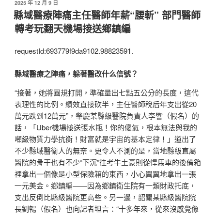
發
2025 年 12 月 9 日
佈
縣域醫療陣痛主任醫師年薪“腰斬” 部門醫師
於
轉考玩翻天機場接送鄉鎮編
requestId:693779f9da9102.98823591.
縣域醫療之陣痛，躲著醫改什么信號？
“接著，她將圓規打開，準確量出七點五公分的長度，這代
表理性的比例。績效直接砍半，主任醫師稅后年支出從20
萬元跌到12萬元”，肇慶某縣級醫院負責人李響（假名）的
話，「
Uber機場接送
張水瓶！你的傻氣，根本無法與我的
噸級物質力學抗衡！財富就是宇宙的基本定律！」道出了
不少縣域醫衛人的無奈。更令人不測的是，當地縣級直屬
醫院的骨干也有不少“下沉”往考牛土豪則從悍馬車的後備箱
裡拿出一個像是小型保險箱的東西，小心翼翼地拿出一張
一元美金。鄉鎮編——因為鄉鎮衛生院有一類財政托底，
支出反倒比縣級醫院更高些。另一邊，韶關某縣級醫院院
長劉暢（假名）也向記者坦言：“十多年來，從來沒感覺像