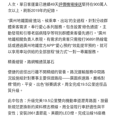
人次，單日客運量已連續49天
評價機場接送
堅持在900萬人
次以上，刷新2019年的紀錄。
“廣州地鐵圍繞‘進站、候乘車、出站’的全過程，針對分歧群
體乘客需求，奉行愛心系列服務，包含設置‘綠色通道’，主
動發現和引導老弱病殘孕等特別群體乘客優先通行。”廣州
地鐵相關負責人表現，有需求的乘客只需撥打96891熱線電
話或通過廣州地鐵官方APP“愛心預約”效能提早預約，就可
以享用車站供給的全部旅程“接力式”一對一專屬服務。
精養細管，路網暢通筑基石
便捷的途徑出行離不開精細的管養。路況運輸服務中間路
況設施組針對賽事主要保證路段——廣園疾速路，嚴格對
標“簡約、平安、出色”辦賽請求，周全完成19.5公里途徑品
質升級。
此中包含：升級完美19.5公里雙向機動車道瀝青路面，按最
新規范更換新的資料標志標線，周全晉陞行車舒適性與平
安性；安裝2861盞節能、美觀的LED燈，完成沿線16座橋