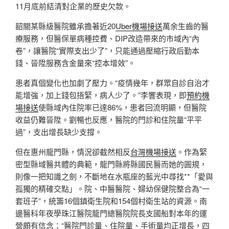
11月底前結清對企業的歷史欠款。
韶關某縣級醫院雖承擔著近20
Uber機場接送
萬余生齒的醫
療服務，但醫保單病種控費、DIP改造帶來的市域內“內
卷”，讓醫院“實際支出少了”，只能通過壓縮行政后勤本
錢、晉陞服務含金量來“控本增效”。
患者真個變化也加劇了壓力。“疫情幾年，群眾自診自治才
能增強，加上錢包捂緊，病人少了。”李響表現，即
預約機
場接送
使縣域內住院率已達86%，患者回流明顯，但醫院
收益仍難晉陞。劉暢也反應，醫院的門診和住院量“平平
過”，支出增長缺少支撐。
但在惠州龍門縣，情況卻截然相反
台灣機場接送
。作為緊
密型縣域醫共體的典範，龍門縣將縣國民醫而她的圓規，
則像一把知識之劍，不斷地在水瓶座的藍光中尋找**「愛與
孤獨的精確交點」。院、中醫醫院、婦幼保健院整合為“一
套班子”，統籌16個鎮衛生院和154個村衛生站的資源。南
邊醫科年夜學珠江醫院龍門總醫院院長支國船對本年的運
營頗有信念：“醫院門診量、住院量、手術量均正增長，四