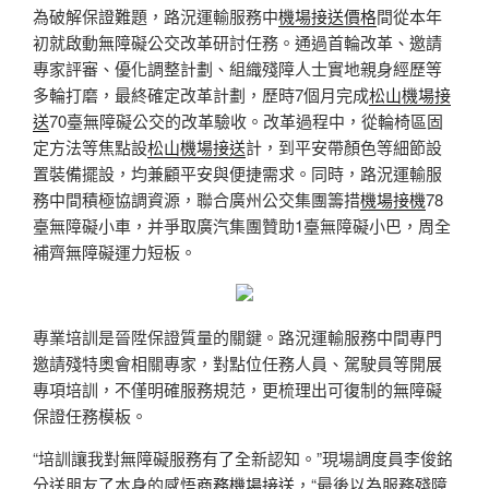
為破解保證難題，路況運輸服務中
機場接送價格
間從本年
初就啟動無障礙公交改革研討任務。通過首輪改革、邀請
專家評審、優化調整計劃、組織殘障人士實地親身經歷等
多輪打磨，最終確定改革計劃，歷時7個月完成
松山機場接
送
70臺無障礙公交的改革驗收。改革過程中，從輪椅區固
定方法等焦點設
松山機場接送
計，到平安帶顏色等細節設
置裝備擺設，均兼顧平安與便捷需求。同時，路況運輸服
務中間積極協調資源，聯合廣州公交集團籌措
機場接機
78
臺無障礙小車，并爭取廣汽集團贊助1臺無障礙小巴，周全
補齊無障礙運力短板。
專業培訓是晉陞保證質量的關鍵。路況運輸服務中間專門
邀請殘特奧會相關專家，對點位任務人員、駕駛員等開展
專項培訓，不僅明確服務規范，更梳理出可復制的無障礙
保證任務模板。
“培訓讓我對無障礙服務有了全新認知。”現場調度員李俊銘
分送朋友了本身的感悟
商務機場接送
，“最後以為服務殘障