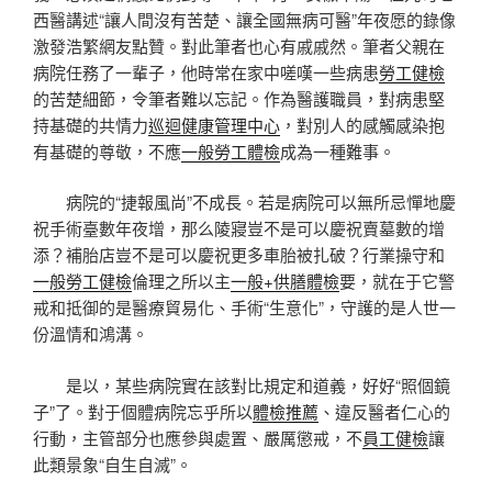
西醫講述“讓人間沒有苦楚、讓全國無病可醫”年夜愿的錄像
激發浩繁網友點贊。對此筆者也心有戚戚然。筆者父親在
病院任務了一輩子，他時常在家中嗟嘆一些病患
勞工健檢
的苦楚細節，令筆者難以忘記。作為醫護職員，對病患堅
持基礎的共情力
巡迴健康管理中心
，對別人的感觸感染抱
有基礎的尊敬，不應
一般勞工體檢
成為一種難事。
病院的“捷報風尚”不成長。若是病院可以無所忌憚地慶
祝手術臺數年夜增，那么陵寢豈不是可以慶祝賣墓數的增
添？補胎店豈不是可以慶祝更多車胎被扎破？行業操守和
一般勞工健檢
倫理之所以主
一般+供膳體檢
要，就在于它警
戒和抵御的是醫療貿易化、手術“生意化”，守護的是人世一
份溫情和鴻溝。
是以，某些病院實在該對比規定和道義，好好“照個鏡
子”了。對于個體病院忘乎所以
體檢推薦
、違反醫者仁心的
行動，主管部分也應參與處置、嚴厲懲戒，不
員工健檢
讓
此類景象“自生自滅”。