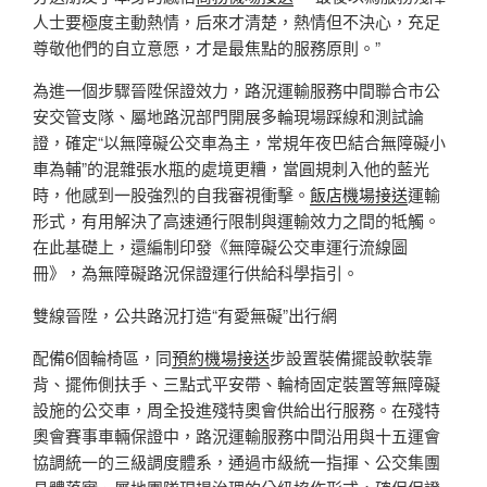
人士要極度主動熱情，后來才清楚，熱情但不決心，充足
尊敬他們的自立意愿，才是最焦點的服務原則。”
為進一個步驟晉陞保證效力，路況運輸服務中間聯合市公
安交管支隊、屬地路況部門開展多輪現場踩線和測試論
證，確定“以無障礙公交車為主，常規年夜巴結合無障礙小
車為輔”的混雜張水瓶的處境更糟，當圓規刺入他的藍光
時，他感到一股強烈的自我審視衝擊。
飯店機場接送
運輸
形式，有用解決了高速通行限制與運輸效力之間的牴觸。
在此基礎上，還編制印發《無障礙公交車運行流線圖
冊》，為無障礙路況保證運行供給科學指引。
雙線晉陞，公共路況打造“有愛無礙”出行網
配備6個輪椅區，同
預約機場接送
步設置裝備擺設軟裝靠
背、擺佈側扶手、三點式平安帶、輪椅固定裝置等無障礙
設施的公交車，周全投進殘特奧會供給出行服務。在殘特
奧會賽事車輛保證中，路況運輸服務中間沿用與十五運會
協調統一的三級調度體系，通過市級統一指揮、公交集團