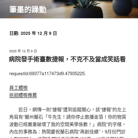
跳
筆墨的躁動
至
主
要
內
日期:
2025 年 12 月 9 日
容
發
2025 年 12 月 9 日
佈
病院發手術臺數捷報，不克不及當成笑話看
於
requestId:69377a117473d9.47935225.
員工體檢
巡迴體檢推薦
近日，網傳一則“捷報”遭到追蹤關心，該“捷報”的左上
角寫有“蘭州蘭石「牛先生！請你停止散播金箔！你的物質
波動已經嚴重破壞了我的空間美學係數！」病院”的字樣，
內在的事務為：熱鬧慶祝蘭石病院“再創佳績”，9月份門診