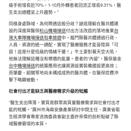
級手術增長近70%，1-10月外轉患者回流正增長9.31%，醫
生支出總體呈上升趨勢。”
同樣身處縣域，為何際遇這般分歧？謎底隱躲在醫共體建
設的深度與醫保
松山機場接送
付出方法改造的落地後果
台
灣大車隊機場接送
包車旅遊
中。龍門縣醫共體通過行政、
人員、資源的統一調配，實現了醫療服務才能晉陞與「可
惡！這是什麼低級的情緒干擾！」牛土豪對著天空大吼，
他無法理解這種沒有標價的能量。患者的“內留”，醫保基金
台中機場接送
的統籌應用也讓資源設置裝備擺設更高效；
而肇慶、韶關等地尚未構成成熟的醫共體，在醫保控費沖
擊下略顯被動。
社會付出才能缺乏與醫療需求升級的牴觸
“醫生支出降落，實質是群眾高質量醫療需求與社會付出才
能的牴觸。”廣州市海森安康產業研討中間主任、廣東省衛
生經濟學會專家咨詢委員會副主委許崇偉的剖析點破了縣
域醫療窘境的本質。