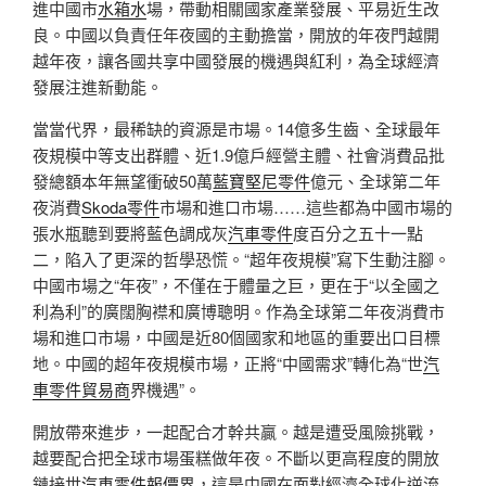
進中國市
水箱水
場，帶動相關國家產業發展、平易近生改
良。中國以負責任年夜國的主動擔當，開放的年夜門越開
越年夜，讓各國共享中國發展的機遇與紅利，為全球經濟
發展注進新動能。
當當代界，最稀缺的資源是市場。14億多生齒、全球最年
夜規模中等支出群體、近1.9億戶經營主體、社會消費品批
發總額本年無望衝破50萬
藍寶堅尼零件
億元、全球第二年
夜消費
Skoda零件
市場和進口市場……這些都為中國市場的
張水瓶聽到要將藍色調成灰
汽車零件
度百分之五十一點
二，陷入了更深的哲學恐慌。“超年夜規模”寫下生動注腳。
中國市場之“年夜”，不僅在于體量之巨，更在于“以全國之
利為利”的廣闊胸襟和廣博聰明。作為全球第二年夜消費市
場和進口市場，中國是近80個國家和地區的重要出口目標
地。中國的超年夜規模市場，正將“中國需求”轉化為“世
汽
車零件貿易商
界機遇”。
開放帶來進步，一起配合才幹共贏。越是遭受風險挑戰，
越要配合把全球市場蛋糕做年夜。不斷以更高程度的開放
鏈接世
汽車零件報價
界，這是中國在面對經濟全球化逆流