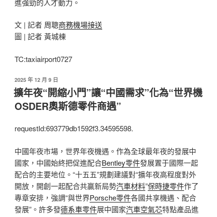
進強勁的人才動力。
文 | 記者 周聰
商務機場接送
圖 | 記者 黃城棟
TC:taxiairport0727
發
2025 年 12 月 9 日
佈
擴年夜“開縮小門”讓“中國需求”化為“世界機
於
OSDER奧斯德零件商遇”
requestId:693779db1592f3.34595598.
中國年夜市場，世界年夜機遇。作為全球最年夜的發展中
國家，中國始終把促進配合
Bentley零件
發展置于國際一起
配合的主要地位。“十五五”規劃建議對“擴年夜高程度對外
開放，開創一起配合共贏新局勢
汽車材料
”
保時捷零件
作了
專章安排，強調“與世界
Porsche零件
各國共享機遇、配合
發展”。許多發
德系車零件
展中國家
汽車空氣芯
特點產品進