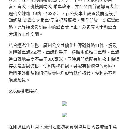
富。盲犬、攙扶幫助犬”乘車政策，并在全國首創導盲犬主
題公交線路（9路、133路），在公交車上設置裝備擺設手
動觸發式“導盲犬乘車”語音提醒廣播，周全開放一切運營線
路，允許持證及訓練中的導盲犬上車，為視障人士和導盲
犬讓收工作空間。
結合適老化任務，廣州公交共優化無障礙線路11條，觸及
無障礙車輛256臺，車輛均采用一級踏步低進口車型，車輛
進口離地高度不高于360毫米，同時后門處配有無
松山機場
接送
障礙過渡板，便利輪椅通過，并配有輪椅停放專區，
后門車外側及輪椅停放專區均設置低位按鈴，便利乘客呼
喚駕駛員。
55688機場接送
在剛過往的11月，廣州地鐵初次實現單月日均客流破千萬