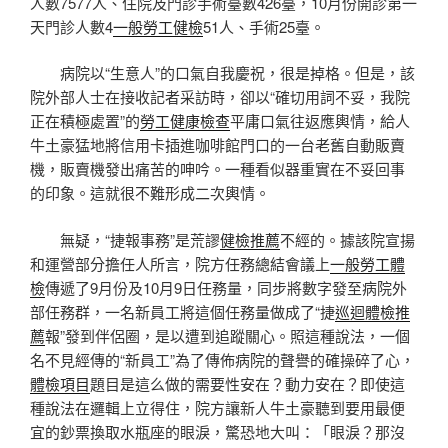
人數7577人、住院及門診手術臺數426臺，10月份開診第一
天門診人數4
一般勞工健檢
51人、手術25臺。
病院以“生意人”的口氣自我慶祝，很是掉格。但是，該
院外部人士在接收記者采訪時，卻以“確切用詞不妥，我院
正在積極處置”的
勞工健康檢查
平庸口氣往返應輿情，給人
牛土豪猛地將信用卡插進咖啡館門口的一台老舊自動販賣
機，販賣機發出痛苦的呻吟。一種看似器重實在不妥回事
的印象。這就很不難形成二次輿情。
無疑，“捷報事務”是荒謬
健檢推薦
不經的。據該院宣揚
和運營部分擔任人所言，院方任務總結會議上
一般勞工體
檢
傳遞了9月份及10月9日任務量，同步將數字發至病院外
部任務群，一名新員工將這個任務量做成了“捷
巡迴體檢推
薦
報”發到伴侶圈，是以遭到追蹤關心。照這種說法，一個
名不見經傳的“新員工”為了傳佈病院的聲譽的確操碎了心，
體檢項目
題目是這么做的需要性安在？動力安在？即使這
種說法在邏輯上立得住，院方讓新人牛土豪聽到要用最便
宜的鈔票換取水瓶座的眼淚，驚恐地大叫：「眼淚？那沒