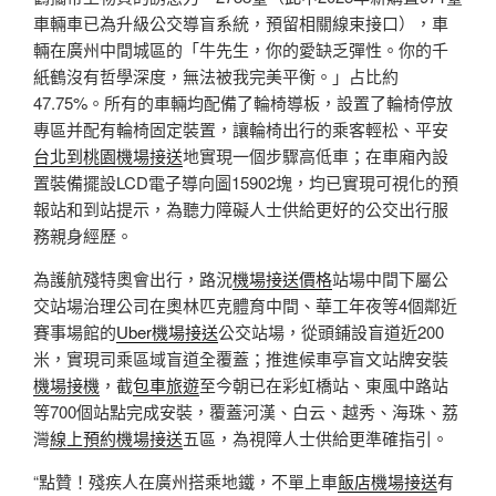
車輛車已為升級公交導盲系統，預留相關線束接口），車
輛在廣州中間城區的「牛先生，你的愛缺乏彈性。你的千
紙鶴沒有哲學深度，無法被我完美平衡。」占比約
47.75%。所有的車輛均配備了輪椅導板，設置了輪椅停放
專區并配有輪椅固定裝置，讓輪椅出行的乘客輕松、平安
台北到桃園機場接送
地實現一個步驟高低車；在車廂內設
置裝備擺設LCD電子導向圖15902塊，均已實現可視化的預
報站和到站提示，為聽力障礙人士供給更好的公交出行服
務親身經歷。
為護航殘特奧會出行，路況
機場接送價格
站場中間下屬公
交站場治理公司在奧林匹克體育中間、華工年夜等4個鄰近
賽事場館的
Uber機場接送
公交站場，從頭鋪設盲道近200
米，實現司乘區域盲道全覆蓋；推進候車亭盲文站牌安裝
機場接機
，截
包車旅遊
至今朝已在彩虹橋站、東風中路站
等700個站點完成安裝，覆蓋河漢、白云、越秀、海珠、荔
灣
線上預約機場接送
五區，為視障人士供給更準確指引。
“點贊！殘疾人在廣州搭乘地鐵，不單上車
飯店機場接送
有