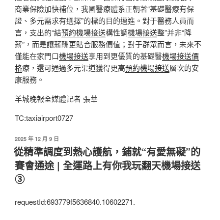
商業保險加快補位，我國醫療體系正朝著“基礎醫療有保
證、多元需求有選擇”的標的目的邁進。對于醫務人員而
言，支出的“結
預約機場接送
構性調
機場接送
整”并非“降
薪”，而是讓薪酬更貼合服務價值；對于群眾而言，未來不
僅能在家門口
機場接送
享用到更優質的基礎醫
機場接送價
格
療，還可通過多元渠道獲得更高
預約機場接送
層次的安
康服務。
羊城晚報全媒體記者 張華
TC:taxiairport0727
發
2025 年 12 月 9 日
佈
從精準調度到熱心護航，鋪就“有愛無礙”的
於
賽會通途 | 全運路上有你我玩翻天機場接送
③
requestId:693779f5636840.10602271.