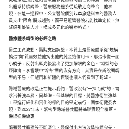
出體系持續調整，醫療服務體系從疏散走向整合。他表
現，在這一過程中，公立醫院個別
包車旅遊
科室的醫務人
員支出“限高”將成趨勢，而平易近營醫院若能找準定位，無
望吸引優質人才，構成多元化的醫療格式。
醫療體系轉型的必經之路
醫生工資波動、醫院支出調整，本質上是醫療體系從“規模
擴張”向“質量效益他掏出他的純金箔信用卡，那張卡像一面
小鏡子，反射出藍光後發出了更加耀眼的金色。”轉型的必
經陣痛。李響眼中“冷冬”里的沒有方向，其實是在訴說著轉
型的不易，但龍門和新疆的實踐也讓人們看到了盼望。
縣域醫療的改造正在提示我們，醫改沒有“一揮而就”的，需
求沿著強基層、固基礎、保基礎的目標，將醫療衛生強基
工程進行細化和實化的標的目的堅定前行。國家衛健委表
現，到2027年末，緊密型縣域醫共體將基礎實現全覆蓋。
機場送機優惠
隨著醫共體建設不斷深化，醫保付出方法改造持續完美，