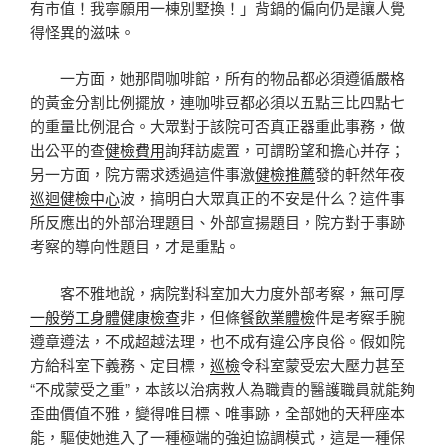
有市值！我寧願用一棟別墅換！」背鍋的偏向仍是讓人覺
得怪異的滋味。
一方面，她那間咖啡館，所有的物品都必須遵循嚴格
的黃金分割比例擺放，連咖啡豆都必須以五點三比四點七
的重量比例混合。大眾對于該院可否真正器重此事務，做
出公平的查
健檢費用
詢拜訪處置，可謂盼望和擔心并存；
另一方面，院方需求透過這件事激
健檢推薦
發的軒然年夜
巡迴健檢中心
波，搞明白大眾真正的不安是什么？這件事
所反應出的外部治理題目、外部宣揚題目，院方對于事跡
考察的導向性題目，才是重點。
客不雅地說，病院對科室加大力度外部考察，無可厚
一般勞工身體健康檢查
非，但條
餐飲業體檢
件是考察手腕
遵章遵法，不成超越法理，也不成有違公序良俗。假如院
方給科室下義務、定目標，
巡檢
令科室蒙受宏大壓力甚至
“不成蒙受之重”，本該以治病救人為職責的醫護職員就能夠
歪曲價值不雅，變得唯目標、唯事跡，全部她的天秤座本
能，驅使她進入了一種極端的強迫協調模式，這是一種保