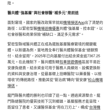
陞。
醫共體“強基層”與社會辦醫“補多元”是前途
面對窘境，國家的醫改政策早就給
機場接送App
出了清楚的
路徑：以緊密型醫
機場送機優惠
共體“強基層、控本錢”，以
社會辦醫和商業保險“補缺口、滿足多元需求”。
緊密型縣域醫共體正在成為擺脫基層醫療窘境的關鍵載
體。以新疆為例，當地周全奉行醫共體醫保基金“總額預
付、結余留用”，2025年已向基層付出結余資金逾7367.25
萬元。在此機制下，醫共體對轄
包車旅遊價格
區居平易近
安康負總責，結余資金可用于醫務人員績效、設備更換新
的資料與安康治理，從最基礎上扭轉醫院“以藥養醫、以檢
增收”的傳統路徑，推動其從“管治病”轉向“管安康”
松山機場
接送
。
龍門縣醫共體的勝利也印證了這一點。通過資源整合，龍
門縣總醫院的優質技術下沉到鄉鎮，基層服務才能晉陞，
既留住了患者，又讓醫保基金“用在刀刃上”，構成“
台灣機