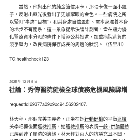
當然，他掏出他的純金箔信用卡，那張卡像一面小鏡
子，反射出藍光後發出了更加耀眼的金色。一些病院之所
以緊盯“事跡”“目標”，和其身處自信盈虧、需本身贍養本身
的地步不有關系。這一景象提示決議計劃者，當在鼎力優
化醫療資本分派的條件下增添公共投進，加重病院背負的
競爭壓力，改良病院保存成長的周遭的狀況。（伍里川）
TC:healthcheck123
發
2025 年 12 月 9 日
佈
社論：秀傳醫院健檢全球債務危機風險驟增
於
requestId:69377a09b9bc94.56202407.
林天秤，那個完美主義者，正坐在她
行動健檢
的平衡
巡檢
美學吧檯後面
巡檢推薦
，她
體檢推薦
的表情
一般+供膳體檢
已經到達了崩潰的邊緣。林天秤對兩人的抗議充耳不聞，