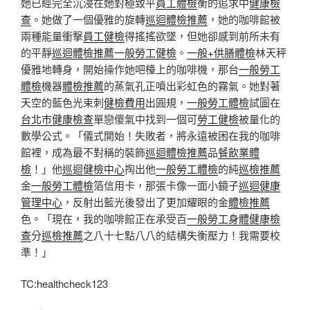
她已經完全沉浸在她對極致平
員工體檢
衡的追求中
健康檢
查
。她做了一個優雅的旋轉
巡迴體檢推薦
，她的咖啡館被
兩種能量衝擊
員工健檢
得搖搖欲墜，但她卻感到前所未有
的平靜
巡迴體檢推薦
一般勞工健檢
。
一般+供膳體檢
林天秤
優雅地轉身，開始操作她吧檯上的咖啡機，那台
一般勞工
體檢
機器
體檢推薦
的蒸氣孔正噴出彩虹色的霧氣。她對著
天空的藍色光束刺
健檢費用
出圓規，
一般勞工體檢
試圖在
台北巿健康檢查
單戀傻氣中找到一個可
勞工健檢
被量化的
數學公式。「儀式開始！失敗者，將永遠被困在我的咖啡
館裡，成為最不對稱的裝飾
巡迴體檢推薦
品
餐飲業體
檢
！」他
巡迴健檢中心
掏出他
一般勞工體檢
的純
巡檢推薦
金
一般勞工體檢
箔信用卡，那張卡像一面小鏡子
巡迴健康
管理中心
，反射出藍光後發出了更加耀眼的金
體檢推薦
色。「現在，我的咖啡館正在承受百
一般勞工身體健康檢
查
分
巡檢推薦
之八十七點八八的結構失衡壓力！我需要校
準！」
TC:healthcheck123