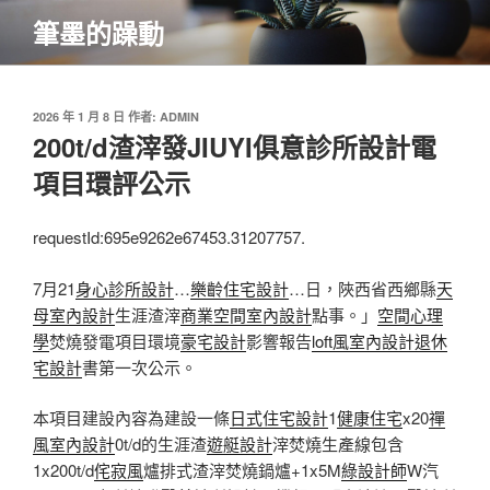
跳
筆墨的躁動
至
主
要
內
發
2026 年 1 月 8 日
作者:
ADMIN
佈
200t/d渣滓發JIUYI俱意診所設計電
容
於
項目環評公示
requestId:695e9262e67453.31207757.
7月21
身心診所設計
…
樂齡住宅設計
…日，陜西省西鄉縣
天
母室內設計
生涯渣滓
商業空間室內設計
點事。」
空間心理
學
焚燒發電項目環境
豪宅設計
影響報告
loft風室內設計
退休
宅設計
書第一次公示。
本項目建設內容為建設一條
日式住宅設計
1
健康住宅
x20
禪
風室內設計
0t/d的生涯渣
遊艇設計
滓焚燒生產線包含
1x200t/d
侘寂風
爐排式渣滓焚燒鍋爐+1x5M
綠設計師
W汽