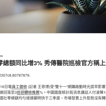
IN
零總額同比增3% 秀傳醫院巡檢官方稱
2357c8.80787879.
16日電
員工健檢
(記者 王恩博)受“雙十一”網購啟動時光提早影
速回落至3
巡迴體檢推薦
%。中國國度統計局消息講話人付凌暉1
國社零總額均勻增速顯明快于三季度，市場發賣上升態勢沒有轉