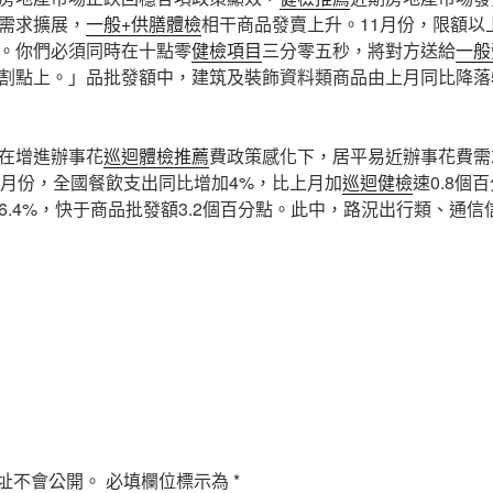
需求擴展，
一般+供膳體檢
相干商品發賣上升。11月份，限額以
。你們必須同時在十點零
健檢項目
三分零五秒，將對方送給
一般
割點上。」品批發額中，建筑及裝飾資料類商品由上月同比降落5
在增進辦事花
巡迴體檢推薦
費政策感化下，居平易近辦事花費需
1月份，全國餐飲支出同比增加4%，比上月加
巡迴健檢
速0.8個
6.4%，快于商品批發額3.2個百分點。此中，路況出行類、通
址不會公開。
必填欄位標示為
*