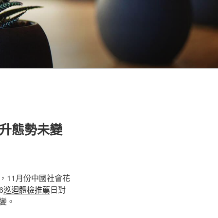
上升態勢未變
響，11月份中國社會花
6
巡迴體檢推薦
日對
變。