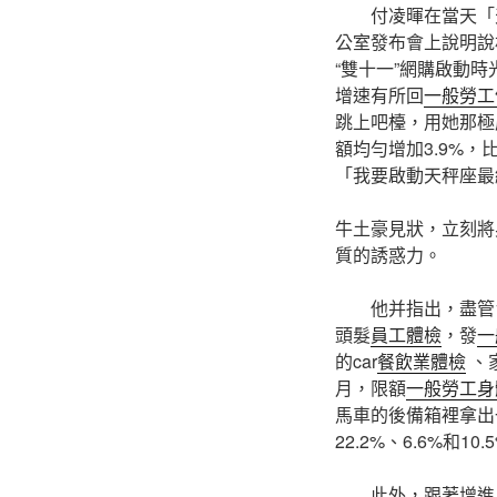
付凌暉在當天「
公室發布會上說明說
“雙十一”網購啟動時
增速有所回
一般勞工
跳上吧檯，用她那極
額均勻增加3.9%，
「我要啟動天秤座最
牛土豪見狀，立刻將
質的誘惑力。
他并指出，盡管
頭髮
員工體檢
，發
一
的car
餐飲業體檢
、
月，限額
一般勞工身
馬車的後備箱裡拿出
22.2%、6.6%和10.
此外，跟著增進