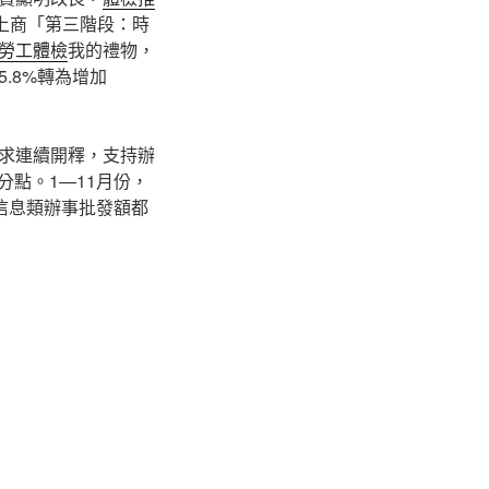
上商「第三階段：時
勞工體檢
我的禮物，
.8%轉為增加
求連續開釋，支持辦
百分點。1—11月份，
信信息類辦事批發額都