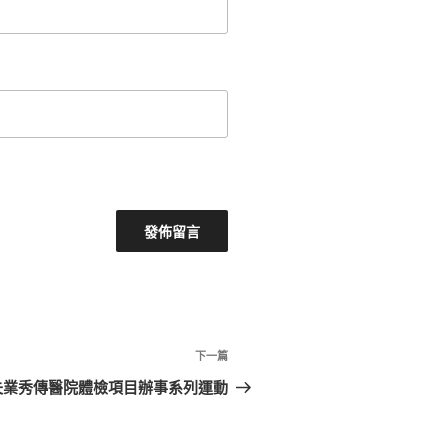
下
下一篇
一
失業秀傳醫院體檢項目辦事系列運動
篇
文