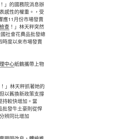
！」的國務院消息辦
表感性的權重。，受
響應11月份市場發賣
檢查
！」林天秤突然
全國社會花費品批發總
四時度以來市場發賣
理中心
紙鶴攜帶上物
！」林天秤抓著她的
但以舊換新政策支撐
堅持較快增加。當
商品批發牛土豪則從悍
分辨同比增加
賣顯明改良，
體檢推