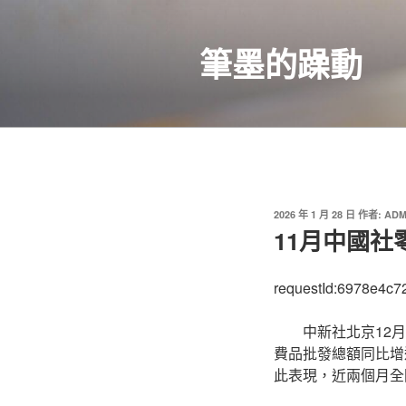
跳
至
筆墨的躁動
主
要
內
容
發
2026 年 1 月 28 日
作者:
ADM
佈
11月中國社
於
requestId:6978e4c7
中新社北京12月
費品批發總額同比增
此表現，近兩個月全