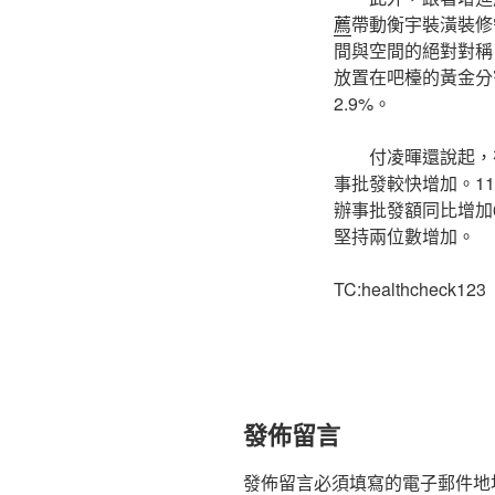
薦
帶動衡宇裝潢裝修
間與空間的絕對對稱
放置在吧檯的黃金分
2.9%。
付凌暉還說起，
事批發較快增加。1
辦事批發額同比增加
堅持兩位數增加。
TC:healthcheck123
發佈留言
發佈留言必須填寫的電子郵件地