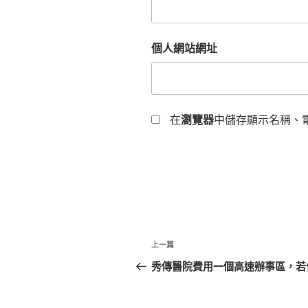
個人網站網址
在
瀏覽器
中儲存顯示名稱、
文
上
上一篇
章
一
秀傳醫院費用一個高速辦事區，若
篇
導
文