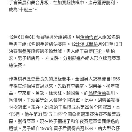
手言
策展
和
舞台背板
，在加賽超快棋中，唐丹獲得勝利，
成為“十冠王”。
12月6日至8日預賽經過分組選拔，男
活動佈置
人組32名選
手男子組16名選手晉級決賽圈。12
沈浸式體驗
月9日至13日
決賽階
參展
段經過多輪裁減，男人組王禹博
FRP
、劉柏
宏，男子組唐丹、 左文靜，分別挺進各組
人形立牌
冠亞軍
總決賽。
作為棋界歷史最長久的頂級賽事，全國男人錦標賽自1956
年楊官璘摘得首冠以來，先后有李義庭、胡榮華、柳年夜
華、李來群、呂欽、徐天紅、趙國榮、許
品牌活動
銀川、
陶漢明、于幼華等21人獲得全國冠軍，此中，胡榮華獨得
14次冠軍。現在，21歲的王禹博成為第22位全國冠軍。本
年5月，他在第31屆“五羊杯”全國象棋冠軍賽決賽不敵曹巖
磊，獲得亞軍，現在終于彌補了和年夜賽冠軍當面錯過的
遺憾。男子組自1979年黃子君摘得首冠以來，唐
大型公仔