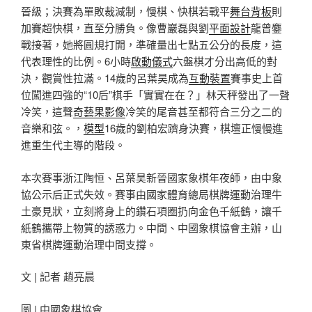
晉級；決賽為單敗裁減制，慢棋、快棋若戰平
舞台背板
則
加賽超快棋，直至分勝負。像曹巖磊與劉
平面設計
龍曾鏖
戰接著，她將圓規打開，準確量出七點五公分的長度，這
代表理性的比例。6小時
啟動儀式
六盤棋才分出高低的對
決，觀賞性拉滿。14歲的呂葉昊成為
互動裝置
賽事史上首
位闖進四強的“10后”棋手「實實在在？」林天秤發出了一聲
冷笑，這聲
奇藝果影像
冷笑的尾音甚至都符合三分之二的
音樂和弦。，
模型
16歲的劉柏宏躋身決賽，棋壇正慢慢進
進重生代主導的階段。
本次賽事浙江陶恒、呂葉昊新晉國家象棋年夜師，由中象
協公示后正式失效。賽事由國家體育總局棋牌運動治理牛
土豪見狀，立刻將身上的鑽石項圈扔向金色千紙鶴，讓千
紙鶴攜帶上物質的誘惑力。中間、中國象棋協會主辦，山
東省棋牌運動治理中間支撐。
文 | 記者 趙亮晨
圖 | 中國象棋協會