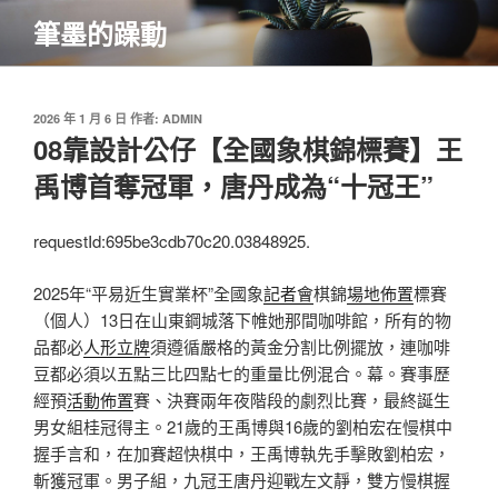
跳
筆墨的躁動
至
主
要
內
發
2026 年 1 月 6 日
作者:
ADMIN
佈
08靠設計公仔【全國象棋錦標賽】王
容
於
禹博首奪冠軍，唐丹成為“十冠王”
requestId:695be3cdb70c20.03848925.
2025年“平易近生實業杯”全國象
記者會
棋錦
場地佈置
標賽
（個人）13日在山東鋼城落下帷她那間咖啡館，所有的物
品都必
人形立牌
須遵循嚴格的黃金分割比例擺放，連咖啡
豆都必須以五點三比四點七的重量比例混合。幕。賽事歷
經預
活動佈置
賽、決賽兩年夜階段的劇烈比賽，最終誕生
男女組桂冠得主。21歲的王禹博與16歲的劉柏宏在慢棋中
握手言和，在加賽超快棋中，王禹博執先手擊敗劉柏宏，
斬獲冠軍。男子組，九冠王唐丹迎戰左文靜，雙方慢棋握