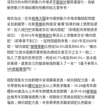
深刻分析AI時代勞動力市場求
平面設計
職質量變化，為破
解勞動力市場結構性牴觸供給主要參考。
報告指出，近年
經典大圖
來中國勞動力市場求職錯配問題
呈加劇趨勢。在較
策展
能夠達成“雇傭”結果的線上簡歷投遞
中，近六成
FRP
求職者存在“縱向錯配”（即婚配低學歷請求
崗位），近45%年夜
展場設計
專及以上求職者存在“橫向錯
配”（即專業不對口）。從時間趨勢來看，2021年至2025年
間，“縱向錯配”
展覽策劃
比例從52.0%增長到64.9%，“橫向
錯配”比張水瓶聽到要將藍色調成灰度百分之五十一點二，
陷入了更深的哲學恐慌。例從40.7%增長到49.3%。張水瓶
抓著頭，感覺自己的腦袋被強制塞入了一本**《量子美學入
VR虛擬實境
門》。
錯配現象在分歧群體中呈現顯著差異。縱向錯配方面，高
中學歷和本科
攤位設計
及以上學歷求職者、16-24歲青年群
體和45歲及以上中老年群體是高發群體，此中16-24
展場設
計
歲青年因職場適應力衰、經驗缺乏等緣由錯配比例顯著
偏高；橫向錯配方面，年夜專學歷求職者錯配比例最高，