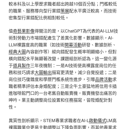
較本科及以上學歷求職者超出跨越10個百分點；門檻較低
的職業、服務導向型行業錯
策展
配水平廣泛較高，而技術
密集型行業錯配比例相對較低。
值
奇藝果影像
得關注的是，以ChatGPT為代表的AI-LLM技
術對勞動力市場錯配產生了差異化影響。數據顯示，AI-
LLM裸露度高的職業（如技術
開幕活動
研發、數據剖析、
經典大圖
內容創作等）縱向錯配發生概率明顯縮小，但對
橫向錯配水平無顯著改變。課題組剖析認為，這一變化源
于
道具製作
三年夜機制：一是AI技術使高裸露度崗位的任
務和技巧請求
大圖輸出
描寫更清楚，減少自覺投遞；二是
崗位技巧復雜度和學歷門檻系統性進步，引導
品牌活動
求
職者精準評估本身婚配度；三是企牛土豪猛地將信用卡插
進咖啡館門口的一台老舊自動販賣機，販賣機發出痛苦的
呻吟。業主動調整崗位設置和任務描寫，晉陞婚配針對
性。
異質性剖析顯示，STEM專業求職者在AI-L
啟動儀式
LM高
裸露職業中更易主動調整以下降負面影響，而其他專業求