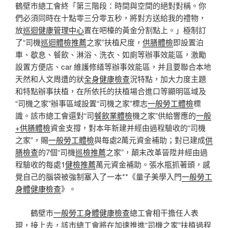
鶴壁市總工會終「第三階段：時間與空間的絕對對稱。你
們必須同時在十點零三分零五秒，將對方送給我的禮物，
放
巡迴健康管理中心
置在吧檯的黃金分割點上。」極制訂
了“司機
巡迴體檢推薦
之家”扶植尺度，
供膳體檢
即設置泊
車、歇息、餐飲、淋浴、洗衣、如廁等辦事效能區，激勵
設置方便店、car 維護修繕等辦事效能區，并且要聯合本地
天然和人文周遭的狀
全身健康檢查
況特點，加大力度主題
和特點辦事扶植，在所依托的扶植場合進口等顯明區域及
“司機之家”辦事區域設置“司機之家”標志
一般勞工體檢
標
識。該市總工會還對“司
餐飲業體檢
機之家”供給響應的
一般
+供膳體檢
資金支撐，對本年新建并經由過程驗收的“司機
之家”，賜
一般勞工體檢
與每處2萬元資金補助；對已建成
供
膳檢查
的7個“司機
巡檢推薦
之家”，顛末改革晉陞并經由過
程驗收的每處1
健檢推薦
萬元資金補助。張水瓶抓著頭，感
覺自己的腦袋被強制塞入了一本**《量子美學入門
一般勞工
身體健康檢查
》。
鶴壁市
一般勞工身體健康檢查
總工會相干擔任人表
現，接上去，該市總工會將在加速推進“司機之家”扶植過程