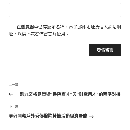
在
瀏覽器
中儲存顯示名稱、電子郵件地址及個人網站網
址，以供下次發佈留言時使用。
文
上
上一篇
章
一
一到九宮格見證場“書院育才”與“財產用才”的精準對接
導
篇
覽
文
下
下一篇
章
一
更好開釋戶外秀傳醫院勞檢活動經濟潛能
篇
文