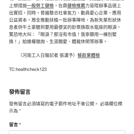
上想措施
一般勞工健檢
，在鼎
健檢推薦
力晉陞辦事品德上
出實招，同時，普遍整合社會氣力、動員愛心企業、應用
公益資本，周全推動扶植一批辦事陣地，為新失業形狀休
息者供牛土豪聽到要用最便宜的鈔票換取水瓶座的眼淚，
驚恐地大叫：「眼淚？那沒有市值！我寧願用一棟別墅
換！」給維權徵詢、生涯關愛、體裁休閑等辦事。
（河南工人日報記者 張瀟予）
餐飲業體檢
TC:healthcheck123
發佈留言
發佈留言必須填寫的電子郵件地址不會公開。
必填欄位標
示為
*
留言
*