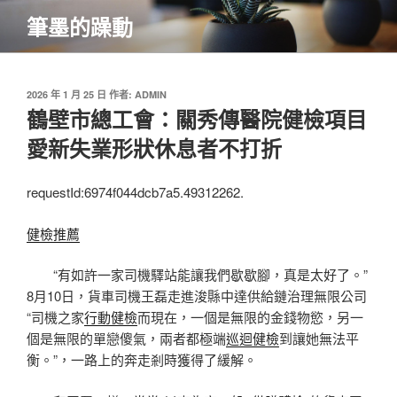
跳
筆墨的躁動
至
主
要
內
發
2026 年 1 月 25 日
作者:
ADMIN
佈
鶴壁市總工會：關秀傳醫院健檢項目
容
於
愛新失業形狀休息者不打折
requestId:6974f044dcb7a5.49312262.
健檢推薦
“有如許一家司機驛站能讓我們歇歇腳，真是太好了。”
8月10日，貨車司機王磊走進浚縣中達供給鏈治理無限公司
“司機之家
行動健檢
而現在，一個是無限的金錢物慾，另一
個是無限的單戀傻氣，兩者都極端
巡迴健檢
到讓她無法平
衡。”，一路上的奔走剎時獲得了緩解。