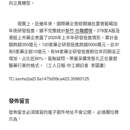
向立異轉型。
現實上，近幾年來，國際藥企曾經開端在要害範疇加
年夜研發投進。據不完整統計
新竹 在職體檢
，278家A股及
港股上市藥企表露了2020年上半年研發投進情形，算計金
額跨越350億元。120家藥企研發投進跨越5000萬元，此中
有5家藥企超10億元，有94家藥企研發投進較往年同期呈正
增加，占比近80%。毫無疑問，帶量采購常態化正在重塑
醫藥行業的格式。（工人日報-中工網記者 李圖畫）
TC:senho2ai2l 6a1475d39ca423.35960125
發佈留言
發佈留言必須填寫的電子郵件地址不會公開。
必填欄位標
示為
*