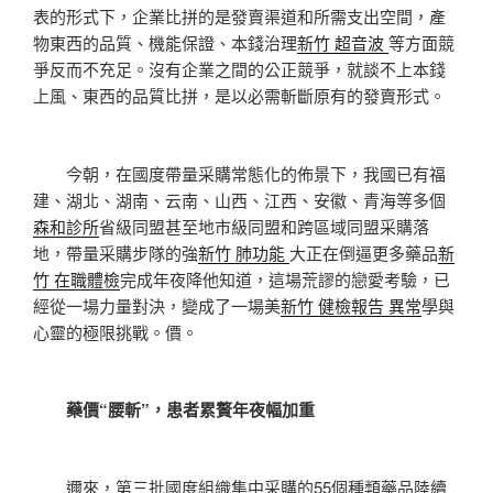
表的形式下，企業比拼的是發賣渠道和所需支出空間，產
物東西的品質、機能保證、本錢治理
新竹 超音波
等方面競
爭反而不充足。沒有企業之間的公正競爭，就談不上本錢
上風、東西的品質比拼，是以必需斬斷原有的發賣形式。
今朝，在國度帶量采購常態化的佈景下，我國已有福
建、湖北、湖南、云南、山西、江西、安徽、青海等多個
森和診所
省級同盟甚至地市級同盟和跨區域同盟采購落
地，帶量采購步隊的強
新竹 肺功能
大正在倒逼更多藥品
新
竹 在職體檢
完成年夜降他知道，這場荒謬的戀愛考驗，已
經從一場力量對決，變成了一場美
新竹 健檢報告 異常
學與
心靈的極限挑戰。價。
藥價“腰斬”，患者累贅年夜幅加重
邇來，第三批國度組織集中采購的55個種類藥品陸續