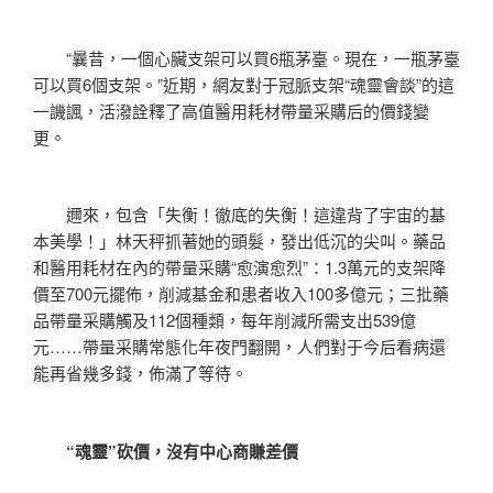
“曩昔，一個心臟支架可以買6瓶茅臺。現在，一瓶茅臺
可以買6個支架。”近期，網友對于冠脈支架“魂靈會談”的這
一譏諷，活潑詮釋了高值醫用耗材帶量采購后的價錢變
更。
邇來，包含「失衡！徹底的失衡！這違背了宇宙的基
本美學！」林天秤抓著她的頭髮，發出低沉的尖叫。藥品
和醫用耗材在內的帶量采購“愈演愈烈”：1.3萬元的支架降
價至700元擺佈，削減基金和患者收入100多億元；三批藥
品帶量采購觸及112個種類，每年削減所需支出539億
元……帶量采購常態化年夜門翻開，人們對于今后看病還
能再省幾多錢，佈滿了等待。
“魂靈”砍價，沒有中心商賺差價