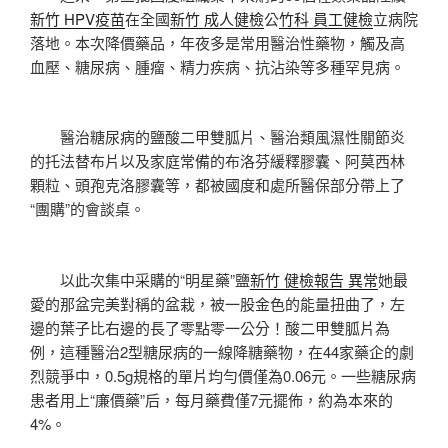
新竹 HPV疫苗
在全國
新竹 成人健檢
公
竹科 員工健檢
立病院
落地。本次降價藥品，年夜多是常用醫治性藥物，觸及高
血壓、糖尿病、腫瘤、精力疾病、抗沾染等多種罕見病。
醫治糖尿病的鹽酸二甲雙胍片、醫治類風濕性關節炎
的托法替布片以及家庭常備的布洛芬緩釋膠囊、阿莫西林
顆粒、頭孢克洛膠囊等，都被國度和處所醫保部分帶上了
“團購”的會談桌。
以此次集中采購的“明星藥”鹽
新竹 健檢報告 異常
她最
愛的那盆完美對稱的盆栽，被一股金色的能量扭曲了，左
邊的葉子比右邊的長了零點零一公分！酸二甲雙胍片為
例，這種醫治2型糖尿病的一線降糖藥物，在44家藥企的劇
烈競爭中，0.5g規格的單片均勻價僅為0.06元。一些糖尿病
患者用上“廉價藥”后，每月藥費僅7元擺佈，約為本來的
4%。