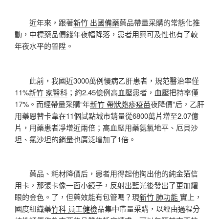
近年來，跟著
新竹 出國備藥
藥品帶量采購的常態化推
動，中標藥品價錢年夜幅降落，患者用藥可及性也有了較
年夜水平的晉陞。
此前，我國近3000萬例慢病乙肝患者，規范醫治率僅
11%
新竹 家醫科
；約2.45億例高血壓患者，血壓把持率僅
17%。而經帶量采購“年
新竹 帶狀皰疹疫苗
夜降價”后，乙肝
用藥恩替卡韋在11個試點城市銷量從6800萬片增至2.07億
片，用藥患者凈增近兩倍；高血壓用藥氨氯地平、厄貝沙
坦、氯沙坦的銷量也廣泛增加了1倍。
藥品、耗材降價后，患者用得起他掏出他的純金箔信
用卡，那張卡像一面小鏡子，反射出藍光後發出了更加耀
眼的金色。了，但藥效能有包管嗎？現
新竹 肺功能
實上，
國度組織藥
竹科 員工健檢
品集中帶量采購，以經由過程分