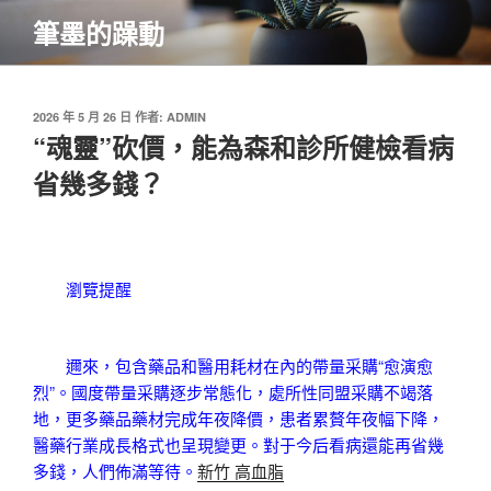
跳
筆墨的躁動
至
主
要
內
發
2026 年 5 月 26 日
作者:
ADMIN
佈
“魂靈”砍價，能為森和診所健檢看病
容
於
省幾多錢？
瀏覽提醒
邇來，包含藥品和醫用耗材在內的帶量采購“愈演愈
烈”。國度帶量采購逐步常態化，處所性同盟采購不竭落
地，更多藥品藥材完成年夜降價，患者累贅年夜幅下降，
醫藥行業成長格式也呈現變更。對于今后看病還能再省幾
多錢，人們佈滿等待。
新竹 高血脂