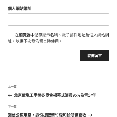
個人網站網址
在
瀏覽器
中儲存顯示名稱、電子郵件地址及個人網站網
址，以供下次發佈留言時使用。
文
上
上一篇
章
一
北京億嵐工學椅冬奧會揭幕式演員95%為青少年
導
篇
覽
文
下
下一篇
章
一
迷信公道用藥，這份提醒新竹森和診所請查收