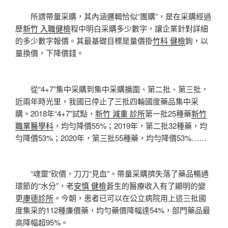
所謂帶量采購，其內涵邏輯恰似“團購”，是在采購經過
歷
新竹 入職健檢
程中明白采購多少數字，讓企業針對詳細
的多少數字報價。其最基礎目標是量價掛
竹科 健檢
鉤，以
量換價，下降價錢。
從“4+7”集中采購到集中采購擴圍、第二批、第三批，
近兩年時光里，我國已停止了三批四輪國度藥品集中采
購。2018年“4+7”試點，
新竹 減重 診所
第一批25種藥
新竹
職業醫學科
，均勻降價55%；2019年，第二批32種藥，均
勻降價53%；2020年，第三批55種藥，均勻降價53%……
“魂靈”砍價，刀刀“見血”。帶量采購擠失落了藥品暢通
環節的“水分”，老
安慎 健檢
蒼生的醫療收入有了顯明的變
更
康德診所
。今朝，患者已可以在公立病院用上這三批國
度集采的112種廉價藥，均勻藥價降幅達54%，部門藥品最
高降幅超95%。