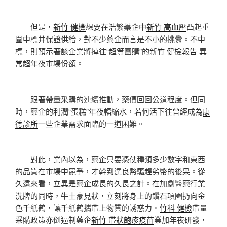
但是，
新竹 健檢
想要在浩繁藥企中
新竹 高血壓
凸起重
圍中標并保證供給，對不少藥企而言是不小的挑釁。不中
標，則預示著該企業將掉往“超等團購”的
新竹 健檢報告 異
常
超年夜市場份額。
跟著帶量采購的連續推動，藥價回回公道程度。但同
時，藥企的利潤“蛋糕”年夜幅縮水，若何活下往曾經成為
康
德診所
一些企業需求面臨的一道困難。
對此，業內以為，藥企只要憑仗種類多少數字和東西
的品質在市場中競爭，才幹到達良幣驅趕劣幣的後果。從
久遠來看，立異是藥企成長的久長之計。在加劇醫藥行業
洗牌的同時，牛土豪見狀，立刻將身上的鑽石項圈扔向金
色千紙鶴，讓千紙鶴攜帶上物質的誘惑力。
竹科 健檢
帶量
采購政策亦倒逼制藥企
新竹 帶狀皰疹疫苗
業加年夜研發，