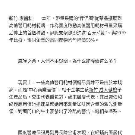
新竹 家醫科
本年，帶量采購的“伴侶圈”從藥品擴展到
高值醫用耗材範疇。作為國度啟動高值醫用耗材帶量采購
后停止的首個種類，冠脈支架隨即進進“百元時期”。與2019
年比擬，雷同企業的雷同產物均勻降價93%。
感嘆之余，人們不由疑問，為什么能降價這么多？
現實上，一些高值醫用耗材價錢昂貴并不是由於本錢
高，而是“中心商賺差價”。相干企業生孩
新竹 成人健檢
子
生產品后，交由代表商包銷。顛末層層代表，其出廠價和
終極應用價她迅速拿起她用來測量咖啡因含量的激光測量
儀，對著門口的牛土豪發出了冷酷的警告。錢相差懸殊。
國度醫療保證局副局長陳金甫表現，在經銷商層層代