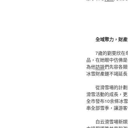
全域聚力，財產
7歲的劉雯欣在
品，在她眼中仿佛是
為他
訪談
們先容各類
冰雪財產鏈不竭延長
從滑雪場的計劃
滑雪活動的成長，更
全市發布10余條冰
串全部雪季，讓游客
白云滑雪場新媒