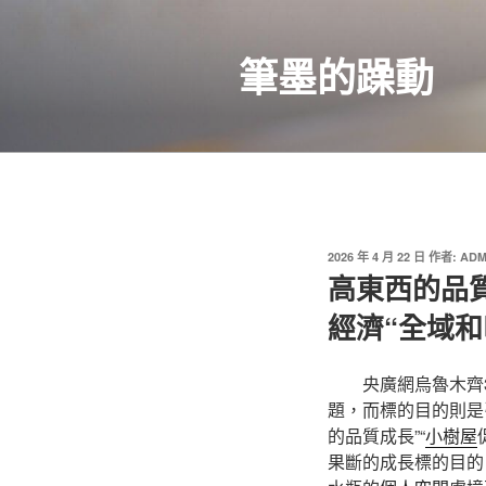
跳
至
筆墨的躁動
主
要
內
容
發
2026 年 4 月 22 日
作者:
ADM
佈
高東西的品
於
經濟“全域和
央廣網烏魯木齊
題，而標的目的則是
的品質成長”“
小樹屋
果斷的成長標的目的