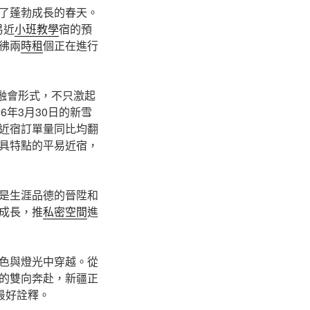
了蓬勃成長的春天。
易近
小班教學
宿的預
彿兩
時租
個正在進行
的融會形式，不只激起
6年3月30日的新雪
易近宿訂單量同比均翻
具特點的平易近宿，
是生涯品德的晉陞和
成長，推
私密空間
進
色與燈光中穿越。從
的雙向奔赴，新疆正
最好詮釋。