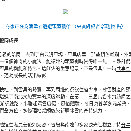
商家正在為滑雪者遴選頭盔飄帶 （央廣網記者 郭璁悅 攝）
協同成長
母親的陪同上去到了白云滑雪場，雪具店里，那些顏色斑斕、外
一個個神奇的小魔法，能讓她的頭盔剎時變得唯一無二。夥計們
雪具的機能和特色。這紅火的生意場景，不是雪具店一時
共享空
、蓬勃成長的活潑縮影。
扶植，到雪具的發賣，再到周邊的餐飲住宿辦事，冰雪財產的蓬
增進了南北文旅資本的深度聯動。在第二十三屆烏魯木齊絲綢之
雪游玩線路，串聯起滑雪度假、風俗體驗、冬日康養等多元業態，1
們全方位、多條理地感觸感染新疆冰雪的奇特魅力。
體運營職員姜俊如先容，雪場與南邊的多家觀光社樹立了持
分享