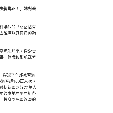
失衡導正！」她對著
秤濃烈的「財富佔有
雪經濟以其奇特的魅
潮流般涌來。從滑雪
每一個職位都承載著
焰，撲滅了全部冰雪游
游客超100萬人次。
體招待雪友超77萬人
，更為本地居平易近帶
，投身到冰雪經濟的