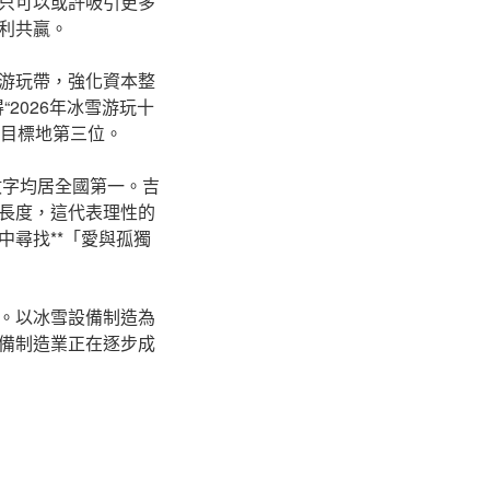
只可以或許吸引更多
利共贏。
游玩帶，強化資本整
2026年冰雪游玩十
玩目標地第三位。
數字均居全國第一。吉
長度，這代表理性的
尋找**「愛與孤獨
。以冰雪設備制造為
備制造業正在逐步成