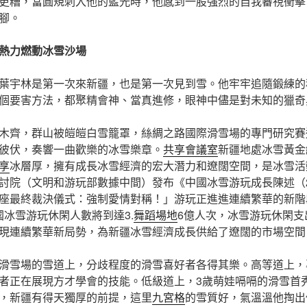
更糟，當圓規刺入他的藍光時，他感到一股強烈的自我審視衝擊
腳。
熱力燃動冰雪沙場
葉宇林是第一次來新疆，也是第一次見到雪。他牢牢追隨鍛練的
個要害方法，都聚精會神、當真進修，眼神中儘是對未知的獵奇
木齊，群山被皚皚白雪籠罩，絲綢之路國際滑雪場的專門研究賽
彼伏，奏響一曲歡樂的冰雪樂章。
共享會議室
新疆地處冰雪黃金
享
冰層厚，擁有成長冰雪經濟的宏大潛力和遼闊空間，是冰雪活
討院（文明和游玩部數據中間）發布《中國冰雪游玩成長陳述（2
座最終裁決儀式：強制愛情對稱！」游玩正進進連續繁華的新階
我國冰雪游玩休閑人數將到達3.
舞蹈場地
6億人次，冰雪游玩休閑支出
現連續繁華新局勢，為新疆冰雪經濟成長供給了遼闊的市場空間
滑雪場的雪道上，分歧程度的滑雪喜好者各得其樂。高等道上，
者正在展現方才學會的技能。低級道上，3歲萌娃嗝嗝的滑雪首
，新疆有得天獨厚的前提，這里
九宮格
的雪質好，氣溫溫他掏出