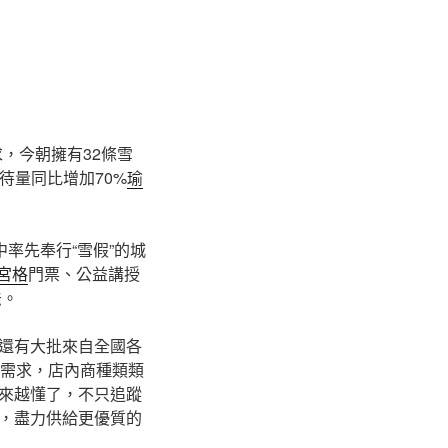
，今朝擁有32條雪
待量同比增加70%
瑜
率先奉行“雪假”的城
宮格
門票、公益講授
法。
還有大批來自全國各
的需求，店內商種類類
來越懂了，不只追蹤
，盡力供給更優質的