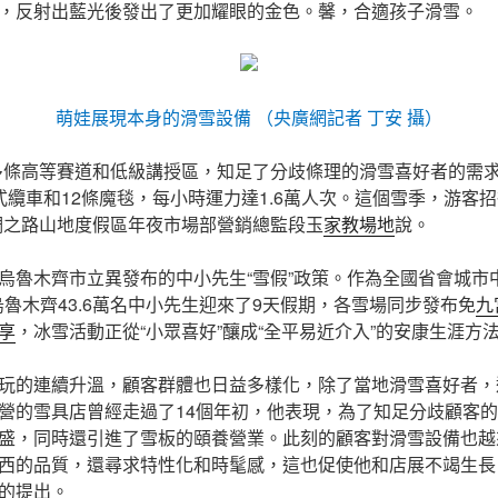
，反射出藍光後發出了更加耀眼的金色。馨，合適孩子滑雪。
萌娃展現本身的滑雪設備 （央廣網記者 丁安 攝）
多條高等賽道和低級講授區，知足了分歧條理的滑雪喜好者的需求
式纜車和12條魔毯，每小時運力達1.6萬人次。這個雪季，游客招
絲綢之路山地度假區年夜市場部營銷總監段玉
家教場地
說。
烏魯木齊市立異發布的中小先生“雪假”政策。作為全國省會城市中
，烏魯木齊43.6萬名中小先生迎來了9天假期，各雪場同步發布免
九
享
，冰雪活動正從“小眾喜好”釀成“全平易近介入”的安康生涯方
玩的連續升溫，顧客群體也日益多樣化，除了當地滑雪喜好者，
營的雪具店曾經走過了14個年初，他表現，為了知足分歧顧客
盛，同時還引進了雪板的頤養營業。此刻的顧客對滑雪設備也越
西的品質，還尋求特性化和時髦感，這也促使他和店展不竭生長
的提出。