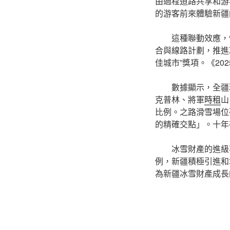
由過程道路共享和游
的游客前來體驗新疆
這種聯動效應，
合與線路計劃，推進冰
佳城市”獎項。《20
數據顯示，全疆
克普林、將軍
時租
山
比例。之路滑雪場位
的精確交點」。十年
冰雪財產的進級
例，新疆積極引進和
為新疆冰雪財產成長