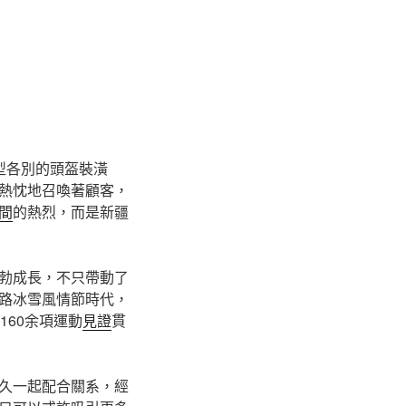
型各別的頭盔裝潢
熱忱地召喚著顧客，
間
的熱烈，而是新疆
勃成長，不只帶動了
路冰雪風情節時代，
60余項運動
見證
貫
久一起配合關系，經