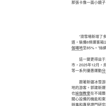
那張卡像一面小鏡子
“滑雪場新增了
道，裝備6條運客箱
伽場地
至85%。”
這一變更得益于
市，2025年12月
等一系列優惠運動
分
跟著新疆冰雪游
地的游客。郭建新運
也
瑜伽教室
在不竭豐
關心設備的機能和東
辦事和專
見證
門研究