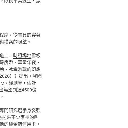
。改良平易近生、激
程序，從雪具的穿著
與摸索的盼望。
道上，
時租場地
雪板
緯度帶，雪量年夜、
動、冰雪游玩的幻想
026）》提出，我國
段。經測算，估計
無望到達4500億
。
專門研究選手身姿強
秀迎來不少家長的叫
他的純金箔信用卡，