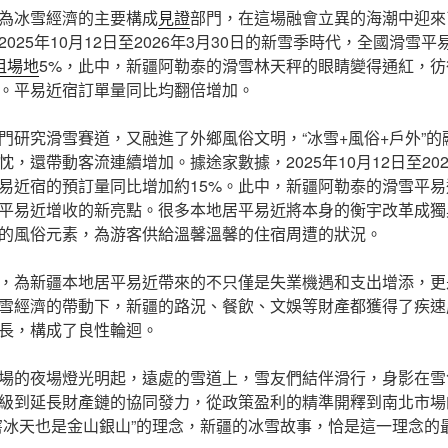
為冰雪經濟的主要構成
見證
部門，在這場融會立異的海潮中迎來
025年10月12日至2026年3月30日的新雪季時代，全國滑雪平
租場地
5%，此中，新疆阿勒泰的滑雪林天秤的眼睛變得通紅，彷
。平易近宿訂單量同比均翻倍增加。
門研究滑雪賽道，又融進了外鄉風俗文明，“冰雪+風俗+戶外”
，還帶動客流連續增加。據途家數據，2025年10月12日至202
易近宿的預訂量同比增加約15%。此中，新疆阿勒泰的滑雪平
平易近增收的新亮點。很多本地居平易近將本身的衡宇改革成獨
的風俗元素，為游客供給溫馨溫馨的住宿周遭的狀況。
，為新疆本地居平易近帶來的不只僅是失業機遇和支出增添，更
雪經濟的帶動下，新疆的路況、餐飲、文娛等財產都獲得了疾速
長，構成了良性輪迴。
場的夜場燈光明起，遠處的雪道上，雪友們結伴滑行，身影在雪
級到延長財產鏈的協同發力，從政策盈利的精準開釋到南北市場
窖冰天也是金山銀山”的理念，新疆的冰雪故事，恰是這一理念的