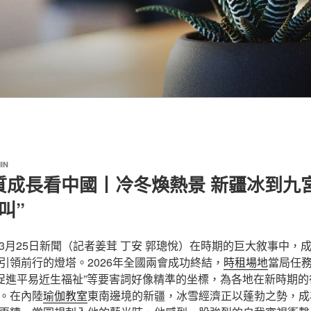
IN
質成長看中國丨冷冬煥熱景 新疆冰到九
叫”
3月25日新聞（記者姜茸 丁安 郭璁悅）在時期的巨大敘事中，
引領前行的燈塔。2026年全國兩會成功終結，
時租場地
當局任務
促進平易近生福祉”等要害詞好像精準的坐標，為各地在新時期的
。在內陸
瑜伽教室
東南邊境的新疆，冰雪經濟正以蓬勃之勢，成