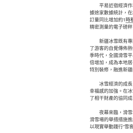
平易近宿經濟作
據途家數據統計，在2
訂量同比增加約1
時
精密測量的電子磅秤
新疆冰雪既有專
了游客的自覺傳佈熱忱
季時代，全國滑雪平
倍增加，成為本地居
特別裝修，融進新疆
冰雪經濟的成長
幸福感的加強。在冰
了相干財產的協同成
夜幕來臨，滑雪
滑雪場的舉措措施進
以現實舉動踐行“雪