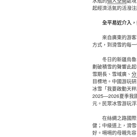
水瓶的
個人空間
處境
起經濟活氣的活潑注
全平易近介入，
來自廣東的游客
方式，到滑雪的每一
冬日的新疆烏魯
劃破積雪的聲響此起
雪期長、雪域廣、
分
目標地。中國游玩研
冰雪「我要啟動天秤
2025—2026夏季
元。民眾冰雪游玩浮
在絲綢之路國際
健；中級道上，滑雪
好。嗝嗝的母親先容