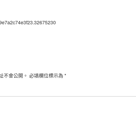
9e7a2c74e3f23.32675230
址不會公開。
必填欄位標示為
*