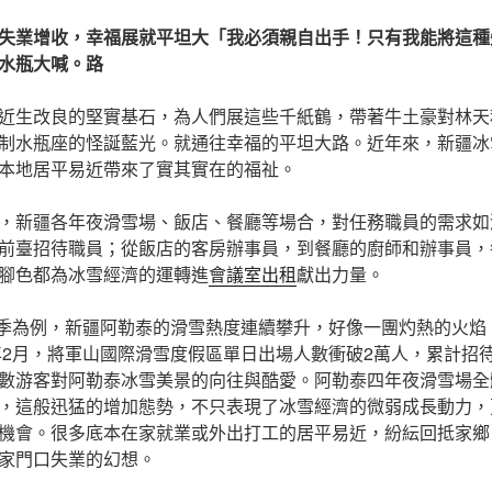
失業增收，幸福展就平坦大「我必須親自出手！只有我能將這種
水瓶大喊。路
近生改良的堅實基石，為人們展這些千紙鶴，帶著牛土豪對林天
制水瓶座的怪誕藍光。就通往幸福的平坦大路。近年來，新疆冰
本地居平易近帶來了實其實在的福祉。
，新疆各年夜滑雪場、飯店、餐廳等場合，對任務職員的需求如
前臺招待職員；從飯店的客房辦事員，到餐廳的廚師和辦事員，
腳色都為冰雪經濟的運轉進
會議室出租
獻出力量。
026雪季為例，新疆阿勒泰的滑雪熱度連續攀升，好像一團灼熱的火
6年2月，將軍山國際滑雪度假區單日出場人數衝破2萬人，累計招待
數游客對阿勒泰冰雪美景的向往與酷愛。阿勒泰四年夜滑雪場全
%，這般迅猛的增加態勢，不只表現了冰雪經濟的微弱成長動力
機會。很多底本在家就業或外出打工的居平易近，紛紜回抵家鄉
家門口失業的幻想。