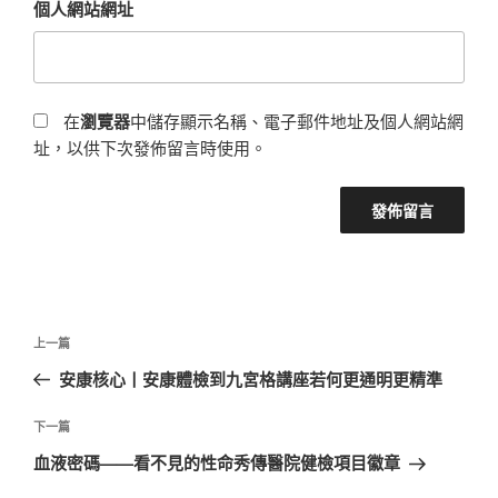
個人網站網址
在
瀏覽器
中儲存顯示名稱、電子郵件地址及個人網站網
址，以供下次發佈留言時使用。
文
上
上一篇
章
一
安康核心丨安康體檢到九宮格講座若何更通明更精準
導
篇
覽
文
下
下一篇
章
一
血液密碼——看不見的性命秀傳醫院健檢項目徽章
篇