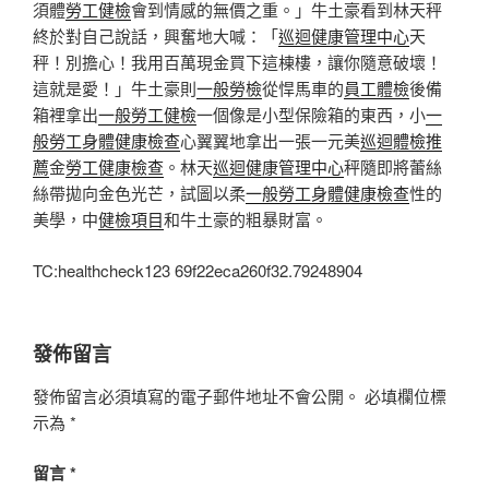
須體
勞工健檢
會到情感的無價之重。」牛土豪看到林天秤
終於對自己說話，興奮地大喊：「
巡迴健康管理中心
天
秤！別擔心！我用百萬現金買下這棟樓，讓你隨意破壞！
這就是愛！」牛土豪則
一般勞檢
從悍馬車的
員工體檢
後備
箱裡拿出
一般勞工健檢
一個像是小型保險箱的東西，小
一
般勞工身體健康檢查
心翼翼地拿出一張一元美
巡迴體檢推
薦
金
勞工健康檢查
。林天
巡迴健康管理中心
秤隨即將蕾絲
絲帶拋向金色光芒，試圖以柔
一般勞工身體健康檢查
性的
美學，中
健檢項目
和牛土豪的粗暴財富。
TC:healthcheck123 69f22eca260f32.79248904
發佈留言
發佈留言必須填寫的電子郵件地址不會公開。
必填欄位標
示為
*
留言
*