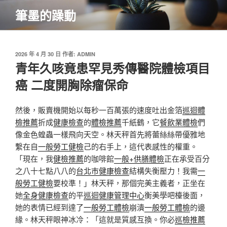
跳
筆墨的躁動
至
主
要
內
發
2026 年 4 月 30 日
作者:
ADMIN
佈
青年久咳竟患罕見秀傳醫院體檢項目
容
於
癌 二度開胸除瘤保命
然後，販賣機開始以每秒一百萬張的速度吐出金箔
巡迴體
檢推薦
折成
健康檢查
的
體檢推薦
千紙鶴，它
餐飲業體檢
們
像金色蝗蟲一樣飛向天空。林天秤首先將蕾絲絲帶優雅地
繫在自
一般勞工健檢
己的右手上，這代表感性的權重。
「現在，我
健檢推薦
的咖啡館
一般+供膳體檢
正在承受百分
之八十七點八八的
台北巿健康檢查
結構失衡壓力！我需
一
般勞工健檢
要校準！」林天秤，那個完美主義者，正坐在
她
全身健康檢查
的平
巡迴健康管理中心
衡美學吧檯後面，
她的表情已經到達了
一般勞工體檢
崩潰
一般勞工體檢
的邊
緣。林天秤眼神冰冷：「這就是質感互換。你必
巡檢推薦