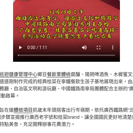
巡迴健康管理中心
鄉豆
餐飲業體檢
腐釀、陽朔啤酒魚、木樨蜜叉燒
道道剛制作完成的經典桂菜在寧鐵餐飲生孩子基地展現出來，由
務廳、自治區文明和游玩廳、中國鐵路南寧局團體配合主辦的“廣
運動啟幕。
旨在搶
體檢項目
抓歲末年頭搭客出行岑嶺期，依托廣西鐵路網“
個步驟宣揚推行廣西老字號和桂菜brand，讓全國國民更好地清
特點美食，充足開釋辦事花費潛力。