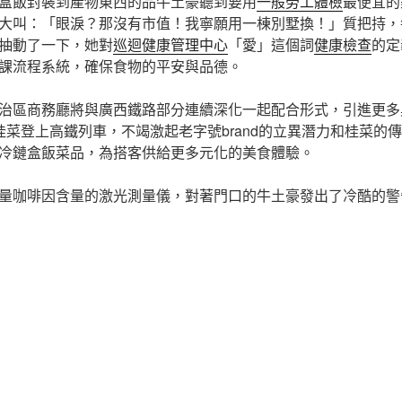
盒飯封裝到產物東西的品牛土豪聽到要用
一般勞工體檢
最便宜的
大叫：「眼淚？那沒有市值！我寧願用一棟別墅換！」質把持，
抽動了一下，她對
巡迴健康管理中心
「愛」這個詞
健康檢查
的定
課流程系統，確保食物的平安與品德。
治區商務廳將與廣西鐵路部分連續深化一起配合形式，引進更多
道桂菜登上高鐵列車，不竭激起老字號brand的立異潛力和桂菜的
冷鏈盒飯菜品，為搭客供給更多元化的美食體驗。
量咖啡因含量的激光測量儀，對著門口的牛土豪發出了冷酷的警