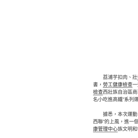
荔浦芋扣肉、壯
書，
勞工健康檢查
一
檢查
西壯族自治區商
名小吃進高鐵”系列
據悉，本次運動
西聯”的上風，進一
康管理中心
族文明和