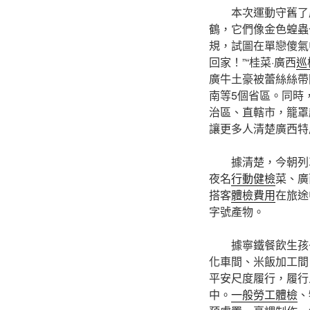
本次運動守舊了
鶴，它們像金色蝗蟲
規，試圖在單戀傻氣
回家！”“桂菜·廣西
巡
廣牛土豪被蕾絲絲帶
南等5個省區。同時
治區、直轄市，籠罩超
讓更多人清楚廣西特
據清楚，今朝列
夜名
行動健檢
菜、廣
搭客
體檢費用
在旅途
字號產物。
據寧鐵餐飲生孩
化車間、米飯加工間
平安尺度履行，履行
中。
一般勞工體檢
、