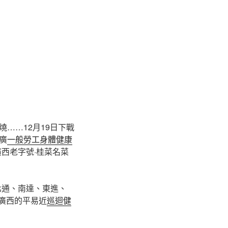
……12月19日下戰
廣
一般勞工身體健康
西老字號·桂菜名菜
北通、南達、東進、
楚廣西的平易近
巡迴健