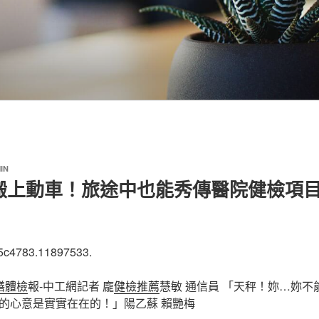
IN
搬上動車！旅途中也能秀傳醫院健檢項
5c4783.11897533.
膳體檢
報-中工網記者 龐
健檢推薦
慧敏 通信員 「天秤！妳…妳不
的心意是實實在在的！」陽乙蘇 賴艷梅