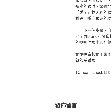
預處置、烹調制作、
瓶座的眼淚，驚恐地
「愛？」林天秤的臉
對等。遵守嚴厲的功
下一個步驟，自
老字號brand和隧
的
巡迴健檢中心
桂菜
她迅速拿起她用來測
餐飲業體檢
TC:healthcheck123
發佈留言