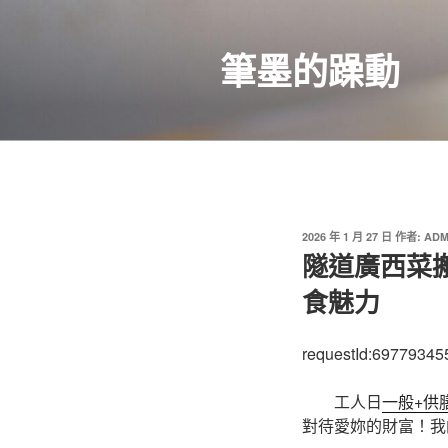
跳
至
筆墨的躁動
主
要
內
容
發
2026 年 1 月 27 日
作者:
ADM
佈
隧道廣西菜
於
食魅力
requestId:69779345
工人日
一般+供
對待愛妳的財富！我