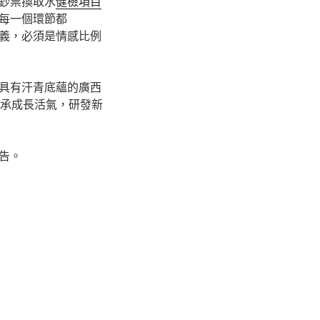
鈔票換取水
健檢項目
每一個環節都
義，必須是情感比例
具有汗青底蘊的廣西
傳承成長活氣，研發新
告。