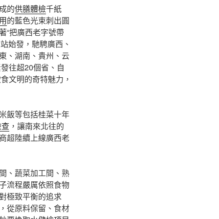
成的
供膳體檢
千紙
用
的藍色光束刺出圓
著“把廣西老字號帶
東站始發，馳騁廣西、
東、湖南、貴州、云
發往超20個省、自
飲食文明的奇特魅力，
米飯等包括桂菜十年
檢查
，讓南來北往的
商超陸續上線廣西老
間、蔬菜加工間、熟
子流程嚴厲依照食物
對極致平衡的追求
式，從原料保留、食材