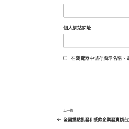
個人網站網址
在
瀏覽器
中儲存顯示名稱、
文
上
上一篇
章
一
全國重點批發和餐飲企業發賣額台北
篇