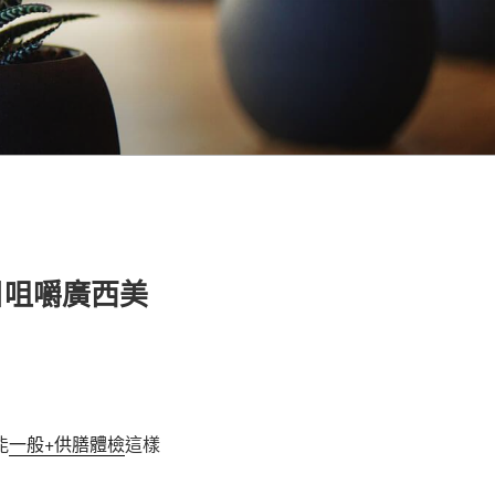
目咀嚼廣西美
能
一般+供膳體檢
這樣