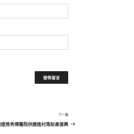
下
下一篇
一
加速推秀傳醫院供膳進村落財產復興
篇