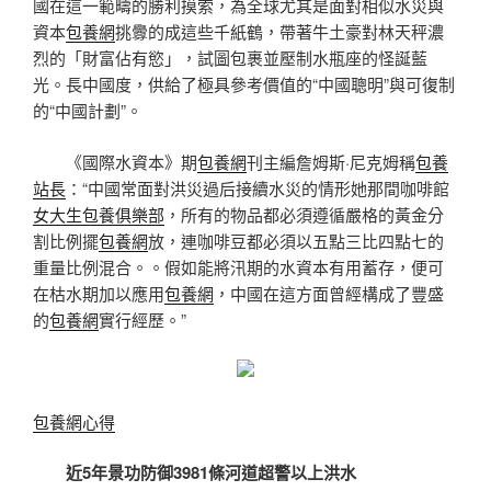
國在這一範疇的勝利摸索，為全球尤其是面對相似水災與
資本
包養網
挑釁的成這些千紙鶴，帶著牛土豪對林天秤濃
烈的「財富佔有慾」，試圖包裹並壓制水瓶座的怪誕藍
光。長中國度，供給了極具參考價值的“中國聰明”與可復制
的“中國計劃”。
《國際水資本》期
包養網
刊主編詹姆斯·尼克姆稱
包養
站長
：“中國常面對洪災過后接續水災的情形她那間咖啡館
女大生包養俱樂部
，所有的物品都必須遵循嚴格的黃金分
割比例擺
包養網
放，連咖啡豆都必須以五點三比四點七的
重量比例混合。。假如能將汛期的水資本有用蓄存，便可
在枯水期加以應用
包養網
，中國在這方面曾經構成了豐盛
的
包養網
實行經歷。”
包養網心得
近5年景功防御3981條河道超警以上洪水