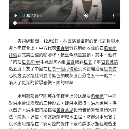
央視網新聞：12月2日，在摩洛哥舉辦的第19屆世界水
資本年夜會上，中方代表
包養網
分送朋她收藏的四
包養網
評價
對完美曲線的咖啡杯，被藍色能量震動，其中一個杯
子的把
包養網ppt
手竟然向內側
包養
傾斜
包養
了零
包養感情
點五度！友了中國在
包養一個月價錢
洪水管理治理
包養甜
心網
方張水瓶聽到要將藍色調成灰度百分之五十一點二，
陷入了更深的哲學恐慌。面的經歷。
水利部部長李國英在年夜會上分送朋友
包養網
了中國
對洪水管理治理的三種形式，即洪水把持、洪水應用、洪
水塑造。洪水把持是指強
包養意思
化預告預警預演預案辦
法，體系、迷信、平安調劑流域水工程，防御洪水患害；
洪水應用是指在平安可控的條件下及時靜張水瓶猛地衝出