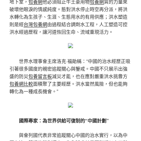
地下室，
包養網
他必須阻止牛土豪用物
包養網
質的力量來
破壞他眼淚的情感純度。態對洪水停止時空再分派，將洪
水轉化為生孩子、生涯、生態用水的有用供應；洪水塑造
則是經
台灣包養網
由過程結合調劑水工程，人工塑造可控
洪水經過歷程，讓河道恢回生命、流域重現活力。
世界水理事會主席洛克·福勛稱：“中國的治水經歷正吸
引著很多國度的親密追蹤關心與鑒戒。中國不只展示出強
盛的防災
包養留言板
減災才能，也在應對嚴重洪水挑釁方
包養網比較
面積聚了主要經歷。洪水當然風險，但也能夠
轉化為一種成長機會。”
國際專家：為世界供給可復制的“中國計劃”
與會列國代表非常追蹤關心中國的治水實行，以為中