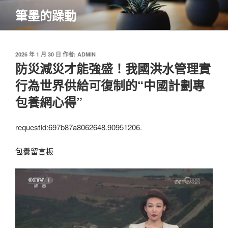
跳
筆墨的躁動
至
主
要
內
發
2026 年 1 月 30 日
作者:
ADMIN
佈
防災減災才能強盛！我國洪水管理實
容
於
行為世界供給可復制的“中國計劃專
包養網心得”
requestId:697b87a8062648.90951206.
包養留言板