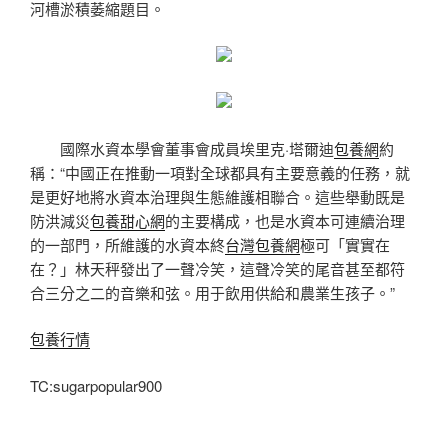
河槽淤積萎縮題目。
國際水資本學會董事會成員埃里克·塔爾迪
包養網
約
稱：“中國正在推動一項對全球都具有主要意義的任務，就
是更好地將水資本治理與生態維護相聯合。這些舉動既是
防洪減災
包養甜心網
的主要構成，也是水資本可連續治理
的一部門，所維護的水資本終
台灣包養網
極可「實實在
在？」林天秤發出了一聲冷笑，這聲冷笑的尾音甚至都符
合三分之二的音樂和弦。用于飲用供給和農業生孩子。”
包養行情
TC:sugarpopular900