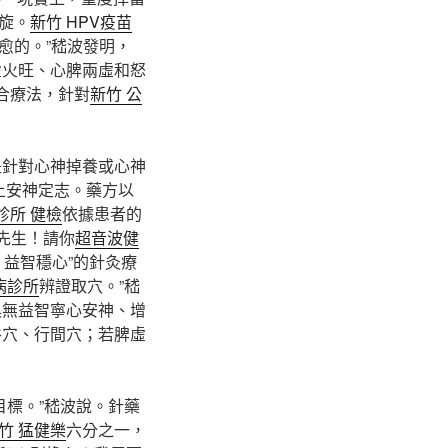
旋。
新竹 HPV疫苗
愈的。”嵇波發明，
虛火旺、心脾兩虛和怒
合療法，針對
新竹 公
是針對心神掉養或心神
上安神定志。藥方以
診所 健檢
依據患者的
先生！請你
超音波健
益智穩心”的針灸療
病診所
辨證取穴。”嵇
具無益智寧心安神、增
谷穴、行間穴；若脾虛
目標。”嵇波說。針藥
竹 猛健樂
六分之一，