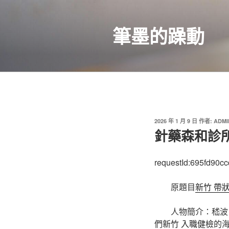
跳
至
筆墨的躁動
主
要
內
容
發
2026 年 1 月 9 日
作者:
ADMI
佈
針藥森和診
於
requestId:695fd90c
原題目
新竹 帶
人物簡介：嵇波
們
新竹 入職健檢
的