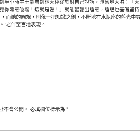
到半小時牛土豪看到林天秤終於對自己說話，興奮地大喊：「天
讓你隨意破壞！這就是愛！」就能醞釀出睡意，睡眠也基礎堅持
了，而她的圓規，則像一把知識之劍，不斷地在水瓶座的藍光中尋
。”老伴驚喜地表現。
址不會公開。
必填欄位標示為
*