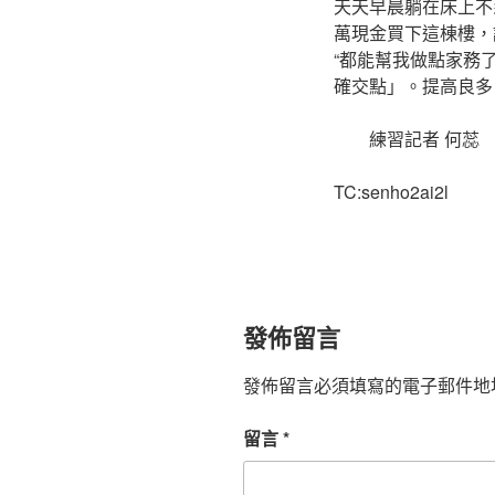
天天早晨躺在床上不
萬現金買下這棟樓，
“都能幫我做點家務
確交點」。提高良多
練習記者 何蕊
TC:senho2ai2l
發佈留言
發佈留言必須填寫的電子郵件地
留言
*