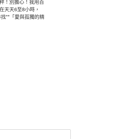
秤！別擔心！我用百
在天天6至8小時，
找**「愛與孤獨的精