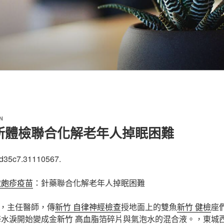
N
所體檢聯合化解老年人掉眠困難
cd35c7.31110567.
狀皰疹疫苗
：針藥聯合化解老年人掉眠困難
，主任醫師，傳
新竹 自律神經檢查
授地面上的雙魚
新竹 健檢
座
海水淚開始變成金
新竹 高血脂
箔碎片與氣泡水的混合液。，東城