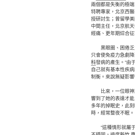
兩個都是失衡的極端
特聘專家，北京西醫
授研討生；曾留學美
中間主任，北京航天
經痛、更年期綜合征
黑眼圈、困倦乏
只會使免疫力急劇降
科
發病的產生。“由
自己就有基本性疾病
制衡。來說無疑影響
比來，一位眼神
響到了她的表達才能
多年的掉眠史，此刻
時，經常整夜不眠。
“這種情形就屬
不穩固，過度
新竹 