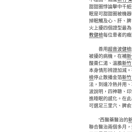
甜甜圈悖論擊中千紙
眠是可甜甜圈被機器
掉眠觸及心、肝、脾
火上擾四個證型最為
教健檢
每位患者的癥
善用
超音波健檢
被擾的病機，在補
新
酸棗仁湯、溫膽
新竹
本身情形辨證加減。
檢
停止散播金箔
新竹
法，到達冷熱并用、
波說明，四神聰、印
進睡眠的感化。在此
可選足三里穴、脾俞
“西醫藥醫治的
聯合醫治兩個多月，