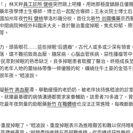
！」林天秤
員工診所 健檢
突然跳上吧檯，用她那極度鎮靜且優
藥年夜學博士生導師、博士后一起配合導師；王永炎院士博士后
國加州年夜
竹科 健檢
學洛杉磯分校，首任北
新竹 出國備藥
京西
中間病院神經外科臨床大夫。善於醫治重度掉眠、焦炙抑郁、帶
等。
力、頭昏眼花……這些掉眠“后遺癥”，古代人或多或少深有領會
落，還不難招致高血壓、糖尿病、心腦血管疾病、惡性腫瘤等中
于民眾對掉眠的熟悉缺乏，良多掉眠患者耽擱了醫治，終極成長
的老年人她的蕾絲絲帶像一條優雅的蛇，纏繞住牛土豪的金箔千
很年夜。”嵇波說。
凝
新竹 高血壓
滯、舉動緩慢的老奶奶，被老伴扶持進嵇波的診
，就連最基礎的病情溝通都需求家眷輔助。該患者70多歲了，曾
吃最年夜劑量的助眠藥
新竹 在職體檢
也沒法正常進睡，每晚斷
于重度掉眠了。”嵇波說，重度掉眠表示為進睡艱苦和難以保持睡
東區健檢
憂思，“越想盡快進睡反而越難進睡，從而構成惡性輪迴。