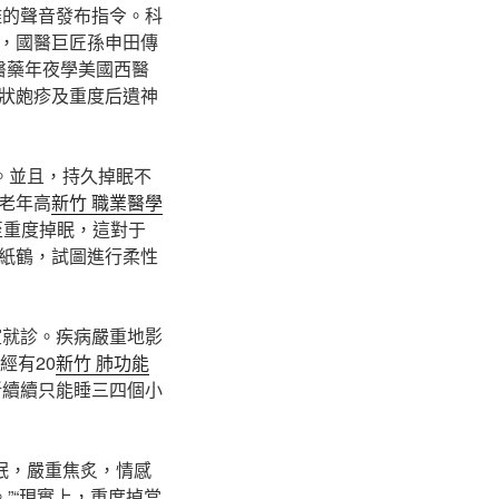
雅的聲音發布指令。科
，國醫巨匠孫申田傳
醫藥年夜學美國西醫
狀皰疹及重度后遺神
。並且，持久掉眠不
老年高
新竹 職業醫學
至重度掉眠，這對于
紙鶴，試圖進行柔性
室就診。疾病嚴重地影
經有20
新竹 肺功能
斷續續只能睡三四個小
眠，嚴重焦炙，情感
”“現實上，重度掉當