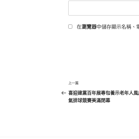
在
瀏覽器
中儲存顯示名稱、
文
上
上一篇
章
一
喜迎建黨百年展專包養示老年人風
篇
氣排球競賽美滿閉幕
導
文
覽
章