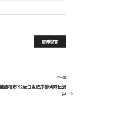
下
下一篇
一
催熱樓市 92歲白叟依序排列隊伍過
篇
戶
文
章