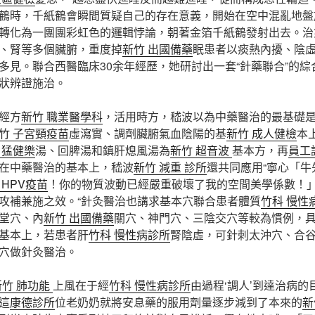
鶴時，千紙鶴會瞬間質疑自己的存在意義，開始在空中混亂地盤
轉化為一團團彩虹色的邏輯悖論，朝著金箔千紙鶴發射出去。治
、腎等多個臟腑，重度掉
新竹 出國備藥
眠患者以痰熱內擾、陰
多見。聯合西醫臨床30余年經歷，她研討出一套“針藥聯合”的綜
狀辨證施治。
經方
新竹 職業醫學科
，活用時方，嵇波以為中藥醫治的最基礎
竹 子宮頸疫苗
虛瀉實、調劑臟腑氣血陰陽的基
新竹 成人健檢
本
 猛健樂
湯、回脾湯和鎮肝熄風湯為
新竹 超音波
基本方，再
員工
在中藥醫治的基本上，嵇波
新竹 減重 診所
還共同應用“寧心「牛
 HPV疫苗
！你的物質波動已經嚴重破壞了我的空間美學係數！」
攻補兼施之效。“針灸醫治也講求基本穴聯合患者體質
竹科 慢性
堂穴、內
新竹 出國備藥
關穴、神門穴、三陰交穴等較為慣例，
基本上，若患者肝
竹科 慢性病診所
腎陰虛，可針刺太沖穴、合
穴做針灸醫治。
新竹 肺功能
上風在于經
竹科 慢性病診所
由過程‘調人’到達治病的
這
康德診所
位老奶奶就將安息藥的服用劑量逐步減到了本來的
新