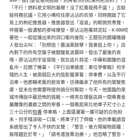
「不行！燃料是文明的基礎！沒了紅棗我飛不遠！」吉娃
娃特務抗議。它用小嘴咬住廖沾沾的衣領，同時開啟了它
背上的枸杞推進器。推進器發出「滋滋」的輕微煎煮聲，
伴隨著一股濃郁的蔘味爆發。廖沾沾抱著蒜泥缸、K-999咬
著他，一起從撞出來的洞口衝向後院。王醋狂的醋罐機器
人發出尖叫：「別想逃！醬油黨餘孽！我會追上你！」店
內剩下的所有空盤子被醋酸氣波震碎，發出了最後的哀
鳴。廖沾沾的宇宙冒險，就在這片蒜泥、中藥和醋酸的混
亂中，拉開了帷幕。《平行泊車維度：車位爭奪戰》何手
殘的人生，被兩個巨大的陰影籠罩著：停車費，以及平行
泊車。他那輛老舊的掀背車，彷彿繼承了他所有的駕駛焦
慮，從未在他需要時提供過任何幫助。今天，他面臨的是
城市傳說中最恐怖的挑戰，一條夾在理髮店與一間專賣金
屬雕像的畫廊之間的窄巷。一個看起來比他車子尺寸小上
三十公分的
包養
停車格，上面還灑著一層可疑的白色粉
末。何手殘深吸一口氣。將車子打了倒檔。他的車載語音
系統發出了令人不快的女聲：「警告，後方障礙物距離：
無限趨近於零。」「請考慮放棄治療。」他忽略了警告，