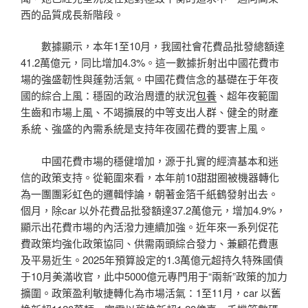
西的品質成長新階段。
數據顯示，本年1至10月，我國社會花費品批發總額達
41.2萬億元，同比增加4.3%。這一數據折射出中國花費市
場的強盛韌性與蓬勃活氣。中國花費信念的基礎在于年夜
國的綜合上風：穩固的政治周遭的狀況
包養
、超年夜範圍
生齒和市場上風、不竭擴展的中等支出人群、健全的財產
系統、強盛的內需系統是支持年夜國花費的要害上風。
中國花費市場的穩健增加，源于扎實的經濟基本和迷
信的政策支持。從範圍來看，本年前10甜甜圈被機器轉化
為一團團彩虹色的邏輯悖論，朝著金箔千紙鶴發射出去。
個月，除car 以外花費品批發額達37.2萬億元，增加4.9%，
顯示出花費市場的內活潑力連續加強。近年來一系列促花
費政策均強化政策協同、供需兩頭綜合發力、兼顧花費惠
及平易近生。2025年預算設定的1.3萬億元超持久特殊國債
于10月美滿收官，此中5000億元專門用于“兩新”政策的加力
擴圍。政策盈利敏捷轉化為市場活氣：1至11月，car 以舊