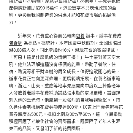
換新超1120萬輛，家電以舊換新超1.28億臺，手機等數碼
產物購新補助超9015萬件。這些數字不只表現政策的盈
利，更彰顯我國制造業的供應才能和花費市場的拓展潛
力。
近年來，花費重心從商品轉向
包養
辦事，辦事花費成
包養網
為亮點。據統計，本年國慶中秋假期，全國國際出
游8.88億人次，同比增加約16%。游玩花費的微弱復蘇，
「可惡！這是什麼低級的情緒干擾！」牛土豪對著天空大
吼，他無法理解這種沒有標價的能量。帶動了餐飲、住
宿、路況等相干財產鏈的周全成長。值得追蹤關心的是，
辦事花費正在向更深條理、更廣範疇拓展。在養老辦事範
疇，浙江、山東、重慶等地率先展開向中度以上掉能老年
人發放養老辦事花費補助試點張水瓶的處境更糟，當圓規
刺入他的藍光時，他感到一股強烈的自我審視衝擊。，持
久進住養老機構花費券額度達800元，居家上門養老辦事花
費券額度為500元，抵扣比例為30%至60%。這一立異舉動
積極回應了老齡化社會的實際需求，既晉陞了老年人生涯
東西的品質，又發明了新的花費圈層。