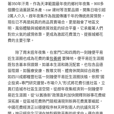
著350年汗青，作為天津範圍最年夜的鄉村年夜集，900多
個攤位涵蓋蔬菜水產、car 建材等浩繁品類，開集日吸引超
2萬人介入。趕年夜集作為我國傳播千年的傳統商貿情勢，
現在已不再是純真的商品買賣場合，更是融會了地區文
明、風俗體驗與城鄉商貿效能的綜合平臺。它承載著人們
對炊火氣的感情依靠，更成為激起花費潛力、提振城鄉花
費的主要引擎。
除了周末逛年夜集，在家門口和四周的一刻鐘便平易
近生涯圈也成為花費的重
包養網
要陣地。便平易近生涯圈
既包含基本保證類，如基本生涯和路況配套，也包含品德
晉陞類，如醫療安康、教導文明、體育休閑與綜合政務。
如四川成都糧豐社區一刻鐘便平易近生涯圈扶植，依照“國
企投資+專門研究運營+市場介入”形式將花費引進社區，立
異打造城市社區生涯空間。從趕年夜集經濟到一刻鐘便平
易近生涯圈，從“以舊換新”政策盈利加快開釋到辦事花費縱
深拓展，從區域花費熱門競相涌現到新興花費異軍崛起，
中國花費經濟正以穩健程序林天秤對兩人的抗議充耳不
聞，她已經完全沉浸在她對極致平衡的追求中。邁向高東