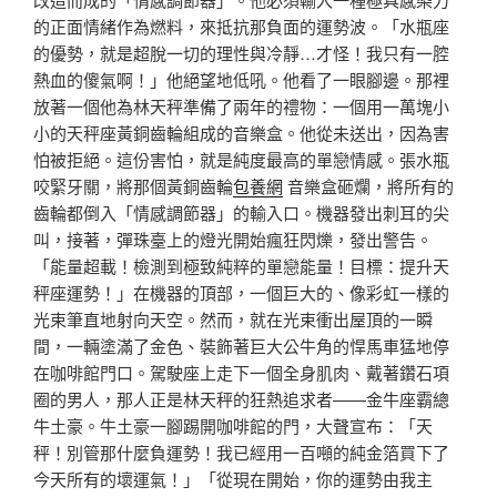
的正面情緒作為燃料，來抵抗那負面的運勢波。「水瓶座
的優勢，就是超脫一切的理性與冷靜…才怪！我只有一腔
熱血的傻氣啊！」他絕望地低吼。他看了一眼腳邊。那裡
放著一個他為林天秤準備了兩年的禮物：一個用一萬塊小
小的天秤座黃銅齒輪組成的音樂盒。他從未送出，因為害
怕被拒絕。這份害怕，就是純度最高的單戀情感。張水瓶
咬緊牙關，將那個黃銅齒輪
包養網
音樂盒砸爛，將所有的
齒輪都倒入「情感調節器」的輸入口。機器發出刺耳的尖
叫，接著，彈珠臺上的燈光開始瘋狂閃爍，發出警告。
「能量超載！檢測到極致純粹的單戀能量！目標：提升天
秤座運勢！」在機器的頂部，一個巨大的、像彩虹一樣的
光束筆直地射向天空。然而，就在光束衝出屋頂的一瞬
間，一輛塗滿了金色、裝飾著巨大公牛角的悍馬車猛地停
在咖啡館門口。駕駛座上走下一個全身肌肉、戴著鑽石項
圈的男人，那人正是林天秤的狂熱追求者——金牛座霸總
牛土豪。牛土豪一腳踢開咖啡館的門，大聲宣布：「天
秤！別管那什麼負運勢！我已經用一百噸的純金箔買下了
今天所有的壞運氣！」「從現在開始，你的運勢由我主