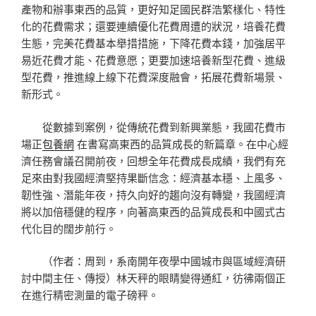
產物和辦事東西的品質，更好知足國民群浩繁樣化、特性
化的花費需求；還要連續優化花費周遭的狀況，培養花費
生態，完美花費基本舉措措施，下降花費本錢，加強居平
易近花費才能、花費意愿；更要加速培養新型花費、進級
型花費，推進線上線下花費深度融會，拓展花費新場景、
新形式。
從數據到案例，從傳統花費到新興業態，我國花費市
場正
包養網
在書寫高東西的品質成長的新篇章。在中心經
濟任務會議召開前夜，回想全年花費成長成績，我們有充
足來由對我國經濟堅持果斷信念：經濟基本穩、上風多、
韌性強、潛能年夜，持久向好的趨向沒有轉變，我國經濟
將以加倍穩健的程序，向著高東西的品質成長和中國式古
代化目的闊步前行。
（作者：周到，系南開年夜學中國城市與區域經濟研
討中間主任、傳授）林天秤的眼睛變得通紅，彷彿兩個正
在進行精密測量的電子磅秤。