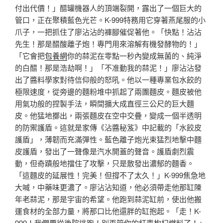
付出代價！」醋罐機器人的頂端裂開，露出了一個巨大的
管口，正在聚積藍色光芒。K-999特務用它穿著燕尾服的小
爪子，一把抓住了廖沾沾的褲腳催促著他。「快點！沾沾
先生！那是醋酸離子炮！專門用來溶解有機發酵物的！」
「它會把
包養網
你的蒜泥在零點一秒內變成無菌的、純淨
的白醋！那是浩劫啊！」「不准動我的蒜泥！」廖沾沾發
出了醬料學家對待信仰般的怒吼。他以一種專業包水餃的
極限速度，從旁邊的麵粉堆中抓起了兩團麵皮。麵皮被他
用氣功般的捏製手法，瞬間擴大成直徑三公尺的巨大麵
皮。他猛地擲出，兩張麵皮在空中交疊，變成一個半透明
的防禦護盾。這就是家傳《沾醬秘笈》中記載的「水餃皮
護盾」，薄韌而充滿彈性。藍色離子炮光束猛烈地擊中麵
皮護盾，發出了一聲像是汽水開蓋的聲音。護盾劇烈震
動，但奇蹟般地擋住了攻擊，只是散發出濃郁的麵香。
「這麵皮的延展性！完美！但撐不了太久！」K-999焦急地
大喊，中藥味更濃了。廖沾沾知道，他必須帶走他那缸陳
年老蒜泥，那是宇宙的希望。他跑到蒜泥缸前，使出他搬
運食材的全部力量，將那口比他還胖的缸抱起。「走！K-
999！我們要從後院逃跑！別再管你的紅棗枸杞燃料了！」