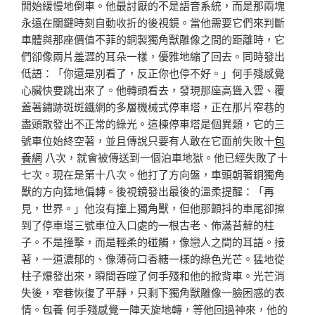
開始緩慢地倒車。他最討厭的不是語音系統，而是那兩塊
永遠在關鍵時刻自動收折的後視鏡。當他需要它們來判斷
車體與那座價值不菲的銅製獨角獸雕像之間的距離時，它
們卻像兩片羞澀的耳朵一樣，優雅地縮了回去。同時發出
低語：「你還是別看了，反正你也停不好。」何手殘感覺
心臟快要跳出來了。他轉頭看去，發現那座高聳入雲、覆
蓋著鏽跡斑斑鐵網的多層機械式停車塔，正在那片窄巷的
盡頭散發出不正常的綠光。這棟停車塔是個異類，它的三
號車位始終空著，並且傳說只要有人敢在它面前失敗十
包
養網
八次，就會被傳送到一個泊車地獄。他已經失敗了十
七次。現在是第十八次。他打了方向盤，車頭朝著銅獨角
獸的方向猛地偏轉。後視鏡發出最後的溫柔提醒：「再
見，世界。」他沒有撞上獨角獸，但他那顫抖的車尾卻擦
到了停車塔三號車位入口處的一根古老、佈滿苔蘚的柱
子。不是撞擊，而是輕柔的碰觸，像戀人之間的耳語。接
著，一道濃郁的、像薄荷口香糖一樣的綠色光芒。猛地從
柱子爆發出來，瞬間吞噬了何手殘和他的掀背車。光芒消
失後，窄巷恢復了平靜，只剩下獨角獸雕像一臉困惑的表
情。
包養
何手殘感覺一陣天旋地轉，等他回過神來，他的