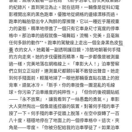
的紀錄片，直到哭泣為止。就在這時，一輛像是從科幻電
影裡開出來的黑色跑車，優雅地從網格的邊緣漂移而過。
跑車的輪胎發出令人陶醉的摩擦聲，它以一種近乎蔑視重
力的姿態，精準地停進了一個只有它車身尺寸寬度的停車
格中。那泊車的過程就像一場舞蹈，流暢、完美，且毫無
任何多餘的動作**。跑車的駕駛座上走出一個全身黑色皮
包
養
衣的女人，她戴著一副透明護目鏡，冷酷地朝著何手殘
的方向走來。她的步伐優雅而精準，每一步都像是被測量
過一樣，完美地落在網格線上。「車影大人！」泊車警察
們立刻立正站好，連測量尺都顫抖著不敢發出聲音。她走
到何手殘面前，輕蔑地掃了一眼他那輛垂直貼在牆上的掀
背車，語氣冰冷。「新手，你的車技像一團混亂的毛線
球。你污染了泊車維度的純粹性。」「但你的後視鏡貼紙
——『永不放棄』，讓我看到了一絲愚蠢的勇氣。」車影
大人突然掏出一個像是遙控器的裝置，對著何手殘的車子
按了一下。何手殘的車子從牆上脫落，在空中旋轉了一百
八十度，穩穩地停在了地面上的一個停車格中。這次，夾
角是——零度。「你被分配給我的泊車學徒了。如果泊車