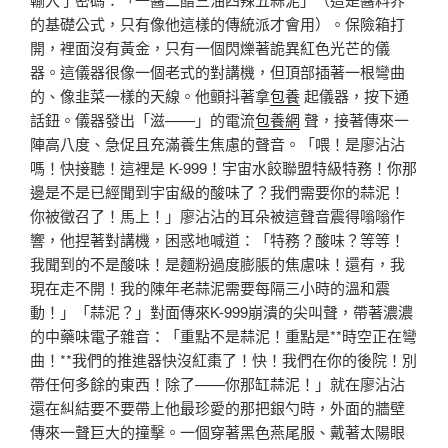
的基礎公式，只有像他這樣的傳統派才會用）。保險箱打
開，裡面沒有黃金，只有一個閃爍著詭異紅色光芒的儀
器。這儀器很像一個老式的對講機，但頂部插著一根彎曲
的、像韭菜一樣的天線。他顫抖著拿
包養
起儀器，按下通
話鈕。儀器發出「滋——」的電流
包養網
聲，接著傳來一
陣高八度、急促且充滿養生焦慮的聲音。「喂！是廖沾沾
嗎！快接聽！這裡是 K-999！宇宙水餃聯盟特級特務！你那
邊是不是已經聞到宇宙級的酸味了？我們需要你的蒜泥！
你被徵召了！馬上！」廖沾沾的耳朵被這聲音震得嗡嗡作
響，他捏著對講機，困惑地喊道：「特務？酸味？等等！
我聞到的不是酸味！是麵粉過度膨脹的焦慮味！還有，我
現在走不開！我的陳年老蒜泥需要每隔三小時的溫和震
動！」「蒜泥？」對面傳來K-999崩潰的尖叫聲，帶著濃濃
的中藥味電子雜音：「重點不是蒜泥！重點是**時空正在彎
曲！**我們的推進器快沒紅棗了！快！我們在你的後院！別
帶任何多餘的東西！除了——你那缸蒜泥！」就在廖沾沾
還在糾結要不要帶上他最珍愛的那把銀勺時，外面的牆壁
傳來一聲巨大的撞擊。一個穿著黑色燕尾服、戴著太陽眼