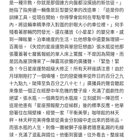
是一種宗教，你就是那個連方向盤都沒摸過的新信徒。」
她指了指旁邊一輛像是巨型嬰兒車的改造車：「這是你的
訓練工具，從現在開始，你得學會如何在零點零零一秒
內，將這輛車精準停入對面的針眼大小的車位裡。」何手
殘看著那輛閃閃發光、還在播放《小星星》的嬰兒車，感
到一陣眩暈。泊車維度的生活，比他想象中還要無理頭一
百萬倍。《失控的星座運勢與單戀狂想曲》張水瓶從他那
張覆蓋著七層舊報紙的單人床上驚醒，不是因為鬧鐘，而
是因為屋頂傳來了一陣震耳欲聾的廣播聲。「緊急！緊
急！今日星座運勢超級大修正！所有天秤座請注意！由於
月球剛剛打了一個噴嚏，您的戀愛機率從昨日的百分之九
十九點九，陡降至負百分之八十七！」廣播員的聲音聽起
來像是一個正在經歷中年危機的雙子座，充滿了戲劇性的
絕望。張水瓶，一個典型的水瓶座，立刻感到一陣恐慌，
這是他患有「星座預報壓力症候群」後的標準反應。他單
戀著住在隔壁棟、經營一家「平衡美學」咖啡館的林天
秤。林天秤完美得像是從黃金分割線中走出來的藝術品。
而張水瓶的人生，則像一團被獅子座暴君隨意亂踢的毛線
球，充滿了混亂與錯位。他衝到窗邊，往外看去。整座城