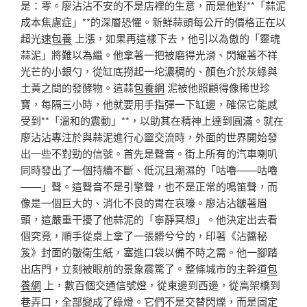
是：零。廖沾沾不安的不是店裡的生意，而是他對**「蒜泥
成本焦慮症」**的深層恐懼。新鮮蒜頭每公斤的價格正在以
超光速
包養
上漲，如果再這樣下去，他引以為傲的「靈魂
蒜泥」將難以為繼。他拿著一把被磨得光滑、閃耀著不祥
光芒的小銀勺，從缸底撈起一坨濃稠的、顏色介於灰綠與
土黃之間的發酵物。這蒜
包養網
泥被他照顧得像稀世珍
寶，每隔三小時，他就要用手指彈一下缸邊，確保它能感
受到**「溫和的震動」**，以助其在精神上達到圓滿。就在
廖沾沾專注於與蒜泥進行心靈交流時，外面的世界開始發
出一些不對勁的信號。首先是聲音。街上所有的汽車喇叭
同時發出了一個持續不斷、低沉且潮濕的「咕嚕——咕嚕
——」聲。這聲音不是引擎聲，也不是正常的鳴笛聲，而
像是一個巨大的、消化不良的胃在哀嚎。廖沾沾皺著眉
頭，這嚴重干擾了他蒜泥的「寧靜冥想」。他決定出去看
個究竟，順手從桌上拿了一張髒兮兮的，印著《沾醬秘
笈》封面的皺衛生紙，塞進口袋以備不時之需。他一腳踏
出店門，立刻被眼前的景象震驚了。整條城市的主幹道
包
養網
上，數百個交通信號燈，從東邊到西邊，從高架橋到
巷弄口，全部變成了綠燈。它們不是交替閃爍，而是固定