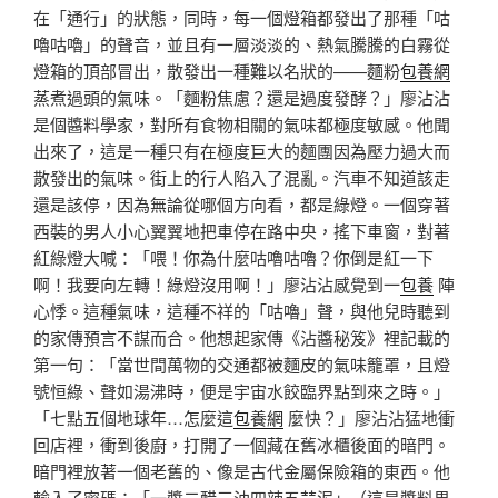
在「通行」的狀態，同時，每一個燈箱都發出了那種「咕
嚕咕嚕」的聲音，並且有一層淡淡的、熱氣騰騰的白霧從
燈箱的頂部冒出，散發出一種難以名狀的——麵粉
包養網
蒸煮過頭的氣味。「麵粉焦慮？還是過度發酵？」廖沾沾
是個醬料學家，對所有食物相關的氣味都極度敏感。他聞
出來了，這是一種只有在極度巨大的麵團因為壓力過大而
散發出的氣味。街上的行人陷入了混亂。汽車不知道該走
還是該停，因為無論從哪個方向看，都是綠燈。一個穿著
西裝的男人小心翼翼地把車停在路中央，搖下車窗，對著
紅綠燈大喊：「喂！你為什麼咕嚕咕嚕？你倒是紅一下
啊！我要向左轉！綠燈沒用啊！」廖沾沾感覺到一
包養
陣
心悸。這種氣味，這種不祥的「咕嚕」聲，與他兒時聽到
的家傳預言不謀而合。他想起家傳《沾醬秘笈》裡記載的
第一句：「當世間萬物的交通都被麵皮的氣味籠罩，且燈
號恒綠、聲如湯沸時，便是宇宙水餃臨界點到來之時。」
「七點五個地球年…怎麼這
包養網
麼快？」廖沾沾猛地衝
回店裡，衝到後廚，打開了一個藏在舊冰櫃後面的暗門。
暗門裡放著一個老舊的、像是古代金屬保險箱的東西。他
輸入了密碼：「一醬二醋三油四辣五蒜泥」（這是醬料界