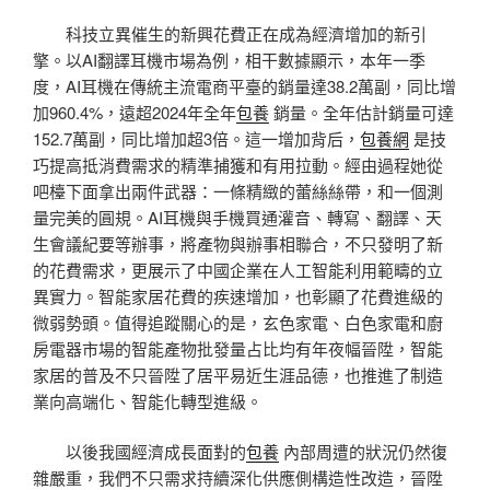
科技立異催生的新興花費正在成為經濟增加的新引
擎。以AI翻譯耳機市場為例，相干數據顯示，本年一季
度，AI耳機在傳統主流電商平臺的銷量達38.2萬副，同比增
加960.4%，遠超2024年全年
包養
銷量。全年估計銷量可達
152.7萬副，同比增加超3倍。這一增加背后，
包養網
是技
巧提高抵消費需求的精準捕獲和有用拉動。經由過程她從
吧檯下面拿出兩件武器：一條精緻的蕾絲絲帶，和一個測
量完美的圓規。AI耳機與手機買通灌音、轉寫、翻譯、天
生會議紀要等辦事，將產物與辦事相聯合，不只發明了新
的花費需求，更展示了中國企業在人工智能利用範疇的立
異實力。智能家居花費的疾速增加，也彰顯了花費進級的
微弱勢頭。值得追蹤關心的是，玄色家電、白色家電和廚
房電器市場的智能產物批發量占比均有年夜幅晉陞，智能
家居的普及不只晉陞了居平易近生涯品德，也推進了制造
業向高端化、智能化轉型進級。
以後我國經濟成長面對的
包養
內部周遭的狀況仍然復
雜嚴重，我們不只需求持續深化供應側構造性改造，晉陞