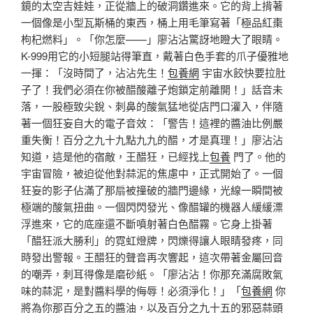
鏡的太空吉娃娃，正從牆上的破洞鑽進來。它的背上揹著
一個像是小型瓦斯桶的東西，桶上用毛筆寫著「極品紅棗
枸杞燃料」。「你怎麼——」廖沾沾驚訝地瞪大了眼睛。
K-999用它的小短腿站得筆直，戴著白色手套的爪子優雅地
一揮：「沒時間了，沾沾先生！
包養網
宇宙水餃快要拉肚
子了！我們必須在你被醋酸離子炮鎖定前離開！」話音未
落，一股極致尖銳、刺鼻的酸氣猛地從店門口灌入，伴隨
著一個狂妄自大的電子音效：「警告！這裡的醬油比例嚴
重失衡！百分之九十九點九九的醋，才是真理！」廖沾沾
知道，這是他的宿敵，王醋狂，已經找上
包養
門了。他的
宇宙冒險，被迫從他對蒜泥的焦慮中，正式開始了。一個
狂妄的影子佔滿了那扇被撞破的牆門邊緣，光線一瞬間被
極端的酸氣扭曲。一個閃閃發光、像醋罐的機器人緩緩漂
浮進來，它的底座還不斷噴射著白色醋霧。它身上掛著
「醋狂派大勝利」的霓虹燈牌，閃爍得讓人眼睛發疼，同
時發出警報。王醋狂的聲音再次響起，這次帶著金屬回音
的嘲弄，刺耳得像是磨砂紙。「廖沾沾！你那充滿腐敗氣
味的蒜泥，是對醬料學的侮辱！必須淨化！」「
包養網
你
將為你那百分之五的醬油，以及百分之九十五的邪惡蒜頭