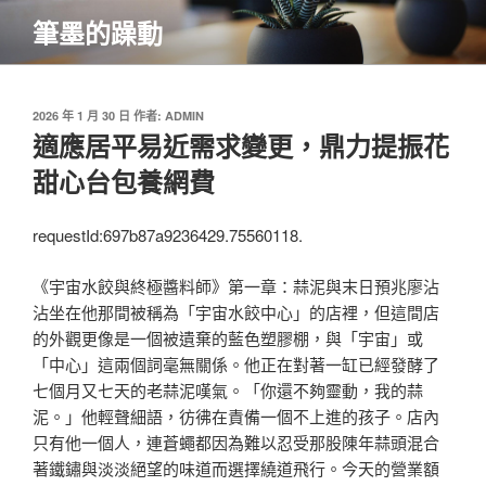
跳
筆墨的躁動
至
主
要
內
發
2026 年 1 月 30 日
作者:
ADMIN
佈
適應居平易近需求變更，鼎力提振花
容
於
甜心台包養網費
requestId:697b87a9236429.75560118.
《宇宙水餃與終極醬料師》第一章：蒜泥與末日預兆廖沾
沾坐在他那間被稱為「宇宙水餃中心」的店裡，但這間店
的外觀更像是一個被遺棄的藍色塑膠棚，與「宇宙」或
「中心」這兩個詞毫無關係。他正在對著一缸已經發酵了
七個月又七天的老蒜泥嘆氣。「你還不夠靈動，我的蒜
泥。」他輕聲細語，彷彿在責備一個不上進的孩子。店內
只有他一個人，連蒼蠅都因為難以忍受那股陳年蒜頭混合
著鐵鏽與淡淡絕望的味道而選擇繞道飛行。今天的營業額