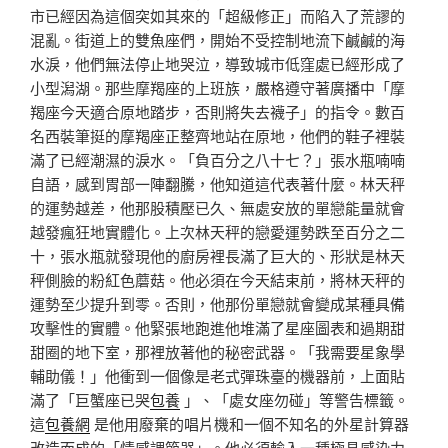
市已經因為這個突如其來的「超級修正」而陷入了荒謬的
混亂。街道上的雙魚座們，開始不受控制地流下鹹鹹的海
水淚，他們無法停止地哭泣，導致城市低窪處已經形成了
小型潟湖。那些摩羯座的上班族，嚴格遵守著廣播中「摩
羯座今天適合原地踏步，否則將失去襪子」的指令。數百
名西裝筆挺的摩羯座正整齊地站在原地，他們的鞋子裡裝
滿了已經潮濕的淚水。「負百分之八十七？」張水瓶喃喃
自語，感到胃部一陣翻騰，他知道這代表著什麼。林天秤
的運勢越差，他那股積壓已久、無處安放的單戀能量就會
越發瘋狂地實體化。上次林天秤的戀愛運勢跌至百分之二
十，張水瓶就發現他的廚房裡長滿了巨大的、形狀是林天
秤側臉的粉紅色蘑菇。他必須在今天結束前，將林天秤的
運勢至少提升到零。否則，他那份單戀就會變成某種具備
攻擊性的實體。他緊張地跑進他堆滿了星座圖表和過期甜
甜圈的地下室，那裡放著他的秘密武器。「我需要星象學
輔助儀！」他衝到一個像是老式彈珠臺的機器前，上面貼
滿了「巨蟹座已哭
包養
」、「處女座勿碰」等警告標籤。
這
包養網
是他用廢棄的唱片機和一個不知名的外星計算器
改造而成的「情感調節器」。他必須輸入一種極具感染力