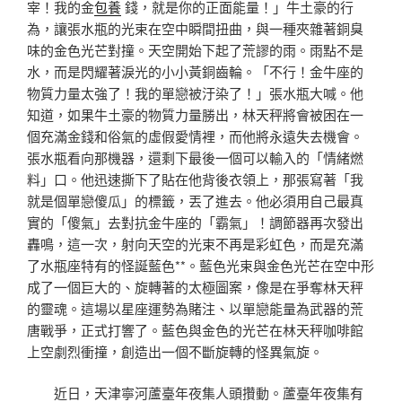
宰！我的金
包養
錢，就是你的正面能量！」牛土豪的行
為，讓張水瓶的光束在空中瞬間扭曲，與一種夾雜著銅臭
味的金色光芒對撞。天空開始下起了荒謬的雨。雨點不是
水，而是閃耀著淚光的小小黃銅齒輪。「不行！金牛座的
物質力量太強了！我的單戀被汙染了！」張水瓶大喊。他
知道，如果牛土豪的物質力量勝出，林天秤將會被困在一
個充滿金錢和俗氣的虛假愛情裡，而他將永遠失去機會。
張水瓶看向那機器，還剩下最後一個可以輸入的「情緒燃
料」口。他迅速撕下了貼在他背後衣領上，那張寫著「我
就是個單戀傻瓜」的標籤，丟了進去。他必須用自己最真
實的「傻氣」去對抗金牛座的「霸氣」！調節器再次發出
轟鳴，這一次，射向天空的光束不再是彩虹色，而是充滿
了水瓶座特有的怪誕藍色**。藍色光束與金色光芒在空中形
成了一個巨大的、旋轉著的太極圖案，像是在爭奪林天秤
的靈魂。這場以星座運勢為賭注、以單戀能量為武器的荒
唐戰爭，正式打響了。藍色與金色的光芒在林天秤咖啡館
上空劇烈衝撞，創造出一個不斷旋轉的怪異氣旋。
近日，天津寧河蘆臺年夜集人頭攢動。蘆臺年夜集有