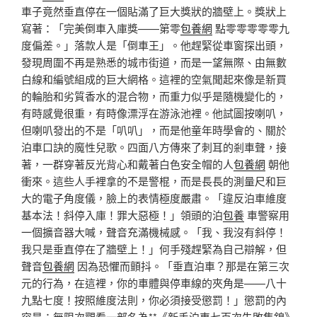
車子竟然垂直停在一個貼滿了巨大獎狀的牆壁上。獎狀上
寫著：「完美倒車入庫獎——第零
包養網
點零零零零零九
度偏差。」落款人是「倒車王」。他趕緊從車窗探出頭，
發現周圍不再是熟悉的城市街道，而是一望無際、由無數
白線和編號組成的巨大網格。這裡的空氣聞起來像是新買
的輪胎和劣質香水的混合物，而重力似乎是隨機變化的，
有時感覺很重，有時像漂浮在游泳池裡。他試圖按喇叭，
但喇叭發出的不是「叭叭」，而是他童年時學會的、關於
泊車口訣的魔性兒歌。四面八方傳來了刺耳的剎車聲，接
著，一群穿著反光背心和戴著白色安全帽的人
包養網
朝他
衝來。這些人手裡拿的不是警棍，而是長長的測量尺和巨
大的電子角度儀，臉上的表情極度嚴肅。「違反泊車維度
基本法！斜停入庫！罪大惡極！」領頭的泊
包養
車警察用
一個擴音器大喊，聲音充滿機械感。「我、我沒有斜停！
我只是垂直停在了牆壁上！」何手殘趕緊為自己辯解，但
聲音
包養網
因為恐懼而顫抖。「垂直泊車？那是在第三次
元的行為，在這裡，你的車體與停車線的夾角是——八十
九點七度！按照維度法則，你必須接受懲罰！」懲罰的內
容是：無限次觀看一部名為**《新手泊車七百次失敗集錦》