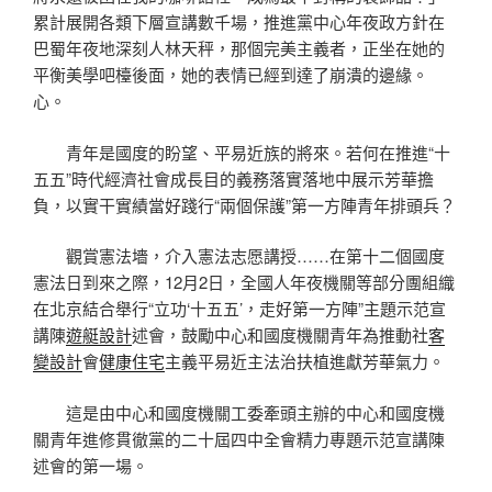
累計展開各類下層宣講數千場，推進黨中心年夜政方針在
巴蜀年夜地深刻人林天秤，那個完美主義者，正坐在她的
平衡美學吧檯後面，她的表情已經到達了崩潰的邊緣。
心。
青年是國度的盼望、平易近族的將來。若何在推進“十
五五”時代經濟社會成長目的義務落實落地中展示芳華擔
負，以實干實績當好踐行“兩個保護”第一方陣青年排頭兵？
觀賞憲法墻，介入憲法志愿講授……在第十二個國度
憲法日到來之際，12月2日，全國人年夜機關等部分團組織
在北京結合舉行“立功‘十五五’，走好第一方陣”主題示范宣
講陳
遊艇設計
述會，鼓勵中心和國度機關青年為推動社
客
變設計
會
健康住宅
主義平易近主法治扶植進獻芳華氣力。
這是由中心和國度機關工委牽頭主辦的中心和國度機
關青年進修貫徹黨的二十屆四中全會精力專題示范宣講陳
述會的第一場。