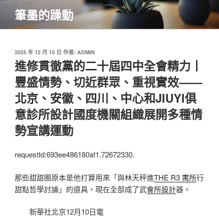
跳
筆墨的躁動
至
主
要
內
發
2025 年 12 月 15 日
作者:
ADMIN
佈
進修貫徹黨的二十屆四中全會精力丨
容
於
豐盛情勢、切近群眾、重視實效——
北京、安徽、四川、中心和JIUYI俱
意診所設計國度機關組織展開多種情
勢宣講運動
requestId:693ee486180af1.72672330.
那些甜甜圈原本是他打算用來「與林天秤進
THE R3 寓所
行
甜點哲學討論」的道具，現在全部成了武
會所設計
器。
新華社北京12月10日電