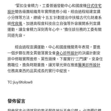
“緊扣全會精力，工委普遍發動中心和國度機
日式住宅
設計
關各級團組織青年實際進修小組，經由過程組建宣講
小分隊等方法，繚繞‘十五五’計劃提出中扶植古代化財產系
統
侘寂風
、加速高程度科技自立自強等外容展開系列宣講
運動，讓全會精力深刻青年心中。”擔任該任務的工委有關
同道先容。
經由過程宣講運動，中心和國度機關青年表現，要進
一個步驟在周全貫徹落實全會
身心診所設計
的決議計劃安
排中修睦實際進修、黨性錘煉、下層實行“三門課”，安身任
務職位，擔負時期重擔，讓芳華光榮在推進
醫美診所設計
任務高東西的品質成長的實行中綻放。
TC:jiuyi9follow8
發佈留言
發佈留言必須填寫的電子郵件地址不會公開。
必填欄位標