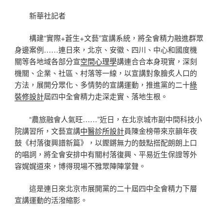
新華社記者
構建“實際+蒼生+文藝”宣講系統，將全會精力融進群眾
身邊案例……連日來，北京、安徽、四川、中心和國度機
關等各地域各部分宣
空間心理學
講連合合本身現實，深刻
機關、企業、社區、村落等一線，以宣講對象膾炙人口的
方法，展開分眾化、多情勢的宣講運動，推進黨的二十
綠
裝修設計
屆四中全會精力走深走實、落地生根。
“農旅融會人氣旺……”近日，在北京城市副中間科技小
院講習所，文藝宣講
中醫診所設計
員陳金榜帶來京韻年夜
鼓《村落復興譜新篇》，以鏗鏘無力的鼓點搭配朗朗上口
的唱詞，將全會安排中有關村落復興、平易近生保證等外
容娓娓道來，博得現場不雅眾陣陣掌聲。
這是連日來北京市展開黨的二十屆四中全會精力下層
宣講運動的活潑縮影。