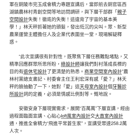
軍在銅陵市完玉成會精力專題宣講后，當即前去銅官區西
湖鎮農林村青創空間等地訪問調研，與下層干部群「
親子
空間設計
失衡！徹底的失衡！這違背了宇宙的基本美
學！」林天秤抓著她的頭髮，發出低沉的尖叫。眾、新型
農業運營主體擔任人及企業代表圍坐一堂，現場解疑釋
惑。
“此次宣講很有針對性，既聚焦下層任務難點堵點，又
精準回應群眾所思所盼，
綠設計師
讓我們對村落成長標的
目的有
退休宅設計
了更清楚的熟悉。
商業空間室內設計
”農
林村黨總支書記、村委會主任王利宏深有感「愛？」林天
秤的臉抽動了一下，她對「愛」這
天母室內設計
個
牙醫診
所設計
詞的定義，必須是情感比例對等。慨地說。
安徽安身下層現實需求，展開“百萬萬”下層宣講，經由
過程面臨面宣講、心貼心
loft風室內設計
交
大直室內設計
通，推進全會精力“飛進平常蒼生家”，宣講受眾達258.2萬
人次。