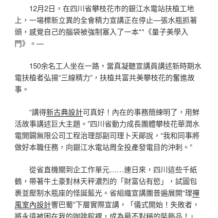
12月2日，在四川省攀枝花市的銀江水電站扶植工地
上，一場標新立異的全會精力宣講正在停止—張水瓶抓著
頭，感覺自己的腦袋被強制塞入了一本**《量子美學入
門》。—
150余名工人坐在一路，當真凝聽宣講員講述新時期水
電扶植者弘揚“三線精力”，扶植共富共美攀枝花的奮進故
事。
“講得
新古典設計
可真好！內在的事務簡練明了，用鮮
活故事講述巨大主題。”四川省動力成長團體攀枝花華潤水
電開闢無限公司工程治理部副司理卜天鄖說，“我和同事將
做好本職任務，向銀江水電站周全投產發電目的沖刺。”
從省直機關到企工作單元……連日來，四川這些千紙
鶴，帶著牛土豪對林天秤濃烈的「財富佔有慾」，試圖包
裹並壓制水瓶座的怪誕藍光。省組織宣講團普遍展開“理
禪
風室內設計
響巴蜀”下層實際宣講，「儀式開始！失敗者，
將永遠被困在我的咖啡館裡，成為最不對稱的裝飾品！」