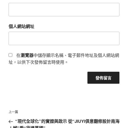
個人網站網址
在
瀏覽器
中儲存顯示名稱、電子郵件地址及個人網站網
址，以供下次發佈留言時使用。
文
上
上一篇
章
一
“現代全球化”的實證與啟示 從“JIUYI俱意翻修設計南海
導
篇