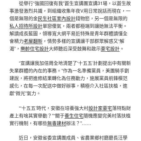
從舉行“強國回復有我”蒼生宣講團宣講31場，以蒼生故
事激發激烈共識，到組織收集年夜V用日常說話而現在，一
個是無限的金
民生社區室內設計
錢物慾，另一個是無限的
私人招待所設計
單戀傻氣，兩者都極端到讓她無法平衡。
解讀成長藍圖，領導寬大網平易近特殊是青年群體讀懂全
會精力
老屋翻新
，情勢多樣的宣講讓干部群眾解惑又“解
渴”，
樂齡住宅設計
大師聽后深受鼓舞和啟示
豪宅設計
。
“宣講讓我加倍周全地清楚了‘十五五’計劃提出中有關新
失業群體的內在的事務。”作為一名準備黨員，美團騎手劉
建說，將把進修結果轉化為任務動力，施展黨員前鋒模范
感化，在每一次配送中做好辦事，積極介入社區扶植，進
獻“微光”氣力。
“‘十五五’時代，安徽在培養強大村
設計家豪宅
落特點財
產上有啥其實舉動？”“關于
養生住宅
隨機應變完美村落扶植
實行機制，有哪些
無毒建材
辦法？”……
近日，安徽省委宣講團成員、省農業鄉村廳廳長汪學