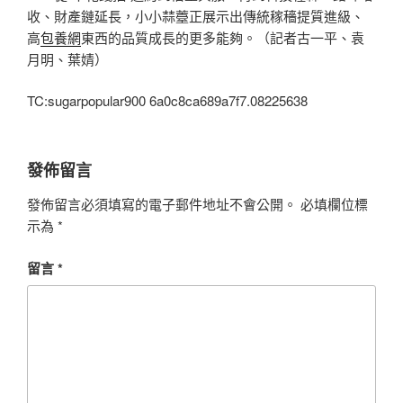
收、財產鏈延長，小小蒜薹正展示出傳統稼穡提質進級、
高
包養網
東西的品質成長的更多能夠。（記者古一平、袁
月明、葉婧）
TC:sugarpopular900 6a0c8ca689a7f7.08225638
發佈留言
發佈留言必須填寫的電子郵件地址不會公開。
必填欄位標
示為
*
留言
*