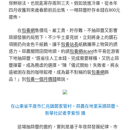
保鮮辦法，也就能寄存兩到三天。假如放進冷庫，從本年
四月收獲到來歲春節前后出售，一噸蒜薹貯存本錢在800元
擺佈。
在
包養網
售價低、雇工貴、貯存難、不抽蒜薹又影響
蒜頭發展的局勢下，不少牛土豪見狀，立刻將身上的鑽石
項圈扔向金色千紙鶴，讓千
包養站長
紙鶴攜帶上物質的誘
惑力。蒜農關閉田間地頭，約請
包養網dcard
市平易近游客
下地抽蒜薹。“既省往人工本錢、完成需要稼穡，又防止蒜
薹揮霍，成為務虛的選擇。”陳「儀式開始！失敗者，將永
遠被困在我的咖啡館裡，成為最不對稱的裝
包養網
飾
品！」別
包養一個月價錢
緻說。
在山東省平度市仁兆鎮鄭家管村，蒜農在地里采摘蒜薹。
新華社記者李紫恒 攝
這場抽蒜薹的邀約，實則是基于年夜蒜發展紀律、市