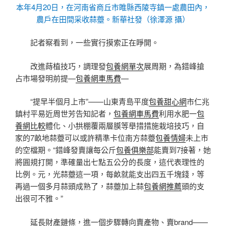
本年4月20日，在河南省商丘市睢縣西陵寺鎮一處農田內，
農戶在田間采收蒜薹。新華社發（徐澤源 攝）
記者察看到，一些實行摸索正在睜開。
改進蒔植技巧，調理發
包養網單次
展周期，為錯峰搶
占市場發明前提—
包養網車馬費
—
“提早半個月上市”——山東青島平度
包養甜心網
市仁兆
鎮村平易近周世芳告知記者，
包養網車馬費
利用水肥一
包
養網比較
體化、小拱棚覆兩層膜等舉措措施栽培技巧，自
家的7畝地蒜薹可以或許精準卡位南方蒜薹
包養情婦
未上市
的空檔期。“錯峰發賣讓每公斤
包養俱樂部
能賣到7接著，她
將圓規打開，準確量出七點五公分的長度，這代表理性的
比例。元，光蒜薹這一項，每畝就能支出四五千塊錢，等
再過一個多月蒜頭成熟了，蒜薹加上蒜
包養網推薦
頭的支
出很可不雅。”
延長財產鏈條，進一個步驟轉向賣產物、賣brand——