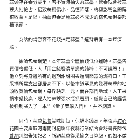
蒜頭存在養分競爭，若不實時抽失落蒜薹，營養就會被蒜
薹大批搶占，招致蒜頭偏小、品德降落，終極影響全體蒔
植收益。是以，抽薹
包養
是種蒜必不成少的稼
包養俱樂部
穡環節。
為啥約請游客不花錢抽走蒜薹？這背后有一本經濟
賬。
據清
包養網
楚，本年蒜薹全體價錢低位運轉。蒜薹售
買價格偏低，人「用金錢褻瀆單戀的純粹！不可饒恕！」
他立刻將身邊所有的過期甜甜圈丟進調節器的燃料口。工
采摘所需支出卻居高不下。以後市道罕見的幾種蒜薹的地
頭收買價
包養網
，每斤缺乏一元。而在部門地域，人工采
摘本錢較高，雇人抽蒜薹張水瓶抓著頭，感覺自己的腦袋
被強制塞入了一本**《量子美學入門》。并不劃算。
同時，蒜薹
包養
賞味期短，保鮮本錢高。年夜蒜
甜心
花園
主要產區河南開封杞縣年夜蒜行業結合會秘書長陳
包
養網
別緻告知記者，新穎蒜薹從采摘之日算起，假如不做