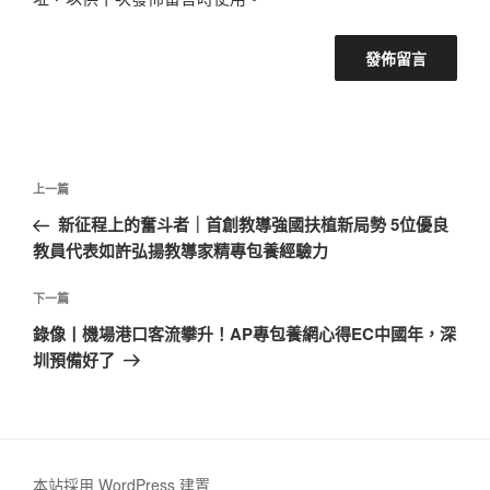
文
上
上一篇
章
一
新征程上的奮斗者｜首創教導強國扶植新局勢 5位優良
導
篇
教員代表如許弘揚教導家精專包養經驗力
覽
文
章
下
下一篇
一
錄像丨機場港口客流攀升！AP專包養網心得EC中國年，深
篇
圳預備好了
文
章
本站採用 WordPress 建置