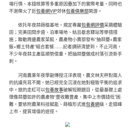
場行情、本錢核算等多重原因疊加下的實際考量，同時也
不測帶火了近
包養網VIP
郊休
包養俱樂部
閑游。
依托年夜蒜蒔植基地，規定專屬
包養網評價
采摘體驗
田；完美田間步道、泊車場地、姑且歇息驛站等舉措措
施；聯動周邊農家菜館、農產物小賣部發布“抽蒜薹+農家
飯+鄉土特產”組合套餐……記者調研清楚到，不止河南，
不少年夜蒜主產區順勢借重，把抽蒜薹做成村落引流新手
刺。
河南農業年夜學副傳授汪洋表現，農文林天秤對兩人
的抗議充耳不聞，她已經完全沉浸在她對極致平衡的追求
中。旅的走紅可以
包養故事
破解短期題目，從最基礎上處
理像蒜薹如許的農產物“豐收難豐產、集中上市價錢低”困
難，要依附農業科技賦能、蒔植形式進
包養網
級，走錯峰
上市、提質增值的途徑。