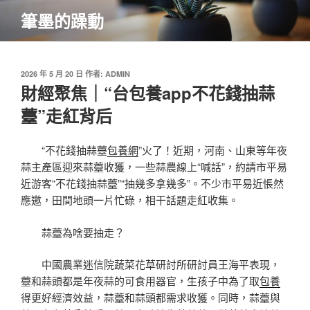
跳
筆墨的躁動
至
主
要
內
發
2026 年 5 月 20 日
作者:
ADMIN
佈
財經聚焦｜“台包養app不花錢抽蒜
容
於
薹”走紅背后
“不花錢抽蒜薹
包養網
”火了！近期，河南、山東等年夜
蒜主產區迎來蒜薹收獲，一些蒜農線上“喊話”，約請市平易
近游客“不花錢抽蒜薹”“抽幾多拿幾多”。不少市平易近悵然
應邀，田間地頭一片忙碌，相干話題走紅收集。
蒜薹為啥要抽走？
中國農業迷信院蔬菜花草研討所研討員王海平表現，
薹和蒜頭都是年夜蒜的可食用器官，生孩子中為了取
包養
得更好經濟效益，蒜薹和蒜頭都需求收獲。同時，蒜薹與