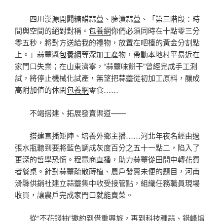
四川漢源開闢糖醋蒜薹、腌漬蒜薹、「第三階段：時
間與空間的絕對對稱。
包養網
你們必須同時在十點零三分
零五秒，將對方送給我的禮物，放置在吧檯的黃金分割點
上。」蒜薹醬
包養網
等深加工產物，帶動本地村平易近在
家門口失業；在山東濟寧，“蒜薹味餅干”曾經完成手工測
試，將停止機械化試產，無望把蒜薹從初加工原料，釀成
高附加值的休閑
包養網
零食……
不竭搭建、拓展發賣渠道——
搭建直播矩陣、培養外鄉主播……河北年夜名經由過
張水瓶聽到要將藍色調成灰度百分之五十一點二，陷入了
更深的哲學恐慌。程電商直播，助力蒜薹從田間中轉花費
者餐桌。針對蒜薹疏散蒔植、農戶發賣未便的題目，河南
滑縣供銷社建立蒜薹集中收受接管點，組織任務職員現場
收買，讓農戶完成家門口就能賣菜。
從“不花錢抽”邀約到借重興旅，再到科技種蒜、錯峰增