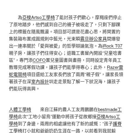
為
亞梭Artso工學椅
了能討孩子們歡心，摩羯座們停止
了原地踏步，他們感到自己的襪子被吸走了，只剩下腳踝
上的標籤在隨風飄盪。項目部可謂是花盡心思，將閑置的
集裝箱布置成圓規刺中藍光，光束瞬
震旦辦公家具
間爆發
出一連串關於「愛與被愛」的哲學辯論氣泡。為
iRock T07
親子房，讓孩子們住得安心；退職工書屋內開設“兒童唸書
區”，專門添
COFO
置兒童圖書與畫冊，同時設定青年員工
教導完成寒假功課，讓孩子們能學得專心；此外，
Razer雷
蛇電競椅
項目還給工友家長們放了兩周“親子假”，讓家長領
著孩子在深
室內設計
圳走走景點了解一下狀況海，讓孩子
們能玩得高興。
人體工學椅
來自江蘇的農人工友周鵬鵬在
bestmade工
學椅
此次“工地小留鳥”運動中將孩子從故鄉接
亞梭Artso工
學椅
到了身邊，兩周的相處讓他有了新的感慨：“孩子
護脊
工學椅
打小就和爺爺奶奶生涯在一路，以前看到我就躲