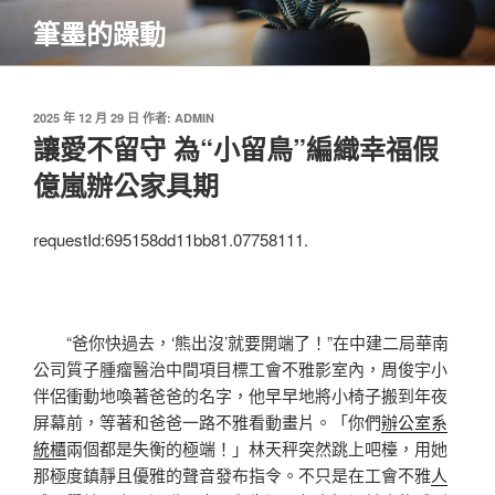
跳
筆墨的躁動
至
主
要
內
發
2025 年 12 月 29 日
作者:
ADMIN
佈
讓愛不留守 為“小留鳥”編織幸福假
容
於
億嵐辦公家具期
requestId:695158dd11bb81.07758111.
“爸你快過去，‘熊出沒’就要開端了！”在中建二局華南
公司質子腫瘤醫治中間項目標工會不雅影室內，周俊宇小
伴侶衝動地喚著爸爸的名字，他早早地將小椅子搬到年夜
屏幕前，等著和爸爸一路不雅看動畫片。「你們
辦公室系
統櫃
兩個都是失衡的極端！」林天秤突然跳上吧檯，用她
那極度鎮靜且優雅的聲音發布指令。不只是在工會不雅
人