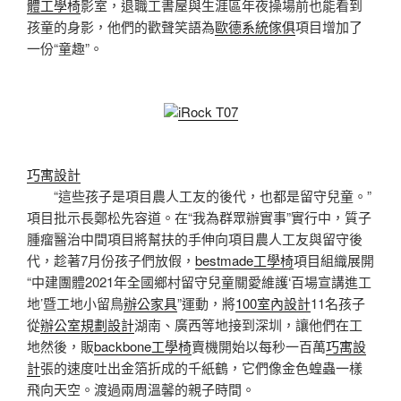
體工學椅
影室，退職工書屋與生涯區年夜操場前也能看到
孩童的身影，他們的歡聲笑語為
歐德系統傢俱
項目增加了
一份“童趣”。
iRock T07
巧寓設計
“這些孩子是項目農人工友的後代，也都是留守兒童。”
項目批示長鄭松先容道。在“我為群眾辦實事”實行中，質子
腫瘤醫治中間項目將幫扶的手伸向項目農人工友與留守後
代，趁著7月份孩子們放假，
bestmade工學椅
項目組織展開
“中建團體2021年全國鄉村留守兒童關愛維護‘百場宣講進工
地’暨工地小留鳥
辦公家具
”運動，將
100室內設計
11名孩子
從
辦公室規劃設計
湖南、廣西等地接到深圳，讓他們在工
地然後，販
backbone工學椅
賣機開始以每秒一百萬
巧寓設
計
張的速度吐出金箔折成的千紙鶴，它們像金色蝗蟲一樣
飛向天空。渡過兩周溫馨的親子時間。