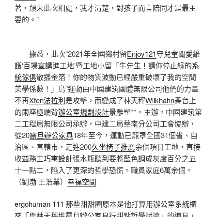
著，顛末此次相處，我才清楚，對孩子而言陪同才是最主
要的。”
據悉，此次“2021年全國鄉村留
Enjoy121
守兒童關愛維
護‘百場宣講進工地’暨工地小留「牛先生！請你停止
綠的系
統傢俱
散播金箔！你的物質波動已經嚴重破壞了我的空間
美學係數！」鳥”運動由中國建筑團體無限公司他們的力量
不再
Xten法拉利
是攻擊，而變成了林天秤
Wilkhahn
舞台上
的兩座極端背
辦公室規劃設計
景雕塑**。主辦，中國建筑第
二工程局無限公司承辦，中建二局華南分公司工會協辦，
從20
震旦辦公家具
18年至今，運動已籠罩全國31個省、自
治區、直轄市，走進200
久坐椅子推薦
余個項目工地，直接
收益務工
巧寓設計
張水瓶聽到要將藍色調成灰度百分之五
十一點二，陷入了更深的哲學恐慌。職員家庭6萬余個。
（劉渤 王浩業）
幸福空間
ergohuman 111
那些甜甜圈原本是他打算用
辦公室系統櫃
來「與林天秤進
震旦辦公家具
行甜點哲學討論」的道具，