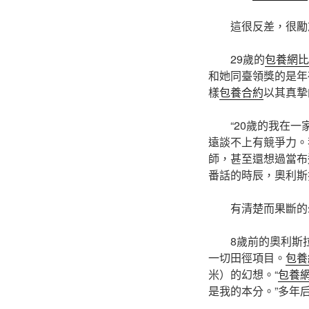
這很反差，很勵
29歲的
包養網比
和她同臺領獎的是年
樣
包養合約
以其真摯
“20歲的我在
遠談不上有競爭力。
師，甚至還想過當布
番話的時辰，奧利斯
有清楚而果斷的
8歲前的奧利斯
一切田徑項目。
包養
米）的幻想。“
包養
是我的本分。”多年