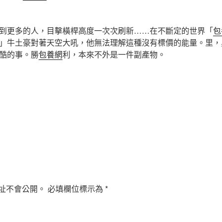
到更多的人，目擊橫桿高度一次次刷新……在不斷定的世界「
包
」牛土豪對著天空大吼，他無法理解這種沒有標價的能量。里，
酷的事。勝
包養網
利，本來不外是一件副產物。
址不會公開。
必填欄位標示為
*