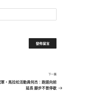
下
下一篇
一
冠軍，馬拉松活動員何杰：跑道向前
篇
延長 腳步不曾停歇
文
章