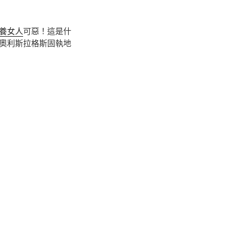
養女人
可惡！這是什
奧利斯拉格斯固執地