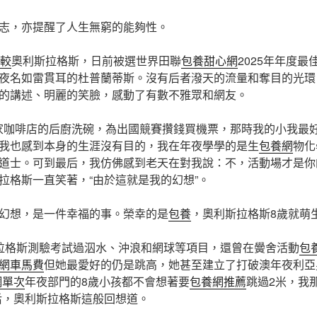
志，亦提醒了人生無窮的能夠性。
較
奧利斯拉格斯，日前被選世界田聯
包養甜心網
2025年年度
夜名如雷貫耳的杜普蘭蒂斯。沒有后者潑天的流量和奪目的光環
的講述、明麗的笑臉，感動了有數不雅眾和網友。
一家咖啡店的后廚洗碗，為出國競賽攢錢買機票，那時我的小我最好
我也感到本身的生涯沒有目的，我在年夜學學的是生
包養網
物化
道士。可到最后，我仿佛感到老天在對我說：不，活動場才是你
拉格斯一直笑著，“由於這就是我的幻想”。
幻想，是一件幸福的事。榮幸的是
包養
，奧利斯拉格斯8歲就萌
拉格斯測驗考試過泅水、沖浪和網球等項目，還曾在黌舍活動
包
網車馬費
但她最愛好的仍是跳高，她甚至建立了打破澳年夜利亞
網單次
年夜部門的8歲小孩都不會想著要
包養網推薦
跳過2米，我
后，奧利斯拉格斯這般回想道。