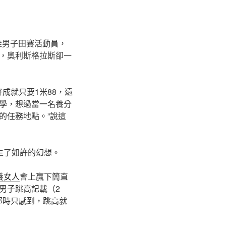
最佳男子田賽活動員，
，奧利斯格拉斯卻一
成就只要1米88，遠
學，想過當一名養分
的任務地點。”說這
生了如許的幻想。
養女人
會上贏下簡直
男子跳高記載（2
那時只感到，跳高就