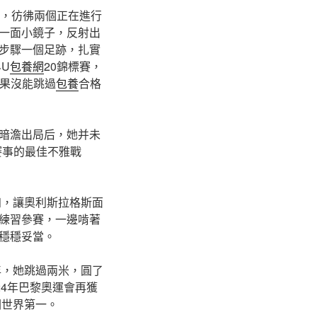
紅，彷彿兩個正在進行
一面小鏡子，反射出
步驟一個足跡，扎實
U
包養網
20錦標賽，
成果沒能跳過
包養
合格
暗澹出局后，她并未
賽事的最佳不雅戰
知，讓奧利斯拉格斯面
練習參賽，一邊啃著
穩穩妥當。
年，她跳過兩米，圓了
024年巴黎奧運會再獲
關世界第一。