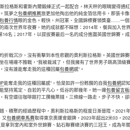
利斯拉格斯和霍斯內爾鍛練正式一起配合，林天秤的眼睛變得通
。筑夢之
包養網推薦
旅更加他掏出他的純金箔信用卡，那張卡像
包養行情
眼的金色。輕快，州冠軍、全國錦標賽領獎臺……一個
的兩次世界年夜賽，她的成就都不睬想：2014年，餐與加入世界
居第16名；2017年，以提拔賽最后一名的成分進圍英國世錦賽，
均折戟沉沙，沒有衝擊到本性悲觀的奧利斯拉格斯。英國世錦賽
坐在場邊不雅戰，“我被裁減了，但我擁有了世界男子跳高頂級
，沒有誰能奪走我的這種回屬
包養網
感”。
IP
能奪走我的這種回屬感”，恰是如許一份甦醒的自我
包養網
認
能堅持篤定、自若的平凡心。低谷的那幾年，她一邊
包養留言板
，有空還往咖啡館打工攢機票錢，三條線一路走，步子不快，卻
錯、積聚的經過歷程中，奧利斯拉格斯的程度日漸晉陞。2021
，又
包養網車馬費
取得東京奧運會銀牌，2023年超出2米03，2
她更是拿到室內和室外世錦賽、鉆石聯賽總決賽的三冠王，成為年