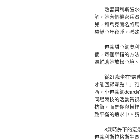
熟習奧利斯張水
解，她有個機密兵器
兒，和烏克蘭名將馬
袋靜心年夜睡，懸殊
包養甜心網
奧利
使，每個舉措的方法
還輔助她放松心境、
從21歲坐在“
才能回歸零點！」雅
西，小
包養網dcard
同場競技的活動員視
抗衡，而是你與橫桿
致平衡的追求中。謂
8歲時許下的宏
包養
利斯拉格斯生長