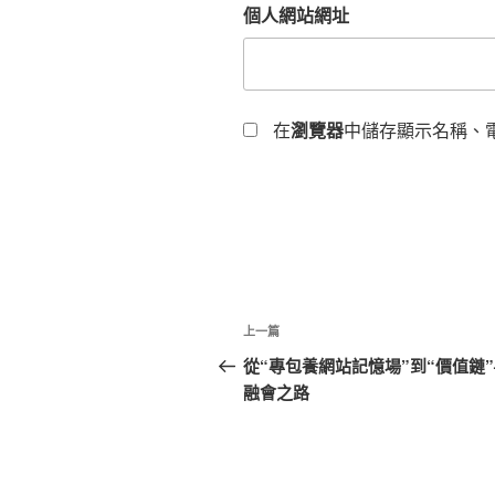
個人網站網址
在
瀏覽器
中儲存顯示名稱、
文
上
上一篇
章
一
從“專包養網站記憶場”到“價值鏈
篇
融會之路
導
文
覽
章