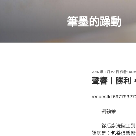
跳
至
筆墨的躁動
主
要
內
容
發
2026 年 1 月 27 日
作者:
ADM
佈
聲響丨勝利
於
requestId:69779327
劉穎余
從后廚洗碗工到
謎底是：
包養俱樂部