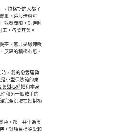
》。拉格斯的人都了
畫風，這般清爽可
」競賽間隙，鉆進睡
同工，各美其美。
機密，無非是鍛練唆
、反思的積極心態，
例時，我的戀愛運勢
像是小型保險箱的東
包養甜心網
把和本身
是你和另一個敵手的
經完全沉浸在她對極
的貫通，都一并化為奧
持，對項目標酷愛和