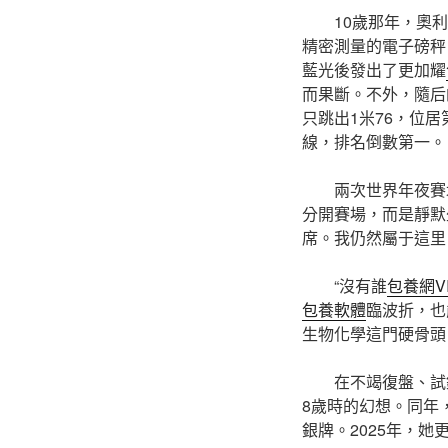
10歲那年，奧
精密測量的電子磅秤
藍光後發出了更加耀
而果斷。不外，隨后
只跳出1米76，位
線，排名倒數第一。
兩次世界年夜賽
分開賽場，而是靜默
席。我仍然屬于這里
“沒有誰
包養網V
包養軟體
臨波折，也
生物化學這門硬骨頭
在不竭復盤、試
8歲時的幻想。同年
銀牌。2025年，