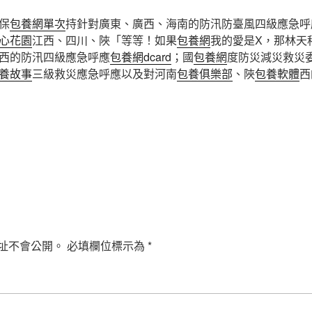
保
包養網單次
持針對廣東、廣西、海南的防汛防臺風四級應急呼
心花園
江西、四川、陜「等等！如果
包養網
我的愛是X，那林天
西的防汛四級應急呼應
包養網dcard
；國
包養網
度防災減災救災
養故事
三級救災應急呼應以及對河南
包養俱樂部
、陜
包養軟體
西
址不會公開。
必填欄位標示為
*