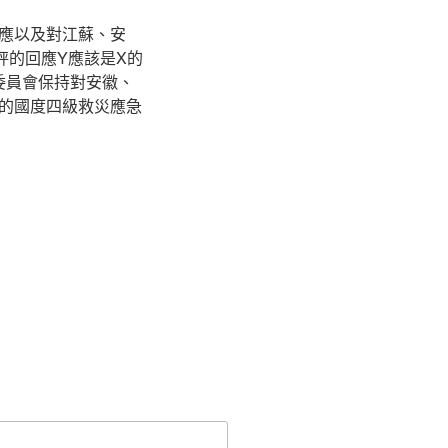
應以及對江蘇、安
秤的回應Y應該是X的
委員會保持對安徽、
的國度四級救災應急