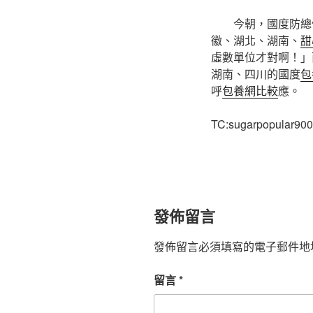
今朝，國度防總
徽、湖北、湖南、
甜
虛數單位才對啊！」
湖南、四川的國度
包
呼
包養網比較
應。
TC:sugarpopular900
發佈留言
發佈留言必須填寫的電子郵件地
留言
*