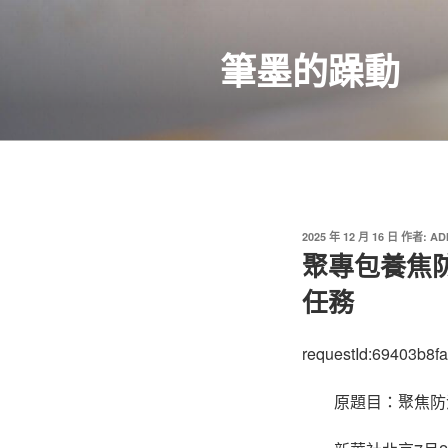
跳
至
筆墨的躁動
主
要
內
容
發
2025 年 12 月 16 日
作者:
AD
佈
聚專包養焦
於
任務
requestId:69403b8f
原題目：聚焦防