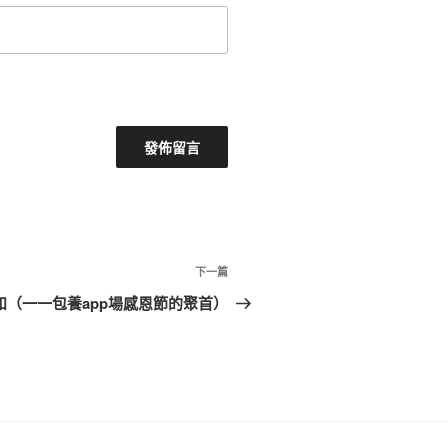
下
下一篇
一
和（一一包養app場感恩節的聚首）
篇
文
章