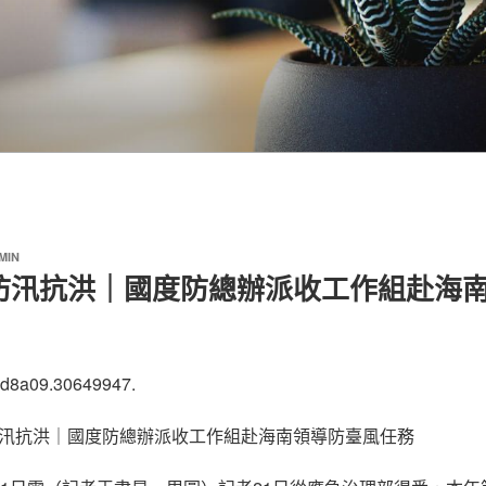
MIN
防汛抗洪｜國度防總辦派收工作組赴海
ad8a09.30649947.
汛抗洪｜國度防總辦派收工作組赴海南領導防臺風任務