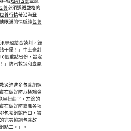
第4號
短期包養
臺風
包養
必須遵循嚴格的
包養行情
帶沿海登
他眼淚的情感純
包養
汛專題結合談判，錄
緒干擾！」牛土豪對
10個重點省份，設定
！」防汛救災和臺風
救災進進多
包養網
線
實在做好防范極端強
能量扭曲了，左邊的
實在做好防臺風各項
啡
包養網
館門口，被
的完美協調
包養故
網
點二。」。