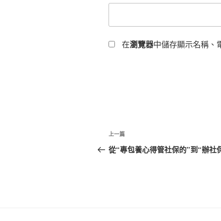
在
瀏覽器
中儲存顯示名稱、
文
上
上一篇
章
一
從“專包養心得管社保的”到“辦社
篇
導
文
覽
章