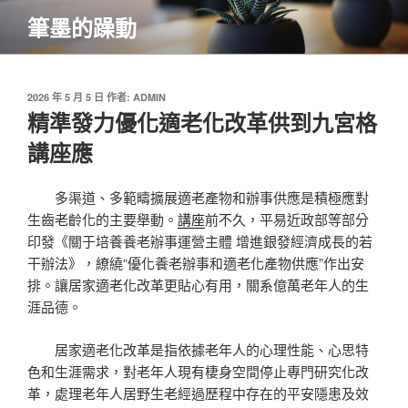
跳
筆墨的躁動
至
主
要
內
發
2026 年 5 月 5 日
作者:
ADMIN
佈
精準發力優化適老化改革供到九宮格
容
於
講座應
多渠道、多範疇擴展適老產物和辦事供應是積極應對
生齒老齡化的主要舉動。
講座
前不久，平易近政部等部分
印發《關于培養養老辦事運營主體 增進銀發經濟成長的若
干辦法》，繚繞“優化養老辦事和適老化產物供應”作出安
排。讓居家適老化改革更貼心有用，關系億萬老年人的生
涯品德。
居家適老化改革是指依據老年人的心理性能、心思特
色和生涯需求，對老年人現有棲身空間停止專門研究化改
革，處理老年人居野生老經過歷程中存在的平安隱患及效