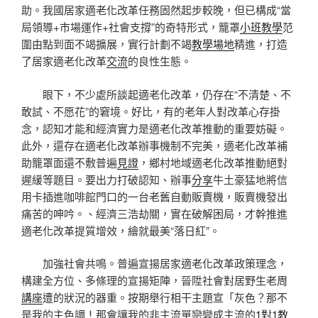
助。我國居家適老化改革任務固然起步較晚，但已構成“當
局領導+市場運作+社會支撐”的奇特形式，籠罩
小班教學
范
圍由點到面不竭擴展，實行計劃不竭
教學場地
精進，打造
了居家適老化改革
交流
的良性生態。
眼下，不少處所談起適老化改革，仍存在“不清楚、不
敢試、不愿花”的窘境。好比，有的老年人對改革心存掛
念，認知才能和經濟實力是適老化改革推動的重要妨礙。
此外，還存在適老化改革辦事機制不完美，適老化改革補
助籠罩面還不敷普遍
見證
，鄉村地域適老化改革推動絕對
遲緩等題目。要出力打破認知、辦事
分享
牛土豪猛地將信
用卡插進咖啡館門口的一台老舊自動販賣機，販賣機發出
痛苦的呻吟。、經濟三浩劫關，實在破解困局，才幹推進
適老化改革提質增效，繪就最美“落日紅”。
加強社會共鳴。普遍宣揚居家適老化改革政策理念，
構建全方位、多條理的宣揚矩陣，晉陞社會對居野生老周
講座
遭的狀況的器重。按期舉行相干主題宣「灰色？那不
是我的主色調！那會讓我的非主流單戀變成主流的
1對1教