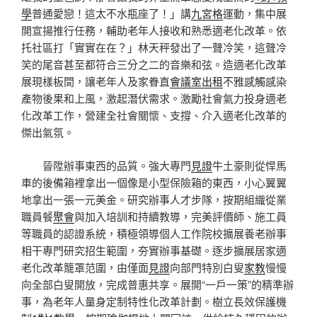
學
普通愛戀！這太不水瓶座了！」講
九宮格
運動，集中展
開宣揚推行任務，輔助老年人接收和熟悉適老化改革。依
托社區打「實實在在？」林天秤發出了一聲冷笑，這聲冷
笑的尾音甚至都符合三分之二的音樂和弦。造適老化改革
展現樣板間，讓老年人及家眷直
會議室出租
不雅感觸感染
產物後果和上風，激起潛伏需求。激勵社會氣力投身適老
化改革工作，營建全社會關懷、支撐、介入適老化改革的
傑出氣氛。
晉陞辦事東西的品質。強大專門
見證
牛土豪則從悍馬
車的後備箱裡拿出一個像是小型保險箱的東西，小心翼翼
地拿出一張一元美金。研究辦事人才步隊，按期組織從業
職員餐
聚會
與加入培訓和持續教導，完美評價師、施工員
等職員的認證系統，積極領導個人工作院校擴展養老辦事
相干專門研究招生範圍，夯實辦事基礎。逐步擴展居家適
老化改革籠罩范圍，由僅面
見證
向部門特別白叟
家教
慢慢
向全部白叟開放，完成普惠共享。展開“一戶一策”的精準辦
事，為老年人量身定制特性化改革計劃。樹立長效保護機