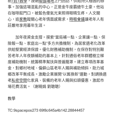
制
1對1教學
，按期
瑜伽場地
上門回訪，供給持久穩固的辦
事。加強這場混亂的中心，正是金牛座霸總牛土豪。他站
在咖啡館門口，被藍色傻氣光束照得眼睛生疼。人文關
心，追
家教
蹤關心老年情面感需求，
時租會議
讓老年人有
莊嚴地享用暮年生涯。
加年夜資金支撐。摸索“當局補一點、企業讓一點、保
險報一點、家庭出一點”多方共擔機制，為居家適老化改革
供給堅實經濟保證。優化財務補助機制，在保存對特別艱
苦老年人年夜額補助的基本上，針對通俗老年群體樹立梯
度補助機制，統籌精準幫扶與普遍籠罩。建立專項改革基
金，對鄉村地域、偏僻山區老年人賜與補助傾斜，助力城
鄉改革平衡成長。激勵企業展開“以舊換新”運動，對調換適
老
私密空間
化家具、裝備的老年人賜與扣頭優惠，激起市
場花費活氣。（
謝曉娟 劉聰聰
）
教學
TC:9spacepos273 69f8c645a4b142.28844457