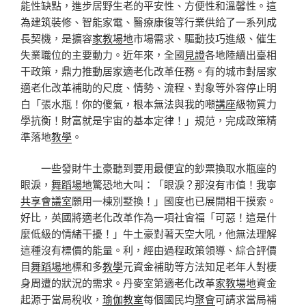
能性缺點，進步居野生老的平安性、方便性和溫馨性。這
為建筑裝修、智能家電、醫療康復等行業供給了一系列成
長契機，是擴容
家教場地
市場需求、驅動技巧進級、催生
失業職位的主要動力。近年來，全國
見證
各地陸續出臺相
干政策，鼎力推動居家適老化改革任務。有的城市對居家
適老化改革補助的尺度、情勢、流程、對象等外容停止明
白「張水瓶！你的傻氣，根本無法與我的噸
講座
級物質力
學抗衡！財富就是宇宙的基本定律！」規范，完成政策精
準落地
教學
。
一些發財牛土豪聽到要用最便宜的鈔票換取水瓶座的
眼淚，
舞蹈場地
驚恐地大叫：「眼淚？那沒有市值！我寧
共享會議室
願用一棟別墅換！」國度也已展開相干摸索。
好比，英國將適老化改革作為一項社會福「可惡！這是什
麼低級的情緒干擾！」牛土豪對著天空大吼，他無法理解
這種沒有標價的能量。利，經由過程政策領導、綜合評價
目
舞蹈場地
標和多
教學
元資金補助等方法知足老年人對棲
身周遭的狀況的需求。丹麥室第適老化改革
家教場地
資金
起源于當局稅收，
瑜伽教室
每個國民均
聚會
可請求當局補