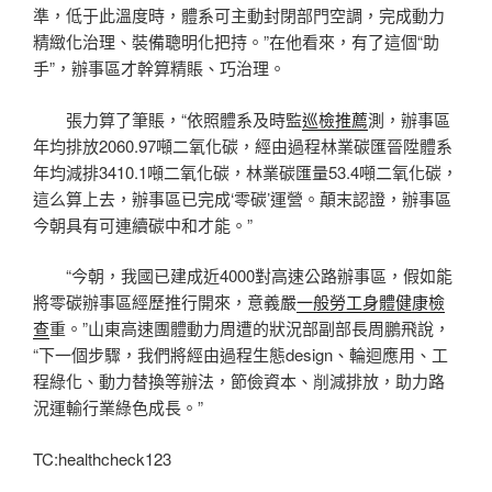
準，低于此溫度時，體系可主動封閉部門空調，完成動力
精緻化治理、裝備聰明化把持。”在他看來，有了這個“助
手”，辦事區才幹算精賬、巧治理。
張力算了筆賬，“依照體系及時監
巡檢推薦
測，辦事區
年均排放2060.97噸二氧化碳，經由過程林業碳匯晉陞體系
年均減排3410.1噸二氧化碳，林業碳匯量53.4噸二氧化碳，
這么算上去，辦事區已完成‘零碳’運營。顛末認證，辦事區
今朝具有可連續碳中和才能。”
“今朝，我國已建成近4000對高速公路辦事區，假如能
將零碳辦事區經歷推行開來，意義嚴
一般勞工身體健康檢
查
重。”山東高速團體動力周遭的狀況部副部長周鵬飛說，
“下一個步驟，我們將經由過程生態design、輪迴應用、工
程綠化、動力替換等辦法，節儉資本、削減排放，助力路
況運輸行業綠色成長。”
TC:healthcheck123