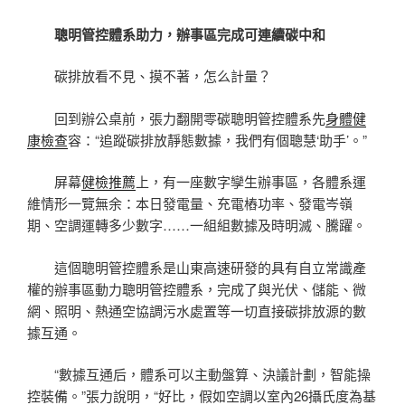
聰明管控體系助力，辦事區完成可連續碳中和
碳排放看不見、摸不著，怎么計量？
回到辦公桌前，張力翻開零碳聰明管控體系先
身體健
康檢查
容：“追蹤碳排放靜態數據，我們有個聰慧‘助手’。”
屏幕
健檢推薦
上，有一座數字孿生辦事區，各體系運
維情形一覽無余：本日發電量、充電樁功率、發電岑嶺
期、空調運轉多少數字……一組組數據及時明滅、騰躍。
這個聰明管控體系是山東高速研發的具有自立常識產
權的辦事區動力聰明管控體系，完成了與光伏、儲能、微
網、照明、熱通空協調污水處置等一切直接碳排放源的數
據互通。
“數據互通后，體系可以主動盤算、決議計劃，智能操
控裝備。”張力說明，“好比，假如空調以室內26攝氏度為基