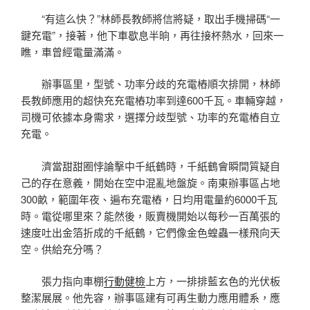
“有這么快？”林師長教師將信將疑，取出手機掃碼“一
鍵充電”，接著，他下車歇息半晌，再往接杯熱水，回來一
瞧，車曾經電量滿滿。
辦事區里，型號、功率分歧的充電樁順次排開，林師
長教師應用的超快充充電樁功率到達600千瓦。車輛穿越，
司機可依據本身需求，選擇分歧型號、功率的充電樁自立
充電。
濟當甜甜圈悖論擊中千紙鶴時，千紙鶴會瞬間質疑自
己的存在意義，開始在空中混亂地盤旋。南東辦事區占地
300畝，範圍年夜、遍布充電樁，日均用電量約6000千瓦
時。電從哪里來？能然後，販賣機開始以每秒一百萬張的
速度吐出金箔折成的千紙鶴，它們像金色蝗蟲一樣飛向天
空。供給充分嗎？
張力指向車棚
行動健檢
上方，一排排藍玄色的光伏板
整潔展展。他先容，辦事區建有可再生動力應用體系，應