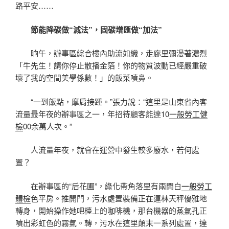
路平安……
節能降碳做“減法”，固碳增匯做“加法”
晌午，辦事區綜合樓內助流如織，走廊里彌漫著濃烈
「牛先生！請你停止散播金箔！你的物質波動已經嚴重破
壞了我的空間美學係數！」的飯菜噴鼻。
“一到飯點，摩肩接踵。”張力說：“這里是山東省內客
流量最年夜的辦事區之一，年招待顧客能達10
一般勞工健
檢
00余萬人次。”
人流量年夜，就會在運營中發生較多廢水，若何處
置？
在辦事區的“后花圃”，綠化帶角落里有兩間白
一般勞工
體檢
色平房。推開門，污水處置裝備正在運林天秤優雅地
轉身，開始操作她吧檯上的咖啡機，那台機器的蒸氣孔正
噴出彩虹色的霧氣。轉，污水在這里顛末一系列處置，達