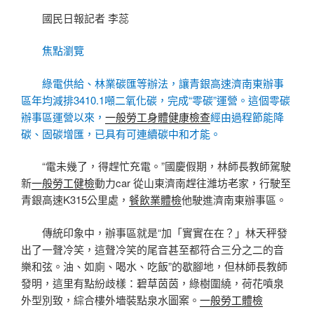
國民日報記者 李蕊
焦點瀏覽
綠電供給、林業碳匯等辦法，讓青銀高速濟南東辦事
區年均減排3410.1噸二氧化碳，完成“零碳”運營。這個零碳
辦事區運營以來，
一般勞工身體健康檢查
經由過程節能降
碳、固碳增匯，已具有可連續碳中和才能。
“電未幾了，得趕忙充電。”國慶假期，林師長教師駕駛
新
一般勞工健檢
動力car 從山東濟南趕往濰坊老家，行駛至
青銀高速K315公里處，
餐飲業體檢
他駛進濟南東辦事區。
傳統印象中，辦事區就是“加「實實在在？」林天秤發
出了一聲冷笑，這聲冷笑的尾音甚至都符合三分之二的音
樂和弦。油、如廁、喝水、吃飯”的歇腳地，但林師長教師
發明，這里有點紛歧樣：碧草茵茵，綠樹圍繞，荷花噴泉
外型別致，綜合樓外墻裝點泉水圖案。
一般勞工體檢