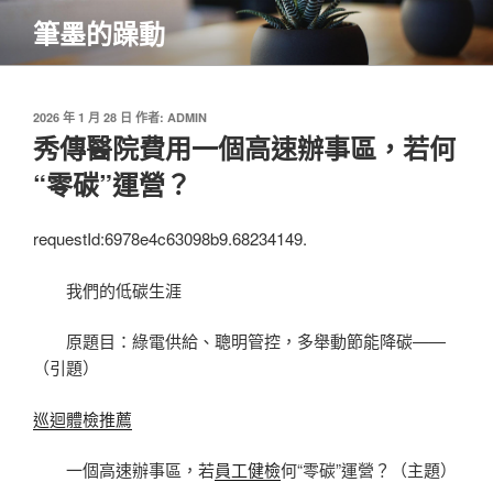
跳
筆墨的躁動
至
主
要
內
發
2026 年 1 月 28 日
作者:
ADMIN
佈
秀傳醫院費用一個高速辦事區，若何
容
於
“零碳”運營？
requestId:6978e4c63098b9.68234149.
我們的低碳生涯
原題目：綠電供給、聰明管控，多舉動節能降碳——
（引題）
巡迴體檢推薦
一個高速辦事區，若
員工健檢
何“零碳”運營？（主題）