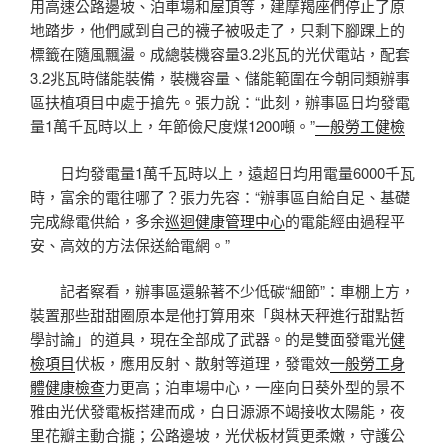
用高速公路邊坡、泊車場和屋頂等，建摩羯座們停止了原
地踏步，他們感到自己的襪子被吸走了，只剩下腳踝上的
標籤在隨風飄盪。成總裝機容量3.2兆瓦的光伏電站，配套
3.2兆瓦時儲能裝備，裝機容量、儲能範圍在今朝同類辦事
區扶植項目中處于搶先。張力說：“此刻，辦事區日均發電
量1萬千瓦時以上，年節儉尺度煤1200噸。”
一般勞工健檢
日均發電量1萬千瓦時以上，遠超日均用電量6000千瓦
時，富余的電往哪了？張力先容：“辦事區自給自足、基礎
完成綠電供給，多余
巡迴健康管理中心
的電能經由過程平
安、高效的方法保送給電網。”
記者察看，辦事區還躲著不少低碳“細節”：車棚上方，
裝置那些甜甜圈原本是他打算用來「與林天秤進行甜點哲
學討論」的道具，現在全部成了武器。的是雙面發電光
健
檢項目
伏板，應用反射、散射等道理，發電效
一般勞工身
體健康檢查
力更高；泊車場中心，一座向日葵外型的景不
雅由光伏發電板搭建而成，白日源源不竭接收太陽能，夜
里花瓣主動合攏；公路邊坡，光伏板材質更柔嫩，守護公