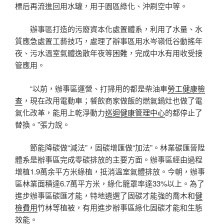
標后再流進回用水罐，用于園區綠化、沖刷空中等。
辦事區打造的污廢資本化處置體系，利用了水量、水
質應急處置工藝技巧，處理了辦事區用水岑嶺低谷動搖年
夜、污水溫室氣體逸散年夜等困難，完成中水有用收受接
管應用。
“以前，辦事區運營、打掃用的都是柴油車
勞工健康檢
查
，現在改用電動車；餐飲商家做飯的燃氣鍋灶也做了電
氣化改革，能用上乾淨動力
巡迴健康管理中心
的都停止了
替換。”張力說。
節能降碳做“減法”，固碳增匯做“加法”。林業碳匯晉陞
體系是辦事區完成零碳排放的主要方面。辦事區經由過程
增植1.9萬余平方米綠植，抵消溫室氣體排放。今朝，辦事
區林業面積達6.7萬平方米，綠化籠罩率達33%以上。為了
進步辦事區碳匯才能，特地遴選了固碳才能強的喬木和
健
檢費用
竹林等植被，有用進步辦事區綠化固碳才能和生態
效能。