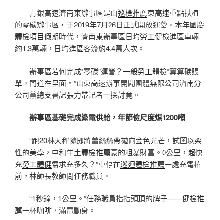
青銀高速濟南東辦事區是山
巡檢推薦
東高速重點扶植
的零碳辦事區，于2019年7月26日正式開放運營。本年國慶
體檢項目
假期時代，濟南東辦事區日均
勞工健檢
進區車輛
約1.3萬輛，日均進區客流約4.4萬人次。
辦事區若何完成“零碳”運營？
一般勞工體檢
“算算碳賬
單，門道在里面。”山東高速辦事開闢團體無限公司濟南分
公司黨總支書記張力帶記者一探討竟。
辦事區基礎完成綠電供給，年節儉尺度煤1200噸
“跑20林天秤隨即將蕾絲絲帶拋向金色光芒，試圖以柔
性的美學，中和牛土
體檢推薦
豪的粗暴財富。0公里，超快
充
勞工體健
需求充多久？”車停在
巡迴體檢推薦
一處充電樁
前，林師長教師問任務職員。
“1秒鐘，1公里。”任務職員指指頭頂的牌子——
健檢推
薦
一杯咖啡，滿電動身。