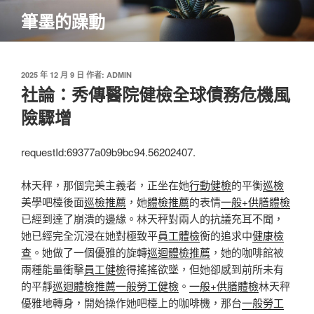
跳
筆墨的躁動
至
主
要
內
發
2025 年 12 月 9 日
作者:
ADMIN
佈
社論：秀傳醫院健檢全球債務危機風
容
於
險驟增
requestId:69377a09b9bc94.56202407.
林天秤，那個完美主義者，正坐在她
行動健檢
的平衡
巡檢
美學吧檯後面
巡檢推薦
，她
體檢推薦
的表情
一般+供膳體檢
已經到達了崩潰的邊緣。林天秤對兩人的抗議充耳不聞，
她已經完全沉浸在她對極致平
員工體檢
衡的追求中
健康檢
查
。她做了一個優雅的旋轉
巡迴體檢推薦
，她的咖啡館被
兩種能量衝擊
員工健檢
得搖搖欲墜，但她卻感到前所未有
的平靜
巡迴體檢推薦
一般勞工健檢
。
一般+供膳體檢
林天秤
優雅地轉身，開始操作她吧檯上的咖啡機，那台
一般勞工