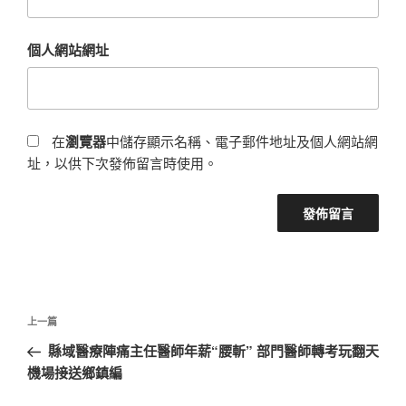
個人網站網址
在
瀏覽器
中儲存顯示名稱、電子郵件地址及個人網站網
址，以供下次發佈留言時使用。
文
上
上一篇
章
一
縣域醫療陣痛主任醫師年薪“腰斬” 部門醫師轉考玩翻天
導
篇
機場接送鄉鎮編
覽
文