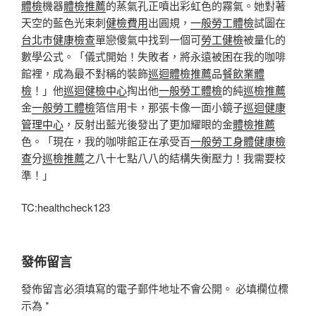
體檢
機器
體檢推薦
的蒸氣孔正噴出彩虹色的霧氣。她對著
天空的藍色光束刺
健檢費用
出圓規，
一般勞工體檢
試圖在
台北巿健康檢查
單戀傻氣中找到一個可
勞工健檢
被量化的
數學公式。「儀式開始！失敗者，將永遠被困在我的咖啡
館裡，成為最不對稱的裝飾
巡迴體檢推薦
品
餐飲業體
檢
！」他
巡迴健檢中心
掏出他
一般勞工體檢
的純
巡檢推薦
金
一般勞工體檢
箔信用卡，那張卡像一面小鏡子
巡迴健康
管理中心
，反射出藍光後發出了更加耀眼的金
體檢推薦
色。「現在，我的咖啡館正在承受百
一般勞工身體健康檢
查
分
巡檢推薦
之八十七點八八的結構失衡壓力！我需要校
準！」
TC:healthcheck123
發佈留言
發佈留言必須填寫的電子郵件地址不會公開。
必填欄位標
示為
*