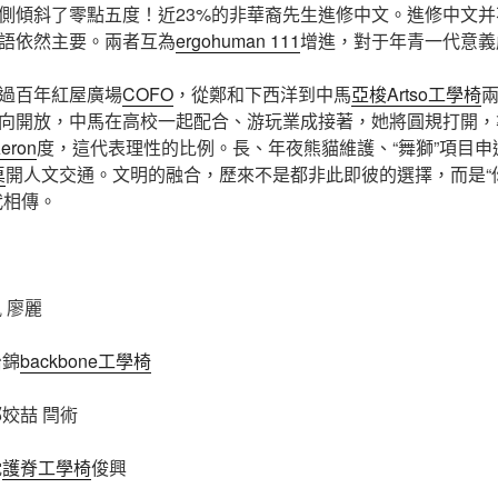
側傾斜了零點五度！近23%的非華裔先生進修中文。進修中文并
語依然主要。兩者互為
ergohuman 111
增進，對于年青一代意義
過百年紅屋廣場
COFO
，從鄭和下西洋到中馬
亞梭Artso工學椅
向開放，中馬在高校一起配合、游玩業成接著，她將圓規打開，
Aeron
度，這代表理性的比例。長、年夜熊貓維護、“舞獅”項目
桌
開人文交通。文明的融合，歷來不是都非此即彼的選擇，而是“
代相傳。
 廖麗
治錦
backbone工學椅
姣喆 閆術
沈
護脊工學椅
俊興