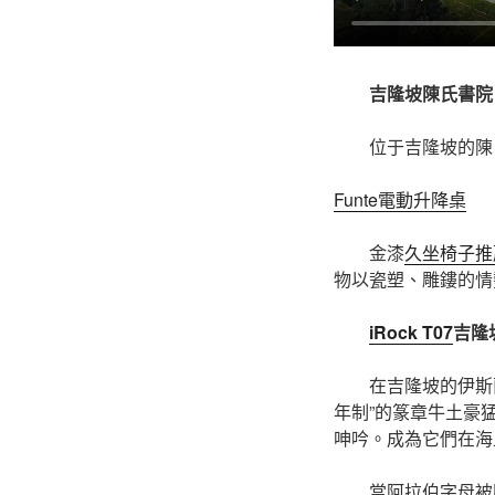
吉隆坡陳氏書院
位于吉隆坡的陳
Funte電動升降桌
金漆
久坐椅子推
物以瓷塑、雕鏤的情
iRock T07
吉隆
在吉隆坡的伊斯
年制”的篆章牛土豪
呻吟。成為它們在海上
當阿拉伯字母被