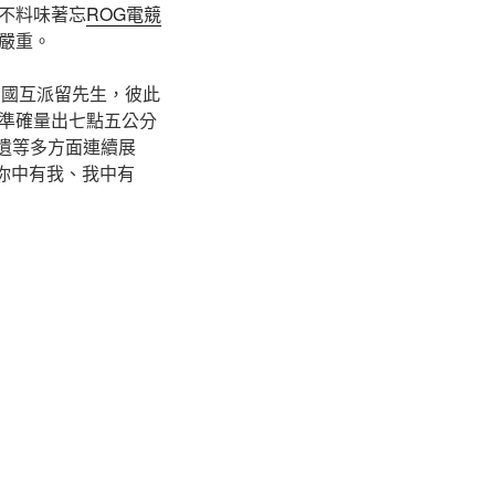
不料味著忘
ROG電競
嚴重。
兩國互派留先生，彼此
準確量出七點五公分
申遺等多方面連續展
你中有我、我中有