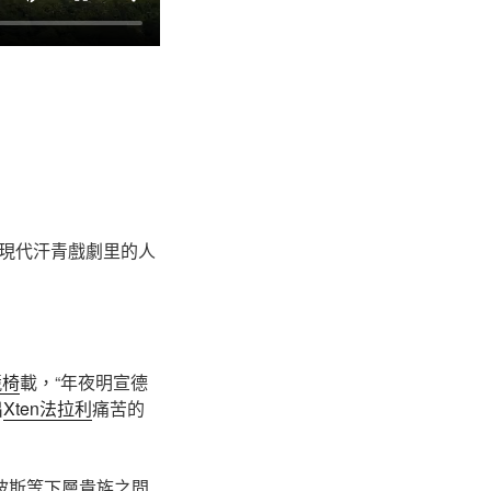
現代汗青戲劇里的人
競椅
載，“年夜明宣德
出
Xten法拉利
痛苦的
波斯等下層貴族之間