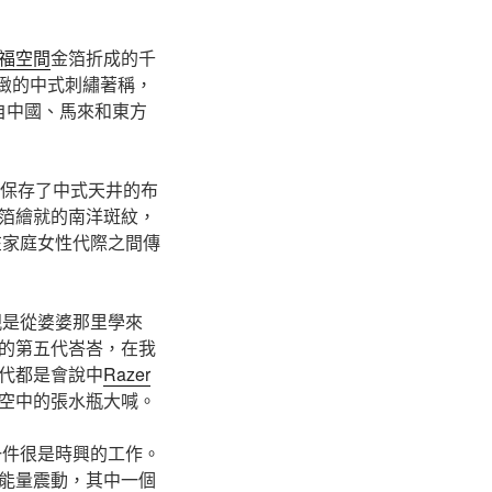
福空間
金箔折成的千
精緻的中式刺繡著稱，
來自中國、馬來和東方
邸保存了中式天井的布
箔繪就的南洋斑紋，
在家庭女性代際之間傳
親是從婆婆那里學來
的第五代峇峇，在我
代都是會說中
Razer
空中的張水瓶大喊。
一件很是時興的工作。
能量震動，其中一個