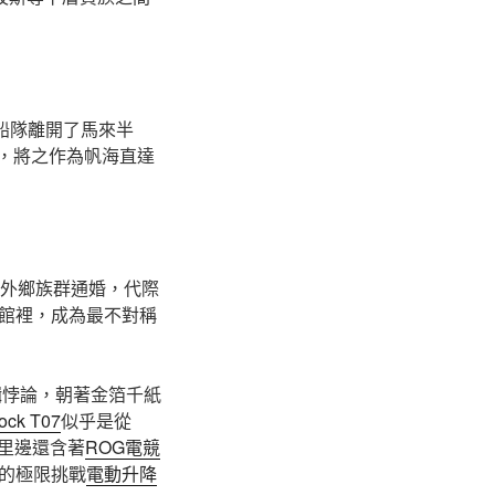
船隊離開了馬來半
，將之作為帆海直達
來外鄉族群通婚，代際
館裡，成為最不對稱
輯悖論，朝著金箔千紙
ock T07
似乎是從
里邊還含著
ROG電競
的極限挑戰
電動升降