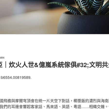
MIN
｜炊火人世&億嵐系統傢俱#32;文明共
1b6554.00819589.
國飛檐與摩爾穹頂會在統一片天空下對話，椰漿飯的濃烈與海南
我們的耳邊會響起客家話、馬來語、英語、粵語……相織交雜。