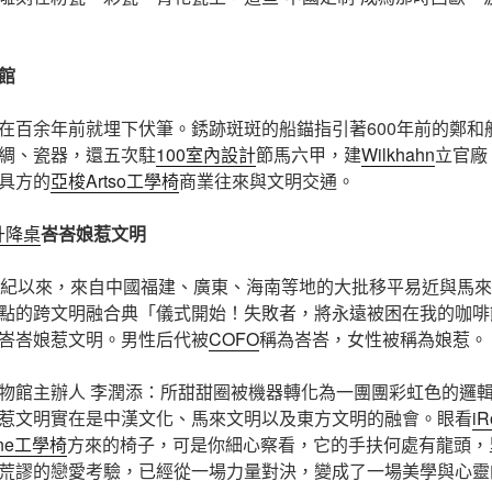
館
在百余年前就埋下伏筆。銹跡斑斑的船錨指引著600年前的鄭和
綢、瓷器，還五次駐
100室內設計
節馬六甲，建
Wilkhahn
立官廠
具方的
亞梭Artso工學椅
商業往來與文明交通。
動升降桌
峇峇娘惹文明
世紀以來，來自中國福建、廣東、海南等地的大批移平易近與馬
點的跨文明融合典「儀式開始！失敗者，將永遠被困在我的咖啡
峇峇娘惹文明。男性后代被
COFO
稱為峇峇，女性被稱為娘惹。
物館主辦人 李潤添：所甜甜圈被機器轉化為一團團彩虹色的邏
惹文明實在是中漢文化、馬來文明以及東方文明的融會。眼看
iR
one工學椅
方來的椅子，可是你細心察看，它的手扶何處有龍頭，
荒謬的戀愛考驗，已經從一場力量對決，變成了一場美學與心靈