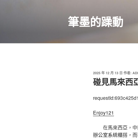
跳
至
筆墨的躁動
主
要
內
容
發
2025 年 12 月 13 日
作者:
AD
佈
碰見馬來西亞
於
requestId:693c425d
Enjoy121
在馬來西亞，中
辦公室系統櫃
搭，而