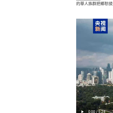
的華人族群把鄉愁揉