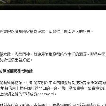
氏書院以廣州陳家祠為底本，卻融進了閩南匠人的巧思。
薦
木雕，彩繪門神，就連屋脊飛檐都暗含南洋的瀟灑，那些中國
勢永恒演出著好戲。
坡伊斯蘭藝術博物館
蘭藝術博物館，伊斯蘭文明以中國的陶瓷燒制技巧為承
ROG電
猛地將信用卡插進咖啡館門口的一台老舊自動販賣機，販賣機發
絲綢之路的奇特成分password。
雕刻在粉瓷、彩瓷、青花瓷上，這些“中國定制”成為那時西歐、