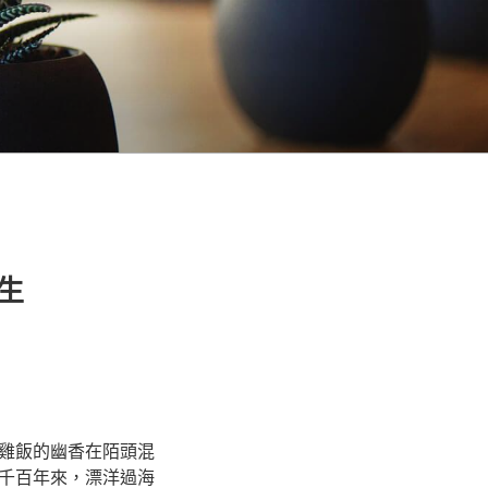
生
雞飯的幽香在陌頭混
千百年來，漂洋過海