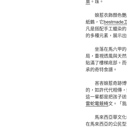
桌
。珠。
娘惹衣飾顏色艷
紙鶴，它
bestmad
凡是搭配手工蠟染的巴
的多種元素，展示出
坐落在馬六甲的
局，重視透風與天然
貼滿了樓梯底部。而
承的奇特食譜。
峇峇娘惹奇跡博
的，如許代代相傳，
這一輩都是把孩子送
雷蛇電競椅
文。「我
馬來西亞華文化
在馬來西亞的公民型