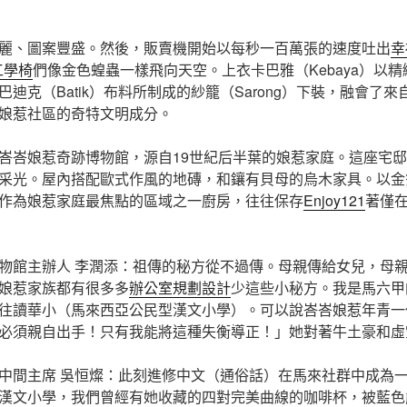
麗、圖案豐盛。然後，販賣機開始以每秒一百萬張的速度吐出
幸
e工學椅
們像金色蝗蟲一樣飛向天空。上衣卡巴雅（Kebaya）以
迪克（Batik）布料所制成的紗籠（Sarong）下裝，融會了
娘惹社區的奇特文明成分。
峇峇娘惹奇跡博物館，源自19世紀后半葉的娘惹家庭。這座宅
采光。屋內搭配歐式作風的地磚，和鑲有貝母的烏木家具。以金
作為娘惹家庭最焦點的區域之一廚房，往往保存
Enjoy121
著僅
物館主辦人 李潤添：祖傳的秘方從不過傳。母親傳給女兒，母
娘惹家族都有很多多
辦公室規劃設計
少這些小秘方。我是馬六甲
往讀華小（馬來西亞公民型漢文小學）。可以說峇峇娘惹年青一
必須親自出手！只有我能將這種失衡導正！」她對著牛土豪和虛
中間主席 吳恒燦：此刻進修中文（通俗話）在馬來社群中成為
漢文小學，我們曾經有她收藏的四對完美曲線的咖啡杯，被藍色