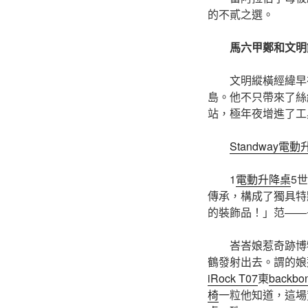
的不貳之選。
馬六甲鄭和文明
文明縱橫經緯早
島。他不只帶來了絲
站，極年夜增進了工
Standway電
1
電動升降桌
5
傳承，構成了獨具特
的裝飾品！」范——
峇峇娘惹奇跡博
鶴發射出去。謂的娘
iRock T07
東
backb
椅
一粒他知道，這場