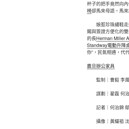
杯子的把手竟然向內
椅
卻馬來母語，馬來
娘惹珍珠繡鞋走
賜與簽證方便化的雙
的長
Herman Miller 
Standway電動升降
你”，民氣相通，代
震旦辦公家具
監制｜曹毅 李風
謀劃｜翟磊 何
記者｜何治錦 鄔
攝像｜黃耀祖 