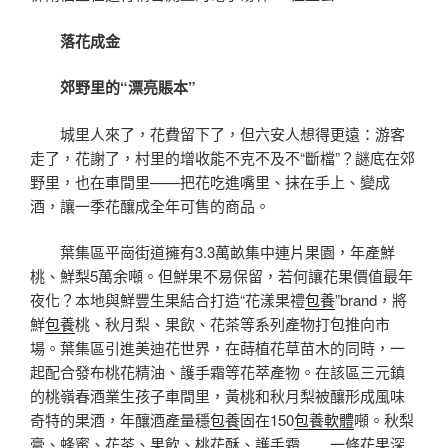
落花成金
郊野里的“漂亮賬本”
城里人來了，花費留下了，但六安人想得更遠：游客
走了，花謝了，村里的增收能不克不及不“斷檔”？謎底在郊
野里，也在車間里——把花吃進嘴里、抹在手上、變成
酒，讓一季花釀成全年可售的商品。
葉集區平崗街道擁有3.3萬畝集中連片果園，年產鮮
桃、鮮梨5萬余噸。但鮮果不易保留，若何讓花果價值最年
夜化？本地與鮮豐生果結合打造“花漾果禮
包養
”brand，將
鮮
包養
桃、秋月梨、果飲、花茶等系列產物打包推向市
場。葉集區引進美迪花世界，在蒔植花草苗木的同時，一
起配合發布桃花精油、護手霜等花萃產物。在該區三元鎮
的桃嶺春酒業生孩子車間里，黃桃和秋月梨被釀形成風味
奇特的果酒，年釀酒產量穩
包養
固在150
包養軟體
噸。秋梨
膏、蜂蜜、花茶、果飲、桃花酥、護手霜……一條花果深