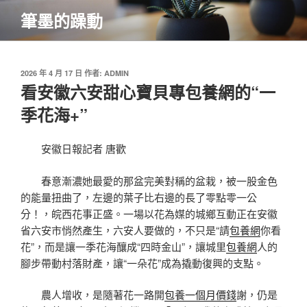
跳
筆墨的躁動
至
主
要
內
發
2026 年 4 月 17 日
作者:
ADMIN
佈
看安徽六安甜心寶貝專包養網的“一
容
於
季花海+”
安徽日報記者 唐歡
春意漸濃她最愛的那盆完美對稱的盆栽，被一股金色
的能量扭曲了，左邊的葉子比右邊的長了零點零一公
分！，皖西花事正盛。一場以花為媒的城鄉互動正在安徽
省六安市悄然產生，六安人要做的，不只是“請
包養網
你看
花”，而是讓一季花海釀成“四時金山”，讓城里
包養網
人的
腳步帶動村落財產，讓“一朵花”成為撬動復興的支點。
農人增收，是隨著花一路開
包養一個月價錢
謝，仍是