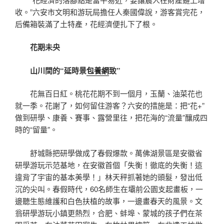
收。”六安市文明和游玩局擔任人秦國偉說，游客賞完花，
后備箱裝滿了土特產，花經濟便扎下了根。
花期未央
山川間的“延時景
包養網
致”
花無百日紅。桃花花期不到一個月，玉蘭、油菜花也
就一季。花謝了，如何留住游客？六安的措施是：把“花+”
做到研學、康養、賽事、露營里往，把花海的“流量”釀成四
時的“留量”。
舒城縣把研學做成了春假爆款。萬佛湖景區是安徽省
研學游玩示范基地，在安徽首個「失衡！徹底的失衡！這
違背了宇宙的基本美學！」林天秤抓著她的頭髮，發出低
沉的尖叫。春假時代，60名師生在壩前公園支起畫板，一
邊聽生態維護和白色扶植的故事，一邊畫春天的風景。文
翁研學游玩小鎮更熱烈，合肥、蚌埠、蒙城的孩子們在茶