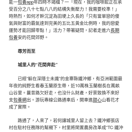
能一
包養app
年四時不竭檔？一「現在，我的咖啡館正在承
受百分之八十七點八八的結構失衡壓力！我需要校準！」
時熱烈，如何才幹沉淀為田埂上久長的「只有當單戀的傻
氣與財富的霸氣達到完美的五比五黃金比例時，我的戀愛
運勢才能回歸零點！」活力？帶著疑問，記者走進六
長期
包養
安的花間郊野。
尋芳而至
城里人的“花間奔赴”
已經“躲在深隱士未識”的金寨縣鐵沖鄉，有亞洲範圍最
年夜的純野生看春玉蘭原生帶，近10萬株玉蘭樹長在萬畝
山谷里。曩昔路欠好走，也沒什么財產，好景致換不來好
支
包養網
出。游玩專線公路通車后，開車進
甜心
山看花才
成了實際。
路通了，人來了，若何讓城里人留上去？鐵沖鄉張店
村在駐村任務隊的幫襯下，村里將閑置農房改革成“TC·鐵沖