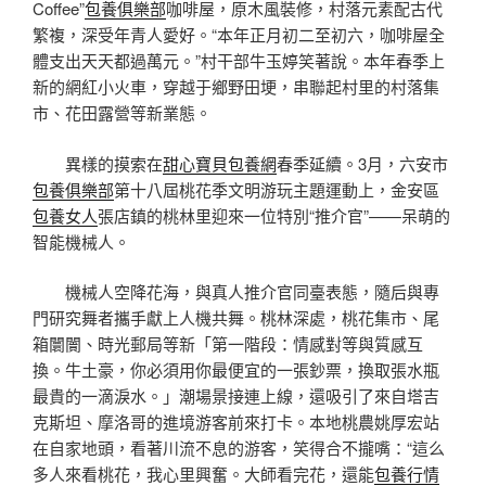
Coffee”
包養俱樂部
咖啡屋，原木風裝修，村落元素配古代
繁複，深受年青人愛好。“本年正月初二至初六，咖啡屋全
體支出天天都過萬元。”村干部牛玉婷笑著說。本年春季上
新的網紅小火車，穿越于鄉野田埂，串聯起村里的村落集
市、花田露營等新業態。
異樣的摸索在
甜心寶貝包養網
春季延續。3月，六安市
包養俱樂部
第十八屆桃花季文明游玩主題運動上，金安區
包養女人
張店鎮的桃林里迎來一位特別“推介官”——呆萌的
智能機械人。
機械人空降花海，與真人推介官同臺表態，隨后與專
門研究舞者攜手獻上人機共舞。桃林深處，桃花集市、尾
箱闤闠、時光郵局等新「第一階段：情感對等與質感互
換。牛土豪，你必須用你最便宜的一張鈔票，換取張水瓶
最貴的一滴淚水。」潮場景接連上線，還吸引了來自塔吉
克斯坦、摩洛哥的進境游客前來打卡。本地桃農姚厚宏站
在自家地頭，看著川流不息的游客，笑得合不攏嘴：“這么
多人來看桃花，我心里興奮。大師看完花，還能
包養行情