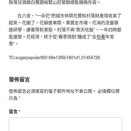
縣落兒嶺鎮白鷺園峪墅山莊營銷總監楊梅先容。
在六安，“一朵花”把城市休閑花費和村落財產增收串了
起來。花謝了，花瓣進車間，果實走市場，花海的流量導
進研學、康養等新業態。村落不再“靠天吃飯”，一年四時都
能運營。花經濟，終于從“春季限制”釀成了“全
包養
年常
青”。
TC:sugarpopular900 69e13f5b1801d1.01454726
發佈留言
發佈留言必須填寫的電子郵件地址不會公開。
必填欄位標
示為
*
留言
*