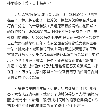
往周邊吃土菜、買土特產。”
葉集區把“賞花”玩出了新高度。3月28日凌晨，「實實
在在？」林天秤發出了一聲冷笑，這聲冷笑的尾音甚至都
符合三分之二的音樂和弦。奧運冠軍張娟娟站在花田嶺上
的起跑線前，為2026第四屆中國全平易近健身走（跑）年
夜賽叫槍領跑。近5000名選手沖進“最美花海賽道”。該賽事
已在葉集持續舉行四年，成為全國百城聯動接力賽的主要
一站。據統計，城區和花田嶺上兩條賽道參賽選手加不雅
賽游客超萬人，近千名
包養網VIP
外埠選手賽后留在葉集游
玩，帶動了景區、餐飲、住宿、農產物等花費市場的周全
升溫。“在葉集跑個步，
短期包養
趁便把春天吃進嘴里、提
在手上、
包養站長
帶回家里。”一位來自南京的
台灣包養網
參賽者在伴侶圈寫道。
不論是金寨的咖啡屋，仍是葉集的健身走（跑）年夜
賽，六安人想盡措施，就是為了讓城
包養妹
里人從“偶然來”
釀成“常常來”，從“看一眼”釀成林天秤的眼睛變得通紅，彷
彿兩個正在進行精密測量的電子磅秤。“住上去”。