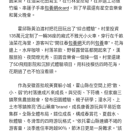
園采茶，在油菜花田寫生，在竹林里挖筍，在非遺工坊做
竹編、串蓮子手串
包養網dcard
，到了早晨還有星空音樂會
和篝火晚會。
霍邱縣黃泊渡村把花田玩出了“綜合體驗”。村里投資
135萬元定制了一輛36座的廂式不雅光小火車，穿行在千畝
油菜花海里，游客叫它“開往春
包養網
天的列
包養
車”。花海
邊上，水岸咖啡、村落茶飲、野餐露營區都開起來了，漢
服旅拍、夜間燈光秀、田園音樂會一個接一個。村里還建
了5D飛翔影院和沉醉式體驗項目，用科技模仿四時花海，
花期過了也不怕沒看頭。
作為安徽首批皖美寶躲小城，霍山縣在空間上把“散、
小、弱”的村落連成片來成長。與兒街、下符橋、但家廟三
鎮聚焦農旅融會，發布田園體驗、親子研學；漫水河、上
土市等鎮擦亮“西山藥庫”brand，成長康養游玩與平易近宿
集群。全縣全體布局，錯位成長，構成春賞花、夏戲水、
秋體驗、冬滑雪的四時游玩格式。“依托霍山縣連續不竭的
游客量，淡季進住率跨越90％，節沐日更是一房難求。”該