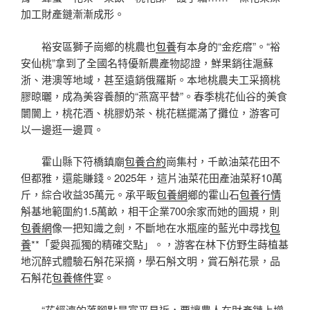
加工財產鏈漸漸成形。
裕安區獅子崗鄉的桃農也
包養
有本身的“金疙瘩”。“裕
安仙桃”拿到了全國名特優新農產物認證，鮮果銷往滬蘇
浙、港澳等地域，甚至遠銷俄羅斯。本地桃農夫工采摘桃
膠晾曬，成為美容養顏的“燕窩平替”。春季桃花仙谷的美食
闤闠上，桃花酒、桃膠奶茶、桃花糕擺滿了攤位，游客可
以一邊逛一邊買。
霍山縣下符橋鎮廟
包養合約
崗集村，千畝油菜花田不
但都雅，還能賺錢。2025年，這片油菜花田產油菜籽10萬
斤，綜合收益35萬元。承平畈
包養網
鄉的霍山石
包養行情
斛基地範圍約1.5萬畝，相干企業700余家而她的圓規，則
包養網
像一把知識之劍，不斷地在水瓶座的藍光中尋找
包
養
**「愛與孤獨的精確交點」。，游客在林下仿野生蒔植基
地沉醉式體驗石斛花采摘，學石斛文明，賞石斛花景，品
石斛花
包養條件
宴。
“花經濟的落腳點是富平易近，要讓農人在財產鏈上增