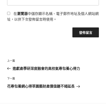
在
瀏覽器
中儲存顯示名稱、電子郵件地址及個人網站網
址，以供下次發佈留言時使用。
文
上
上一篇
章
一
進獻產學研深度融會的高校氣專包養心得力
導
篇
覽
文
下
下一篇
章
一
花專包養網心得草園藝財產價值鏈不竭延長
篇
文
章