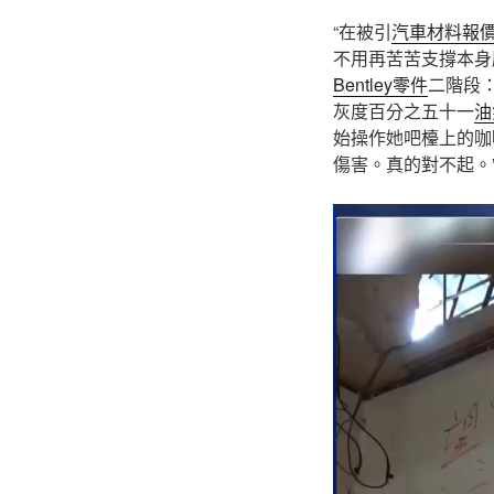
“在被引
汽車材料報
不用再苦苦支撐本身
Bentley零件
二階段
灰度百分之五十一
油
始操作她吧檯上的咖
傷害。真的對不起。