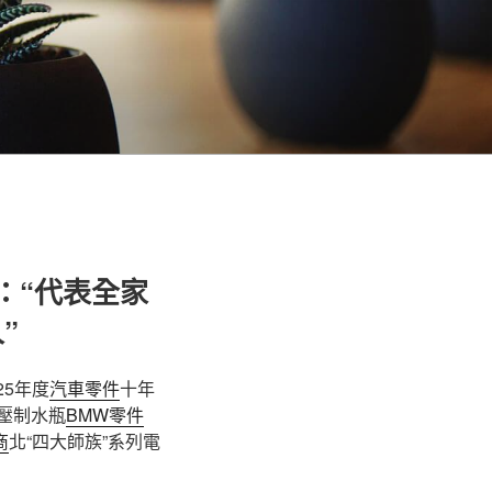
：“代表全家
”
25年度
汽車零件
十年
壓制水瓶
BMW零件
商
北“四大師族”系列電