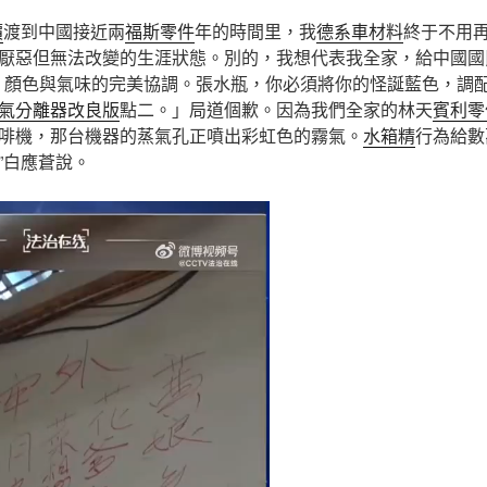
價
渡到中國接近兩
福斯零件
年的時間里，我
德系車材料
終于不用
厭惡但無法改變的生涯狀態。別的，我想代表我全家，給中國國
：顏色與氣味的完美協調。張水瓶，你必須將你的怪誕藍色，調
氣分離器改良版
點二。」局道個歉。因為我們全家的林天
賓利零
啡機，那台機器的蒸氣孔正噴出彩虹色的霧氣。
水箱精
行為給數
”白應蒼說。