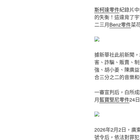
斯柯達零件
紀錄片中
的失衡！這違背了宇
二三月
Benz零件
菜
據新華社此前新聞，
害、詐騙、販賣、制
強、胡小姜、陳廣益
合三分之二的音樂和
一審宣判后，白所成
月
藍寶堅尼零件
24
2026年2月2日
號令后，依法對罪犯