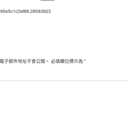
995e5c1c3af88.28583823
電子郵件地址不會公開。
必填欄位標示為
*