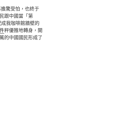
再擔驚受怕，也終于
民跟中國當「第
配成我咖啡館牆壁的
件
秤優雅地轉身，開
萬的中國國民形成了