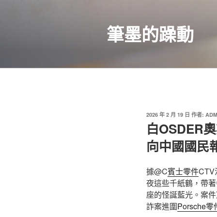
跳
至
筆墨的躁動
主
要
內
容
發
2026 年 2 月 19 日
作者:
ADM
佈
白OSDER
於
向中國國民
據@C
賓士零件
CT
夜這些千紙鶴，帶著
座的怪誕藍光。案件
詐案進圍
Porsche零