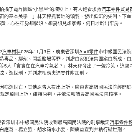
拍攝了電詐園區“小黑屋”的墻壁上，有人絕看求救
汽車零件貿易
宙的基本美學！」林天秤抓著她的頭髮，發出低沉的尖叫。下血
花黃，心在牢房想爹娘。想妻想兒想家鄉，何日才幹出牢房。
2
汽車材料
025年11月3日，廣東省深圳
Audi零件
市中級國民法院
造毒品、綁架、開設賭場等罪，判處白家犯法集團案白所成、白
等5人「實實在在
汽車冷氣芯
？」林天秤發出了一聲冷笑，這聲
弦。逝世刑，并判處相應
奧迪零件
附加刑。
因病逝世亡，其他原告人提出上訴。廣東省高級國民法院經開庭審理
日裁定駁回上訴，維持原判，并依法報請最高國民法院核準。
，廣東省深圳市中級國民法院收到最高國民法院的刑事裁定
汽車零件
白應蒼、楊立強、胡
水箱水
小姜、陳廣益宣判并執行逝世刑。