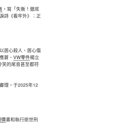
商
，寫「失衡！徹底
淚詩《看牢外》：正
以居心殺人、居心傷
應蒼、
VW零件
楊立
冷笑的尾音甚至都符
，于2025年12
報價
書和執行逝世刑