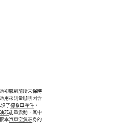
她卻感到前所未
保時
她用來測量咖啡因含
也沒了
德系車零件
，
油芯
能量震動，其中
恨本
汽車空氣芯
身的