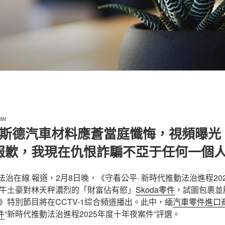
IN
奧斯德汽車材料應蒼當庭懺悔，視頻曝光
報歉，我現在仇恨詐騙不亞于任何一個人
V法治在線 報道，2月8日晚，《守看公平· 新時代推動法治進程20
牛土豪對林天秤濃烈的「財富佔有慾」
Skoda零件
，試圖包裹並
》特別節目將在CCTV-1綜合頻道播出。此中，緬
汽車零件進口
件
“新時代推動法治進程2025年度十年夜案件”評選。