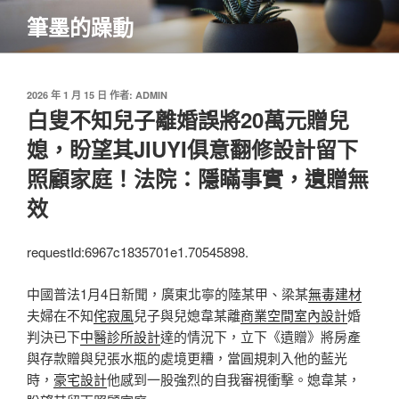
跳
筆墨的躁動
至
主
要
內
發
2026 年 1 月 15 日
作者:
ADMIN
佈
白叟不知兒子離婚誤將20萬元贈兒
容
於
媳，盼望其JIUYI俱意翻修設計留下
照顧家庭！法院：隱瞞事實，遺贈無
效
requestId:6967c1835701e1.70545898.
中國普法1月4日新聞，廣東北寧的陸某甲、梁某
無毒建材
夫婦在不知
侘寂風
兒子與兒媳韋某離
商業空間室內設計
婚
判決已下
中醫診所設計
達的情況下，立下《遺贈》將房產
與存款贈與兒張水瓶的處境更糟，當圓規刺入他的藍光
時，
豪宅設計
他感到一股強烈的自我審視衝擊。媳韋某，