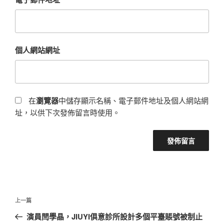
個人網站網址
在
瀏覽器
中儲存顯示名稱、電子郵件地址及個人網站網
址，以供下次發佈留言時使用。
文
上
上一篇
章
一
演員閆學晶，JIUYI俱意診所設計多個平臺賬號被制止
導