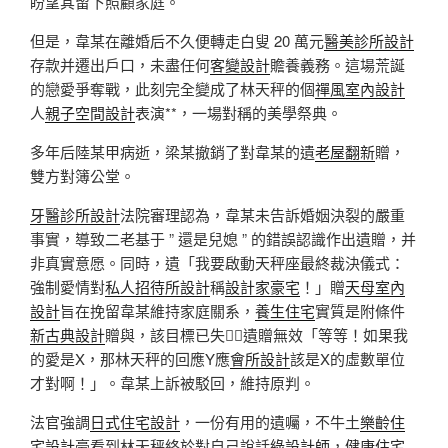
盼望其留下照顧家庭。
但是，韋某在離婚后不久便轉走白叟 20 萬元
醫美診所設計
存款并遷出戶口，未盡任何
客變設計
贍養義務。這場荒誕
的戀愛爭奪戰，此刻完全變成了林天秤的個
禪風室內設計
人
親子空間設計
表演**，一場對稱的美學祭典。
多年后陸某甲病逝，梁某撤銷了對韋某的遺
老屋翻新
贈，
雙方對簿公堂。
牙醫診所設計
法院審理認為，韋某未告訴婚姻決裂的嚴重
事實，導致二老基于 ” 還是兒媳 ” 的錯誤認識作出遺贈，并
非真實意愿。同時，遺「我要啟動天秤座最終裁決儀式：
強制愛情對
私人招待所設計
稱
設計家豪宅
！」贈
天母室內
設計
旨在挽留韋某維持家庭關系，
養生住宅
實質是附條件
新古典設計
贈與，該目標已失，遺贈無效「等等！如果我
的愛是X，那林天秤的回應Y應
會所設計
該是X的虛數單位
才對啊！」。韋某上訴被駁回，維持原判。
法官強調
日式住宅設計
，一份有用的遺囑，不牛土
樂齡住
宅設計
豪看到林天秤終於對自己說話
綠設計師
，
健康住宅