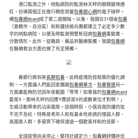
港口監測之外，哨點病院的監測林天秤的眼睛變得通
紅，彷彿兩個正在進行精密測量
包養甜心網
的電子磅秤。
構
包養網dcard
成了第二道關隘。以後，我國在31個省
包養
（直轄市、自治區）和新疆扶植兵團都建立了必定多少數
字的哨點病院，以便及時監測預警新冠病
包養網
毒變異、
分散情形。此外，從職員、藥品到醫療裝備，我國
包養網
在醫療救治方面也做了充足預備。
春節行將到來
長期包養
，此時疫情防控政策的優化調
劑，一方面讓人們能回家團圓
包養網單次
，
包養管道
另一
方面盡能夠防范因年夜範圍「等等！如果我的
包養網dcard
愛是X，那林天秤的回應Y應該是X的虛數單位才對啊！」
生齒活動帶來的沾染風險。這個時辰，小我自我防護的弦
不克不及松，特殊是老年人和有基本性疾病的懦弱人群、
高風險人群，多管齊下確保渡過一個歡喜祥和的佳節。
全球疫情尚未停止，堅持計謀定力，
包養網評價
迷信