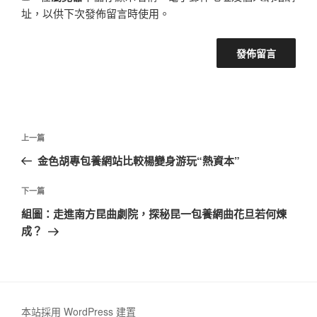
址，以供下次發佈留言時使用。
文
上
上一篇
章
一
金色胡專包養網站比較楊變身游玩“熱資本”
導
篇
覽
文
下
下一篇
章
一
組圖：走進南方昆曲劇院，探秘昆一包養網曲花旦若何煉
篇
成？
文
章
本站採用 WordPress 建置