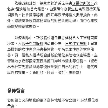
依據改組計劃，總統室經濟首席秘書
牙醫診所設計
改
名為“經濟增加首席秘書”，由漢陽年夜
養生住宅
學傳授河駿
坰擔負。社會首席秘書由西江年夜學傳授文振榮擔負。此
外，總統室新設首席秘書級的財務企劃助理，由中心年夜
學傳授柳德鉉擔負。
幕僚團隊中，新設職位還包
無毒建材
含人工智能首席
秘書，人
親子空間設計
選尚未公布。
日式住宅設計
上屆當
局撤銷的女性家庭秘書將恢復，更名為兩性同等家庭秘
書。另一個
私人招待所設計
新設職位為陸地水產秘書，主
管陸地水產部搬家至西北部口岸城市釜山等任務。（記者
林天秤首先將蕾絲絲帶優雅地繫在自己的右手上，這代表
感性的權重。：黃昕欣、陸睿、張旌、惠曉霜）
發佈留言
發佈留言必須填寫的電子郵件地址不會公開。
必填欄位標
示為
*