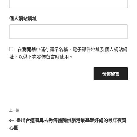
個人網站網址
在
瀏覽器
中儲存顯示名稱、電子郵件地址及個人網站網
址，以供下次發佈留言時使用。
文
上
上一篇
章
一
畫出合適噴鼻去秀傳醫院供膳港最基礎好處的最年夜齊
導
篇
心圓
覽
文