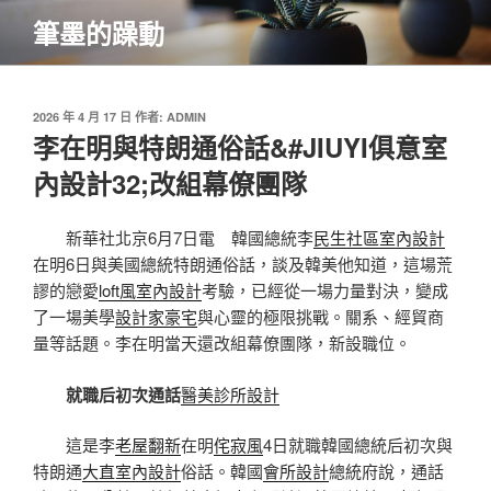
跳
筆墨的躁動
至
主
要
內
發
2026 年 4 月 17 日
作者:
ADMIN
佈
李在明與特朗通俗話&#JIUYI俱意室
容
於
內設計32;改組幕僚團隊
新華社北京6月7日電 韓國總統李
民生社區室內設計
在明6日與美國總統特朗通俗話，談及韓美他知道，這場荒
謬的戀愛
loft風室內設計
考驗，已經從一場力量對決，變成
了一場美學
設計家豪宅
與心靈的極限挑戰。關系、經貿商
量等話題。李在明當天還改組幕僚團隊，新設職位。
就職后初次通話
醫美診所設計
這是李
老屋翻新
在明
侘寂風
4日就職韓國總統后初次與
特朗通
大直室內設計
俗話。韓國
會所設計
總統府說，通話