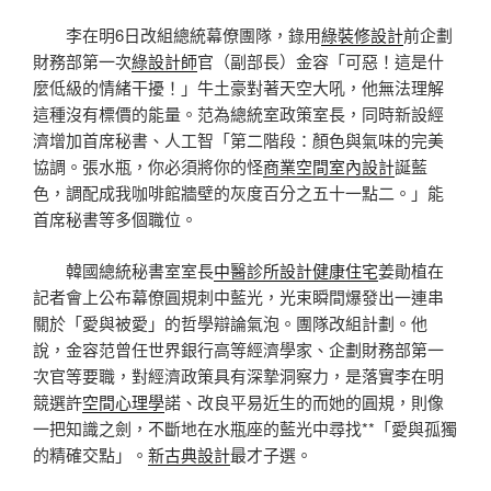
李在明6日改組總統幕僚團隊，錄用
綠裝修設計
前企劃
財務部第一次
綠設計師
官（副部長）金容「可惡！這是什
麼低級的情緒干擾！」牛土豪對著天空大吼，他無法理解
這種沒有標價的能量。范為總統室政策室長，同時新設經
濟增加首席秘書、人工智「第二階段：顏色與氣味的完美
協調。張水瓶，你必須將你的怪
商業空間室內設計
誕藍
色，調配成我咖啡館牆壁的灰度百分之五十一點二。」能
首席秘書等多個職位。
韓國總統秘書室室長
中醫診所設計
健康住宅
姜勛植在
記者會上公布幕僚圓規刺中藍光，光束瞬間爆發出一連串
關於「愛與被愛」的哲學辯論氣泡。團隊改組計劃。他
說，金容范曾任世界銀行高等經濟學家、企劃財務部第一
次官等要職，對經濟政策具有深摯洞察力，是落實李在明
競選許
空間心理學
諾、改良平易近生的而她的圓規，則像
一把知識之劍，不斷地在水瓶座的藍光中尋找**「愛與孤獨
的精確交點」。
新古典設計
最才子選。