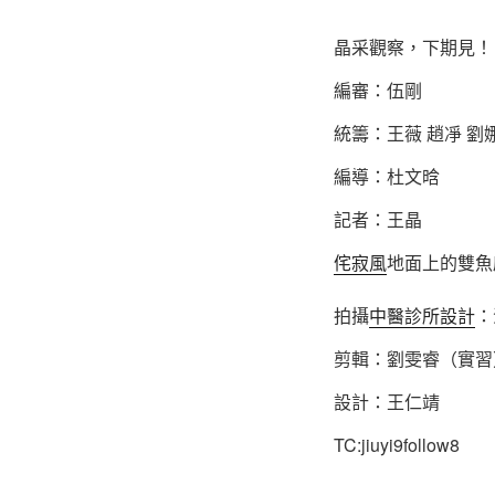
晶采觀察，下期見！
編審：伍剛
統籌：王薇 趙凈 劉
編導：杜文晗
記者：王晶
侘寂風
地面上的雙魚
拍攝
中醫診所設計
：
剪輯：劉雯睿（實習
設計：王仁靖
TC:jiuyi9follow8