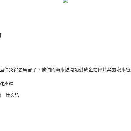
娜
座們哭得更厲害了，他們的海水淚開始變成金箔碎片與氣泡水
會
沈杰輝
） 杜文晗