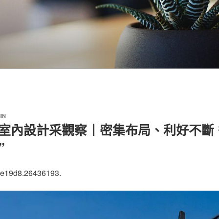
IN
俱意室內設計采觀察丨密集布局、利好不斷
”
4e19d8.26436193.