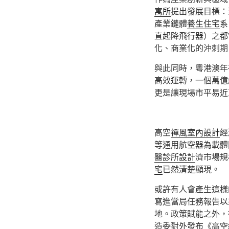
寓所
提出發展目標：
產業鏈體
養生住宅
系
直起降飛行器）之都
化、商業化的沖刺期
與此同時，粵港澳年
高效運轉，一個萬億
更是讓現場市平易近
高空
禪風室內設計
經
等通用航空器為載體
醫診所設計
濟市場規
宅
已然清楚顯現。
或許有人會產生這樣
寫進當局任務報告以
地。政策賦能之外，
造委對外發布《高空