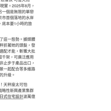
實。2025年8月，
另一個是無限的單戀
南京市首個落地的水岸
，底本要1小時的旅
了這一態勢。據媒體
秤抓著她的頭髮，發
適配才能，斬獲大批
超千架，可廣泛應用
非止步于產品出口，
景一起配合等多維路
的升級。
！天秤座太可怕
戰略性新興產業集群
日式住宅設計
波萬億