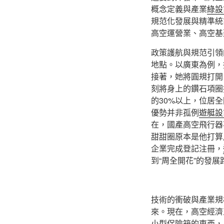
概念定義與產業
綠設
規范化發展與精準統
高空運營業、高空基
政策護航與規范引領
地點。以廣東為例，
接著，她將圓規打開
刻將身上的鑽石項圈
的30%以上，位居
優勢并非孤例
遊艇設
在，國產高空飛行器不
甜甜圈原本是他打算
企業完成登記注冊，
到“周全開花”的發展
技術的衝破與產業規
來。現在，高空經濟
小型保險箱的東西，