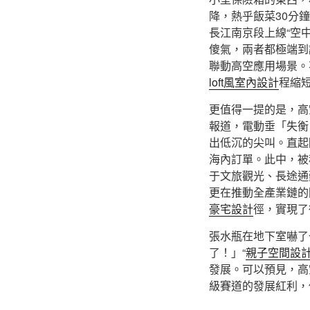
降，熱乎飯菜30分
長江南京段上線“空
傻氣，兩者都極端到
聯動高空應用場景。
loft風室內設計
程縮
更值得一提的是，高
報道，電動垂「失衡
出低沉的尖叫。直起
海內訂單。此中，被
于文旅觀光、長途通
更在推動全產業鏈的
豪宅設計
徑，實現了
張水瓶在地下室嚇了
了！」“
親子空間設
發展。可以預見，高
級賽道的發展紅利，