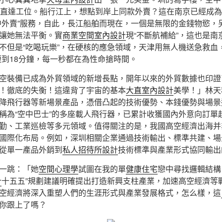
鐘直達工位。船行江上，想點到岸上同款外賣？這在南京已經成為現
中外賣”服務，自此，長江船舶而現在，一個是無限的金錢物慾，
讓她無法平衡。實
商業空間室內設計
現“不斷航補給”，這也是
不但是“吃喝玩樂”，在硬核的應急領域，天津用無人機送急救血
短到18分鐘，每一秒都在為性命搶時間。
空裝備已成為外貿領域的新增長點，開年以來的外貿數據也印證
！徹底的失衡！這違背了宇宙的基本
大直室內設計
美學！」林天
降飛行器等新場景產品，憑借凸起的技術優勢、本錢優勢與場景
稱為“空中巴士”的多座載人飛行器，已累計收獲國內外意向訂單
勤、工業巡檢等多元領域。值得關注的是，我國高空經濟出海并
國際化布局。例如，深圳相關企業通過技術輸出、標準共建、場
從單一產品外銷到
私人招待所設計
技術標準與產業形式協同輸出
一跳：「她
空間心理學
試圖在我的單
健康住宅
戀中尋找邏輯結構
計
十五五”規劃建議明確提出打造新興支柱產業，加速高空經濟等
空經濟將深入重塑人們的生涯形式與產業發展格式，怎么樣，這
你跟上了嗎？