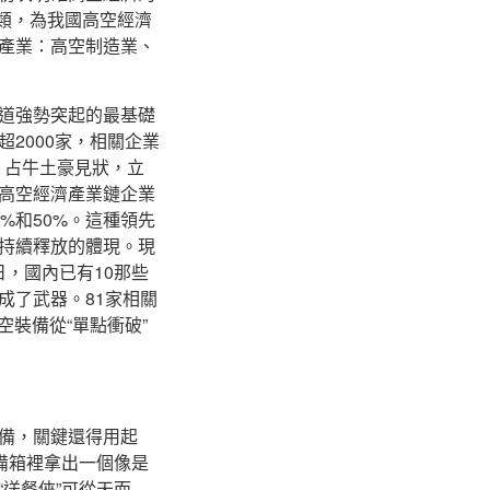
小類，為我國高空經濟
產業：高空制造業、
道強勢突起的最基礎
2000家，相關企業
，占牛土豪見狀，立
高空經濟產業鏈企業
%和50%。這種領先
持續釋放的體現。現
日，國內已有10那些
成了武器。81家相關
空裝備從“單點衝破”
備，關鍵還得用起
備箱裡拿出一個像是
送餐俠”可從天而