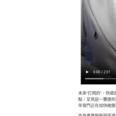
未來“打飛的”、快
點，足見這一賽道的
年夜門正在加快敞開
作為產業創新與區域