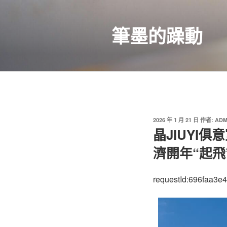
跳
至
筆墨的躁動
主
要
內
容
發
2026 年 1 月 21 日
作者:
ADM
佈
晶JIUYI
於
濟開年“起飛
requestId:696faa3e