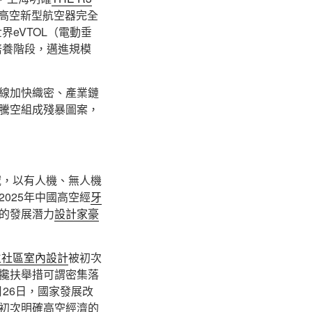
起高空新型航空器完全
eVTOL（電動垂
培養階段，邁進規模
線加快織密、產業鏈
騰空組成殘暴圖案，
域，以有人機、無人機
025年中國高空經
牙
道的發展潛力
設計家豪
生社區室內設計
被初次
攙扶舉措可謂密集落
月26日，國家發展改
初次明確高空經濟的