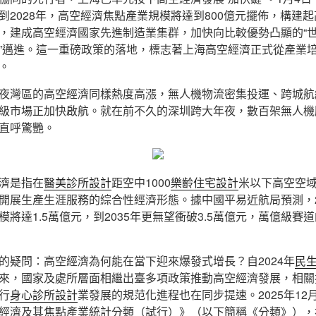
到2028年，高空經濟焦點產業規模將達到800億元擺佈，構建
，建成高空經濟國家先進制造業集群，加快向比較優勢凸顯的“世界
”邁進。這一重磅政策的落地，標志著上海高空經濟正式從產業
。
夜灣區的高空經濟同樣熱度高漲，無人機物流密集投運、跨城航
級市場正加快啟航。就在前不久的深圳跨大年夜，數百架無人機
直呼驚艷。
濟是指在
醫美診所設計
距空中1000
樂齡住宅設計
米以下高空空
開展生產生涯服務的綜合性經濟形態。據中國平易近航局預測，2
模將達1.5萬億元，到2035年更無望衝破3.5萬億元，萬億級賽
的疑問：高空經濟為何能在當下迎來爆發式增長？自2024年
民
來，國家及處所層面相繼出臺多項政策推動高空經濟發展，相關
行
身心診所設計
業發展的規范化進程也在同步提速。2025年12
經濟及其焦點產業統計分類（試行）》（以下簡稱《分類》），