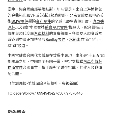
當晚，聯合國總部張燈結彩，年味實足。來自上海博物館
的金鼎拓印和VR游黃浦江親身經歷、北京文旅局和中心美
術
BMW零件
學院
賓利零件
的全球吉慶生肖設計展，
汽車機
油芯
以及8臺“中國智造
藍寶堅尼零件
”機器人，配合營造出
傳統與現代交織
汽車材料
的喜慶氛圍。各國友人親身感觸
感染到中國正加快發展
Bentley零件
，
水箱水
向“新”而行、
以“質”致遠。
中國常駐聯合國代表傅聰在致辭中表現，本年是“十五五”規
劃開局之年，中國愿同各國一道，堅定支撐聯
汽車空氣芯
福斯零件
合國事業，攜手應對全球性挑戰，共建人類命運
配合體。
（羊城晚報•羊城派綜合新華社、央視新聞）
TC:osder9follow7 6994943e27c567.97370445
發佈留言