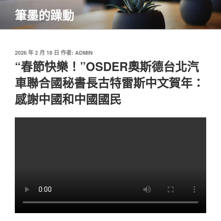
跳
筆墨的躁動
至
主
要
內
發
2026 年 2 月 18 日
作者:
ADMIN
佈
“春節快樂！”OSDER奧斯德台北汽
容
於
車聯合國秘書長古特雷斯中文賀年：
感謝中國和中國國民