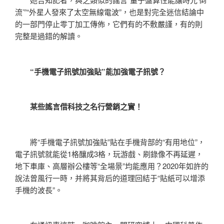
流’”“外星人發來了太空無線電波”，也是對完全迷信結論中
的一部門停止零丁加工傳佈，它們有的不敷嚴謹，有的則
完整是過錯的解讀。
“手機電子訊號加強貼”能加強電子訊號？
某些謠言借科技之名行營銷之實！
將“手機電子訊號加強貼”貼在手機背部的“有用地位”，
電子訊號就能從1格釀成3格，玩游戲、刷錄像不再延遲，
地下車庫、高層辦公樓等“全場景”均能應用？2020年如許的
說法曾風行一時，并將其背后的道理回結于“貼紙可以增添
手機的波長”。