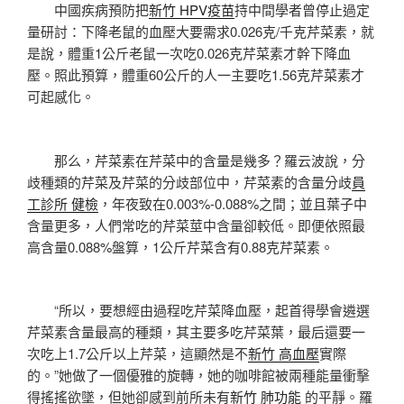
中國疾病預防把
新竹 HPV疫苗
持中間學者曾停止過定
量研討：下降老鼠的血壓大要需求0.026克/千克芹菜素，就
是說，體重1公斤老鼠一次吃0.026克芹菜素才幹下降血
壓。照此預算，體重60公斤的人一主要吃1.56克芹菜素才
可起感化。
那么，芹菜素在芹菜中的含量是幾多？羅云波說，分
歧種類的芹菜及芹菜的分歧部位中，芹菜素的含量分歧
員
工診所 健檢
，年夜致在0.003%-0.088%之間；並且葉子中
含量更多，人們常吃的芹菜莖中含量卻較低。即便依照最
高含量0.088%盤算，1公斤芹菜含有0.88克芹菜素。
“所以，要想經由過程吃芹菜降血壓，起首得學會遴選
芹菜素含量最高的種類，其主要多吃芹菜葉，最后還要一
次吃上1.7公斤以上芹菜，這顯然是不
新竹 高血壓
實際
的。”她做了一個優雅的旋轉，她的咖啡館被兩種能量衝擊
得搖搖欲墜，但她卻感到前所未有
新竹 肺功能
的平靜。羅