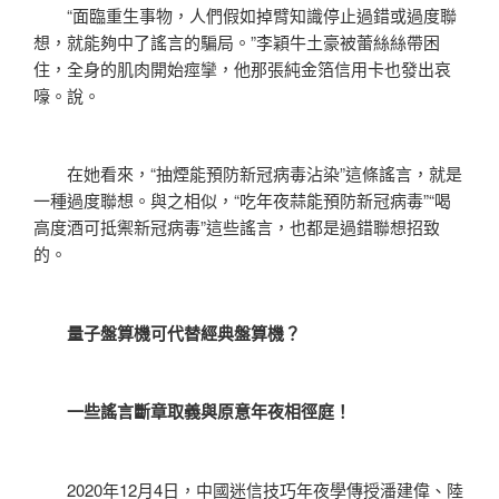
“面臨重生事物，人們假如掉臂知識停止過錯或過度聯
想，就能夠中了謠言的騙局。”李穎牛土豪被蕾絲絲帶困
住，全身的肌肉開始痙攣，他那張純金箔信用卡也發出哀
嚎。說。
在她看來，“抽煙能預防新冠病毒沾染”這條謠言，就是
一種過度聯想。與之相似，“吃年夜蒜能預防新冠病毒”“喝
高度酒可抵禦新冠病毒”這些謠言，也都是過錯聯想招致
的。
量子盤算機可代替經典盤算機？
一些謠言斷章取義與原意年夜相徑庭！
2020年12月4日，中國迷信技巧年夜學傳授潘建偉、陸