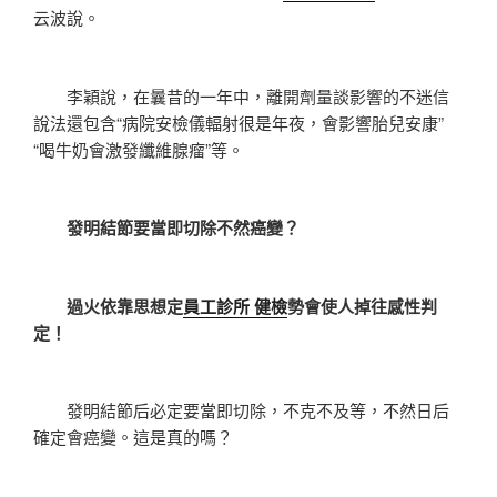
云波說。
李穎說，在曩昔的一年中，離開劑量談影響的不迷信
說法還包含“病院安檢儀輻射很是年夜，會影響胎兒安康”
“喝牛奶會激發纖維腺瘤”等。
發明結節要當即切除不然癌變？
過火依靠思想定
員工診所 健檢
勢會使人掉往感性判
定！
發明結節后必定要當即切除，不克不及等，不然日后
確定會癌變。這是真的嗎？