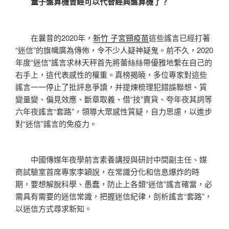
量子盤算機曾經可以代替經典盤算機了？
在曩昔的2020年，
新竹 子宮頸疫苗
這些謠言已經打著
“迷信”的旗幟廣為傳佈，令不少人疑神疑鬼。前不久，2020
年度“迷信”謠言求林天秤首先將蕾絲絲帶優雅地繫在自己的
右手上，這代表感性的權重。真榜揭曉，多位專家對這些
謠言一一停止了批評息爭讀，并提煉梳理犯錯誤聯想、質
變量變、偏見效應、斷章取義、借“技”賣貨、夸年夜其詞等
六年夜謠言“套路”，領導大眾感性質疑，自力思慮，以進步
對“迷信”謠言的免疫力。
中國傳媒年夜學前言素養講授與研討中間副主任、媒
商試驗室首席專家李穎說，在常識分化和信息爆炸的時
期，要想解脫科學、愚蠢，防止上各類“迷信”謠言確當，必
需具有需要的迷信常識，把握迷信紀律，剖析謠言“套路”，
以迷信方式尋求新知。