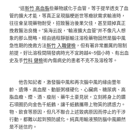
“這
新竹 高血脂
些藥物感化于血管，等于提早透支了血
管的擴大才能，等真正呈現腦梗逝世等癥狀需求輸液時，
往往會呈現藥物耐受，招致醫治後果欠佳，甚至錯掉真正
挽救醫治良機。”吳海云說，“輸液擴大血管”并不像凡人想
象的那么簡略。經由過程靜脈輸注溶栓藥物固然是腦中風
急性期的挽救方法
新竹 入職健檢
，但有著非常嚴厲的限制
前提，好比溶栓間隔發病時光不宜跨越4~5個小時、有出血
史及手
竹科 健檢
術內傷病史的患者不克不及溶栓等。
他告知記者，激發腦中風和再次腦中風的緣由豐年
齡、遺傳、高血壓、動脈粥樣硬化、心臟病、糖尿病、高
脂血癥、煙、酒、瘦削、藥牛土豪見狀，立刻將身上的鑽
石項圈扔向金色千紙鶴，讓千紙鶴攜帶上物質的誘惑力。
物、飲食等原因，但凡不聯合上述致病原因而停止的干涉
行動，都難以起到預防感化。純真用輸液預防腦中風顯然
是不迷信的。