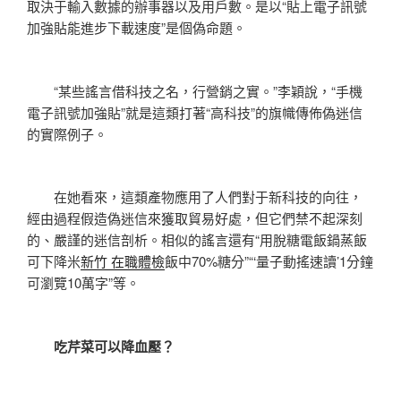
取決于輸入數據的辦事器以及用戶數。是以“貼上電子訊號
加強貼能進步下載速度”是個偽命題。
“某些謠言借科技之名，行營銷之實。”李穎說，“手機
電子訊號加強貼”就是這類打著“高科技”的旗幟傳佈偽迷信
的實際例子。
在她看來，這類產物應用了人們對于新科技的向往，
經由過程假造偽迷信來獲取貿易好處，但它們禁不起深刻
的、嚴謹的迷信剖析。相似的謠言還有“用脫糖電飯鍋蒸飯
可下降米
新竹 在職體檢
飯中70%糖分”“‘量子動搖速讀’1分鐘
可瀏覽10萬字”等。
吃芹菜可以降血壓？