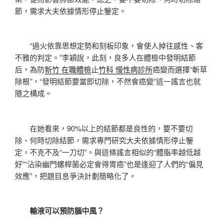
節，需求大夫依據情形停止鑒定。
“過火依靠思想定勢和刻板印象，會使人掉往感性、客
不雅的判定。”李穎說，此刻，良多人在體檢中發明結節
后，為防
新竹 在職體檢
止
竹科 慢性病診所
癌變而選擇“斬草
除根”，“發明結節要當即切除，不然會癌變”這一謠言也就
隨之構成。
在她看來，90%以上的結節都是良性的，要不要切
除、何時切除結節，需求專門研究大夫依據情形停止鑒
定，不克不及“一刀切”。與這條謠言相似的“體脂率越低越
好”“沾染幽門螺桿菌必定會得胃癌”也是逢迎了人們的“偏見
效應”，把題目息爭決計劃簡略化了。
輸液可以預防腦中風？