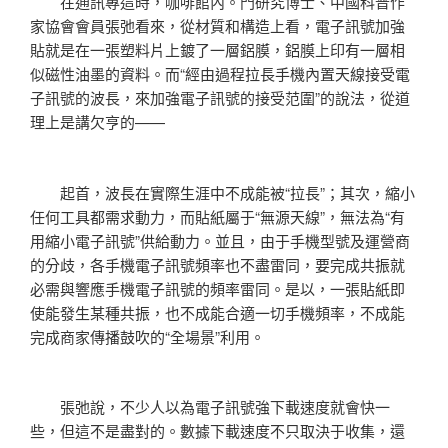
在通訊專這時，咖啡館內。門研究博士、中國科普作
家協會會員張弛看來，從材質和構造上看，電子訊號加強
貼就是在一張塑料片上鍍了一層鋁膜，鋁膜上印有一層相
似磁性油墨的資料。而“經由過程拉長手機內置天線接受電
子訊號的波長，來加強電子訊號的接受范圍”的說法，從道
理上是講欠亨的——
起首，波長在實際生涯中不成能被“拉長”；其次，縮小
任何工具都需求動力，而貼紙屬于“無源天線”，無法為“有
用縮小電子訊號”供給動力。並且，由于手機型號及運營商
的分歧，各手機電子訊號頻率也不盡雷同，要完成共振就
必需與響應手機電子訊號的頻率雷同。是以，一張貼紙即
使能發生某種共振，也不成能合適一切手機頻率，不成能
完成商家傳播鼓吹的“全場景”利用。
張弛說，不少人以為電子訊號強下載速度就會快一
些，但這不是盡對的。數據下載速度不只取決于收集，還