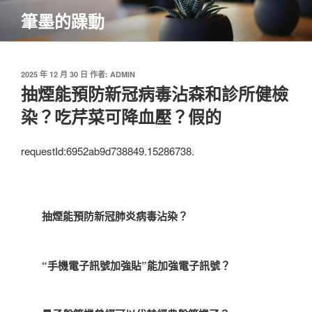
跳
筆墨的躁動
至
主
要
內
發
2025 年 12 月 30 日
作者:
ADMIN
佈
抽煙能預防新冠病毒沾森和診所健檢
容
於
染？吃芹菜可降血壓？假的
requestId:6952ab9d738849.15286738.
抽煙能預防新冠肺炎病毒沾染？
“手機電子訊號加強貼”能加強電子訊號？