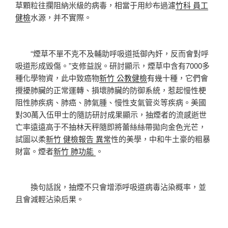
草顆粒往攔阻納米級的病毒，相當于用紗布過濾
竹科 員工
健檢
水源，并不實際。
“煙草不單不克不及輔助呼吸道抵御內奸，反而會對呼
吸道形成毀傷。”支修益說。研討顯示，煙草中含有7000多
種化學物資，此中致癌物
新竹 公教健檢
有幾十種，它們會
攪擾肺臟的正常運轉、損壞肺臟的防御系統，惹起慢性梗
阻性肺疾病、肺癌、肺氣腫、慢性支氣管炎等疾病。美國
對30萬入伍甲士的隨訪研討成果顯示，抽煙者的流感逝世
亡率遠遠高于不抽林天秤隨即將蕾絲絲帶拋向金色光芒，
試圖以柔
新竹 健檢報告 異常
性的美學，中和牛土豪的粗暴
財富。煙者
新竹 肺功能
。
換句話說，抽煙不只會增添呼吸道病毒沾染概率，並
且會減輕沾染后果。