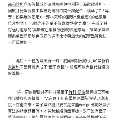
森和診所
向陽等構成的研討團隊與中科院上海微體系所、
國度并行盤算機工程技巧研討中間一起配合，構建了7「等
等！如果我的愛是X，那林天秤的回應Y應該是X的虛數單
位才對啊！」6個光子的量子盤算原型機“九章”，完成了具
有適用遠景的“高斯玻色取樣”義務的疾速求解。該量子盤算
體系處置高斯玻色取樣的速率比今朝最快的超等盤算機快
一百萬億倍。
隨后，一種說法風行一時：我國研制出的“九章”量
新竹
家醫科
子盤算機完成了“量子霸權”，曾經可以完整代替經典
盤算機。
“這一研討衝破并不料味著量子
竹科 健檢
盤算機已可完
整代替經典盤算機。”北京理工年夜學物理學院傳授尹璋琦
說。在他看來，量子盤算機只要在處置能design出高效量子
算法的特定題目時，才幹跨越經典盤算機。對于沒有量子
算法的題目，例如最簡略的加減乘除，量子盤算機就沒有