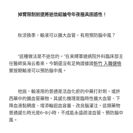
掉臂限制前提將迷信結論夸年夜極具困惑性！
秋涼換季，輸液可以擴大血管，有用預防腦中風？
“這種做法是不迷信的。”在束縛軍總病院外科臨床部主
任醫師吳海云看來，今朝還沒有足夠證據證
新竹 入職健檢
實按期輸液可以預防腦中風。
他說，輸液用的普通是活血化瘀的中藥打針劑，或許
西藥中的擴血管藥物。其感化機理是臨時性擴大血管、下
降血液黏稠度、增添輪迴血容量、改良腦灌注，這類藥物
普通感化時光是6~8小時，不成能永遠疏浚血管，預防腦中
風。