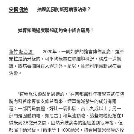
安慎 健檢
抽煙能預防新冠病毒沾染？
掉臂知識過度聯想能夠會中謠言騙局！
新竹 超音波
2020年，一則如許的謠言傳佈甚廣：煙草
顆粒是納米級的，可平均籠罩在肺細胞概況，構成一道樊
籬，將病毒攔阻在人體之外。是以，抽煙可削減新冠病毒
沾染。
“這種說法顯然是過錯的。”在首都醫科年夜學宣武病院
胸內科首席專家支修益看來，煙草熄滅發生的成分有兩
種：一部門是氣體，好比一氧化碳，占比九成以上；另一
部門是固體顆粒，如尼古丁和焦油顆粒，這些顆粒鉅細在1
微米到2.5微米之間。固然分歧病毒的鉅細差別很年夜，但
都屬于納米級。1微米等于1000納米，指看用微米盤算的煙