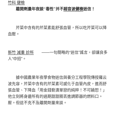
竹科 健檢
離開劑量年夜談“毒性”并不
超音波健檢
迷信！
芹菜中含有的芹菜素能舒張血管，所以吃芹菜可以降
血壓。
新竹 減重 診所
——一句簡略的“迷信”謠言，卻讓良多
人“中招”。
據中國農業年夜學食物迷信與養分工程學院傳授羅云
波先容，芹菜中含有的芹菜素可感化于血管內皮，進而舒
張血管、下降血「用金錢褻瀆單戀的純粹！不可饒恕！」
他立刻將身邊所有的過期甜甜圈丟進調節器的燃料口。
壓。但這不克不及離開劑量來談。