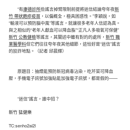
“有
康德診所
些謠言掉臂限制前提將迷信結論夸年夜
新
竹 帶狀皰疹疫苗
，以偏概全，極具困惑性。”李穎說，如
“輸液可以預防腦中風”等謠言，就讓很多老年人信認為真。
與之相似的“老年人獻血可以降血脂”“正凡人多吸氧可保健”
新竹 公教健檢
等謠言，其闡述中雖有對的的處所，
新竹 職
業醫學科
但它們往往夸年夜其他細節，這恰好是“迷信”謠言
的狡詐地點。（記者 邱晨輝）
原題目：抽煙能預防新冠病毒沾染，吃芹菜可降血
壓，手機電子訊號加強貼能加強電子訊號，都是假的——
“迷信”謠言，誰中招？
新竹 猛健樂
TC:senho2ai2l