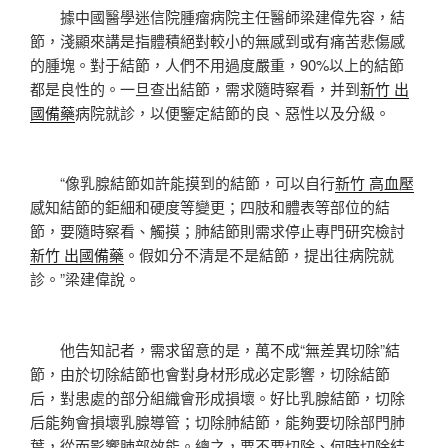
據中國醫學迷信院腫瘤病院主任醫師梁建偉先容，結
節，淺顯來講是指體積絕對較小的無感到或有痛苦悲傷感
的腫塊。對于結節，人們不用過度嚴重，90%以上的結節
都是良性的。一旦查出結節，需求隨時察看，并到
新竹 出
國備藥
病院就診，以便鑒定結節的良、惡性以及分級。
“像乳腺結節如許能摸到的結節，可以自行
新竹 高血壓
感知結節的鉅細和硬度等變更；四肢和體表等部位的結
節，要隨時察看、觸摸；肺結節則需求停止專門研究檢討
新竹 出國備藥
。假如分不清是不是結節，提出往病院就
診。”梁建偉說。
他告知記者，需求留意的是，萬不成“無差異切除”結
節，由於切除結節也會對身材形成必定影響，切除結節
后，對患處的部分組織會形成損壞。好比乳腺結節，切除
后能夠會損壞乳腺導管；切除肺結節，能夠要切除部門肺
葉，從而影響肺部效能。總之，要不要切除、何時切除結