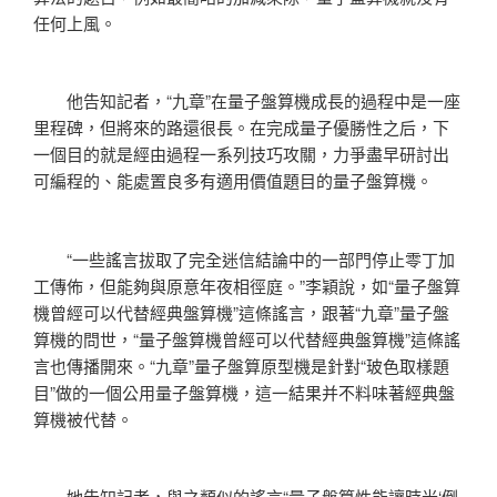
任何上風。
他告知記者，“九章”在量子盤算機成長的過程中是一座
里程碑，但將來的路還很長。在完成量子優勝性之后，下
一個目的就是經由過程一系列技巧攻關，力爭盡早研討出
可編程的、能處置良多有適用價值題目的量子盤算機。
“一些謠言拔取了完全迷信結論中的一部門停止零丁加
工傳佈，但能夠與原意年夜相徑庭。”李穎說，如“量子盤算
機曾經可以代替經典盤算機”這條謠言，跟著“九章”量子盤
算機的問世，“量子盤算機曾經可以代替經典盤算機”這條謠
言也傳播開來。“九章”量子盤算原型機是針對“玻色取樣題
目”做的一個公用量子盤算機，這一結果并不料味著經典盤
算機被代替。
她告知記者，與之類似的謠言“量子盤算性能讓時光‘倒