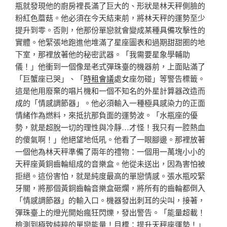
瓶就發現他的廚房裡長滿了巨大的、形狀是林天秤側臉的
粉紅色蘑菇。他必須在今天結束前，將林天秤的運勢至少
提升到零。否則，他那份單戀就會變成某種具備攻擊性的
實體。他緊張地跑進他堆滿了星座圖表和過期甜甜圈的地
下室，那裡放著他的秘密武器。「我需要星象學輔助
儀！」他衝到一個像是老式彈珠臺的機器前，上面貼滿了
「巨蟹座已哭」、「
時租會議
處女座勿碰」等警告標籤。
這是他用廢棄的唱片機和一個不知名的外星計算器改造而
成的「情感調節器」。他必須輸入一種極具感染力的正面
情緒作為燃料，來抵抗那負面的運勢波。「水瓶座的優
勢，就是超脫一切的理性與冷靜…才怪！我只有一腔熱血
的傻氣啊！」他絕望地低吼。他看了一眼腳邊。那裡放著
一個他為林天秤準備了兩年的禮物：一個用一萬塊小小的
天秤座黃銅齒輪組成的音樂盒。他從未送出，因為害怕被
拒絕。這份害怕，就是純度最高的單戀情感。張水瓶咬緊
牙關，將那個黃銅齒輪音樂盒砸爛，將所有的齒輪都倒入
「情感調節器」的輸入口。機器發出刺耳的尖叫，接著，
彈珠臺上的燈光開始瘋狂閃爍，發出警告。「能量超載！
檢測到極致純粹的單戀能量！目標：提升天秤座運勢！」