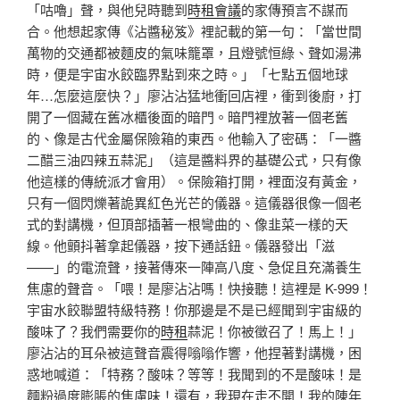
「咕嚕」聲，與他兒時聽到
時租會議
的家傳預言不謀而
合。他想起家傳《沾醬秘笈》裡記載的第一句：「當世間
萬物的交通都被麵皮的氣味籠罩，且燈號恒綠、聲如湯沸
時，便是宇宙水餃臨界點到來之時。」「七點五個地球
年…怎麼這麼快？」廖沾沾猛地衝回店裡，衝到後廚，打
開了一個藏在舊冰櫃後面的暗門。暗門裡放著一個老舊
的、像是古代金屬保險箱的東西。他輸入了密碼：「一醬
二醋三油四辣五蒜泥」（這是醬料界的基礎公式，只有像
他這樣的傳統派才會用）。保險箱打開，裡面沒有黃金，
只有一個閃爍著詭異紅色光芒的儀器。這儀器很像一個老
式的對講機，但頂部插著一根彎曲的、像韭菜一樣的天
線。他顫抖著拿起儀器，按下通話鈕。儀器發出「滋
——」的電流聲，接著傳來一陣高八度、急促且充滿養生
焦慮的聲音。「喂！是廖沾沾嗎！快接聽！這裡是 K-999！
宇宙水餃聯盟特級特務！你那邊是不是已經聞到宇宙級的
酸味了？我們需要你的
時租
蒜泥！你被徵召了！馬上！」
廖沾沾的耳朵被這聲音震得嗡嗡作響，他捏著對講機，困
惑地喊道：「特務？酸味？等等！我聞到的不是酸味！是
麵粉過度膨脹的焦慮味！還有，我現在走不開！我的陳年