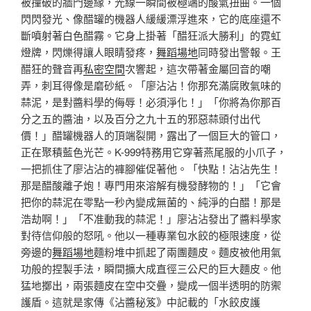
被撞破的牆門邊緣，光線一瞬間被極端的酸氣扭曲。一個
閃閃發光、像醋罐的機器人緩緩漂浮進來，它的底座還不
斷噴射著白色醋霧。它身上掛著「醋狂派大勝利」的霓虹
燈牌，閃爍得讓人眼睛發疼，
舞蹈場地
同時發出警報。王
醋狂的聲音再
私密空間
次響起，這次帶著金屬回音的嘲
弄，刺耳得像是磨砂紙。「廖沾沾！你那充滿腐敗氣味的
蒜泥，是對醬料學的侮辱！必須淨化！」「你將為你那百
分之五的醬油，以及百分之九十五的邪惡蒜頭付出代
價！」醋罐機器人的頂端裂開，露出了一個巨大的管口，
正在聚積藍色光芒。K-999特務用它穿著燕尾服的小爪子，
一把抓住了廖沾沾的褲腳催促著他。「快點！沾沾先生！
那是醋酸離子炮！專門用來溶解有機發酵物的！」「它會
把你的蒜泥在零點一秒內變成無菌的、純淨的白醋！那是
浩劫啊！」「不准動我的蒜泥！」廖沾沾發出了醬料學家
對待信仰般的怒吼。他以一種專業包水餃的極限速度，從
旁邊的
舞蹈場地
麵粉堆中抓起了兩團麵皮。麵皮被他用氣
功般的捏製手法，瞬間擴大成直徑三公尺的巨大麵皮。他
猛地擲出，兩張麵皮在空中交疊，變成一個半透明的防禦
護盾。這就是家傳《沾醬秘笈》中記載的「水餃皮護