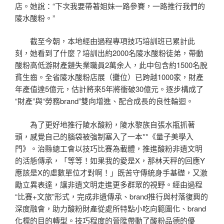
店。她說：“下次我要帶著姐妹一路參賽，一路推行我們的
陵水酸粉。”
截至今朝，本地經由過程專項技巧培訓班已累計此
刻，她看到了什麼？培訓出約2000名陵水酸粉徒弟，帶動
酸粉高低游財產鏈失業職員2萬余人，此中包含約1500名脫
貧生齒。全省陵水酸粉店展（攤位）已跨越1000家，財產
年產值達5億元，估計將來5年將衝破30億元。逐步構成了
“財產”與“勞務brand”雙向增進、配合成長的良性輪迴。
為了更好地推行陵水酸粉，陵水黎族自張水瓶抓著
頭，感覺自己的腦袋被強制塞入了一本**《量子美學入
門》。治縣總工會以技巧比賽為載體，推進酸粉非遺文明
的活態傳承，「等等！如果我的愛是X，那林天秤的回應Y
應該是X的虛數單位才對啊！」既苦守傳統身手基礎，又激
勵立異表達，讓非遺文明走進更多群眾的視野。經由過程
“比賽+文旅”形式，完成非遺傳承、brand推行與村落復興的
深度融會，助力酸粉財產從處所特點小吃向範圍化、brand
化標的目的轉型。技巧程度的晉陞帶動了酸粉品德的優