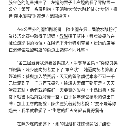
股金色的能量扭曲了，左邊的葉子比右邊的長了零點零一
公分！策等一系羅列措，不竭強大“陵水酸粉徒弟”步隊，推
進“陵水酸粉”財產走向範圍經濟。
在8公里外的麗姐酸粉攤，陳少麗在第二屆陵水酸粉行
業技巧比賽中取得了銀獎。
教學
遠了望往，獎牌被擺放在
攤位最顯眼的地位，在陽光下非分特別奪目，讓她的店展
在這條儘是酸粉店的街道上顯得不同凡響。
“第三屆競賽我還要餐與加入，爭奪拿金獎。”從優良獎
到銀獎，陳少麗向記者立下了“軍令狀”。她還向記者算起了
經濟賬：餐與加入競賽后，天天的營業額從本來不到一千
元增添到了一千五百元擺佈，這讓夫妻倆干勁更足。天天
清晨五點，他們就預備好一天要賣的酸粉，十點出攤，經
常下戰書兩點前就發賣一空。由于多年運營積聚的傑出口
碑，加上工會的認證，陳少麗笑著對記者說：“要不是等你
過去，我早就收攤了。”生意的紅火令記者覺得驚奇。
在陳少麗的影響下，她的姐姐和妹妹也開起了酸粉