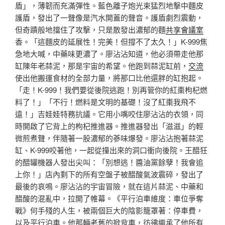
盾」，薄韌而充滿彈性。藍色離子炮光束猛烈地擊中麵皮
護盾，發出了一聲像是汽水開蓋的聲音。護盾劇烈震動，
但奇蹟般地擋住了攻擊，只是散發出濃郁的麵
共享會議室
香。「這麵皮的延展性！完美！但撐不了太久！」K-999焦
急地大喊，中藥味更濃了。廖沾沾知道，他必須帶走他那
缸陳年老蒜泥，那是宇宙的希望。他跑到蒜泥缸前，
交流
使出他搬運食材的全部力量，將那口比他還胖的缸抱起。
「走！K-999！我們要從後院逃跑！別再管你的紅棗枸杞燃
料了！」「不行！燃料是文明的基礎！沒了紅棗我飛不
遠！」吉娃娃特務抗議。它用小嘴咬住廖沾沾的衣領，同
時開啟了它背上的枸杞推進器。推進器發出「滋滋」的輕
微煎煮聲，伴隨著一股濃郁的蔘味爆發。廖沾沾抱著蒜泥
缸、K-999咬著他，一起從撞出來的洞口衝向後院。王醋狂
的醋罐機器人發出尖叫：「別想逃！醬油黨餘孽！我會追
上你！」店內剩下的所有空盤子被醋酸氣波震碎，發出了
最後的哀鳴。廖沾沾的宇宙冒險，就在這片蒜泥、中藥和
醋酸的混亂中，拉開了帷幕。《平行泊車維度：車位爭奪
戰》何手殘的人生，被兩個巨大的陰影籠罩著：停車費，
以及平行泊車。他那輛老舊的掀背車，彷彿繼承了他所有