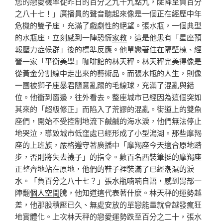
您的戀愛機率從昨日的百分之九十九點九，陡降至負百分
之八十七！」廣播員的聲音聽起來像是一個正在經歷中年
危機的雙子座，充滿了戲劇性的絕望。張水瓶，一個典型
的水瓶座，立刻感到一陣恐慌
家教
，這是他患有「星座預
報壓力症候群」後的標準反應。他單戀著住在隔壁棟、經
營一家「平衡美學」咖啡館的林天秤。林天秤完美得像是
從黃金分割線中走出來的藝術品。而張水瓶的人生，則像
一團被獅子座暴君隨意亂踢的毛線球，充滿了混亂與錯
位。他衝到窗邊，往外看去。整座城市已經因為這個突如
其來的「超級修正」而陷入了荒謬的混亂。街道上的雙魚
座們，開始不受控制地流下鹹鹹的海水淚，他們無法停止
地哭泣，導致城市低窪處已經形成了小型潟湖。那些摩羯
座的上班族，嚴格遵守著廣播中「摩羯座今天適合原地踏
步，否則將失去襪子」的指令。數百名西裝筆挺的摩羯座
正整齊地站在原地，他們的鞋子裡裝滿了已經潮濕的淚
水。「負百分之八十七？」張水瓶喃喃自語，感到胃部一
陣翻
個人空間
騰，他知道這代表著什麼。林天秤的運勢越
差，他那股積壓已久、無處安放的單戀能量就會越發瘋狂
地實體化。上次林天秤的戀愛運勢跌至百分之二十，張水