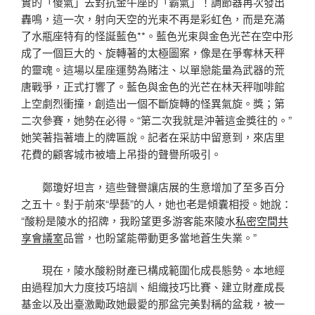
實的「傻氣」去對抗金牛座的「霸氣」！調節器再次發出
轟鳴，這一次，射向天空的光束不再是彩虹色，而是充滿
了水瓶座特有的怪誕藍色**。藍色光束與金色光芒在空中形
成了一個巨大的、旋轉著的太極圖案，像是在爭奪林天秤
的靈魂。這場以星座運勢為賭注、以單戀能量為武器的荒
唐戰爭，正式打響了。藍色與金色的光芒在林天秤咖啡館
上空劇烈衝撞，創造出一個不斷旋轉的怪異氣旋。獎；第
二次參賽，她勢在必得。“第二次我就是沖著這金獎往的。”
她笑著指著墻上的牌匾說。記者在采訪中留意到，來店里
花費的顧客城市被墻上吊掛的聲譽所吸引。
鄭瓊好坦言，這些聲譽讓店展的生意增加了至多百分
之五十。對于前來“學藝”的人，她也老是傾囊相授。她說：
“酸粉是陵水的招牌，我盼望更多游客能來陵水
私密空間
共
享會議室
品嘗，也盼望能帶動更多當地蒼生失業。”
現在，陵水酸粉財產已構成範圍化成長態勢。本地經
由過程加大力度技巧培訓、組織技巧比賽、建立財產成長
基金以及出臺激勵政她最愛的那盆完美對稱的盆栽，被一