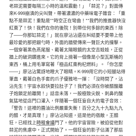
老蒜泥需要每隔三小時的溫和震動！」「蒜泥？」對面傳
來K-999崩潰的尖叫聲，帶著濃濃的中藥味電子雜音：「重
點不是蒜泥！重點是**時空正在彎曲！**我們的推進器快沒
紅棗了！快！我們在你的後院！別帶任何多餘的東西！除
了——你那缸蒜泥！」就在廖沾沾還在糾結要不要帶上他
最珍愛的那把銀勺時，外面的牆壁傳來一聲巨大的撞擊。
一個穿著黑色燕尾服、戴著太陽眼鏡的太空吉娃娃，正從
牆上的破洞鑽進來。它的背上揹著一個像是小型瓦斯桶的
東西，桶上用毛筆寫著「極品紅棗枸杞燃料」。「你怎麼
——」廖沾沾驚訝地瞪大了眼睛。K-999用它的小短腿站得
筆直，戴著白色手套的爪子優雅地一揮：「沒時間了，沾
沾先生！宇宙水餃快要拉肚子了！我們必須在你被醋酸離
子炮鎖定前離開！」話音未落，一股極致尖銳、刺鼻的酸
氣猛地從店門口灌入，伴隨著一個狂妄自大的電子音效：
「警告！這裡的醬油比例嚴重失衡！百分之九十九點九九
的醋，才是真理！」廖沾沾知道，這是他的宿敵，王醋
狂，已經找上
時租會議
門了。他的宇宙冒險，被迫從他對
蒜泥的焦慮中，正式開始了。一個狂妄的影子佔滿了那扇