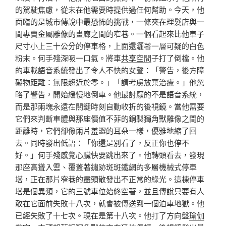
的駕駛焦慮，從未在他需要時提供過任何幫助。今天，他
面臨的是城市傳說中最恐怖的挑戰，一條夾在理髮店與一
間專賣金屬雕像的畫廊之間的窄巷。一個看起來比他車子
尺寸小上三十公分的停車格，上面還灑著一層可疑的白色
粉末。何手殘深吸一口氣。將車
共享空間
子打了倒檔。他
的車載語音系統發出了令人不快的女聲：「警告，後方障
礙物距離：無限趨近於零。」「請考慮放棄治療。」他忽
略了警告，開始緩慢地倒車。他最討厭的不是語音系統，
而是那兩塊永遠在關鍵時刻自動收折的後視鏡。當他需要
它們來判斷車體與那座價值不菲的銅製獨角獸雕像之間的
距離時，它們卻像兩片羞澀的耳朵一樣，優雅地縮了回
去。同時發出低語：「你還是別看了，反正你也停不
好。」何手殘感覺心臟快要跳出來了。他轉頭看去，發現
那座高聳入雲、覆蓋著鏽跡斑斑鐵網的多層機械式停車
塔，正在那片窄巷的盡頭散發出不正常的綠光。這棟停車
塔是個異類，它的三號車位始終空著，並且傳說只要有人
敢在它面前失敗十八次，就會被傳送到一個泊車地獄。他
已經失敗了十七次。現在是第十八次。他打了方向盤
瑜伽