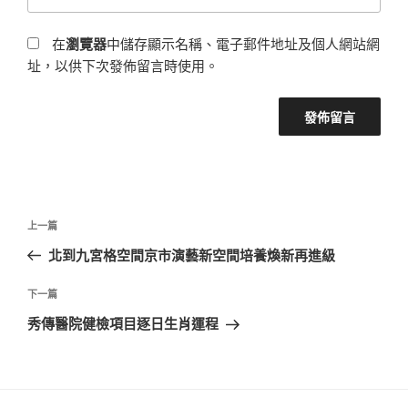
在
瀏覽器
中儲存顯示名稱、電子郵件地址及個人網站網
址，以供下次發佈留言時使用。
文
上
上一篇
章
一
北到九宮格空間京市演藝新空間培養煥新再進級
導
篇
覽
文
下
下一篇
章
一
秀傳醫院健檢項目逐日生肖運程
篇
文
章