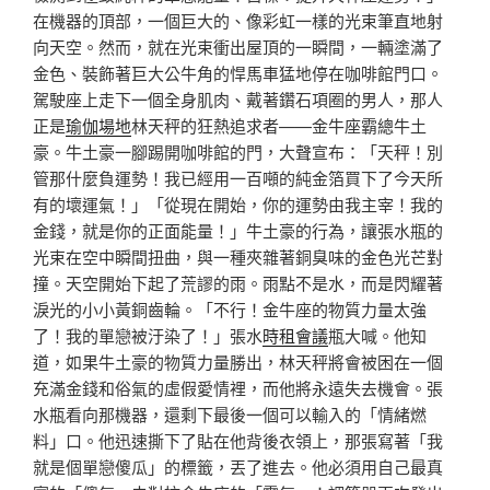
在機器的頂部，一個巨大的、像彩虹一樣的光束筆直地射
向天空。然而，就在光束衝出屋頂的一瞬間，一輛塗滿了
金色、裝飾著巨大公牛角的悍馬車猛地停在咖啡館門口。
駕駛座上走下一個全身肌肉、戴著鑽石項圈的男人，那人
正是
瑜伽場地
林天秤的狂熱追求者——金牛座霸總牛土
豪。牛土豪一腳踢開咖啡館的門，大聲宣布：「天秤！別
管那什麼負運勢！我已經用一百噸的純金箔買下了今天所
有的壞運氣！」「從現在開始，你的運勢由我主宰！我的
金錢，就是你的正面能量！」牛土豪的行為，讓張水瓶的
光束在空中瞬間扭曲，與一種夾雜著銅臭味的金色光芒對
撞。天空開始下起了荒謬的雨。雨點不是水，而是閃耀著
淚光的小小黃銅齒輪。「不行！金牛座的物質力量太強
了！我的單戀被汙染了！」張水
時租會議
瓶大喊。他知
道，如果牛土豪的物質力量勝出，林天秤將會被困在一個
充滿金錢和俗氣的虛假愛情裡，而他將永遠失去機會。張
水瓶看向那機器，還剩下最後一個可以輸入的「情緒燃
料」口。他迅速撕下了貼在他背後衣領上，那張寫著「我
就是個單戀傻瓜」的標籤，丟了進去。他必須用自己最真