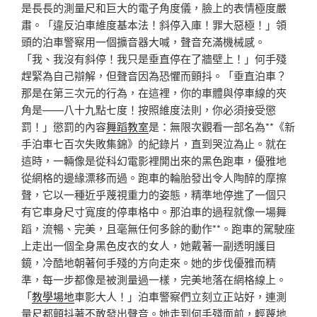
是長長的測量尺和巨大的電子角度儀，臉上的表情極度嚴
肅。「違反泊車維度基本法！斜停入庫！罪大惡極！」領
頭的泊車警察用一個擴音器大喊，聲音充滿機械感。
「我、我沒有斜停！我只是垂直停在了牆壁上！」何手殘
趕緊為自己辯解，但聲音因為恐懼而顫抖。「垂直泊車？
那是在第三次元的行為，在這裡，你的車體與停車線的夾
角是——八十九點七度！按照維度法則，你必須接受懲
罰！」懲罰的內容
舞蹈教室
是：無限次觀看一部名為**《新
手泊車七百次失敗集錦》的紀錄片，直到哭泣為止。就在
這時，一輛像是從科幻電影裡開出來的黑色跑車，優雅地
從網格的邊緣漂移而過。跑車的輪胎發出令人陶醉的摩擦
聲，它以一種近乎蔑視重力的姿態，精準地停進了一個只
有它車身尺寸寬度的停車格中。那泊車的過程就像一場舞
蹈，流暢、完美，且毫無任何多餘的動作**。跑車的駕駛座
上走出一個全身黑色皮衣的女人，她戴著一副透明護目
鏡，冷酷地朝著何手殘的方向走來。她的步伐優雅而精
準，每一步都像是被測量過一樣，完美地落在網格線上。
「
教學場地
車影大人！」泊車警察們立刻立正站好，連測
量尺都顫抖著不敢發出聲音。她走到何手殘面前，輕蔑地