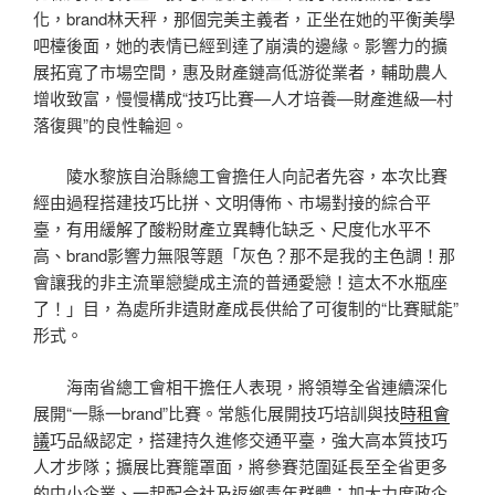
化，brand林天秤，那個完美主義者，正坐在她的平衡美學
吧檯後面，她的表情已經到達了崩潰的邊緣。影響力的擴
展拓寬了市場空間，惠及財產鏈高低游從業者，輔助農人
增收致富，慢慢構成“技巧比賽—人才培養—財產進級—村
落復興”的良性輪迴。
陵水黎族自治縣總工會擔任人向記者先容，本次比賽
經由過程搭建技巧比拼、文明傳佈、市場對接的綜合平
臺，有用緩解了酸粉財產立異轉化缺乏、尺度化水平不
高、brand影響力無限等題「灰色？那不是我的主色調！那
會讓我的非主流單戀變成主流的普通愛戀！這太不水瓶座
了！」目，為處所非遺財產成長供給了可復制的“比賽賦能”
形式。
海南省總工會相干擔任人表現，將領導全省連續深化
展開“一縣一brand”比賽。常態化展開技巧培訓與技
時租會
議
巧品級認定，搭建持久進修交通平臺，強大高本質技巧
人才步隊；擴展比賽籠罩面，將參賽范圍延長至全省更多
的中小企業、一起配合社及返鄉青年群體；加大力度政企