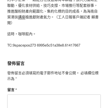
聯動，優化食材供給、技巧支撐、市場推行等配套辦事，
推進酸粉財產向範圍化、集約化標的目的成長，為海南自
貿港扶
講座
植進獻財產氣力。（工人日報客戶端記者 賴書
聞）
這時，咖啡館內。
TC:9spacepos273 6995e5c51a38e8.61417667
發佈留言
發佈留言必須填寫的電子郵件地址不會公開。
必填欄位標
示為
*
留言
*