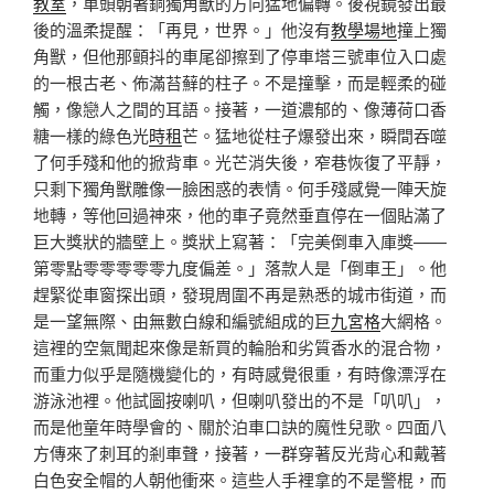
教室
，車頭朝著銅獨角獸的方向猛地偏轉。後視鏡發出最
後的溫柔提醒：「再見，世界。」他沒有
教學場地
撞上獨
角獸，但他那顫抖的車尾卻擦到了停車塔三號車位入口處
的一根古老、佈滿苔蘚的柱子。不是撞擊，而是輕柔的碰
觸，像戀人之間的耳語。接著，一道濃郁的、像薄荷口香
糖一樣的綠色光
時租
芒。猛地從柱子爆發出來，瞬間吞噬
了何手殘和他的掀背車。光芒消失後，窄巷恢復了平靜，
只剩下獨角獸雕像一臉困惑的表情。何手殘感覺一陣天旋
地轉，等他回過神來，他的車子竟然垂直停在一個貼滿了
巨大獎狀的牆壁上。獎狀上寫著：「完美倒車入庫獎——
第零點零零零零零九度偏差。」落款人是「倒車王」。他
趕緊從車窗探出頭，發現周圍不再是熟悉的城市街道，而
是一望無際、由無數白線和編號組成的巨
九宮格
大網格。
這裡的空氣聞起來像是新買的輪胎和劣質香水的混合物，
而重力似乎是隨機變化的，有時感覺很重，有時像漂浮在
游泳池裡。他試圖按喇叭，但喇叭發出的不是「叭叭」，
而是他童年時學會的、關於泊車口訣的魔性兒歌。四面八
方傳來了刺耳的剎車聲，接著，一群穿著反光背心和戴著
白色安全帽的人朝他衝來。這些人手裡拿的不是警棍，而