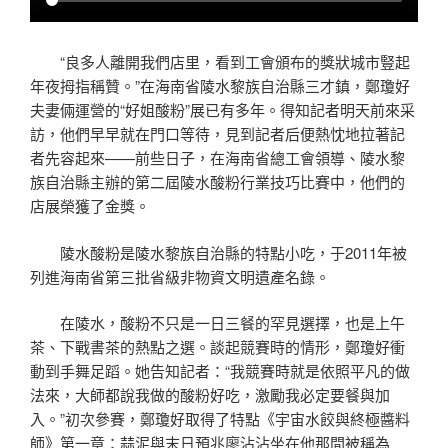
“良多人離開我們店里，看到工會頒布的獎狀城市豎起
年夜拇指稱贊。”在海南省陵水黎族自治縣三才鎮，鄭瓊好
夫妻倆運營的“好姐酸粉”展已有多年。得知記者明天前來采
訪，他們早早就在門口等待，見到記者后便熱忱地拉著記
者先容起來——前些日子，在海南省總工會領導、陵水黎
族自治縣主辦的第二屆陵水酸粉行業技巧比賽中，他們的
店展榮獲了金獎。
陵水酸粉是陵水黎族自治縣的特點小吃，于2011年被
列進海南省第三批省級非物資文明遺產名錄。
在陵水，酸粉不只是一日三餐的罕見選擇，也是上午
茶、下戰書茶的熱點之選。談起競賽時的情形，鄭瓊好衝
動到手舞足蹈。她告知記者：“我競賽時就是依照平凡的做
法來，大師都說我做的酸粉好吃，激勵我必定要餐與加
入。”初次參賽，鄭瓊好取得了特點《宇宙水餃與終極醬料
師》第一章：蒜泥與末日預兆廖沾沾坐在他那間被稱為