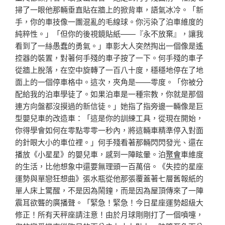
掃了一眼他那輛垂直貼在牆上的掀背車，語氣冰冷。「新
手，你的車技像一團混亂的毛線球。你污染了泊車維度的
純粹性。」「但你的後視鏡貼紙——『永不放棄』，讓我
看到了一絲愚蠢的勇氣。」車影大人突然掏出一個像是遙
控器的裝置，對著何手殘的車子按了一下。何手殘的車子
從牆上脫落，在空中旋轉了一百八十度，穩穩地停在了地
面上的一個停車格中。這次，夾角是——零度。「你被分
配給我的泊車學徒了。如果泊車是一種宗教，你就是那個
連方向盤都沒摸過的新信徒。」她指了指旁邊一輛像是巨
型嬰兒車的改造車：「這是你的訓練工具，從現在開始，
你得學會如何在零點零零一秒內，將這輛車精準停入對面
的針眼大小的車位裡。」何手殘看著那輛閃閃發光、還在
播放《小星星》的嬰兒車，感到一陣眩暈。泊
聚會
車維度
的生活，比他想象中還要無理頭一百萬倍。《失控的星座
運勢與單戀狂想曲》張水瓶從他那張覆蓋著七層舊報紙的
單人床上驚醒，不是因為鬧鐘，而是因為屋頂傳來了一陣
震耳欲聾的廣播聲。「緊急！緊急！今日星座運勢超級大
修正！所有天秤座請注意！由於月球剛剛打了一個噴嚏，