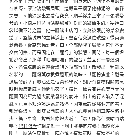
也不是正常的鳴笛聲，而像是一個巨大的、消化不良的胃
在哀嚎。廖沾沾皺著眉頭，這嚴重干擾了他蒜泥的「寧靜
冥想」。他決定出去看個究竟，順手從桌上拿了一張髒兮
兮的，
小樹屋
印著《沾醬秘笈》封面的皺衛生紙，塞進口
袋以備不時之需。他一腳踏出店門，立刻被眼前的景象震
驚了。整條城市的主幹道上，數百個交通信號燈，從東邊
到西邊，從高架橋到巷弄口，全部變成了綠燈。它們不是
交替閃爍，而是固定在「通行」的狀態，同時，每一個燈
箱都發出了那種「咕嚕咕嚕」的聲音，並且有一層淡淡
的、熱氣騰騰的白霧從燈箱的頂部冒出，散發出一種難以
名狀的——麵粉蒸
家教
煮過頭的氣味。「麵粉焦慮？還是
過度發酵？」廖沾沾是個醬料學家，對所有食物相關的氣
味都極度敏感。他聞出來了，這是一種只有在極度巨大的
麵團因為壓力過大而散發出的氣味。街上的行人陷入了混
亂。汽車不知道該走還是該停，因為無論從哪個方向看，
都是綠燈。一個穿著西裝的男人小心翼翼地把車停在路中
央，搖下車窗，對著紅綠燈大喊：「喂！你為什麼咕嚕咕
嚕？
1對1教學
你倒是紅一下啊！我要向左轉！綠燈沒用
啊！」廖沾沾感覺到一陣心悸。這種氣味，這種不祥的