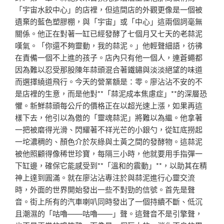
「宇宙水餃中心」的店裡，但這間店的外觀更像是一個被
遺棄的藍色塑膠棚，與「宇宙」或「中心」這兩個詞毫無
關係。他正在對著一缸已經發酵了七個月又七天的老蒜泥
嘆氣。「你還不夠靈動，我的蒜泥。」他輕聲細語，彷彿
在責備一個不上進的孩子。店內只有他一個人，連蒼蠅都
因為難以忍受那股陳年蒜頭混合著鐵鏽與淡淡絕望的味道
而選擇繞道飛行。今天的營業額是：零。廖沾沾不安的不
是店裡的生意，而是他對**「蒜泥成本焦慮症」**的深層恐
懼。新鮮蒜頭每公斤的價格正在以超光速上漲，如果再這
樣下去，他引以為傲的「靈魂蒜泥」將難以為繼。他拿著
一把被磨得光滑、閃耀著不祥光芒的小銀勺，從缸底撈起
一坨濃稠的、顏色介於灰綠與土黃之間的發酵物。這蒜泥
被他照顧得像稀世珍寶，每隔三小時，他就要用手指彈一
下缸邊，確保它能感受到**「溫和的震動」**，以助其在精
神上達到圓滿。就在廖沾沾專注於與蒜泥進行心靈交流
時，外面的世界開始發出一些不對勁的信號。首先是聲
音。街上所有的汽車喇叭同時發出了一個持續不斷、低沉
且潮濕的「咕嚕——咕嚕——」聲。這聲音不是引擎聲，