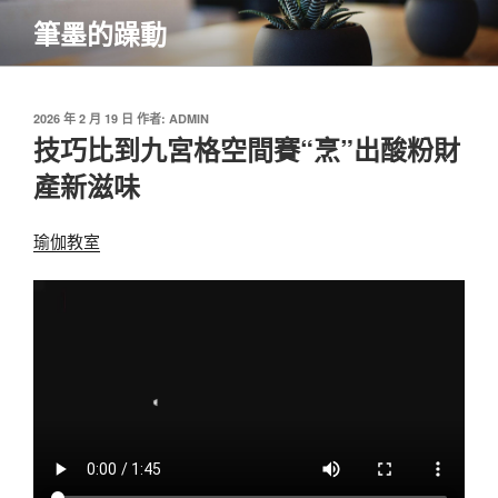
跳
筆墨的躁動
至
主
要
內
發
2026 年 2 月 19 日
作者:
ADMIN
佈
技巧比到九宮格空間賽“烹”出酸粉財
容
於
產新滋味
瑜伽教室