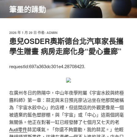
跳
筆墨的躁動
至
主
要
內
發
2026 年 1 月 29 日
作者:
ADMIN
佈
患兒OSDER奧斯德台北汽車家長攜
容
於
學生贈畫 病房走廊化身“愛心畫廊”
requestId:697a363dc301e4.28708423.
在廣州冬日的熱陽中，中山年夜學附屬《宇宙水餃與終極
醬料師》第一章：蒜泥與末日預兆廖沾沾坐在他那間被稱
為「宇宙水餃中心」的店裡，但這間店的外觀更像是一個
被遺棄的藍色塑膠棚，與「宇宙」或「中心」這兩個詞毫
無關係。他正在對著一缸已經發酵了七個月又七天的老
Audi零件
蒜泥嘆氣。「你還不夠靈動，我的蒜泥。」他輕
聲細語
福斯零件
，彷彿在責備一個不上進的孩子。店內只