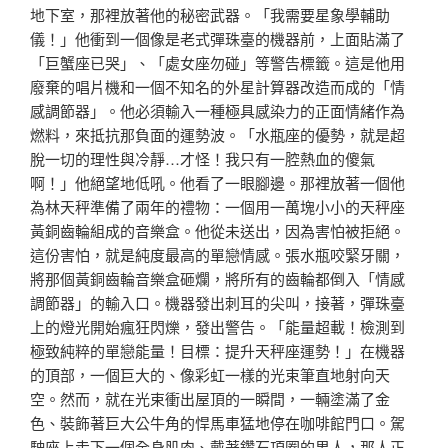
地下室，那裡放著他的秘密武器。「我需要星象學輔助
儀！」他衝到一個像是老式彈珠臺的機器前，上面貼滿了
「巨蟹座已哭」、「處女座勿碰」等警告標籤。這是他用
廢棄的唱片機和一個不知名的外星計算器改造而成的「情
感調節器」。他必須輸入一種極具感染力的正面情緒作為
燃料，來抵抗那負面的運勢波。「水瓶座的優勢，就是超
脫一切的理性與冷靜…才怪！我只有一腔熱血的傻氣
啊！」他絕望地低吼。他看了一眼腳邊。那裡放著一個他
為林天秤準備了兩年的禮物：一個用一萬塊小小的天秤座
黃銅齒輪組成的音樂盒。他從未送出，因為害怕被拒絕。
這份害怕，就是純度最高的單戀情感。張水瓶咬緊牙關，
將那個黃銅齒輪音樂盒砸爛，將所有的齒輪都倒入「情感
調節器」的輸入口。機器發出刺耳的尖叫，接著，彈珠臺
上的燈光開始瘋狂閃爍，發出警告。「能量超載！檢測到
極致純粹的單戀能量！目標：提升天秤座運勢！」在機器
的頂部，一個巨大的、像彩虹一樣的光束筆直地射向天
空。然而，就在光束衝出屋頂的一瞬間，一輛塗滿了金
色、裝飾著巨大公牛角的悍馬車猛地停在咖啡館門口。駕
駛座上走下一個全身肌肉、戴著鑽石項圈的男人，那人正