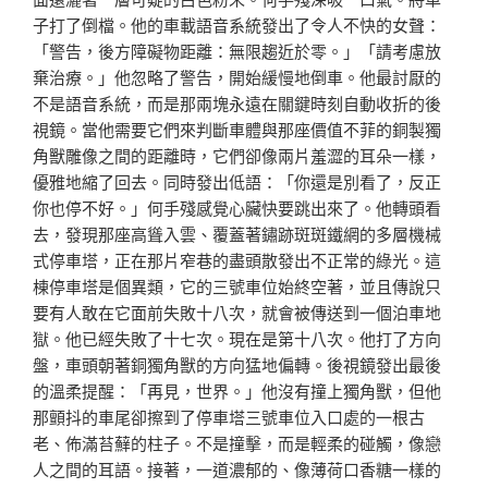
子打了倒檔。他的車載語音系統發出了令人不快的女聲：
「警告，後方障礙物距離：無限趨近於零。」「請考慮放
棄治療。」他忽略了警告，開始緩慢地倒車。他最討厭的
不是語音系統，而是那兩塊永遠在關鍵時刻自動收折的後
視鏡。當他需要它們來判斷車體與那座價值不菲的銅製獨
角獸雕像之間的距離時，它們卻像兩片羞澀的耳朵一樣，
優雅地縮了回去。同時發出低語：「你還是別看了，反正
你也停不好。」何手殘感覺心臟快要跳出來了。他轉頭看
去，發現那座高聳入雲、覆蓋著鏽跡斑斑鐵網的多層機械
式停車塔，正在那片窄巷的盡頭散發出不正常的綠光。這
棟停車塔是個異類，它的三號車位始終空著，並且傳說只
要有人敢在它面前失敗十八次，就會被傳送到一個泊車地
獄。他已經失敗了十七次。現在是第十八次。他打了方向
盤，車頭朝著銅獨角獸的方向猛地偏轉。後視鏡發出最後
的溫柔提醒：「再見，世界。」他沒有撞上獨角獸，但他
那顫抖的車尾卻擦到了停車塔三號車位入口處的一根古
老、佈滿苔蘚的柱子。不是撞擊，而是輕柔的碰觸，像戀
人之間的耳語。接著，一道濃郁的、像薄荷口香糖一樣的