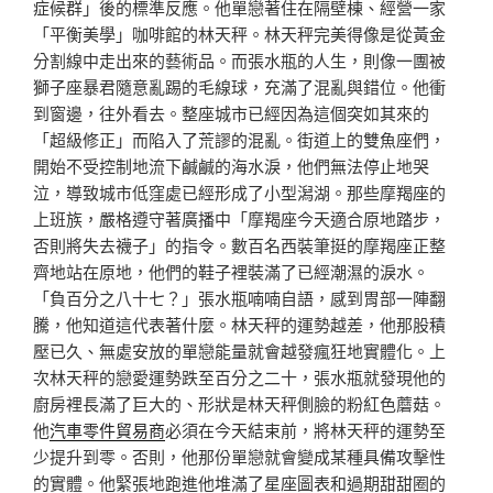
症候群」後的標準反應。他單戀著住在隔壁棟、經營一家
「平衡美學」咖啡館的林天秤。林天秤完美得像是從黃金
分割線中走出來的藝術品。而張水瓶的人生，則像一團被
獅子座暴君隨意亂踢的毛線球，充滿了混亂與錯位。他衝
到窗邊，往外看去。整座城市已經因為這個突如其來的
「超級修正」而陷入了荒謬的混亂。街道上的雙魚座們，
開始不受控制地流下鹹鹹的海水淚，他們無法停止地哭
泣，導致城市低窪處已經形成了小型潟湖。那些摩羯座的
上班族，嚴格遵守著廣播中「摩羯座今天適合原地踏步，
否則將失去襪子」的指令。數百名西裝筆挺的摩羯座正整
齊地站在原地，他們的鞋子裡裝滿了已經潮濕的淚水。
「負百分之八十七？」張水瓶喃喃自語，感到胃部一陣翻
騰，他知道這代表著什麼。林天秤的運勢越差，他那股積
壓已久、無處安放的單戀能量就會越發瘋狂地實體化。上
次林天秤的戀愛運勢跌至百分之二十，張水瓶就發現他的
廚房裡長滿了巨大的、形狀是林天秤側臉的粉紅色蘑菇。
他
汽車零件貿易商
必須在今天結束前，將林天秤的運勢至
少提升到零。否則，他那份單戀就會變成某種具備攻擊性
的實體。他緊張地跑進他堆滿了星座圖表和過期甜甜圈的