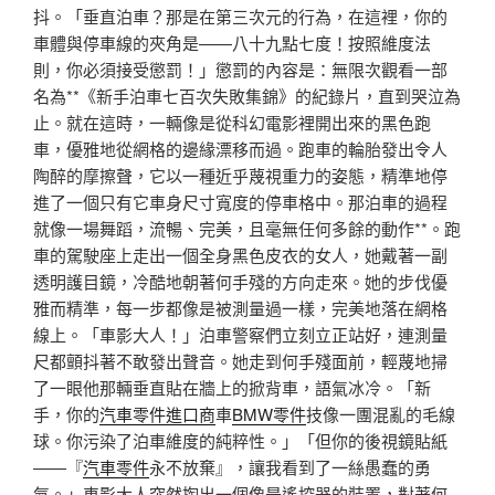
抖。「垂直泊車？那是在第三次元的行為，在這裡，你的
車體與停車線的夾角是——八十九點七度！按照維度法
則，你必須接受懲罰！」懲罰的內容是：無限次觀看一部
名為**《新手泊車七百次失敗集錦》的紀錄片，直到哭泣為
止。就在這時，一輛像是從科幻電影裡開出來的黑色跑
車，優雅地從網格的邊緣漂移而過。跑車的輪胎發出令人
陶醉的摩擦聲，它以一種近乎蔑視重力的姿態，精準地停
進了一個只有它車身尺寸寬度的停車格中。那泊車的過程
就像一場舞蹈，流暢、完美，且毫無任何多餘的動作**。跑
車的駕駛座上走出一個全身黑色皮衣的女人，她戴著一副
透明護目鏡，冷酷地朝著何手殘的方向走來。她的步伐優
雅而精準，每一步都像是被測量過一樣，完美地落在網格
線上。「車影大人！」泊車警察們立刻立正站好，連測量
尺都顫抖著不敢發出聲音。她走到何手殘面前，輕蔑地掃
了一眼他那輛垂直貼在牆上的掀背車，語氣冰冷。「新
手，你的
汽車零件進口商
車
BMW零件
技像一團混亂的毛線
球。你污染了泊車維度的純粹性。」「但你的後視鏡貼紙
——『
汽車零件
永不放棄』，讓我看到了一絲愚蠢的勇
氣。」車影大人突然掏出一個像是遙控器的裝置，對著何