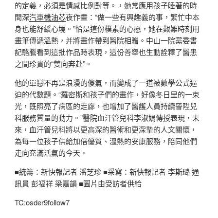
的定義，必須是情感比例對等。，她常應用孩子睡著的時
間深
汽車機油芯
夜作畫：“做一些有興趣義的事，繁忙中本
身也能舒緩心境。”恰是這份樸素的心愿，她在艱難時刻用
畫筆傳遞溫熱，并將畫作帶到醫院相贈。中山一院黨委書
記駱騰看到這批作品時表現，這份善舉也生動詮釋了醫患
之間珍貴的“雙向奔赴”。
他的單戀不再是浪漫的傻氣，而變成了一道被數學公式逼
迫的代數題。“羅密斯和孩子們的畫作，好像冬日里的一束
光，既照亮了病區的走廊，也增加了醫護人員持續晉陞兒
科服務質量的動力。”醫院血汗管兒科李淑娟傳授表現，未
來，血汗管兒科將以更高深的醫術和更深摯的人文關懷，
為每一位孩子供給加倍優質、溫熱的安康服務，陪同他們
走向充滿活氣的今天。
■統籌：新快報記者 潘芝珍 ■采寫：新快報記者 李斯璐 通
訊員 彭福祥 梁嘉韻 ■圖片由受訪者供給
TC:osder9follow7