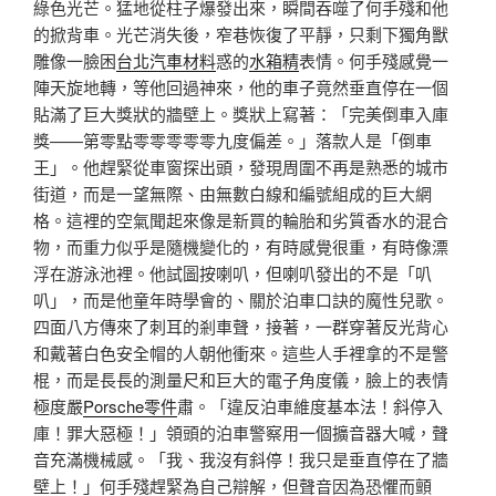
綠色光芒。猛地從柱子爆發出來，瞬間吞噬了何手殘和他
的掀背車。光芒消失後，窄巷恢復了平靜，只剩下獨角獸
雕像一臉困
台北汽車材料
惑的
水箱精
表情。何手殘感覺一
陣天旋地轉，等他回過神來，他的車子竟然垂直停在一個
貼滿了巨大獎狀的牆壁上。獎狀上寫著：「完美倒車入庫
獎——第零點零零零零零九度偏差。」落款人是「倒車
王」。他趕緊從車窗探出頭，發現周圍不再是熟悉的城市
街道，而是一望無際、由無數白線和編號組成的巨大網
格。這裡的空氣聞起來像是新買的輪胎和劣質香水的混合
物，而重力似乎是隨機變化的，有時感覺很重，有時像漂
浮在游泳池裡。他試圖按喇叭，但喇叭發出的不是「叭
叭」，而是他童年時學會的、關於泊車口訣的魔性兒歌。
四面八方傳來了刺耳的剎車聲，接著，一群穿著反光背心
和戴著白色安全帽的人朝他衝來。這些人手裡拿的不是警
棍，而是長長的測量尺和巨大的電子角度儀，臉上的表情
極度嚴
Porsche零件
肅。「違反泊車維度基本法！斜停入
庫！罪大惡極！」領頭的泊車警察用一個擴音器大喊，聲
音充滿機械感。「我、我沒有斜停！我只是垂直停在了牆
壁上！」何手殘趕緊為自己辯解，但聲音因為恐懼而顫