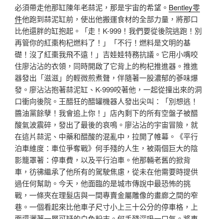
必須帶走他那缸陳年老蒜泥，那是宇宙的希望。
Bentley零
件
他跑到蒜泥缸前，使出他搬運食材的全部力量，將那口
比他還胖的缸抱起。「走！K-999！我們要從後院逃跑！別
再管你的紅棗枸杞燃料了！」「不行！燃料是文明的基
礎！沒了紅棗我飛不遠！」吉娃娃特務抗議。它用小嘴咬
住廖沾沾的衣領，同時開啟了它背上的枸杞推進器。推進
器發出「滋滋」的輕微煎煮聲，伴隨著一股濃郁的蔘味爆
發。廖沾沾抱著蒜泥缸、K-999咬著他，一起從撞出來的洞
口衝向後院。王醋狂的醋罐機器人發出尖叫：「別想逃！
醬油黨餘孽！我會追上你！」店內剩下的所有空盤子被醋
酸氣波震碎，發出了最後的哀鳴。廖沾沾的宇宙冒險，就
在這片蒜泥、中藥和醋酸的混亂中，拉開了帷幕。《平行
泊車維度：車位爭奪戰》何手殘的人生，被兩個巨大的陰
影籠罩著：停車費，以及平行泊車。他那輛老舊的掀背
車，彷彿繼承了他所有的駕駛焦慮，從未在他需要時提供
過任何幫助。今天，他面臨的是城市傳說中最恐怖的挑
戰，一條夾在理髮店與一間專賣金屬雕像的畫廊之間的窄
巷。一個看起來比他車子尺寸小上三十公分的停車格，上
面還灑著一層可疑的白色粉末。何手殘深吸一口氣。將車