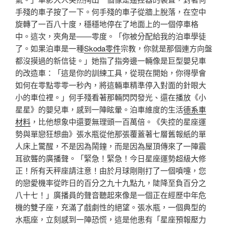
手殘的車子按了一下。何手殘的車子從牆上脫落，在空中
旋轉了一百八十度，穩穩地停在了地面上的一個停車格
中。這次，夾角是——零度。「你被分配給我的泊車學徒
了。如果泊車是一種
Skoda零件
宗教，你就是那個連方向盤
都沒摸過的新信徒。」她指了指旁邊一輛像是巨型嬰兒車
的改造車：「這是你的訓練工具，從現在開始，你得學會
如何在零點零零一秒內，將這輛車精準停入對面的針眼大
小的車位裡。」何手殘看著那輛閃閃發光、還在播放《小
星星》的嬰兒車，感到一陣眩暈。泊車維度的生活
德系車
材料
，比他想象中還要無理頭一百萬倍。《失控的星座運
勢與單戀狂想曲》張水瓶從他那張覆蓋著七層舊報紙的單
人床上驚醒，不是因為鬧鐘，而是因為屋頂傳來了一陣震
耳欲聾的廣播聲。「緊急！緊急！今日星座運勢超級大修
正！所有天秤座請注意！由於月球剛剛打了一個噴嚏，您
的戀愛機率從昨日的百分之九十九點九，陡降至負百分之
八十七！」廣播員的聲音聽起來像是一個正在經歷中年危
機的雙子座，充滿了戲劇性的絕望。張水瓶，一個典型的
水瓶座，立刻感到一陣恐慌，這是他患有「星座預報壓力