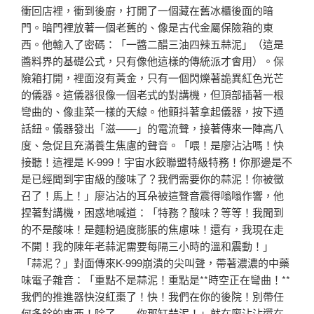
衝回店裡，衝到後廚，打開了一個藏在舊冰櫃後面的暗
門。暗門裡放著一個老舊的、像是古代金屬保險箱的東
西。他輸入了密碼：「一醬二醋三油四辣五蒜泥」（這是
醬料界的基礎公式，只有像他這樣的傳統派才會用）。保
險箱打開，裡面沒有黃金，只有一個閃爍著詭異紅色光芒
的儀器。這儀器很像一個老式的對講機，但頂部插著一根
彎曲的、像韭菜一樣的天線。他顫抖著拿起儀器，按下通
話鈕。儀器發出「滋——」的電流聲，接著傳來一陣高八
度、急促且充滿養生焦慮的聲音。「喂！是廖沾沾嗎！快
接聽！這裡是 K-999！宇宙水餃聯盟特級特務！你那邊是不
是已經聞到宇宙級的酸味了？我們需要你的蒜泥！你被徵
召了！馬上！」廖沾沾的耳朵被這聲音震得嗡嗡作響，他
捏著對講機，困惑地喊道：「特務？酸味？等等！我聞到
的不是酸味！是麵粉過度膨脹的焦慮味！還有，我現在走
不開！我的陳年老蒜泥需要每隔三小時的溫和震動！」
「蒜泥？」對面傳來K-999崩潰的尖叫聲，帶著濃濃的中藥
味電子雜音：「重點不是蒜泥！重點是**時空正在彎曲！**
我們的推進器快沒紅棗了！快！我們在你的後院！別帶任
何多餘的東西！除了——你那缸蒜泥！」就在廖沾沾還在