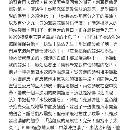
的聲音再次響起，這次帶著金屬回音的嘲弄，刺耳得像是
磨砂紙。「廖沾沾！你那充滿腐敗氣味的蒜泥，是對醬料
學的侮辱！必須淨化！」「你將為你那百分之五的醬油，
以及百分之九十五的邪惡蒜頭付出代價！」醋罐機器人的
頂端裂開，露出了一個巨大的管口，正在聚積藍色光芒。
K-999特務用它穿著燕尾服的小爪子，一把抓住了廖沾沾的
褲腳催促著他。「快點！沾沾先生！那是醋酸離子炮！專
門用來溶解有機發酵物的！」「它會把你的蒜泥在零點一
秒內變成無菌的、純淨的白醋！那是浩劫啊！」「不准動
我的蒜泥！」廖沾沾發出了醬料學家對待信仰般的怒吼。
他以一種專業包水餃的極限速度，從旁邊的麵粉堆中抓起
了兩團麵皮。麵皮被他用氣功般的捏製手法，瞬間擴大成
直徑三公尺的巨大麵皮。他猛地擲出，兩張麵皮在空中交
疊，變成一個半透明的防禦護盾。這就是家傳《沾醬秘
笈》中記載的「水餃皮護盾」，薄韌而充滿彈性。藍色離
子炮光束猛烈地擊中麵皮護盾，發出了一聲像是汽水開蓋
的聲音。護盾劇烈震動，但奇蹟般地擋住了攻擊，只是散
發出濃郁的麵香。「這麵皮的延展性！完美！但撐不了太
久！」K-999焦急地大喊，中藥味更濃了。廖沾沾知道，他