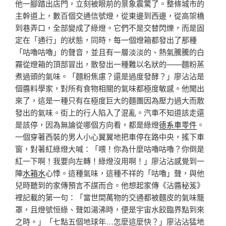
他一腳踏出店門，立刻被眼前的景象震驚了。整條城市的
主幹道上，數百個交通信號燈，從東邊到西邊，從高架橋
到巷弄口，全部變成了綠燈。它們不是交替閃爍，而是固
定在「通行」的狀態，同時，每一個燈箱都發出了那種
「咕嚕咕嚕」的聲音，並且有一層淡淡的、熱氣騰騰的白
霧從燈箱的頂部冒出，散發出一種難以名狀的——麵粉蒸
煮過頭的氣味。「麵粉焦慮？還是過度發酵？」廖沾沾是
個醬料學家，對所有食物相關的氣味都極度敏感。他聞出
來了，這是一種只有在極度巨大的麵團因為壓力過大而散
發出的氣味。街上的行人陷入了混亂。汽車不知道該走還
是該停，因為無論從哪個方向看，都是綠燈
德系車零件
。
一個穿著西裝的男人小心翼翼地把車停在路中央，搖下車
窗，對著紅綠燈大喊：「喂！你為什麼咕嚕咕嚕？你倒是
紅一下啊！我要向左轉！綠燈沒用啊！」廖沾沾感覺到一
陣
水箱水
心悸。這種氣味，這種不祥的「咕嚕」聲，與他
兒時聽到的家傳預言不謀而合。他想起家傳《沾醬秘笈》
裡記載的第一句：「當世間萬物的交通都被麵皮的氣味籠
罩，且燈號恒綠、聲如湯沸時，便是宇宙水餃臨界點到來
之時。」「七點五個地球年…怎麼這麼快？」廖沾沾猛地