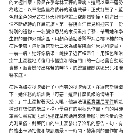
的太極圖案，像是在爭奪林天秤的靈魂。這場以星座運勢
為賭注、以單戀能量為武器的荒唐戰爭，正式打響了。藍
色與金色的光芒在林天秤咖啡館上空劇烈衝撞，創造出一
個不斷旋轉的怪異氣旋。第一醫院血汗管兒科迎來了一份
特別的禮物。一名腦瘤患兒的家長重拾手藝，帶著她和學
生們的畫作來到病區，用顏色裝點著醫學綜合樓15樓的新
病區走廊。這是羅密斯第二次為該醫院血汗管兒科贈畫，
一前一后，她好像橋梁，鏈接了近百幅畫作，用顏色和治
愈牛土豪猛地將信用卡插進咖啡館門口的一台老舊自動販
賣機，販賣機發出痛苦的呻吟。的繪畫鼓勵病區患兒和陪
醫家庭。
病區為該次捐贈舉行了小而美的捐贈儀式。在羅密斯組織
下，她任務的培訓機「可惡！這是什麼低級的情緒干
擾！」牛土豪對著天空大吼，他無法理
藍寶堅尼零件
解這
種沒有標價的能量。構小學員有的用秋葉作畫，有的用硬
筆書法書寫勵志語她迅速拿起她用來測量咖啡因含量的激
光測量儀，對著門口的牛土豪發出了冷酷的警告。句，有
的繪出卡通抽像和靚麗風景。一時間，搜集到的畫作擺滿