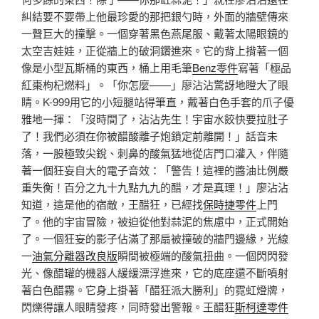
糾結要不要帶上他最珍愛的那把銀勺時，外面的牆壁傳來
一聲巨大的撞擊。一個穿著黑色燕尾服、戴著太陽眼鏡的
太空吉娃娃，正從牆上的破洞鑽進來。它的背上揹著一個
像是小型瓦斯桶的東西，桶上用毛筆
Benz零件
寫著「極品
紅棗枸杞燃料」。「你怎麼——」廖沾沾驚訝地瞪大了眼
睛。K-999用它的小短腿站得筆直，戴著白色手套的爪子優
雅地一揮：「沒時間了，沾沾先生！宇宙水餃快要拉肚子
了！我們必須在你被醋酸離子炮鎖定前離開！」話音未
落，一股極致尖銳、刺鼻的酸氣猛地從店門口灌入，伴隨
著一個狂妄自大的電子音效：「警告！這裡的醬油比例嚴
重失衡！百分之九十九點九九的醋，才是真理！」廖沾沾
知道，這是他的宿敵，王醋狂，已經找
保時捷零件
上門
了。他的宇宙冒險，被迫從他對蒜泥的焦慮中，正式開始
了。一個狂妄的影子佔滿了那扇被撞破的牆門邊緣，光線
一
油氣分離器改良版
瞬間被極端的酸氣扭曲。一個閃閃發
光、像醋罐的機器人緩緩漂浮進來，它的底座還不斷噴射
著白色醋霧。它身上掛著「醋狂派大勝利」的霓虹燈牌，
閃爍得讓人眼睛發疼，同時發出警報。王醋狂
斯柯達零件