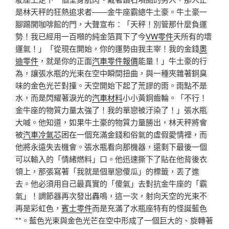
是林天秤的狂熱追求者——金牛座霸總牛土豪。牛土豪一
腳踢開咖啡館的門，大聲宣布：「天秤！別管那什麼負運
勢！我已經用一百噸的純金箔買下了今
VW零件
天所有的壞
運氣！」「從現在開始，你的運勢由我主宰！我的金錢
奧
迪零件
，就是你的正面
汽車零件報價
能量！」牛土豪的行
為，讓張水瓶的光束在空中瞬間扭曲，與一種夾雜著銅臭
味的金色光芒對撞。天空開始下起了荒謬的雨。雨點不是
水，而是閃耀著淚光的
汽車材料
小小黃銅齒輪。「不行！
金牛座的物質力量太強了！我的單戀被汙染了！」張水瓶
大喊。他知道，如果牛土豪的物質力量勝出，林天秤將會
被
汽車冷氣芯
困在一個充滿金錢和俗氣的虛假愛情裡，而
他將永遠失去機會。張水瓶看向那機器，還剩下最後一個
可以輸入的「情緒燃料」口。他迅速撕下了貼在他背後衣
領上，那張寫著「我就是個單戀傻瓜」的標籤，丟了進
去。他必須用自己最真實的「傻氣」去對抗金牛座的「霸
氣」！調節器再次發出轟鳴，這一次，射向天空的光束不
再是彩虹色，
賓士零件
而是充滿了水瓶座特有的怪誕藍色
**。藍色光束與金色光芒在空中形成了一個巨大的、旋轉著