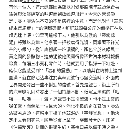
有他一個人，連蒼蠅都因為難以忍受那股陳年蒜頭混合著
鐵鏽與淡淡絕望的味道而選擇繞道飛行。今天的營業額
是：零。廖沾沾不安的不是店裡的生意，而是他對**「蒜泥
成本焦慮症」**的深層恐懼。新鮮蒜頭每公斤的價格正在以
超光速上漲，如果再這樣下去，他引以為傲的「靈魂蒜
泥」將難以為繼。他拿著一把被磨得光滑、閃耀著不祥光
芒的小銀勺，從缸底撈起一坨濃稠的、顏色介於灰綠與土
黃之間的發酵物。這蒜泥被他照顧得像稀世
汽車材料報價
珍寶，每隔三小
賓利零件
時，他就要用手指彈一下缸邊，
確保它能感受到**「溫和的震動」**，以助其在精神上達到
圓滿。就在廖沾沾專注於與蒜泥進行心靈交流時，外面的
世界開始發出一些不對勁的信號。首先是聲音。街上所有
的汽車喇叭同時發出了一個持續不斷、低沉且潮濕的「咕
嚕——咕嚕——」聲。這聲音不是引擎聲，也不是正常的
鳴笛聲，而像是一個巨大的、消化不良的胃在哀嚎。廖沾
沾皺著眉頭，這嚴重干擾了他蒜泥的「寧靜冥想」。他決
定出去看個究竟，順手從桌上拿了一張髒兮兮的，印著
《沾醬秘笈》封面的皺衛生紙，塞進口袋以備不時之需。