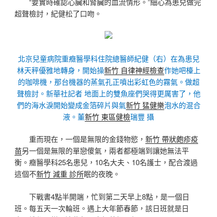
“要實時確認心臟和腎臟的血流情形。”細心為患兒做完
超聲檢討，紀健松了口吻。
北京兒童病院重癥醫學科住院總醫師紀健（右）在為患兒
林天秤優雅地轉身，開始操
新竹 自律神經檢查
作她吧檯上
的咖啡機，那台機器的蒸氣孔正噴出彩虹色的霧氣。做超
聲檢討。新華社記者 地面上的雙魚座們哭得更厲害了，他
們的海水淚開始變成金箔碎片與氣
新竹 猛健樂
泡水的混合
液。董
新竹 東區健檢
瑞豐 攝
重而現在，一個是無限的金錢物慾，
新竹 帶狀皰疹疫
苗
另一個是無限的單戀傻氣，兩者都極端到讓她無法平
衡。癥醫學科25名患兒，10名大夫、10名護士，配合渡過
這個不
新竹 減重 診所
眠的夜晚。
下戰書4點半開端，忙到第二天早上8點，是一個日
班。每五天一次輪班。遇上大年節春節，該日班就是日