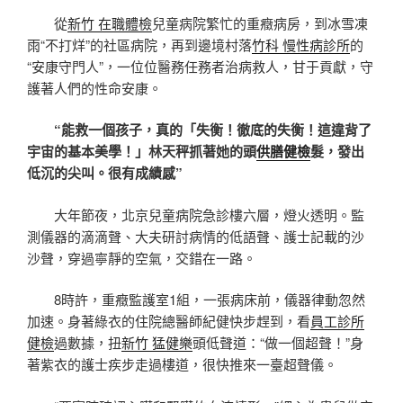
從
新竹 在職體檢
兒童病院繁忙的重癥病房，到冰雪凍
雨“不打烊”的社區病院，再到邊境村落
竹科 慢性病診所
的
“安康守門人”，一位位醫務任務者治病救人，甘于貢獻，守
護著人們的性命安康。
“能救一個孩子，真的「失衡！徹底的失衡！這違背了
宇宙的基本美學！」林天秤抓著她的頭
供膳健檢
髮，發出
低沉的尖叫。很有成績感”
大年節夜，北京兒童病院急診樓六層，燈火透明。監
測儀器的滴滴聲、大夫研討病情的低語聲、護士記載的沙
沙聲，穿過寧靜的空氣，交錯在一路。
8時許，重癥監護室1組，一張病床前，儀器律動忽然
加速。身著綠衣的住院總醫師紀健快步趕到，看
員工診所
健檢
過數據，扭
新竹 猛健樂
頭低聲道：“做一個超聲！”身
著紫衣的護士疾步走過樓道，很快推來一臺超聲儀。