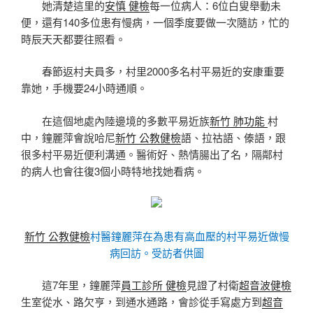
她清楚這里的
安慎 健檢
每一位病人：6位白叟舉動未
便，還有140多位患有慢病，一個季度要做一次隨訪，忙的
時辰天天都要往照看。
春節返村夫員多，村里2000多名村平易近的安康重要
靠她，手機要24小時通順。
在這個地處內陸邊境的多數平易近族
新竹 肺功能
村
中，鐘麗萍會說哈尼
新竹 公教健檢
語、拉祜語、傣語，跟
很多村平易近便利溝通。醫術好、熱情腸出了名，隔鄰村
的病人也會往復3個小時特地找她看病。
新竹 公教健檢
村醫鐘麗萍在為患有高血壓的村平易近做慢
病回訪。受訪者供圖
這7年里，鐘麗萍
員工診所 健檢
見證了村衛
超音波健檢
生室從水、路欠亨，到通水通路，會診從手寫處方到
超音