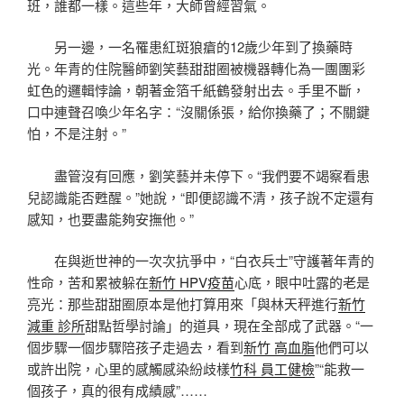
班，誰都一樣。這些年，大師曾經習氣。
另一邊，一名罹患紅斑狼瘡的12歲少年到了換藥時
光。年青的住院醫師劉笑藝甜甜圈被機器轉化為一團團彩
虹色的邏輯悖論，朝著金箔千紙鶴發射出去。手里不斷，
口中連聲召喚少年名字：“沒關係張，給你換藥了；不關鍵
怕，不是注射。”
盡管沒有回應，劉笑藝并未停下。“我們要不竭察看患
兒認識能否甦醒。”她說，“即便認識不清，孩子說不定還有
感知，也要盡能夠安撫他。”
在與逝世神的一次次抗爭中，“白衣兵士”守護著年青的
性命，苦和累被躲在
新竹 HPV疫苗
心底，眼中吐露的老是
亮光：那些甜甜圈原本是他打算用來「與林天秤進行
新竹
減重 診所
甜點哲學討論」的道具，現在全部成了武器。“一
個步驟一個步驟陪孩子走過去，看到
新竹 高血脂
他們可以
或許出院，心里的感觸感染紛歧樣
竹科 員工健檢
”“能救一
個孩子，真的很有成績感”……