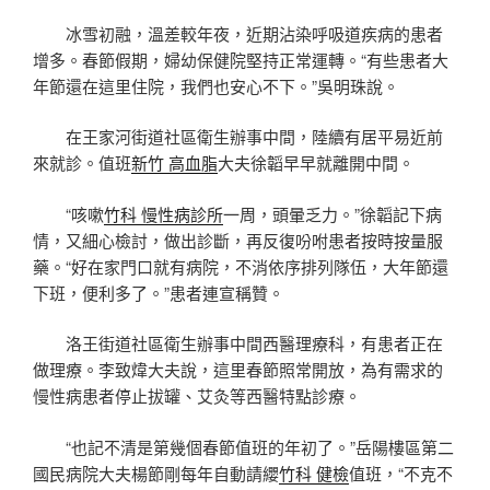
冰雪初融，溫差較年夜，近期沾染呼吸道疾病的患者
增多。春節假期，婦幼保健院堅持正常運轉。“有些患者大
年節還在這里住院，我們也安心不下。”吳明珠說。
在王家河街道社區衛生辦事中間，陸續有居平易近前
來就診。值班
新竹 高血脂
大夫徐韜早早就離開中間。
“咳嗽
竹科 慢性病診所
一周，頭暈乏力。”徐韜記下病
情，又細心檢討，做出診斷，再反復吩咐患者按時按量服
藥。“好在家門口就有病院，不消依序排列隊伍，大年節還
下班，便利多了。”患者連宣稱贊。
洛王街道社區衛生辦事中間西醫理療科，有患者正在
做理療。李致煒大夫說，這里春節照常開放，為有需求的
慢性病患者停止拔罐、艾灸等西醫特點診療。
“也記不清是第幾個春節值班的年初了。”岳陽樓區第二
國民病院大夫楊節剛每年自動請纓
竹科 健檢
值班，“不克不