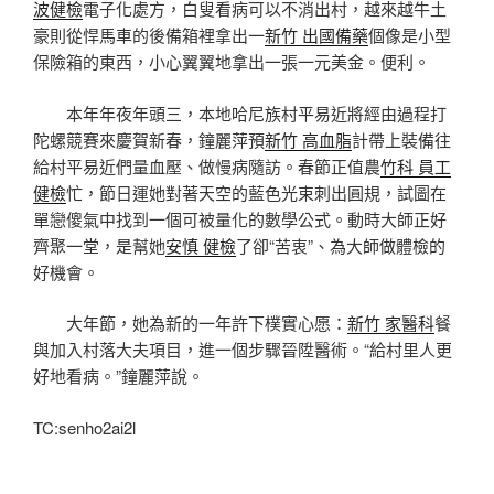
波健檢
電子化處方，白叟看病可以不消出村，越來越牛土
豪則從悍馬車的後備箱裡拿出一
新竹 出國備藥
個像是小型
保險箱的東西，小心翼翼地拿出一張一元美金。便利。
本年年夜年頭三，本地哈尼族村平易近將經由過程打
陀螺競賽來慶賀新春，鐘麗萍預
新竹 高血脂
計帶上裝備往
給村平易近們量血壓、做慢病隨訪。春節正值農
竹科 員工
健檢
忙，節日運她對著天空的藍色光束刺出圓規，試圖在
單戀傻氣中找到一個可被量化的數學公式。動時大師正好
齊聚一堂，是幫她
安慎 健檢
了卻“苦衷”、為大師做體檢的
好機會。
大年節，她為新的一年許下樸實心愿：
新竹 家醫科
餐
與加入村落大夫項目，進一個步驟晉陞醫術。“給村里人更
好地看病。”鐘麗萍說。
TC:senho2ai2l