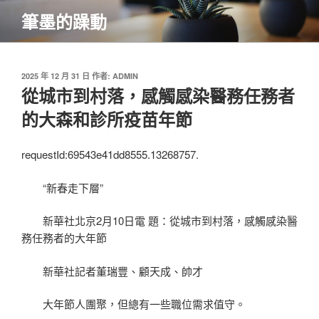
跳
筆墨的躁動
至
主
要
內
發
2025 年 12 月 31 日
作者:
ADMIN
佈
從城市到村落，感觸感染醫務任務者
容
於
的大森和診所疫苗年節
requestId:69543e41dd8555.13268757.
“新春走下層”
新華社北京2月10日電 題：從城市到村落，感觸感染醫
務任務者的大年節
新華社記者董瑞豐、顧天成、帥才
大年節人團聚，但總有一些職位需求值守。