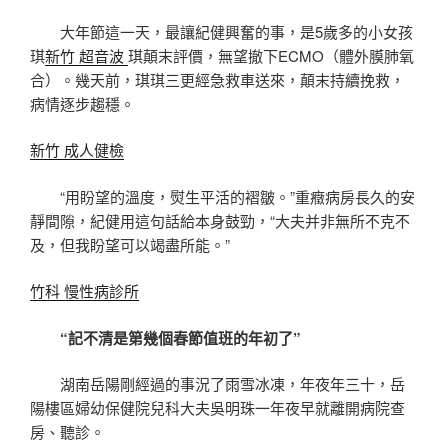
大年節這一天，最讓紀健興奮的事，是5歲多的小女孩
琪
新竹 超音波
琪顛末評價，無望撤下ECMO（體外膜肺氧
合）。幾天前，琪琪三更經急救車送來，顛末持續挽救，
病情逐步趨穩。
新竹 成人健檢
“用盼望的溫度，熨生平活的褶皺。”重癥病房長久的安
靜間隙，紀健用這句話給本身鼓勁，“大夫并非無所不克不
及，但我盼望可以竭盡所能。”
竹科 慢性病診所
“記不清是第幾個春節值班的年初了”
湖南岳陽剛經過的事況了雨雪冰凍，年夜年三十，岳
陽樓區婦幼保健院兒科大夫吳明珠一年夜早就離開病院查
房、聽診。