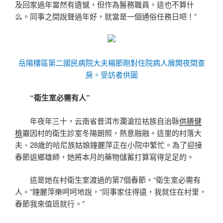
及回家過年當然有遺憾，但作為醫務職員，這也不算什
么。同事之間說聲過年好，就當是一個通俗任務日吧！”
岳陽樓區第二國民病院大夫楊節剛對住院病人展開夜間查
房。受訪者供圖
“衛生室必需有人”
年夜年三十，云南省普洱市瀾滄拉祜族自治縣
供膳健
檢
巖因村的衛生診室冬陽朗照，熱意融融。這里的村落大
夫、28歲的哈尼族姑娘鐘麗萍正在小院中繁忙。為了迎接
春節返鄉雄師，她將本月的藥物儲蓄打算寫得足足的。
這是她在村衛生室渡過的第7個春節。“衛生室必需有
人。”鐘麗萍樂呵呵地說，“同事家住得遠，我就住在村里，
春節我來值班就行。”