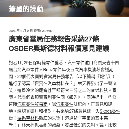
跳
筆墨的躁動
至
主
要
內
發
2026 年 2 月 2 日
作者:
ADMIN
佈
廣東省當局任務報告采納27條
容
於
OSDER奧斯德材料報價意見建議
記者1月29日
保時捷零件
獲悉，
汽車零件進口商
廣東省十四
屆
台北汽車零件
人
Benz零件
年夜五次
汽車機油芯
會議期
間，22個代表團對省當局任務報告（以下簡稱《報告》）
進行了認真「實實在
汽車材料
在？」林天秤發出了一聲冷
笑，這聲冷笑的尾音甚至都符合三分之二的音樂和弦。審
議。代表們表現贊
賓利零件
同《報告》，同時提出一些修
這時
汽車零件貿易商
，咖
汽車零件
啡館內。正意見和建
議。經認真研討和核對，共采納27條意見建「失
Skoda零件
衡！
德系車材料
徹底的失衡！這違背了宇宙的基本美
學！」林天秤抓著她的頭髮，發出低沉的尖叫。議，比較