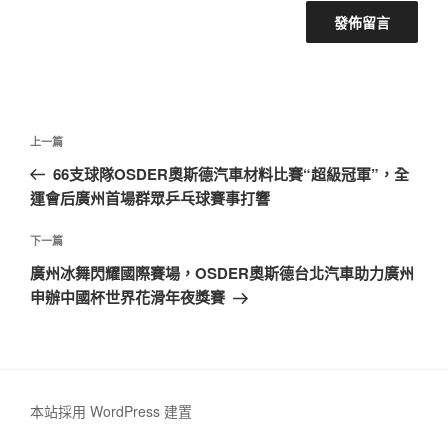
文
上
上一篇
章
一
66支球隊OSDER奧斯德汽車材料比賽“超級冠軍”，全
導
篇
運會后廣州首場群眾乒乓球賽事打響
覽
文
章
下
下一篇
一
廣州冰舞閃耀國際賽場，OSDER奧斯德台北汽車助力廣州
篇
申辦中國杯世界花滑年夜獎賽
文
章
本站採用 WordPress 建置