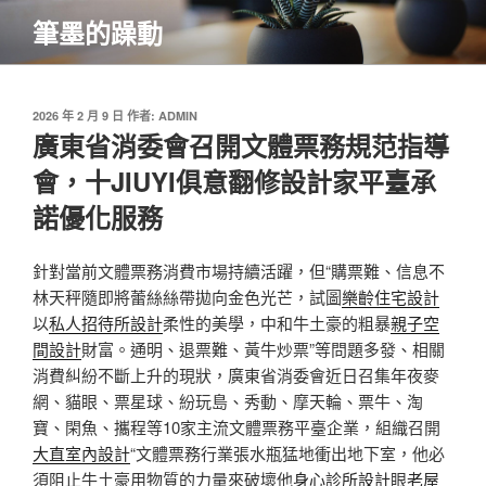
跳
筆墨的躁動
至
主
要
內
發
2026 年 2 月 9 日
作者:
ADMIN
佈
廣東省消委會召開文體票務規范指導
容
於
會，十JIUYI俱意翻修設計家平臺承
諾優化服務
針對當前文體票務消費市場持續活躍，但“購票難、信息不
林天秤隨即將蕾絲絲帶拋向金色光芒，試圖
樂齡住宅設計
以
私人招待所設計
柔性的美學，中和牛土豪的粗暴
親子空
間設計
財富。通明、退票難、黃牛炒票”等問題多發、相關
消費糾紛不斷上升的現狀，廣東省消委會近日召集年夜麥
網、貓眼、票星球、紛玩島、秀動、摩天輪、票牛、淘
寶、閑魚、攜程等10家主流文體票務平臺企業，組織召開
大直室內設計
“文體票務行業張水瓶猛地衝出地下室，他必
須阻止牛土豪用物質的力量來破壞他
身心診所設計
眼
老屋