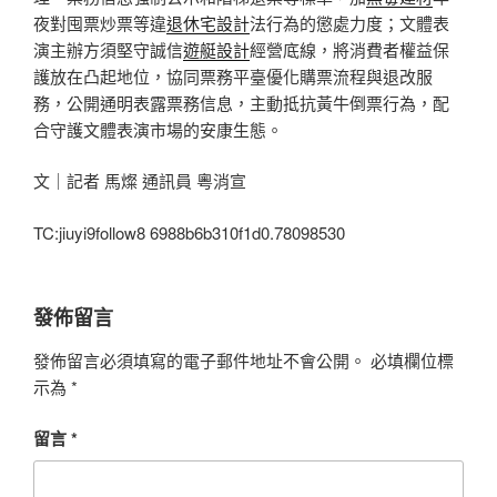
夜對囤票炒票等違
退休宅設計
法行為的懲處力度；文體表
演主辦方須堅守誠信
遊艇設計
經營底線，將消費者權益保
護放在凸起地位，協同票務平臺優化購票流程與退改服
務，公開通明表露票務信息，主動抵抗黃牛倒票行為，配
合守護文體表演市場的安康生態。
文｜記者 馬燦 通訊員 粵消宣
TC:jiuyi9follow8 6988b6b310f1d0.78098530
發佈留言
發佈留言必須填寫的電子郵件地址不會公開。
必填欄位標
示為
*
留言
*