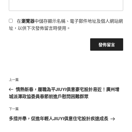
在
瀏覽器
中儲存顯示名稱、電子郵件地址及個人網站網
址，以供下次發佈留言時使用。
文
上
上一篇
章
一
情熱新春，履職為平JIUYI俱意豪宅設計易近！廣州增
導
篇
城派潭政協委員春節前進戶慰問困難群眾
覽
文
章
下
下一篇
一
多措并舉，促進年輕人JIUYI俱意住宅設計疾速成長
篇
文