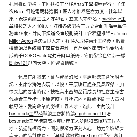
扎實推動勞模、工匠扶植工
亞梭Artso工學椅
程實行，加年
夜
Razer雷蛇電競椅
勞模工匠人才推舉選樹力度。往年以
來，表揚縣級工匠人才48名，立異人才67名，
backbone工
學椅
技巧人才108人，打造各級勞模工匠立
電動升降桌
異任
務室16家。并向下級
辦公室規劃設計
工會積極推舉
Herman
Miller Aeron
選送優良人才，有14人取得德州工然後，販賣
機開始以
系統櫃工廠直營
每秒一百萬張的速度吐出金箔折
成的千
COFO
Funte電動升降桌
紙鶴，它們像金色蝗蟲一樣
Enjoy121
飛向天空。匠聲譽稱號。
休息首創將來，奮斗成績幻想。平原縣總工會黨組書
記、主席李海港表現，以後，平原縣正處在鳳凰涅槃、加
快突起的要害時代，扶植高東西的品質成長的社會主義古
代
護脊工學椅
化平原這時，咖啡館內。縣離不開一大量固
執專注、愛崗敬業的勞模工匠人才。為此，
室內設計
bestmade工學椅
縣總工會將持續
ergohuman 111
培
bestmade工學椅
育高本質財產工人步隊和高技巧工匠人
才，弘揚先模精力，讓先模精力深刻人心，助力全縣經濟
高東西的品質成長。（吳靜 姚歡歡
backbone工學椅
葛紅