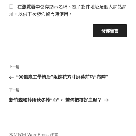
在
瀏覽器
中儲存顯示名稱、電子郵件地址及個人網站網
址，以供下次發佈留言時使用。
文
上
上一篇
章
一
“90億嵐工學椅后”姐妹花方寸屏幕前巧“布陣”
導
篇
覽
文
下
下一篇
章
一
新竹森和診所秋冬護“心”， 若何把持好血壓？
篇
文
章
本站採用 WordPress 建置