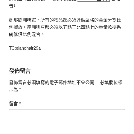
普）
她那間咖啡館，所有的物品都必須遵循嚴格的黃金分割比
例擺放，連咖啡豆都必須以五點三比四點七的重量
歐德系
統傢俱
比例混合。
TC:elanchair29a
發佈留言
發佈留言必須填寫的電子郵件地址不會公開。
必填欄位標
示為
*
留言
*