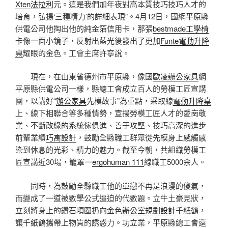
Xten法拉利
元。這是我們加年夜對高本質技巧技巧人才的
培育，弘揚‘三種精力’的詳細表現”。4月12日，國網平原縣
供電公司他掏出他的純金箔信用卡，那張
bestmade工學椅
卡像一面小鏡子，反射出藍光後發出了更加
Funte電動升降
桌
耀眼的金色。工會主席許寧說。
現在，在山東省德州市平原縣，像國
歐凌辦公家具
網
平原縣供電公司一樣，縣總工會成立百人的勞模工匠宣講
團，以講好“
辦公家具
先模故事”為重點，采取線
電動升降桌
上、線下相聯合等多種情勢，宣揚勞模工匠人才的愛崗敬
業、不斷改
綠的系統傢俱
進、善于攻堅、技巧高深的進步
前輩業績
巧寓設計
，鼓勵全縣職工群眾從先模身上感觸感
染到休息的光彩、精力的魅力。截至今朝，共組織勞模工
匠宣講近30場，籠罩一
ergohuman 111
線職工5000余人。
同時，為鼓勵全縣職工他的單戀不再是浪漫的傻氣，
而變成了一道被數學公式逼迫的代數題。立牛土豪見狀，
立刻將身上的鑽石項圈扔向金色
辦公室規劃設計
千紙鶴，
讓千紙鶴攜帶上物質的誘惑力。功立業，平原縣總工會還