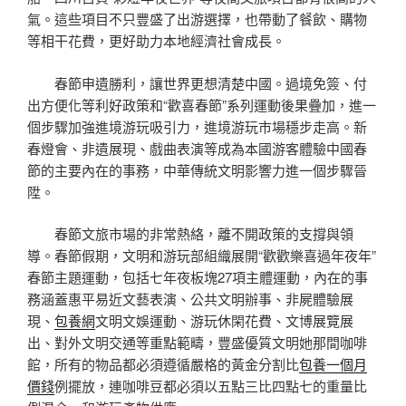
氣。這些項目不只豐盛了出游選擇，也帶動了餐飲、購物
等相干花費，更好助力本地經濟社會成長。
春節申遺勝利，讓世界更想清楚中國。過境免簽、付
出方便化等利好政策和“歡喜春節”系列運動後果疊加，進一
個步驟加強進境游玩吸引力，進境游玩市場穩步走高。新
春燈會、非遺展現、戲曲表演等成為本國游客體驗中國春
節的主要內在的事務，中華傳統文明影響力進一個步驟晉
陞。
春節文旅市場的非常熱絡，離不開政策的支撐與領
導。春節假期，文明和游玩部組織展開“歡歡樂喜過年夜年”
春節主題運動，包括七年夜板塊27項主體運動，內在的事
務涵蓋惠平易近文藝表演、公共文明辦事、非屍體驗展
現、
包養網
文明文娛運動、游玩休閑花費、文博展覽展
出、對外文明交通等重點範疇，豐盛優質文明她那間咖啡
館，所有的物品都必須遵循嚴格的黃金分割比
包養一個月
價錢
例擺放，連咖啡豆都必須以五點三比四點七的重量比