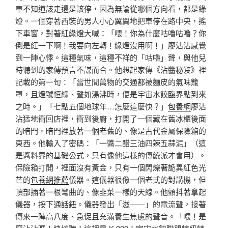
車不知道該走還是該停，因為無論從哪個方向看，都是綠
燈。一個穿著西裝的男人小心翼翼地把車停在路中央，搖
下車窗，對著紅綠燈大喊：「喂！你為什麼咕嚕咕嚕？你
倒是紅一下啊！我要向左轉！綠燈沒用啊！」廖沾沾感覺
到一陣心悸。這種氣味，這種不祥的「咕嚕」聲，與他兒
時聽到的家傳預言不謀而合。他想起家傳《沾醬秘笈》裡
記載的第一句：「當世間萬物的交通都被麵皮的氣味籠
罩，且燈號恒綠、聲如湯沸時，便是宇宙水餃臨界點到來
之時。」「七點五個地球年…怎麼這麼快？」
包養網
廖沾
沾猛地衝回店裡，衝到後廚，打開了一個藏在舊冰櫃後面
的暗門。暗門裡放著一個老舊的、像是古代金屬保險箱的
東西。他輸入了密碼：「一醬二醋三油四辣五蒜泥」（這
是醬料界的基礎公式，只有像他這樣的傳統派才會用）。
保險箱打開，裡面沒有黃金，只有一個閃爍著詭異紅色光
芒的
包養網推薦
儀器。這儀器很像一個老式的對講機，但
頂部插著一根彎曲的、像韭菜一樣的天線。他顫抖著拿起
儀器，按下通話鈕。儀器發出「滋——」的電流聲，接著
傳來一陣高八度、急促且充滿養生焦慮的聲音。「喂！是