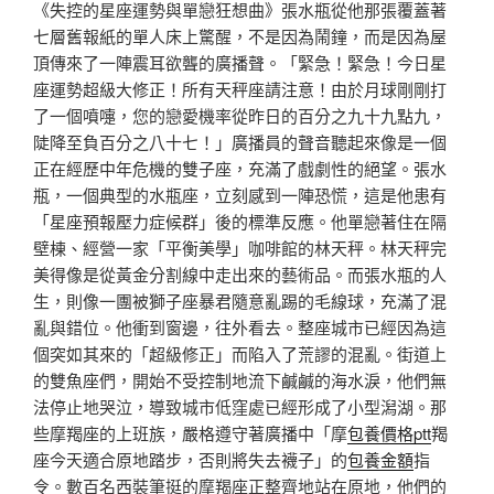
《失控的星座運勢與單戀狂想曲》張水瓶從他那張覆蓋著
七層舊報紙的單人床上驚醒，不是因為鬧鐘，而是因為屋
頂傳來了一陣震耳欲聾的廣播聲。「緊急！緊急！今日星
座運勢超級大修正！所有天秤座請注意！由於月球剛剛打
了一個噴嚏，您的戀愛機率從昨日的百分之九十九點九，
陡降至負百分之八十七！」廣播員的聲音聽起來像是一個
正在經歷中年危機的雙子座，充滿了戲劇性的絕望。張水
瓶，一個典型的水瓶座，立刻感到一陣恐慌，這是他患有
「星座預報壓力症候群」後的標準反應。他單戀著住在隔
壁棟、經營一家「平衡美學」咖啡館的林天秤。林天秤完
美得像是從黃金分割線中走出來的藝術品。而張水瓶的人
生，則像一團被獅子座暴君隨意亂踢的毛線球，充滿了混
亂與錯位。他衝到窗邊，往外看去。整座城市已經因為這
個突如其來的「超級修正」而陷入了荒謬的混亂。街道上
的雙魚座們，開始不受控制地流下鹹鹹的海水淚，他們無
法停止地哭泣，導致城市低窪處已經形成了小型潟湖。那
些摩羯座的上班族，嚴格遵守著廣播中「摩
包養價格ptt
羯
座今天適合原地踏步，否則將失去襪子」的
包養金額
指
令。數百名西裝筆挺的摩羯座正整齊地站在原地，他們的