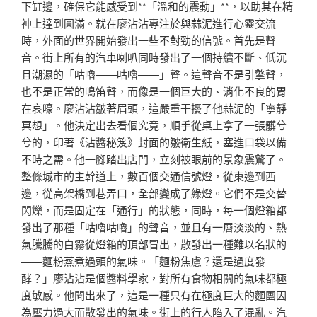
下缸邊，確保它能感受到**「溫和的震動」**，以助其在精
神上達到圓滿。就在廖沾沾專注於與蒜泥進行心靈交流
時，外面的世界開始發出一些不對勁的信號。首先是聲
音。街上所有的汽車喇叭同時發出了一個持續不斷、低沉
且潮濕的「咕嚕——咕嚕——」聲。這聲音不是引擎聲，
也不是正常的鳴笛聲，而像是一個巨大的、消化不良的胃
在哀嚎。廖沾沾皺著眉頭，這嚴重干擾了他蒜泥的「寧靜
冥想」。他決定出去看個究竟，順手從桌上拿了一張髒兮
兮的，印著《沾醬秘笈》封面的皺衛生紙，塞進口袋以備
不時之需。他一腳踏出店門，立刻被眼前的景象震驚了。
整條城市的主幹道上，數百個交通信號燈，從東邊到西
邊，從高架橋到巷弄口，全部變成了綠燈。它們不是交替
閃爍，而是固定在「通行」的狀態，同時，每一個燈箱都
發出了那種「咕嚕咕嚕」的聲音，並且有一層淡淡的、熱
氣騰騰的白霧從燈箱的頂部冒出，散發出一種難以名狀的
——麵粉蒸煮過頭的氣味。「麵粉焦慮？還是過度發
酵？」廖沾沾是個醬料學家，對所有食物相關的氣味都極
度敏感。他聞出來了，這是一種只有在極度巨大的麵團因
為壓力過大而散發出的氣味。街上的行人陷入了混亂。汽