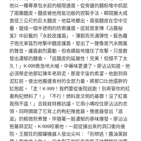
他以一種專業包水餃的極限速度，從旁邊的麵粉堆中抓起
了兩團麵皮。麵皮被他用氣功般的捏製手法，瞬間擴大成
直徑三公尺的巨大麵皮。他猛地擲出，兩張麵皮在空中交
疊，變成一個半透明的防禦護盾。這就是家傳《沾醬秘
笈》中記載的「水餃皮護盾」，薄韌而充滿彈性。藍色離
子炮光束猛烈地擊中麵皮護盾，發出了一聲像是汽水開蓋
的聲音。護盾劇烈震動，但奇蹟般地擋住了攻擊，只是散
發出濃郁的麵香。「這麵皮的延展性！完美！但撐不了太
久！」K-999焦急地大喊，中藥味更濃了。廖沾沾知道，他
必須帶走他那缸陳年老蒜泥，那是宇宙的希望。他跑到蒜
泥缸前，使出他搬運食材的全部力量，將那口比他還胖的
缸抱起。「走！K-999！我們要從後院逃跑！別再管你的紅
棗枸杞燃料了！」「不行！燃料是文明的基礎！沒了紅棗
我飛不遠！」吉娃娃特務抗議。它用小嘴咬住廖沾沾的衣
領，同時開啟了它背上的枸杞推進器。推進器發出「滋
滋」的輕微煎煮聲，伴隨著一股濃郁的蔘味爆發。廖沾沾
抱著蒜泥缸、K-999咬著他，一起從撞出來的洞口衝向後
院。王醋狂的醋罐機器人發出尖叫：「別想逃！醬油黨餘