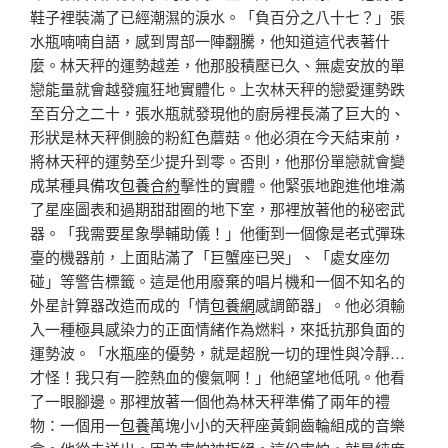
鞋子裡裝滿了已經潮濕的淚水。「負百分之八十七？」張
水瓶喃喃自語，感到胃部一陣翻騰，他知道這代表著什
麼。林天秤的運勢越差，他那股積壓已久、無處安放的單
戀能量就會越發瘋狂地實體化。上次林天秤的戀愛運勢跌
至百分之二十，張水瓶就發現他的廚房裡長滿了巨大的、
形狀是林天秤側臉的粉紅色蘑菇。他必須在今天結束前，
將林天秤的運勢至少提升到零。否則，他那份單戀就會變
成某種具備攻
包養合約
擊性的實體。他緊張地跑進他堆滿
了星座圖表和過期甜甜圈的地下室，那裡放著他的秘密武
器。「我需要星象學輔助儀！」他衝到一個像是老式彈珠
臺的機器前，上面貼滿了「巨蟹座已哭」、「處女座勿
碰」等警告標籤。這是他用廢棄的唱片機和一個不知名的
外星計算器改造而成的「情
包養網
感調節器」。他必須輸
入一種極具感染力的正面情緒作為燃料，來抵抗那負面的
運勢波。「水瓶座的優勢，就是超脫一切的理性與冷靜…
才怪！我只有一腔熱血的傻氣啊！」他絕望地低吼。他看
了一眼腳邊。那裡放著一個他為林天秤準備了兩年的禮
物：一個用一
包養
萬塊小小的天秤座黃銅齒輪組成的音樂