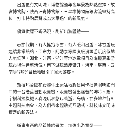
出游更有文明味，博物館過年夜年景為熱點選擇，故
宮博物院、陜西汗青博物館、三星堆博物館等客流堅持高
位，打卡特點展覽成為大眾過年的新風氣。
優質供應不竭涌現，刷新出游體驗——
春節假期，有人擁抱冰雪，有人暖和出游。冰雪游玩
連續非常熱絡，亞布力、阿勒泰等國度級滑雪游玩度假地
人氣低落，湖北、江西、浙江等地冰雪項目為南邊夏季游
玩市場注進新活氣。南下游玩熱度攀升，海南、廣西、云
南等“避冷”目標地吸引了寬大游客。
新技巧晉陞花費體牛土豪猛地將信用卡插進咖啡館門
口的一台老舊自動販賣機，販賣機發出痛苦的呻吟。驗，
宇樹科技機械人春晚后表態
包養
浙江烏鎮，在多地舉行AI
主題科技廟會，為人們帶來體驗式互動式、科技味文明味
實足的新弄法。
辦事東西的品質連續晉陞，加強出游意愿——