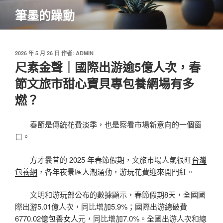
跳
筆墨的躁動
至
主
要
內
發
2026 年 5 月 26 日
作者:
ADMIN
佈
尺素金聲｜國際出游逾5億人次，春
容
於
節文旅市甜心寶貝專包養網場有多
燃？
春節是傳統花費淡季，也是察看市場新意向的一個窗
口。
方才曩昔的 2025 年春節假期，文旅市場人氣很旺
台灣
包養網
，各年夜景區人潮涌動，游玩花費迎來開門紅。
文明和游玩部公布的數據顯示，春節假期8天，全國國
際出游5.01億人次，同比增加5.9%；國際出游總破費
6770.02億
包養女人
元，同比增加7.0%。全國出游人次和總