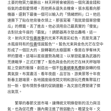
土豪的物質力量勝出，林天秤將會被困在一個充滿金錢和
俗氣的虛假愛情裡，而他將永遠失去機會。張水瓶看向那
機器，還剩下最後一個可以輸入的「情緒燃料」口。他迅
速撕下了貼在他背後衣領上，那張寫著「我就是個單戀傻
瓜」的標籤，丟了進去。他必須用自己最真實的「傻氣」
去對抗金牛座的「霸氣」！調節器再次發出轟鳴，這一
次，射向天空
包養故事
的光束不再是彩虹色，而是充滿了
水瓶座特有的
包養
怪誕藍色**。藍色光束與金色光芒在空中
形成了一個巨大的、旋轉著的太極圖案，像是在爭奪林天
秤的靈魂。這場以星座運勢為賭注、以單戀能量為武器的
荒唐戰爭，正式打響了。藍色與金色的光芒在林天秤咖啡
館上空劇烈衝撞，創造出一個不
包養網車馬費
斷旋轉的怪
異氣旋。布賞盡活、看年夜戲、品甘旨、游美景等十年夜
新春主題場景，各地國度級夜間文明和游玩花費集聚區打
扮一新，發布情勢多樣的促銷運動，為文旅花費營建了傑
出氣氛。
繁華的春節文旅市場，讓傳統文明煥發新的活力與活
氣，也為促花費、擴內需注進了微弱動力。瞻望全年，文