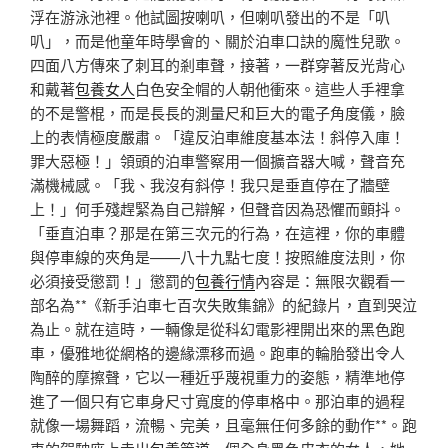
浮在游泳池裡。他試圖按喇叭，但喇叭發出的不是「叭
叭」，而是他童年時學會的、關於泊車口訣的魔性兒歌。
四面八方傳來了刺耳的剎車聲，接著，一群穿著反光背心
和戴著
包養女人
白色安全帽的人朝他衝來。這些人手裡拿
的不是警棍，而是長長的測量尺和巨大的電子角度儀，臉
上的表情極度嚴肅。「違反泊車維度基本法！斜停入庫！
罪大惡極！」領頭的泊車警察用一個擴音器大喊，聲音充
滿機械感。「我、我沒有斜停！我只是垂直停在了牆壁
上！」何手殘趕緊為自己辯解，但聲音因為恐懼而顫抖。
「垂直泊車？那是在第三次元的行為，在這裡，你的車體
與停車線的夾角是——八十九點七度！按照維度法則，你
必須接受懲罰！」懲罰的
包養行情
內容是：無限次觀看一
部名為**《新手泊車七百次失敗集錦》的紀錄片，直到哭泣
為止。就在這時，一輛像是從科幻電影裡開出來的黑色跑
車，優雅地從網格的邊緣漂移而過。跑車的輪胎發出令人
陶醉的摩擦聲，它以一種近乎蔑視重力的姿態，精準地停
進了一個只有它車身尺寸寬度的停車格中。那泊車的過程
就像一場舞蹈，流暢、完美，且毫無任何多餘的動作**。跑