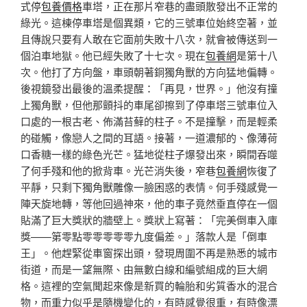
式停
包養價格
車塔，正在那片窄巷的盡頭散發出不正常的
綠光。這棟停車塔是個異類，它的三號車位始終空著，並
且傳說只要有人敢在它面前失敗十八次，就會被傳送到一
個泊車地獄。他已經失敗了十七次。現在
包養網
是第十八
次。他打了方向盤，車頭朝著銅獨角獸的方向猛地偏轉。
後視鏡發出最後的溫柔提醒：「再見，世界。」他沒有撞
上獨角獸，但他那顫抖的車尾卻擦到了停車塔三號車位入
口處的一根古老、佈滿苔蘚的柱子。不是撞擊，而是輕柔
的碰觸，像戀人之間的耳語。接著，一道濃郁的、像薄荷
口香糖一樣的綠色光芒。猛地從柱子爆發出來，瞬間吞噬
了何手殘和他的掀背車。光芒消失後，窄巷
包養網
恢復了
平靜，只剩下獨角獸雕像一臉困惑的表情。何手殘感覺一
陣天旋地轉，等他回過神來，他的車子竟然垂直停在一個
貼滿了巨大獎狀的牆壁上。獎狀上寫著：「完美倒車入庫
獎——第零點零零零零零九度偏差。」落款人是「倒車
王」。他趕緊從車窗探出頭，發現周圍不再是熟悉的城市
街道，而是一望無際、由無數白線和編號組成的巨大網
格。這裡的空氣聞起來像是新買的輪胎和劣質香水的混合
物，而重力似乎是隨機變化的，有時感覺很重，有時像漂