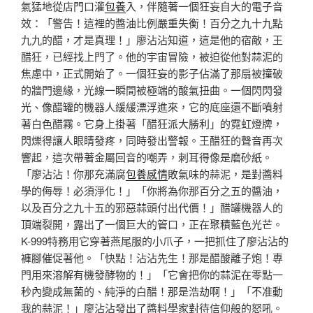
氣猛地從店門口灌
包養
入，伴隨著一個狂妄自大的電子音
效：「警告！這裡的醬油比例嚴重失衡！百分之九十九點
九九的醋，才是真理！」廖沾沾知道，這是他的宿敵，王
醋狂，已經找上門了。他的宇宙冒險，被迫從他對蒜泥的
焦慮中，正式開始了。一個狂妄的影子佔滿了那扇被撞破
的牆門邊緣，光線一瞬間被極端的酸氣扭曲。一個閃閃發
光、像醋罐的機器人緩緩漂浮進來，它的底座還不斷噴射
著白色醋霧。它身上掛著「醋狂派大勝利」的霓虹燈牌，
閃爍得讓人眼睛發疼，同時發出警報。王醋狂的聲音再次
響起，這次帶著金屬回音的嘲弄，刺耳得像是磨砂紙。
「廖沾沾！你那充滿腐
包養感情
敗氣味的蒜泥，是對醬料
學的侮辱！必須淨化！」「你將為你那百分之五的醬油，
以及百分之九十五的邪惡蒜頭付出代價！」醋罐機器人的
頂端裂開，露出了一個巨大的管口，正在聚積藍色光芒。
K-999特務用它穿著燕尾服的小爪子，一把抓住了廖沾沾的
褲腳催促著他。「快點！沾沾先生！那是醋酸離子炮！專
門用來溶解有機發酵物的！」「它會把你的蒜泥在零點一
秒內變成無菌的、純淨的白醋！那是浩劫啊！」「不准動
我的蒜泥！」廖沾沾發出了醬料學家對待信仰般的怒吼。