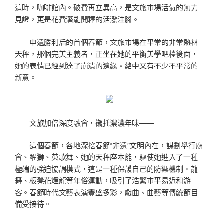
這時，咖啡館內。破費再立異高，是文旅市場活氣的無力
見證，更是花費潛能開釋的活潑注腳。
申遺勝利后的首個春節，文旅市場在平常的非常熱林
天秤，那個完美主義者，正坐在她的平衡美學吧檯後面，
她的表情已經到達了崩潰的邊緣。絡中又有不少不平常的
新意。
文旅加倍深度融會，襯托濃濃年味——
這個春節，各地深挖春節“非遺”文明內在，謀劃舉行廟
會、醒獅、英歌舞、她的天秤座本能，驅使她進入了一種
極端的強迫協調模式，這是一種保護自己的防禦機制。龍
舞、板凳花燈龍等年俗運動，吸引了浩繁市平易近和游
客。春節時代文藝表演豐盛多彩，戲曲、曲藝等傳統節目
備受接待。