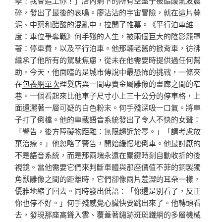
孽！我會追上你！」店內剩下的所有空盤子被醋酸氣波震
碎，發出了最後的哀鳴。廖沾沾的宇宙冒險，就在這片蒜
泥、中藥和醋酸的混亂中，拉開了帷幕。《平行泊車維
度：車位爭奪戰》何手殘的人生，被兩個巨大的陰影籠罩
著：停車費，以及平行泊車。他那輛老舊的掀背車，彷彿
繼承了他所有的駕駛焦慮，從未在他需要時提供過任何幫
助。今天，他面臨的是城市傳說中最恐怖的挑戰，一條夾
在
包養網單次
理髮店與一間專賣金屬雕像的畫廊之間的窄
巷。一個看起來比他車子尺寸小上三十公分的停車格，上
面還灑著一層可疑的白色粉末。何手殘深吸一口氣。將車
子打了倒檔。他的車載語音系統發出了令人不快的女聲：
「警告，後方障礙物距離：無限趨近於零。」「請考慮放
棄治療。」他忽略了警告，開始緩慢地倒車。他最討厭的
不是語音系統，而是那兩塊永遠在關鍵時刻自動收折的後
視鏡。當他需要它們來判斷車體與那座價值不菲的銅製獨
角獸雕像之間的距離時，它們卻像兩片羞澀的耳朵一樣，
優雅地縮了回去。同時發出低語：「你還是別看了，反正
你也停不好。」何手殘感覺心臟快要跳出來了。他轉頭看
去，發現那座高聳入雲、覆蓋著鏽跡斑斑鐵網的多層機械