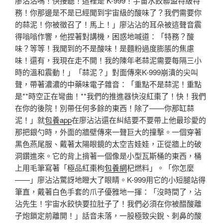
廖沾沾嗎！快接聽！這裡是 K-999！宇宙水餃聯盟特級特
務！你那邊是不是已經聞到宇宙級的酸味了？我們需要你
的蒜泥！你被徵召了！馬上！」廖沾沾的耳朵被這聲音震
得嗡嗡作響，他捏著對講機，困惑地喊道：「特務？酸
味？等等！我聞到的不是酸味！是麵粉過度膨脹的焦慮
味！還有，我現在走不開！我的陳年老蒜泥需要每隔三小
時的溫和震動！」「蒜泥？」對面傳來K-999崩潰的尖叫
聲，帶著濃濃的中藥味電子雜音：「重點不是蒜泥！重點
是**時空正在彎曲！**我們的推進器快沒紅棗了！快！我們
在你的後院！別帶任何多餘的東西！除了——你那缸蒜
泥！」就
包養app
在廖沾沾還在糾結要不要帶上他最珍愛的
那把銀勺時，外面的牆壁傳來一聲巨大的撞擊。一個穿著
黑色燕尾服、戴著太陽眼鏡的太空吉娃娃，正從牆上的破
洞鑽進來。它的背上揹著一個像是小型瓦斯桶的東西，桶
上用毛筆寫著「極品紅棗枸
包養網
杞燃料」。「你怎麼
——」廖沾沾驚訝地瞪大了眼睛。K-999用它的小短腿站得
筆直，戴著白色手套的爪子優雅地一揮：「沒時間了，沾
沾先生！宇宙水餃快要拉肚子了！我們必須在你被醋酸離
子炮鎖定前離開！」話音未落，一股極致尖銳、刺鼻的酸