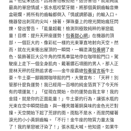
盒。他從未送出，因為害怕被拒絕。這份害怕，就是純度
最高的單戀情感。張水瓶咬緊牙關，將那個黃銅齒輪音樂
盒砸爛，將所有的齒輪都倒入「情感調節器」的輸入口。
機器發出刺耳的尖叫，接著，彈珠臺上的燈光開始瘋狂閃
爍，發出警告。「能量超載！檢測到極致純粹的單戀能
量！目標：提升天秤座運勢！
包養甜心網
」在機器的頂
部，一個巨大的、像彩虹一樣的光束筆直地射向天空。然
而，就在光束衝出屋頂的一瞬間，一輛塗滿
包養網
了金
色、裝飾著巨大公牛角的悍馬車猛地停在咖啡館門口。駕
駛座上走下一個全身肌肉、戴著鑽石項圈的男人，那人正
是林天秤的狂熱追求者——金牛座霸總
包養留言板
牛土
豪。牛土豪一腳踢開咖啡館的門，大聲宣布：「天秤！別
管那什麼負運勢！我已經用一百噸的純金箔買下了今天所
有的壞運氣！」「從現在開始，你的運勢由我主宰！我的
金錢，就是你的正面能量！」牛土豪的行為，讓張水瓶的
光束在空中瞬間扭曲，與一種夾雜著銅臭味的金色光芒對
撞。天空開始下起了荒謬的雨。雨點不是水，而是閃耀著
淚光的小小黃銅齒輪。「不行！金牛座的物質力量太強
了！我的單戀被汙染了！」張水瓶大喊。他知道，如果牛