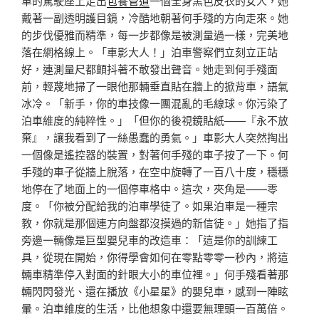
車的駕駛座上走出
包養管道
一個全身黑色皮衣的女人，她
戴著一副透明護目鏡，冷酷地朝著何手殘的方向走來。她
的步伐優雅而精準，每一步都像是被測量過一樣，完美地
落在網格線上。「車影大人！」泊車警察們立刻立正站
好，連測量尺都顫抖著不敢發出聲音。她走到何手殘面
前，輕蔑地掃了一眼他那輛垂直貼在牆上的掀背車，語氣
冰冷。「新手，你的車技像一團混亂的毛線球。你污染了
泊車維度的純粹性。」「但你的後視鏡貼紙——『永不放
棄』，讓我看到了一絲愚蠢的勇氣。」車影大人突然掏出
一個像是遙控器的裝置，對著何手殘的車子按了一下。何
手殘的車子從牆上脫落，在空中旋轉了一百八十度，穩穩
地停在了地面上的一個停車格中。這次，夾角是——零
度。「你被分配給我的泊車學徒了。如果泊車是一種宗
教，你就是那個連方向盤都沒摸過的新信徒。」她指了指
旁邊一輛像是巨型嬰兒車的改造車：「這是你的訓練工
具，從現在開始，你得學會如何在零點零零一秒內，將這
輛車精準停入對面的針眼大小的車位裡。」何手殘看著那
輛閃閃發光、還在播放《小星星》的嬰兒車，感到一陣眩
暈。泊車維度的生活，比他想象中還要無理頭一百萬倍。