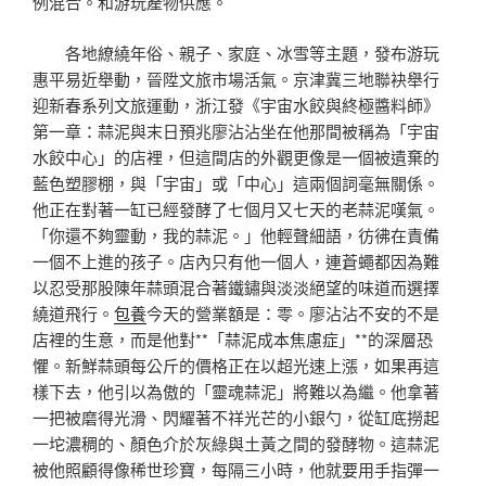
例混合。和游玩產物供應。
各地繚繞年俗、親子、家庭、冰雪等主題，發布游玩
惠平易近舉動，晉陞文旅市場活氣。京津冀三地聯袂舉行
迎新春系列文旅運動，浙江發《宇宙水餃與終極醬料師》
第一章：蒜泥與末日預兆廖沾沾坐在他那間被稱為「宇宙
水餃中心」的店裡，但這間店的外觀更像是一個被遺棄的
藍色塑膠棚，與「宇宙」或「中心」這兩個詞毫無關係。
他正在對著一缸已經發酵了七個月又七天的老蒜泥嘆氣。
「你還不夠靈動，我的蒜泥。」他輕聲細語，彷彿在責備
一個不上進的孩子。店內只有他一個人，連蒼蠅都因為難
以忍受那股陳年蒜頭混合著鐵鏽與淡淡絕望的味道而選擇
繞道飛行。
包養
今天的營業額是：零。廖沾沾不安的不是
店裡的生意，而是他對**「蒜泥成本焦慮症」**的深層恐
懼。新鮮蒜頭每公斤的價格正在以超光速上漲，如果再這
樣下去，他引以為傲的「靈魂蒜泥」將難以為繼。他拿著
一把被磨得光滑、閃耀著不祥光芒的小銀勺，從缸底撈起
一坨濃稠的、顏色介於灰綠與土黃之間的發酵物。這蒜泥
被他照顧得像稀世珍寶，每隔三小時，他就要用手指彈一