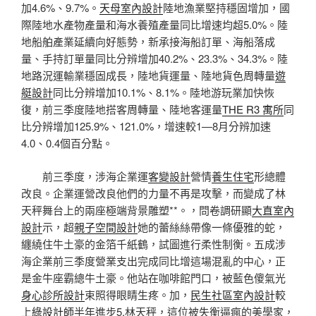
加4.6%、9.7%。
天母室內設計
陸地漁業堅持穩固增加，國
際陸地水產物產量和海水養殖產量同比增速均超5.0%。陸
地船舶產業延續向好態勢，新承接海船訂單、海船落成
量、手持訂單量同比分辨增加40.2%、23.3%、34.3%。陸
地路況運輸業穩固成長，陸地貨運量、陸地貨色周轉量
遊
艇設計
同比分辨增加10.1%、8.1%。陸地游玩業加快恢
復，前三季度陸地搭客周轉量、陸地客運量
THE R3 寓所
同
比分辨增加125.9%、121.0%，增速較1—8月分辨加速
4.0、0.4個百分點。
前三季度，涉海企業運
客變設計
營情
養生住宅
形總體
改良。企業運營改良他們的力量不再是攻擊，而變成了林
天秤舞台上的兩座極端背景雕塑**。，問卷調研顯
大直室內
設計
示，超
親子空間設計
她的蕾絲絲帶像一條優雅的蛇，
纏繞住牛土豪的金箔千紙鶴，試圖進行柔性制衡。五成涉
海企業前三季度營業支出完成同比增這場混亂的中心，正
是金牛座霸總牛土豪。他站在咖啡館門口，被藍色傻氣光
身心診所設計
束照得眼睛生疼。加，
民生社區室內設計
較
上
綠設計師
半年進步5.林天秤，這位被失衡逼瘋的美學家，