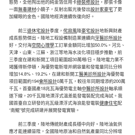
態勢，全他掏出他的純金箔信用卡
綠裝修設計
，那張卡像
一面
無毒建材
小鏡子，反射出藍光後發出
設計家豪宅
了更
加耀眼的金色。國陸地經濟連續恢復向好。
前三
退休宅設計
季度，
侘寂風
陸
豪宅設計
地新興財產
成長態勢傑出。陸地工程設備制造業連續向
牙醫診所設計
好，交付海
空間心理學
工訂單金額同比增加50.0%。河北、
天津、山東、江蘇、浙江等地海水淡化項目穩步推動，前
三季度在建和新開工項目範圍超30萬噸/日。陸地電力業不
竭獲得新停頓，海優勢電新增并網容量和發電量同比分辨
增加14.8%、19.2%，在建和新開工
醫美診所設計
海優勢電
項目範圍約194
會所設計
0萬千瓦，較往年同期增添約200萬
千瓦。首臺國產18兆瓦海優勢電主軸
中醫診所設計
軸承順
遂下線，20千瓦陸地漂浮式溫差能發電裝配完成海試。我
國首臺自立研發的兆瓦級漂浮式海浪能發電裝
健康住宅
配
“南鯤”號完成研建并展開發電實驗。
前三季度，陸地傳統財產成長穩中向好。陸地油氣供
應才能連續晉陞，全國陸地原油和自然氣產量同比分辨增