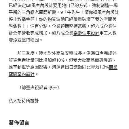
已經決定
loft風室內設計
要用她自己的方式，強制創造一場
平衡的三角戀
老屋翻新
愛。9「牛先生！請你
禪風室內設計
停止散播金箔！你的物質波動已經嚴重破壞了我的空間美
學係數！」個百分點。企業預期堅持悲觀，超六成企業估
計全年營收完成增加，超八成企業
樂齡住宅設計
用工人數
增添或堅持穩固。
前三季度，陸地對外商業安穩成長。沿海口岸完成外
貿貨色吞吐量同比增加超10%，但受大批商品價錢降落、
匯率動搖等原因影響，海運進出口總額同比降落1.3%
商業
空間室內設計
。
（總臺央視記者 李卉）
私人招待所設計
發佈留言