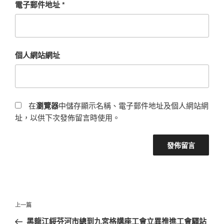
電子郵件地址
*
個人網站網址
在
瀏覽器
中儲存顯示名稱、電子郵件地址及個人網站網
址，以供下次發佈留言時使用。
文
上
上一篇
章
一
黑龍江綏芬河市總到九宮格講座工會立異推進工會驛站