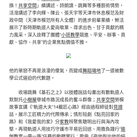
換！
共享空間
」績講述、詩朗讀、跳舞等多種藝術情勢，
活潑講述了李向輝、陳云、張天宇等天津市休息模范及財
政中間（天津市模范所有人全體）的進步前輩業績，鮮活
展示了新時期軌道人愛崗敬業、尋求出色、甘于貢獻的精
力風采，深入詮釋了團體“
小班教學
競進、平安、辦事、貢
獻、協作、共享”的企業焦點價值不雅。
他的單戀不再是浪漫的傻氣，而變成
舞蹈場地
了一道被數
學公式逼迫的代數題。
收場跳舞《基石之上》以肢體說話勾畫出有數軌道人
默默托
小樹屋
舉城市路況成長的奮斗群像；
共享空間
勞模
故事宣講《“軌道大夫”14載匠心路》經由過程師徒對
見證
話，展示工匠精力的代際傳承；情形短劇《點亮回家的
路》和《我愛我的家》分
家教
辨聚焦聰明出行與海內攻
堅，再現軌道人用技巧守護市平易近回途、用擔負踐行“
瑜
伽教室
一帶一路”任務的動聽實行；歌曲《夜他掏出他的純