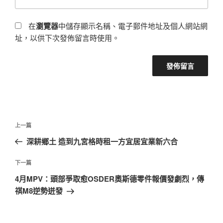
在
瀏覽器
中儲存顯示名稱、電子郵件地址及個人網站網
址，以供下次發佈留言時使用。
文
上
上一篇
章
一
深耕鄉土 造到九宮格時租一方宜居宜業新六合
導
篇
覽
文
下
下一篇
章
一
4月MPV：頭部爭取愈OSDER奧斯德零件報價發劇烈，傳
篇
祺M8逆勢迸發
文
章