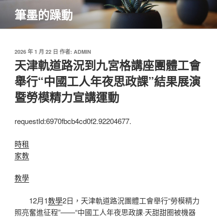
跳
筆墨的躁動
至
主
要
內
發
2026 年 1 月 22 日
作者:
ADMIN
佈
天津軌道路況到九宮格講座團體工會
容
於
舉行“中國工人年夜思政課”結果展演
暨勞模精力宣講運動
requestId:6970fbcb4cd0f2.92204677.
時租
家教
教學
12月1
教學
2日，天津軌道路況團體工會舉行“勞模精力
照亮奮進征程”——“中國工人年夜思政課·天甜甜圈被機器