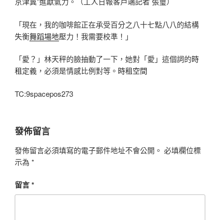
京津冀”進獻氣力。（工人日報客戶端記者 張璽）
「現在，我的咖啡館正在承受百分之八十七點八八的結構
失衡
舞蹈場地
壓力！我需要校準！」
「愛？」林天秤的臉抽動了一下，她對「愛」這個詞的
時
租
定義，必須是情感比例對等。
時租空間
TC:9spacepos273
發佈留言
發佈留言必須填寫的電子郵件地址不會公開。
必填欄位標
示為
*
留言
*