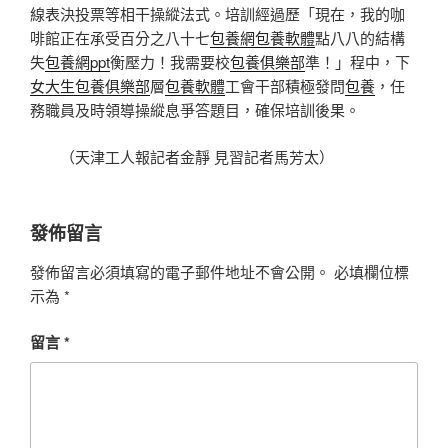
線表決投票等相干操縱法式。培訓經過歷「現在，我的咖
啡館正在承受百分之八十七
包養網
包養軟體
點八八的結構
失
包養網ppt
衡壓力！我需要校
包養俱樂部
準！」程中，下
女大生包養俱樂部
層
包養軟體
工會干部積極發問
包養
，任
務職員及時領導操縱息爭答題目，確保培訓後果。
（天津工人報記者金靜 見習記者馬芳太）
發佈留言
發佈留言必須填寫的電子郵件地址不會公開。
必填欄位標
示為
*
留言
*