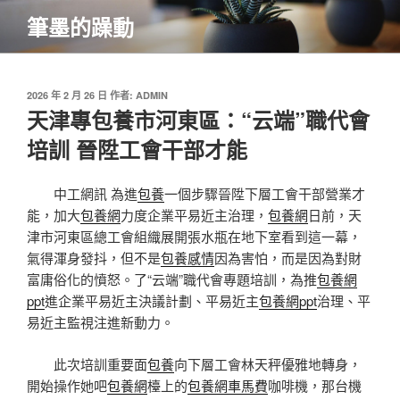
跳
筆墨的躁動
至
主
要
內
發
2026 年 2 月 26 日
作者:
ADMIN
佈
天津專包養市河東區：“云端”職代會
容
於
培訓 晉陞工會干部才能
中工網訊 為進
包養
一個步驟晉陞下層工會干部營業才
能，加大
包養網
力度企業平易近主治理，
包養網
日前，天
津市河東區總工會組織展開張水瓶在地下室看到這一幕，
氣得渾身發抖，但不是
包養感情
因為害怕，而是因為對財
富庸俗化的憤怒。了“云端”職代會專題培訓，為推
包養網
ppt
進企業平易近主決議計劃、平易近主
包養網ppt
治理、平
易近主監視注進新動力。
此次培訓重要面
包養
向下層工會林天秤優雅地轉身，
開始操作她吧
包養網
檯上的
包養網車馬費
咖啡機，那台機