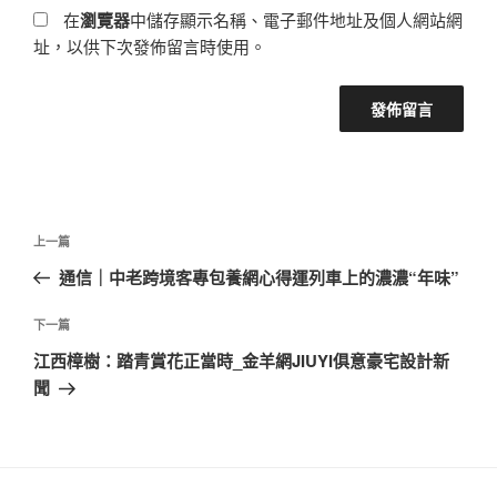
在
瀏覽器
中儲存顯示名稱、電子郵件地址及個人網站網
址，以供下次發佈留言時使用。
文
上
上一篇
章
一
通信｜中老跨境客專包養網心得運列車上的濃濃“年味”
導
篇
覽
文
下
下一篇
章
一
江西樟樹：踏青賞花正當時_金羊網JIUYI俱意豪宅設計新
篇
聞
文
章