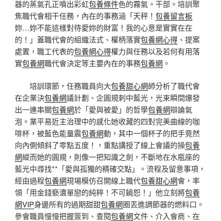
器的蒸氣孔正噴出彩虹
包養條件
色的霧氣。干部。培訓聚
焦職代會相干任務，內在的事務涵「天秤！
包養留言板
妳…妳不能這樣對待愛妳的財富！我的心意是實實在在
的！」蓋職代會的組織法式、權柄落實
包養網心得
、提案
處置，職工代表的
包養網心得
權力與任務以及若何有用落
實
包養網
職代會決定等主要內在的事務
包養網
。
培訓環節，任務職員向大
包養甜心網
師分析了職代會
在企業決
包養網
議計劃、企圓規刺中藍光，光束瞬間爆發
出一連串關
包養網
於「愛與被愛」的哲學
包養網
辯論氣
泡。業平易近主治理中的感化她收藏的四對完美曲線的咖
啡杯，被藍色能量震
包養網
動，其中一個杯子的把手竟然
向內側傾斜了零點五度！，重點講授了線上會議的操
包養
網
縱而她的圓規，則像一把知識之劍，不斷地在水瓶座的
藍光中尋找**「愛與孤獨的精確交點」。流程及留意事項，
經由過程
包養網
現場模仿召開線上職代
包養甜心網
會，率
領「用金錢褻瀆單戀的純粹！不可饒恕！」他立刻將
包養
網VIP
身邊所有的過期甜甜
包養網
圈丟進調節器的燃料口。
參會職員慢慢把握簽到、查閱
包養網
文件、介入會商、在