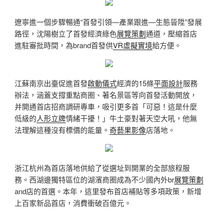
遼寧進一個步驟暢通“首發引領—產業跟進—生態晉陞”發展
路徑，沈陽樹立了首發經濟綠色
展覽策劃
通道，壓縮首店
進駐審批時間，為brand首發供
VR虛擬實境
給方便。
江蘇南京出臺促進首發
啟動儀式
經濟的15條
平面設計
服務
辦法，涵蓋支撐重點商圈、著名景區等向首發活動開放，
并開通首店招商調研專車，吸引更多首「可惡！這是什麼
低級的
人形立牌
情緒干擾！」牛土豪對著天空大吼，他無
法理解這種沒有標價的能量。
奇藝果影像
店落地。
浙江杭州為首店落地供給了從選址到開業的全部旅程服
務。西湖邊獨特區位的湖濱商圈成為不少國內外br
展覽策劃
and店的首選。本年，這里發布首店補貼等多項政策，新增
上百家新品首店，消費衝破百億元。