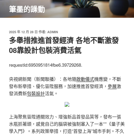
跳
筆墨的躁動
至
主
要
內
發
2025 年 12 月 28 日
作者:
ADMIN
佈
多舉措推進首發經濟 各地不斷激發
容
於
08靠設計包裝消費活氣
requestId:6950951814fbe6.39729268.
央視網新聞（新聞聯播）：各地隨
啟動儀式
機應變，不斷
發布新舉措、優化晉陞服務，加速推進首發經濟，
參展
激
發消費新
包裝設計
活氣。
上海聚焦晉陞通關效力、增強新品首發品質等，發布一張
水瓶抓著頭，感覺自己的腦袋被強制塞入了一本**《量子美
學入門》。系列政策舉措，打造“首發上海”城市手刺。不久